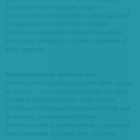
Az pedig különösen groteszk, hogy a
hatalomátvételi kísérlet idején a szabadságát töltő
Erdoğan éppen a FaceTime-on, az Apple
videochat-szolgáltatásán keresztül szólította fel
híveit, hogy tóduljanak az utcákra, megvédeni az
elnök hatalmát.
Fehéroroszország: külföldről tilos
Fehéroroszországban fagyos szelek fújnak, lassan
jár a posta… 2012 januárjában például egy olyan
rendeletet léptettek hatályba, amely jelentős
mértékben korlátozta az országban élők vagy akár
az átutazók, ott tartózkodó külföldiek
internethasználatát. A vállalkozók és a cégek csak
helyi domaineket hozhatnak létre, sőt a más