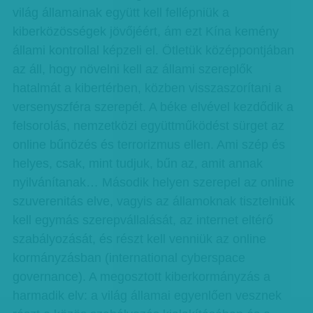
világ államainak együtt kell fellépniük a
kiberközösségek jövőjéért, ám ezt Kína kemény
állami kontrollal képzeli el. Ötletük középpontjában
az áll, hogy növelni kell az állami szereplők
hatalmát a kibertérben, közben visszaszorítani a
versenyszféra szerepét. A béke elvével kezdődik a
felsorolás, nemzetközi együttműködést sürget az
online bűnözés és terrorizmus ellen. Ami szép és
helyes, csak, mint tudjuk, bűn az, amit annak
nyilvánítanak… Második helyen szerepel az online
szuverenitás elve, vagyis az államoknak tisztelniük
kell egymás szerepvállalását, az internet eltérő
szabályozását, és részt kell venniük az online
kormányzásban (international cyberspace
governance). A megosztott kiberkormányzás a
harmadik elv: a világ államai egyenlően vesznek