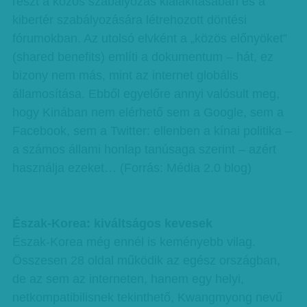
részt a közös szabályozás kialakításában és a
kibertér szabályozására létrehozott döntési
fórumokban. Az utolsó elvként a „közös előnyöket”
(shared benefits) említi a dokumentum – hát, ez
bizony nem más, mint az internet globális
államosítása. Ebből egyelőre annyi valósult meg,
hogy Kinában nem elérhető sem a Google, sem a
Facebook, sem a Twitter: ellenben a kínai politika –
a számos állami honlap tanúsaga szerint – azért
használja ezeket… (Forrás: Média 2.0 blog)
Észak-Korea: kiváltságos kevesek
Észak-Korea még ennél is keményebb vilag.
Összesen 28 oldal működik az egész országban,
de az sem az interneten, hanem egy helyi,
netkompatibilisnek tekinthető, Kwangmyong nevű