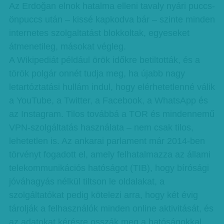
Az Erdoğan elnok hatalma elleni tavaly nyári puccs-
önpuccs után – kissé kapkodva bár – szinte minden
internetes szolgaltatást blokkoltak, egyeseket
átmenetileg, másokat végleg.
A Wikipediát például örök időkre betiltották, és a
török polgár onnét tudja meg, ha újabb nagy
letartóztatási hullám indul, hogy elérhetetlenné válik
a YouTube, a Twitter, a Facebook, a WhatsApp és
az Instagram. Tilos továbbá a TOR és mindennemű
VPN-szolgáltatás használata – nem csak tilos,
lehetetlen is. Az ankarai parlament már 2014-ben
törvényt fogadott el, amely felhatalmazza az állami
telekommunikációs hatóságot (TIB), hogy bírósági
jóváhagyás nélkül tiltson le oldalakat, a
szolgáltatókat pedig kötelezi arra, hogy két évig
tárolják a felhasználók minden online aktivitását, és
az adatokat kérésre osszák meg a hatóságokkal.