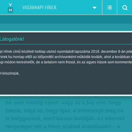
VASÁRNAPI HÍREK
 Látogatónk!
Cenzúrázott internet – Szele
i Hírek című közéleti hetilap utolsó nyomtatott lapszáma 2018. december 8-án jel
hirek.hu honlap ettől az időponttól archívumként működik tovább, ahol a korábban
Tamás összeállítása
égi módon kereshetők, de a tartalom nem frissül, és az egyes írások sem kommente
Szerző:
Szele Tamás
| Megjelent a 2017. július 29.-i lapszámban
t köszönjük,
A hír szent, a vélemény szabad – mondtuk
valamikor, és igazunk volt. Csakhogy ma már a
hír sem mindig szent: vagy az a baj vele, hogy
hamis, vagy az, hogy igaz, a véleményt meg ne
is bolygassuk, mert lassan betiltják. Az internet
rengeteget tett a hírek szabad áramlásáért – a