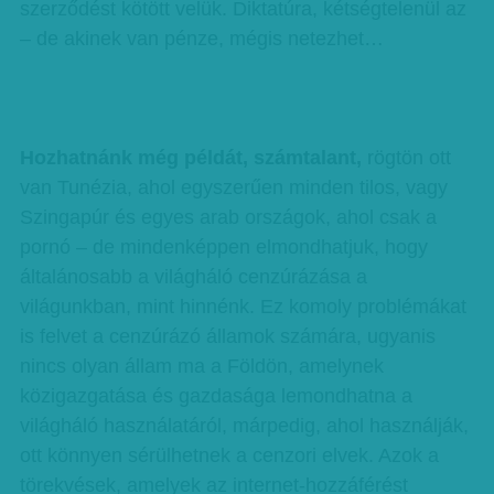
szerződést kötött velük. Diktatúra, kétségtelenül az
– de akinek van pénze, mégis netezhet…
Hozhatnánk még példát, számtalant,
rögtön ott
van Tunézia, ahol egyszerűen minden tilos, vagy
Szingapúr és egyes arab országok, ahol csak a
pornó – de mindenképpen elmondhatjuk, hogy
általánosabb a világháló cenzúrázása a
világunkban, mint hinnénk. Ez komoly problémákat
is felvet a cenzúrázó államok számára, ugyanis
nincs olyan állam ma a Földön, amelynek
közigazgatása és gazdasága lemondhatna a
világháló használatáról, márpedig, ahol használják,
ott könnyen sérülhetnek a cenzori elvek. Azok a
törekvések, amelyek az internet-hozzáférést