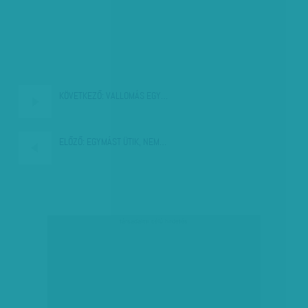
KÖVETKEZŐ:
VALLOMÁS EGY…
ELŐZŐ:
EGYMÁST ÜTIK, NEM…
társadalmi célú hirdetés