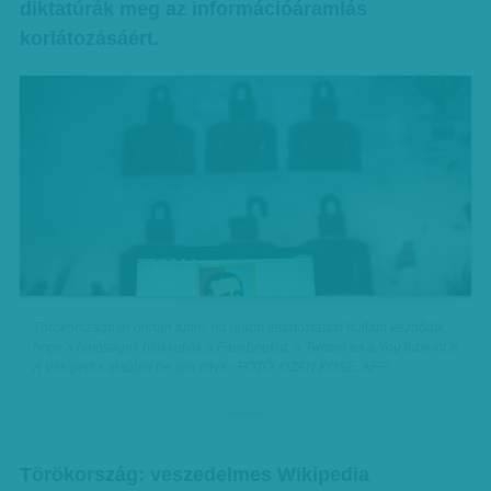
diktatúrák meg az információáramlás
korlátozásáért.
Törökországban onnan tudni, ha újabb letartóztatási hullám kezdődik,
hogy a hatóságok blokkolják a Facebookot, a Twittert és a YouTube-ot is.
A Wikipedia alapból be van tiltva - FOTÓ: OZAN KOSE, AFP
hirdetes
Törökország: veszedelmes Wikipedia