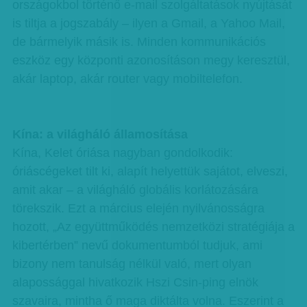
országokbol történő e-mail szolgáltatások nyújtását
is tiltja a jogszabály – ilyen a Gmail, a Yahoo Mail,
de bármelyik másik is. Minden kommunikációs
eszköz egy központi azonosításon megy keresztül,
akár laptop, akár router vagy mobiltelefon.
Kína: a világháló államosítása
Kína, Kelet óriása nagyban gondolkodik:
óriáscégeket tilt ki, alapít helyettük sajátot, elveszi,
amit akar – a világháló globális korlátozására
törekszik. Ezt a március elején nyilvánosságra
hozott, „Az együttműködés nemzetközi stratégiája a
kibertérben” nevű dokumentumból tudjuk, ami
bizony nem tanulság nélkül való, mert olyan
alapossággal hivatkozik Hszi Csin-ping elnök
szavaira, mintha ő maga diktálta volna. Eszerint a