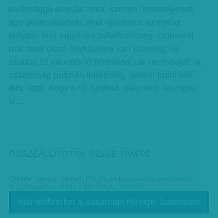
kiváltsággá akarják tenni, szintén nevetségesek
egy olyan világban, ahol rövidesen az egész
bolygón lesz ingyenes wifilefedettség. Onnantól
már csak olcsó eszközökre van szükség, és
szabad az információ áramlása. De ne feledjük: a
szabadság pusztán lehetőség, amivel tudni kell
élni. Attól, hogy a hír szabad, még nem lesz igaz
is…
ÖSSZEÁLLÍTOTTA: SZELE TAMÁS
Címkék:
cenzúra
,
internet
,
Fókusz
,
sajtószabadság
,
nemzetközi
összehasonlítás
,
média-sajtó-tévé-rádió-internet
Már előfizethet a Vasárnapi Hírekre, kattintson!