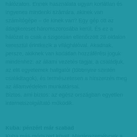
hálózaton. Ennek használata ugyan korlátlan és
ingyenes mindenki számára, akinek van
számítógépe – de kinek van? Egy gép ott az
átlagkereset háromszorosába kerül. És ez a
hálózat is csak a szigorúan ellenőrzött 28 oldalon
keresztül érintkezik a világhálóval. Akadnak,
persze, akiknek van korlátlan hozzáférési joguk
mindenhez: az állami vezetés tagjai, a családjuk,
az elit egyetemek hallgatói (többnyire szintén
családtagok), és természetesen a hírszerzés meg
az államvédelem munkatársai.
Biztos, ami biztos: az egész országban egyetlen
internetszolgáltató működik.
Kuba: pénzért már szabad
Kuba más módszert követ. Magánszemélynek a