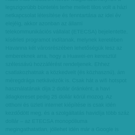
legszigorúbb büntetés terhe mellett tilos volt a házi
netkapcsolat létesítése és fenntartása az idei év
elejéig, akkor azonban az állami
telekommunikációs vállalat (ETECSA) bejelentette,
kísérleti programot indítanak, melynek keretében
Havanna két városrészében lehetőségük lesz az
embereknek arra, hogy a Huawei-en keresztül
szélessávú hozzáférést rendeljenek. Ehhez
csatlakozhatnak a közkedvelt (és közhasznú), ám
méregdrága netkávézók is. Csak hát a wifi hotspot
használatának díja 2 dollár óránként, a havi
átlagkereset pedig 25 dollár körül mozog. Az
otthoni és üzleti internet kiépítése is csak idén
kezdődött meg, és a szolgáltatás havidíja több száz
dollár – az ETECSA monopóliuma
megingathatatlan, jóllehet idén már a Google is