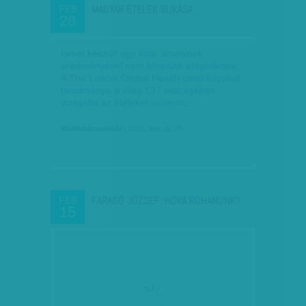
MAGYAR ÉTELEK BUKÁSA
FEB
28
Ismét készült egy lista, amelynek
eredményével nem lehetünk elégedettek.
A The Lancet Global Health című folyóirat
tanulmánya a világ 197 országában
vizsgálta az ételeket aszerint,…
Munkatársunktól
| 2015. február 28.
FARAGÓ JÓZSEF: HOVA ROHANUNK?
FEB
15