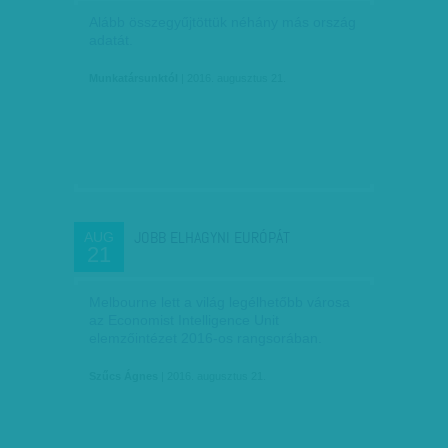
Alább összegyűjtöttük néhány más ország
adatát.
Munkatársunktól
| 2016. augusztus 21.
JOBB ELHAGYNI EURÓPÁT
AUG
21
Melbourne lett a világ legélhetőbb városa
az Economist Intelligence Unit
elemzőintézet 2016-os rangsorában.
Szűcs Ágnes
| 2016. augusztus 21.