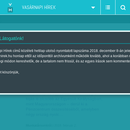
VASÁRNAPI HÍREK
 Látogatónk!
nemzetközi összehasonlítás
szűkítés:
i Hírek című közéleti hetilap utolsó nyomtatott lapszáma 2018. december 8-án jel
hirek.hu honlap ettől az időponttól archívumként működik tovább, ahol a korábban
égi módon kereshetők, de a tartalom nem frissül, és az egyes írások sem kommente
t köszönjük,
NYUGATI ÁRAK A HAZAI POLCOKON
FEB
02
A tej, a vaj, és egyes esetekben még a
tojás is olcsóbb az Egyesült Királyságban,
mint Magyarországon – derül ki a
Pénzcentrum összesítéséből, amelyben
négy ország nyolc…
Munkatársunktól
| 2018. február 2.