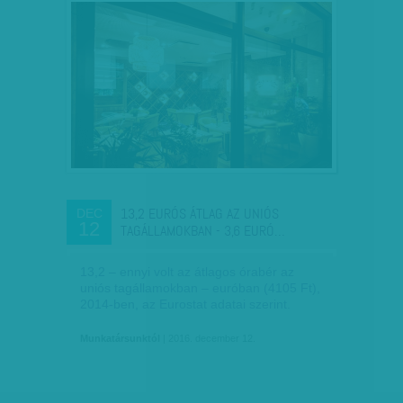
13,2 EURÓS ÁTLAG AZ UNIÓS
DEC
12
TAGÁLLAMOKBAN - 3,6 EURÓ…
13,2 – ennyi volt az átlagos órabér az
uniós tagállamokban – euróban (4105 Ft),
2014-ben, az Eurostat adatai szerint.
Munkatársunktól
| 2016. december 12.