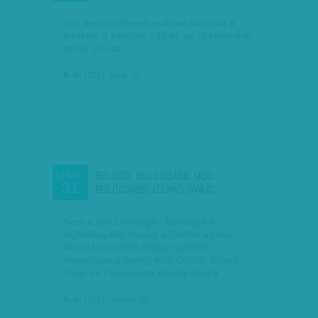
162 percet töltenek evéssel naponta a
törökök, a franciák 135-öt, az új-zélandiak
pedig 130-at.
B. O.
| 2017. április 21.
BOLDOG, BOLDOGABB, MÉG
MÁRC
31
BOLDOGABB: IZLAND, SVÁJC,…
Nem a pénz boldogít - Norvégia a
legboldogabb ország a Földön az idei
World Happiness Report szerint,
megelőzve a tavalyi első Dániát. Izland,
Svájc és Finnország követik őket a…
B. O.
| 2017. március 31.