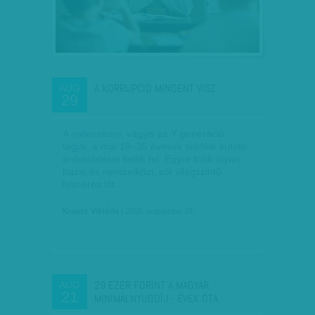
A KORRUPCIÓ MINDENT VISZ
AUG
29
A millenniumi, vagyis az Y generáció
tagjai, a mai 18–35 évesek sokféle kutató
érdeklődését keltik fel. Egyre több olyan
hazai és nemzetközi, sőt világszintű
felmérés lát…
Krausz Viktória
| 2016. augusztus 29.
29 EZER FORINT A MAGYAR
AUG
21
MINIMÁLNYUGDÍJ - ÉVEK ÓTA