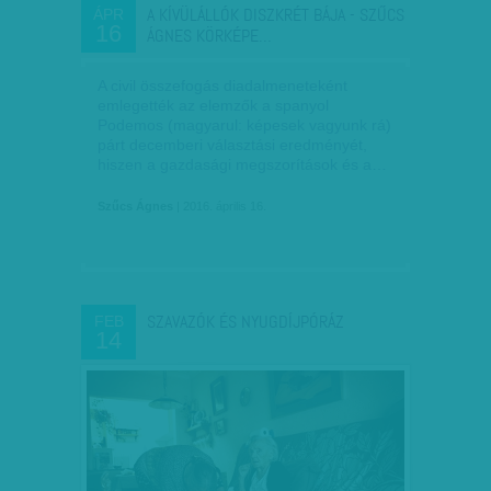
A KÍVÜLÁLLÓK DISZKRÉT BÁJA - SZŰCS
ÁPR
16
ÁGNES KÖRKÉPE…
A civil összefogás diadalmeneteként
emlegették az elemzők a spanyol
Podemos (magyarul: képesek vagyunk rá)
párt decemberi választási eredményét,
hiszen a gazdasági megszorítások és a…
Szűcs Ágnes
| 2016. április 16.
SZAVAZÓK ÉS NYUGDÍJPÓRÁZ
FEB
14