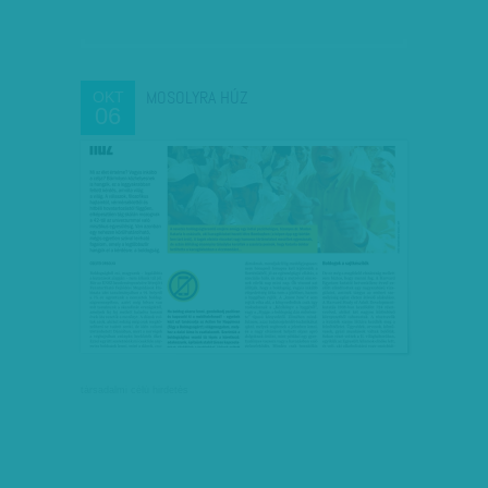
MOSOLYRA HÚZ
OKT
06
társadalmi célú hirdetés