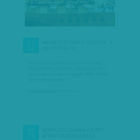
MAGYAR EGYETEMEK A TOPLISTÁN - A
JÚN
11
CEU KÉPZÉSEI AZ…
Hat magyar egyetem került fel a világ
legismertebb egyetemi világrangsorára,
amely hat szempont alapján állítja sorba
az intézményeket.
Munkatársunktól
| 2017. június 11.
MENNYI IDŐT SZÁNNAK EVÉSRE?
ÁPR
21
MENNYIT BEVÁSÁRLÁSRA ÉS…