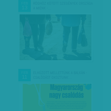
RÖGHÖZ KÖTÖTT SZEGÉNYEK ORSZÁGA
FEB
13
A MIENK -…
ELHÚZOTT MELLETTÜNK A BALKÁN -
FEB
11
CSALÓDÁST OKOZTUNK:…