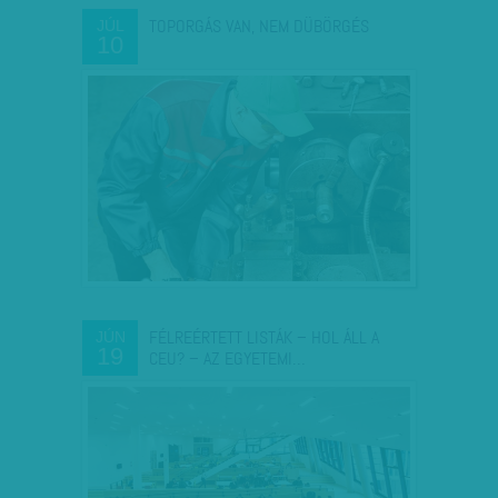
TOPORGÁS VAN, NEM DÜBÖRGÉS
JÚL
10
FÉLREÉRTETT LISTÁK – HOL ÁLL A
JÚN
19
CEU? – AZ EGYETEMI…