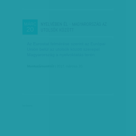
NYELVÉBEN ÉL - MAGYARORSZÁG AZ
MÁRC
20
UTOLSÓK KÖZÖTT
Az Eurostat felmérése szerint az Európai
Unión belül az utolsók között szerepel
Magyarország a nyelvoktatás terén.
Munkatársunktól
| 2017. március 20.
hirdetés