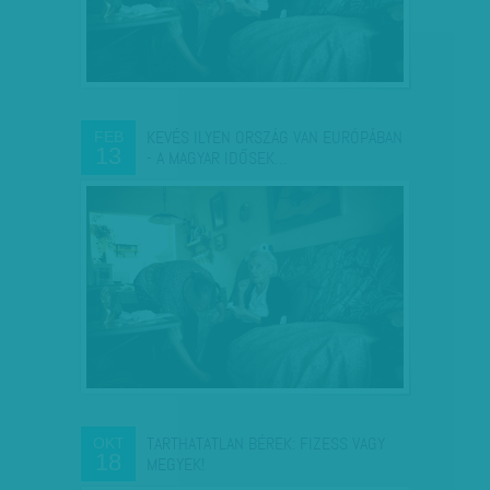
KEVÉS ILYEN ORSZÁG VAN EURÓPÁBAN
FEB
13
- A MAGYAR IDŐSEK…
TARTHATATLAN BÉREK: FIZESS VAGY
OKT
18
MEGYEK!