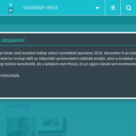
VASÁRNAPI HÍREK
 Látogatónk!
De honnan lesznek új MSZP-
i Hírek című közéleti hetilap utolsó nyomtatott lapszáma 2018. december 8-án jel
hirek.hu honlap ettől az időponttól archívumként működik tovább, ahol a korábban
szavazók?
égi módon kereshetők, de a tartalom nem frissül, és az egyes írások sem kommente
Szerző:
Munkatársunktól
| Megjelent a 2016. június 18.-i lapszámban
t köszönjük,
Párbaj a stratégiáért - Interjú a választmányi
elnökségre pályázó Hiller Istvánnal és Botka
Lászlóval