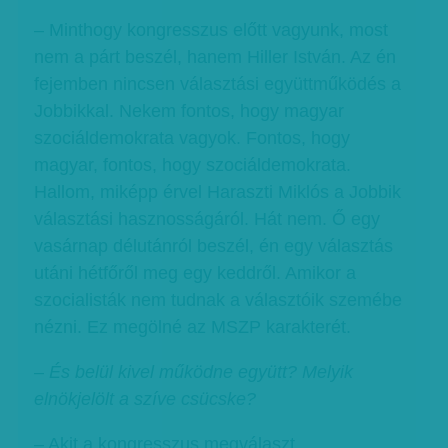
– Minthogy kongresszus előtt vagyunk, most
nem a párt beszél, hanem Hiller István. Az én
fejemben nincsen választási együttműködés a
Jobbikkal. Nekem fontos, hogy magyar
szociáldemokrata vagyok. Fontos, hogy
magyar, fontos, hogy szociáldemokrata.
Hallom, miképp érvel Haraszti Miklós a Jobbik
választási hasznosságáról. Hát nem. Ő egy
vasárnap délutánról beszél, én egy választás
utáni hétfőről meg egy keddről. Amikor a
szocialisták nem tudnak a választóik szemébe
nézni. Ez megölné az MSZP karakterét.
–
És belül kivel működne együtt? Melyik
elnökjelölt a szíve csücske?
– Akit a kongresszus megválaszt.