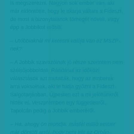
is megszerezni. Nagyon sok ember van, aki
már eldöntötte, hogy le akarja váltani a Fideszt,
de most a bizonytalanok tömegét növeli, vagy
épp a Jobbikot erősíti.
– Utóbbiaknál mi keresni valója van az MSZP-
nek?
– A Jobbik szavazóinak jó része szerintem nem
szélsőjobboldali. Ráadásul az időközi
választások azt mutatták, hogy az emberek
arra voksolnak, aki le tudja győzni a Fideszt.
Salgótarjánban, Újpesten ezt a mi jelöltünkről
hitték el, Veszprémben egy függetlenről,
Tapolcán pedig a Jobbik emberéről.
– Ha, ahogy ön mondja, másfél millió ember
már döntött arról, hogy nem kér az Orbán-