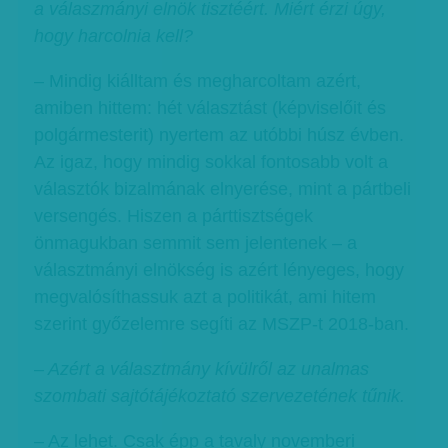
a válaszmányi elnök tisztéért. Miért érzi úgy,
hogy harcolnia kell?
– Mindig kiálltam és megharcoltam azért,
amiben hittem: hét választást (képviselőit és
polgármesterit) nyertem az utóbbi húsz évben.
Az igaz, hogy mindig sokkal fontosabb volt a
választók bizalmának elnyerése, mint a pártbeli
versengés. Hiszen a párttisztségek
önmagukban semmit sem jelentenek – a
választmányi elnökség is azért lényeges, hogy
megvalósíthassuk azt a politikát, ami hitem
szerint győzelemre segíti az MSZP-t 2018-ban.
– Azért a választmány kívülről az unalmas
szombati sajtótájékoztató szervezetének tűnik.
– Az lehet. Csak épp a tavaly novemberi