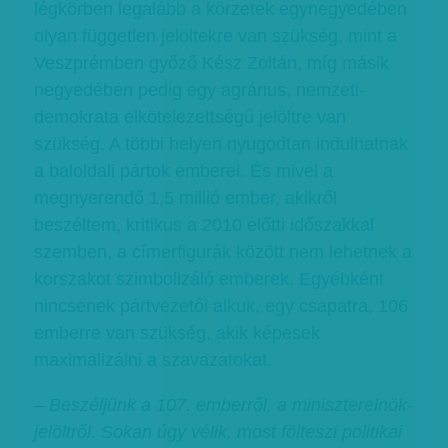
légkörben legalább a körzetek egynegyedében
olyan független jelöltekre van szükség, mint a
Veszprémben győző Kész Zoltán, míg másik
negyedében pedig egy agrárius, nemzeti-
demokrata elkötelezettségű jelöltre van
szükség. A többi helyen nyugodtan indulhatnak
a baloldali pártok emberei. És mivel a
megnyerendő 1,5 millió ember, akikről
beszéltem, kritikus a 2010 előtti időszakkal
szemben, a címerfigurák között nem lehetnek a
korszakot szimbolizáló emberek. Egyébként
nincsenek pártvezetői alkuk, egy csapatra, 106
emberre van szükség, akik képesek
maximalizálni a szavazatokat.
– Beszéljünk a 107. emberről, a miniszterelnök-
jelöltről. Sokan úgy vélik, most fölteszi politikai