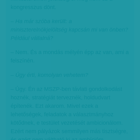
kongresszus dönt.
–
Ha már szóba került: a
miniszterelnökjelöltség kapcsán mi van önben?
Például vállalná?
– Nem. És a mondás mélyén épp az van, ami a
felszínén.
– Úgy érti, komolyan vehetem?
– Úgy. Én az MSZP-ben távlati gondolkodást
hoznék, stratégiát terveznék, holdudvart
építenék. Ezt akarom. Mivel ezek a
lehetőségek, feladatok a választmányhoz
kötődnek, e testület vezetését ambicionálom.
Ezért nem pályázok semmilyen más tisztségre,
és ezért nem váltható ki az ambícióm