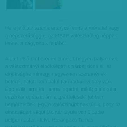
hirdetes
Ha a jelöltek száma arányos lenne a mérettel vagy
a népszerűséggel, az MSZP valószínűleg néppárt
lenne, a nagyobbik fajtából.
A párt első emberének címéért négyen pályáznak,
a választmányi elnökséget is párbaj dönti el, az
elnökségbe mintegy negyvenen szeretnének
beférni, holott körülbelül harmadannyi hely van.
Épp ezért arra kár lenne fogadni, miképp alakul a
vezérkar egésze, ám a „pártfejesek” jobban
bemérhetőek. Egyre valószínűbbnek tűnik, hogy az
elnökségért végül Molnár Gyula volt újbudai
polgármester, illetve Harangozó Tamás