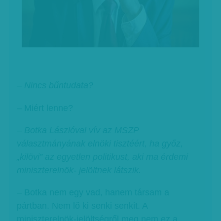
– Nincs bűntudata?
– Miért lenne?
–
Botka Lászlóval vív az MSZP
választmányának elnöki tisztéért, ha győz,
„kilövi” az egyetlen politikust, aki ma érdemi
miniszterelnök- jelöltnek látszik.
– Botka nem egy vad, hanem társam a
pártban. Nem lő ki senki senkit. A
miniszterelnök-jelöltségről meg nem ez a