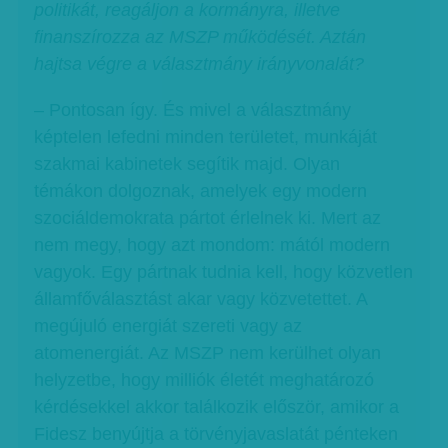
politikát, reagáljon a kormányra, illetve
finanszírozza az MSZP működését. Aztán
hajtsa végre a választmány irányvonalát?
– Pontosan így. És mivel a választmány
képtelen lefedni minden területet, munkáját
szakmai kabinetek segítik majd. Olyan
témákon dolgoznak, amelyek egy modern
szociáldemokrata pártot érlelnek ki. Mert az
nem megy, hogy azt mondom: mától modern
vagyok. Egy pártnak tudnia kell, hogy közvetlen
államfőválasztást akar vagy közvetettet. A
megújuló energiát szereti vagy az
atomenergiát. Az MSZP nem kerülhet olyan
helyzetbe, hogy milliók életét meghatározó
kérdésekkel akkor találkozik először, amikor a
Fidesz benyújtja a törvényjavaslatát pénteken