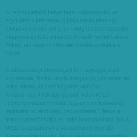
A három alelnöki helyet heten rohamozzák, az
egyik biztos befutónak Ujhelyi István jelenlegi
alelnököt tekintik, aki a kinn dolgozó több százezer
magyarra építette ethoszát. A másik favorit Lukács
Zoltán, aki most szintén alelnökként szolgálja a
pártot.
A választmányi elnökségért két nagyágyú esett
egymásnak, Botka László szegedi polgármester és
Hiller István, az Országgyűlés alelnöke.
A Vasárnapi Hírek úgy döntött, velük készít
„előkongresszusi” interjút. Ugyan a nyilvánosság
leginkább az elnökség „nagyembereit”, illetve a
frakció vezetőit hallja és tudja beazonosítani, ám az
MSZP alapszabálya a választmányt egyfajta
szupertestületté tette. Így a választási felkészülés