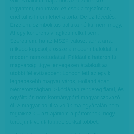
volt. A baloldal hajlamos az érzelmekre
legyinteni, mondván: ez csak a tejszínhab,
enélkül is finom lehet a torta. De ez tévedés.
Érzelem, szimbolikus politika nélkül nem megy.
Ahogy koherens világkép nélkül sem.
Szeretném, ha az MSZP választ adna arra,
miképp kapcsolja össze a modern baloldalt a
modern nemzettudattal. Például a határon túli
magyarság ügye lényegesen átalakult az
utóbbi fél évtizedben: London lett az egyik
legnépesebb magyar város, Hollandiában,
Németországban, Skóciában rengeteg fiatal, és
egyáltalán nem kormánypárti magyar szavazó
él. A magyar politika velük ma egyáltalán nem
foglalkozik – azt ajánlom a pártomnak, hogy
törődjünk velük többet, sokkal többet.