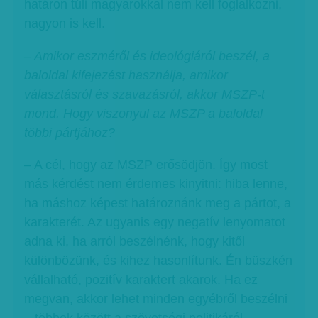
határon túli magyarokkal nem kell foglalkozni,
nagyon is kell.
– Amikor eszméről és ideológiáról beszél, a
baloldal kifejezést használja, amikor
választásról és szavazásról, akkor MSZP-t
mond. Hogy viszonyul az MSZP a baloldal
többi pártjához?
– A cél, hogy az MSZP erősödjön. Így most
más kérdést nem érdemes kinyitni: hiba lenne,
ha máshoz képest határoznánk meg a pártot, a
karakterét. Az ugyanis egy negatív lenyomatot
adna ki, ha arról beszélnénk, hogy kitől
különbözünk, és kihez hasonlítunk. Én büszkén
vállalható, pozitív karaktert akarok. Ha ez
megvan, akkor lehet minden egyébről beszélni
– többek között a szövetségi politikáról.