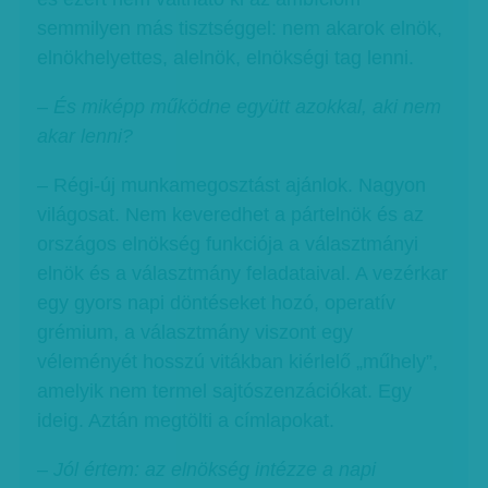
semmilyen más tisztséggel: nem akarok elnök,
elnökhelyettes, alelnök, elnökségi tag lenni.
–
És miképp működne együtt azokkal, aki nem
akar lenni?
– Régi-új munkamegosztást ajánlok. Nagyon
világosat. Nem keveredhet a pártelnök és az
országos elnökség funkciója a választmányi
elnök és a választmány feladataival. A vezérkar
egy gyors napi döntéseket hozó, operatív
grémium, a választmány viszont egy
véleményét hosszú vitákban kiérlelő „műhely”,
amelyik nem termel sajtószenzációkat. Egy
ideig. Aztán megtölti a címlapokat.
–
Jól értem: az elnökség intézze a napi