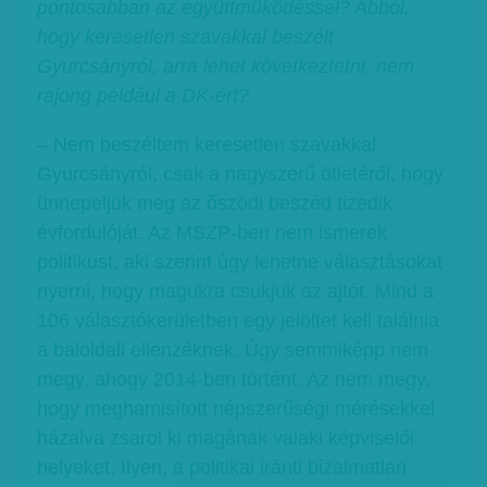
pontosabban az együttműködéssel? Abból,
hogy keresetlen szavakkal beszélt
Gyurcsányról, arra lehet következtetni, nem
rajong például a DK-ért?
– Nem beszéltem keresetlen szavakkal
Gyurcsányról, csak a nagyszerű ötletéről, hogy
ünnepeljük meg az őszödi beszéd tizedik
évfordulóját. Az MSZP-ben nem ismerek
politikust, aki szerint úgy lehetne választásokat
nyerni, hogy magukra csukjuk az ajtót. Mind a
106 választókerületben egy jelöltet kell találnia
a baloldali ellenzéknek. Úgy semmiképp nem
megy, ahogy 2014-ben történt. Az nem megy,
hogy meghamisított népszerűségi mérésekkel
házalva zsarol ki magának valaki képviselői
helyeket. Ilyen, a politikai iránti bizalmatlan