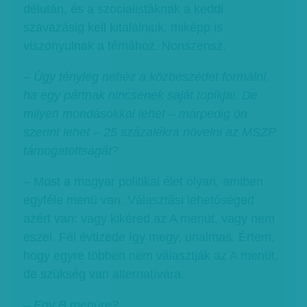
délután, és a szocialistáknak a keddi
szavazásig kell kitalálniuk, miképp is
viszonyulnak a témához. Nonszensz.
– Úgy tényleg nehéz a közbeszédet formálni,
ha egy pártnak nincsenek saját topikjai. De
milyen mondásokkal lehet – márpedig ön
szerint lehet – 25 százalékra növelni az MSZP
támogatottságát?
– Most a magyar politikai élet olyan, amiben
egyféle menü van. Választási lehetőséged
azért van: vagy kikéred az A menüt, vagy nem
eszel. Fél évtizede így megy, unalmas. Értem,
hogy egyre többen nem választják az A menüt,
de szükség van alternatívára.
–
Egy B menüre?