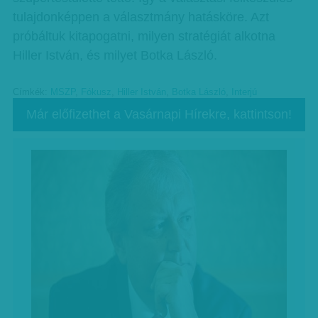
tulajdonképpen a választmány hatásköre. Azt
próbáltuk kitapogatni, milyen stratégiát alkotna
Hiller István, és milyet Botka László.
Címkék:
MSZP
,
Fókusz
,
Hiller István
,
Botka László
,
Interjú
Már előfizethet a Vasárnapi Hírekre, kattintson!