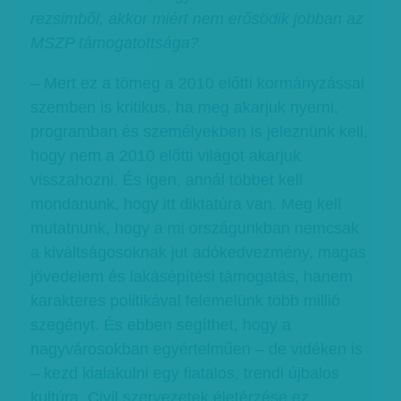
rezsimből, akkor miért nem erősödik jobban az
MSZP támogatottsága?
– Mert ez a tömeg a 2010 előtti kormányzással
szemben is kritikus, ha meg akarjuk nyerni,
programban és személyekben is jeleznünk kell,
hogy nem a 2010 előtti világot akarjuk
visszahozni. És igen, annál többet kell
mondanunk, hogy itt diktatúra van. Meg kell
mutatnunk, hogy a mi országunkban nemcsak
a kiváltságosoknak jut adókedvezmény, magas
jövedelem és lakásépítési támogatás, hanem
karakteres politikával felemelünk több millió
szegényt. És ebben segíthet, hogy a
nagyvárosokban egyértelműen – de vidéken is
– kezd kialakulni egy fiatalos, trendi újbalos
kultúra. Civil szervezetek életérzése ez.