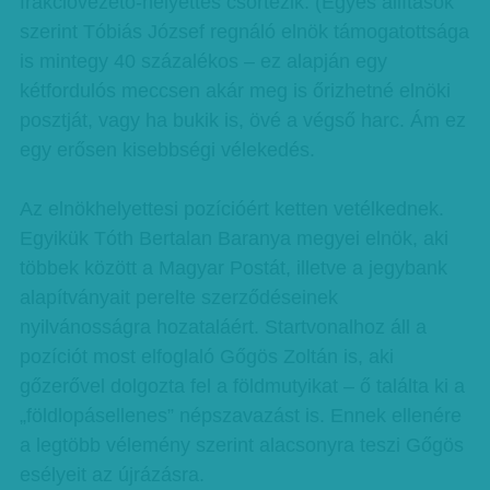
frakcióvezető-helyettes csörtézik. (Egyes állítások
szerint Tóbiás József regnáló elnök támogatottsága
is mintegy 40 százalékos – ez alapján egy
kétfordulós meccsen akár meg is őrizhetné elnöki
posztját, vagy ha bukik is, övé a végső harc. Ám ez
egy erősen kisebbségi vélekedés.
Az elnökhelyettesi pozícióért ketten vetélkednek.
Egyikük Tóth Bertalan Baranya megyei elnök, aki
többek között a Magyar Postát, illetve a jegybank
alapítványait perelte szerződéseinek
nyilvánosságra hozataláért. Startvonalhoz áll a
pozíciót most elfoglaló Gőgös Zoltán is, aki
gőzerővel dolgozta fel a földmutyikat – ő találta ki a
„földlopásellenes” népszavazást is. Ennek ellenére
a legtöbb vélemény szerint alacsonyra teszi Gőgös
esélyeit az újrázásra.