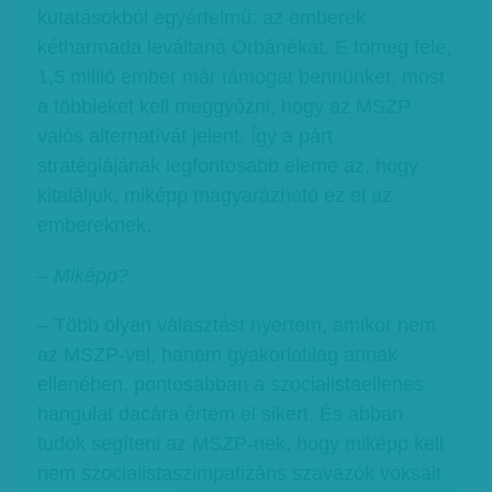
kutatásokból egyértelmű: az emberek
kétharmada leváltaná Orbánékat. E tömeg fele,
1,5 millió ember már támogat bennünket, most
a többieket kell meggyőzni, hogy az MSZP
valós alternatívát jelent. Így a párt
stratégiájának legfontosabb eleme az, hogy
kitaláljuk, miképp magyarázható ez el az
embereknek.
– Miképp?
– Több olyan választást nyertem, amikor nem
az MSZP-vel, hanem gyakorlatilag annak
ellenében, pontosabban a szocialistaellenes
hangulat dacára értem el sikert. És abban
tudok segíteni az MSZP-nek, hogy miképp kell
nem szocialistaszimpatizáns szavazók voksait