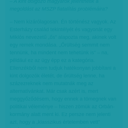
– A kint dolgozó magyarok jelenthetik a
megoldást az MSZP fiatalítás problémáira?
– Nem kizárólagosan. Én történész vagyok. Az
Esterházy család tekintélyét és vagyonát egy
Miklós nevezetű „ős” alapozta meg, akinek volt
egy remek mondása. „Őrültség semmit nem
tennünk, ha mindent nem tehetünk is” – na,
például ez az ügy épp ez a kategória.
Ellenzékből nem tudjuk hatékonyan jobbítani a
kint dolgozók életét, de őrültség lenne, ha
százezreknek nem mutatnák meg az
alternatívánkat. Már csak azért is, mert
meggyőződésem, hogy ennek a tömegnek van
politikai véleménye – hiszen zömük az Orbán-
kormány alatt ment ki. Ez persze nem jelenti
azt, hogy a „klasszikus értelemben vett”