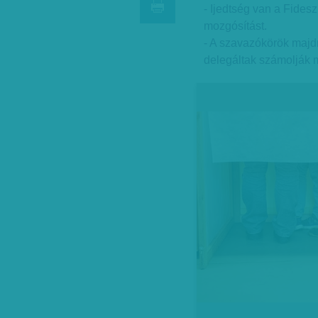
- Ijedtség van a Fides
mozgósítást.
- A szavazókörök maj
delegáltak számolják 