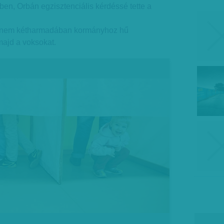
zben, Orbán egzisztenciális kérdéssé tette a
dnem kétharmadában kormányhoz hű
majd a voksokat.