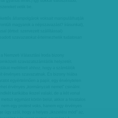
l gyanús lehet.) Így sokkal valószínűbb,
zereket vetik be.
i kettős állampolgárok voksait manipulálhatják
árontúli magyarok a népszavazást? írásunkat),
l (értsd: szervezett szállítással)
 leadott szavazatokat értelmezhetik tudatosan
i, a Nemzeti Választási Iroda bizony
lomközeli szavazatszámlálók helyzetét.
dákat mellékelt ahhoz, hogy a számlálók
ít érvényes szavazatnak. És bizony hiába
karatot egyértelműen a papír, egy érvénytelen
ehet érvényes „kormányzati nemet” csinálni.
ndkét karikába ikszel valaki, de a két vonal
metszi egymást körön belül, akkor a hivatalos
az nem egy protest voks, hanem egy érvényes
e úgy szól, hogy a helyes „ikszelési mód” az,