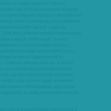
ajzson az „emberi garancia” hiánya a
esetben úgy áll össze a szavazást felügyelő
jelöl három független tagot (az ő delegálásukat
entesíti), illetve a parlamenti pártok küldhetnek
: szavazatszámláló tagokat). Csakhogy,
, 2006 után a fideszes vezetésű településeken
dták a jegyző „jelölési jogát”, és saját
ggetlenként a szavazókörökbe (amihez a
gyűlések készséggel asszisztáltak). Azaz a
tságok pártközeli függetlenekből és
k – a fideszes többség adott volt. A helyzet
gy ma a sorvadó támogatottságú ellenzéki
ókörök alig harmadába képesek embereket
r urnából csak 4 ezerre vigyáz az ellenzék.
rök majdnem kétharmadában „egy irányba
 megbízottak, ez pedig megkönnyít bármilyen
dés, hogy a szavazókörökben kicserélhetik a