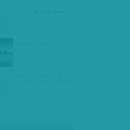
Gál J. Zoltán: Tűzparancs
A gyűlölet eltakar
Eldöntik-e a határontúli
magyarok a népszavazást?
társadalmi célú hirdetés