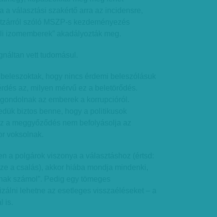
a a választási szakértő arra az incidensre,
ltzárról szóló MSZP-s kezdeményezés
li izomemberek” akadályozták meg.
gnáltan vett tudomásul.
 beleszoktak, hogy nincs érdemi beleszólásuk
érdés az, milyen mérvű ez a beletörődés.
 gondolnak az emberek a korrupcióról.
ük biztos benne, hogy a politikusok
ez a meggyőződés nem befolyásolja az
or voksolnak.
n a polgárok viszonya a választáshoz (értsd:
ze a csalás), akkor hiába mondja mindenki,
nak számol”. Pedig egy tömeges
álni lehetne az esetleges visszaéléseket – a
 is.