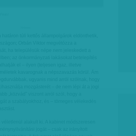
 Péter
hirdetes
 határon túli kettős állampolgárok eldönthetik,
rszágon; Orbán Viktor megvétózza a
át, ha településük népe nem jeleskedett a
lben; az önkormányzati lakásokat betelepítés
atják el – ilyen (teljesen igaz, illetve
elméletek kavarognak a népszavazás körül. Ám
egdurvábbak, ugyanis mind arról szólnak, hogy
ihasználja mozgásterét – de nem lépi át a jogi
abb „közvád” viszont arról szól, hogy a
gát a szabályokhoz, és – tömeges vélekedés
asztást.
véletlenül alakult ki. A kabinet módszeresen
énynyilvánítási jogát – csak az irányított