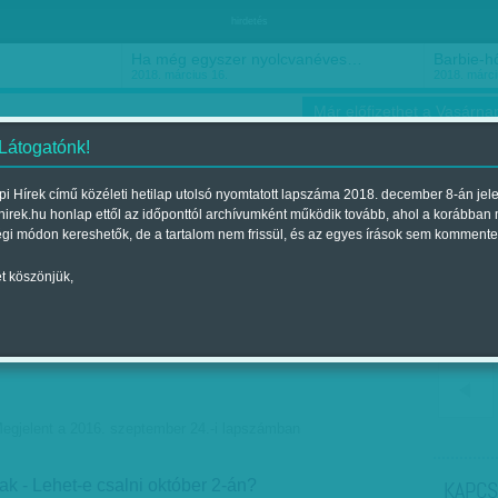
hirdetés
Ha még egyszer nyolcvanéves…
Barbie-h
2018. március 16.
2018. márci
Már előfizethet a Vasárnap
 Látogatónk!
i Hírek című közéleti hetilap utolsó nyomtatott lapszáma 2018. december 8-án jel
hirek.hu honlap ettől az időponttól archívumként működik tovább, ahol a korábban
ókusz
Szerintem
Ízlés
Sport
égi módon kereshetők, de a tartalom nem frissül, és az egyes írások sem kommente
t köszönjük,
 a Fideszben, Orbán
is kérdéssé tette a
egjelent a 2016. szeptember 24.-i lapszámban
k - Lehet-e csalni október 2-án?
KAPCS