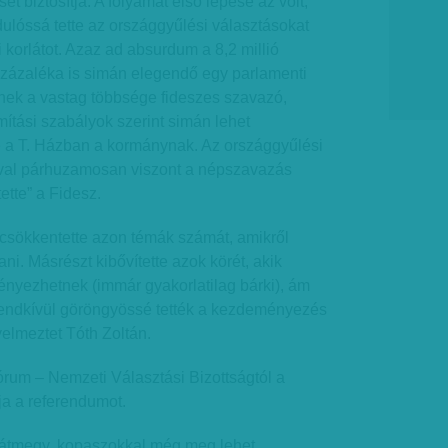
t biztosítja. A folyamat első lépése az volt,
ulóssá tette az országgyűlési választásokat
li korlátot. Azaz ad absurdum a 8,2 millió
százaléka is simán elegendő egy parlamenti
nek a vastag többsége fideszes szavazó,
tási szabályok szerint simán lehet
 a T. Házban a kormánynak. Az országgyűlési
ával párhuzamosan viszont a népszavazás
ette” a Fidesz.
 csökkentette azon témák számát, amikről
ani. Másrészt kibővítette azok körét, akik
yezhetnek (immár gyakorlatilag bárki), ám
endkívül göröngyössé tették a kezdeményezés
gyelmeztet Tóth Zoltán.
órum – Nemzeti Választási Bizottságtól a
ja a referendumot.
átmegy, kopaszokkal még meg lehet