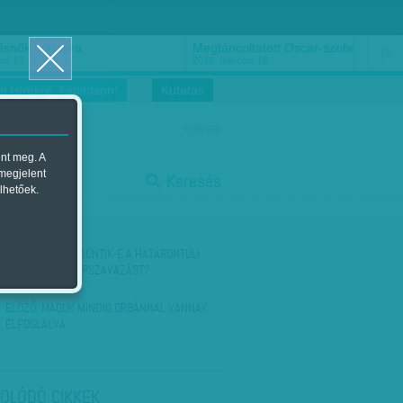
ősnők nőnapra
Megtáncoltatott Oscar-szobor
us 16.
2018. március 16.
i Hírekre, kattintson!
Kutatás
magyar
ent meg. A
start
 megjelent
Keresés
lhetőek.
stop
KÖVETKEZŐ:
ELDÖNTIK-E A HATÁRONTÚLI
MAGYAROK A NÉPSZAVAZÁST?
ELŐZŐ:
MAGUK MINDIG ORBÁNNAL VANNAK
ELFOGLALVA
OLÓDÓ CIKKEK