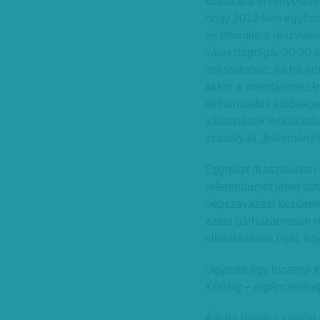
közakarat érvényesülésé
hogy 2012-ben egyford
és eltörölte a részvéte
választópolgár 20-30 
voksoláshoz, és ha en
akkor a mandátumszámí
kétharmados többsége
választások lebutítás
szabályait „felkeményít
Egyrészt drasztikusan
referendumot lehet tart
népszavazást kezdemén
ezzel párhuzamosan r
elbírálásának útját, fi
Ugyanis egy tucatnyi f
Kúriáig – elgáncsolhat
Ám ha minden szűrőn 