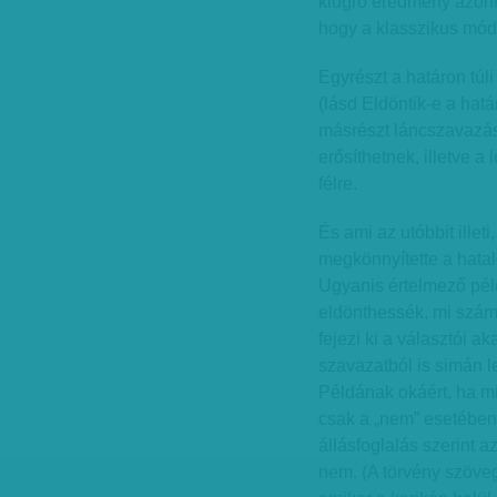
kiugró eredmény azonna
hogy a klasszikus móds
Egyrészt a határon túl
(lásd Eldöntik-e a hat
másrészt láncszavazássa
erősíthetnek, illetve a
félre.
És ami az utóbbit illet
megkönnyítette a hata
Ugyanis értelmező pél
eldönthessék, mi szám
fejezi ki a választói a
szavazatból is simán l
Példának okáért, ha mi
csak a „nem” esetében 
állásfoglalás szerint 
nem. (A törvény szöveg