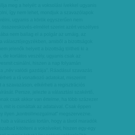
lja meg a helyét: a voksolási ívekkel ugyanis
olni, így nem lehet, mondjuk a szavazólapok
erélni, ugyanis a körök egyszerűen nem
 összeesküvés-elmélet szerint azért veszélyes
iába nem ballag el a polgár az urnáig, az
 a választójegyzékben, amiből a bizottságok
m jelenők helyett a bizottság töltheti ki a
s, de korlátos veszély, ugyanis csak az
lyesmit csinálni, hiszen a nap folyamán
a „név valódi gazdája”. Ráadásul szavazás
érheti a rá vonatkozó adatokat, miszerint
t a szavazáson, elkérheti a regisztrációs
rását. Persze, jelezte a választási szakértő,
ónak csak akkor van értelme, ha több százezer
i, mit is csináltak az adataival. Csak éppen
gy ilyen „kontrollmozgalmat” megszervezne.
 hab a választási tortán, hogy a távol maradók
 szabad kitölteni a voksíveket, hiszen egy-egy