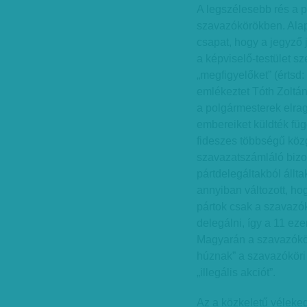
A legszélesebb rés a p
szavazókörökben. Alap
csapat, hogy a jegyző 
a képviselő-testület sz
„megfigyelőket” (értsd
emlékeztet Tóth Zoltán
a polgármesterek elraga
embereiket küldték fü
fideszes többségű köz
szavazatszámláló bizot
pártdelegáltakból állta
annyiban változott, ho
pártok csak a szavaz
delegálni, így a 11 eze
Magyarán a szavazókö
húznak” a szavazóköri
„illegális akciót”.
Az a közkeletű véleke