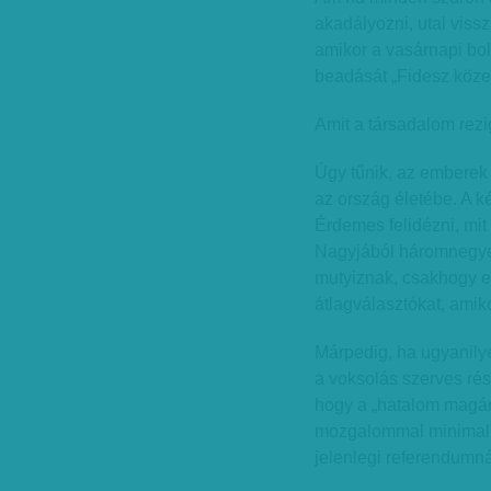
akadályozni, utal vissz
amikor a vasárnapi bo
beadását „Fidesz köze
Amit a társadalom rezi
Úgy tűnik, az emberek
az ország életébe. A k
Érdemes felidézni, mit
Nagyjából háromnegyed
mutyiznak, csakhogy 
átlagválasztókat, amik
Márpedig, ha ugyanilye
a voksolás szerves rés
hogy a „hatalom magá
mozgalommal minimaliz
jelenlegi referendumnál