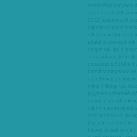
szavazólapokat, nem ál
szigorúan el kell szám
10-20 százalékát kics
kapnak ennyit. A másik
otthon maradni, mert h
adatai ott szerepelnek
dolgoznak, így a meg ne
szavazólapot. Ez reáli
urnazárás előtt lehet i
bármikor megérkezhet 
után 90 napig bárki kik
mikor, miképp vett rész
jegyzéken szereplő aláí
ennek a kontrollfunkci
otthon maradó ellenőrz
nem akad senki, aki e
(Az már csak technikai
helyett is csak csínján