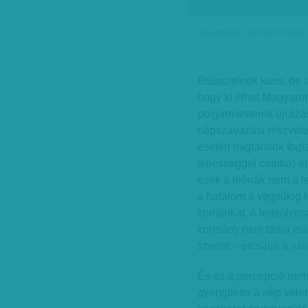
Illusztráció - Németh András
Brüsszelnek kuss, de a
hogy ki élhet Magyaro
polgármesterek újrázás
népszavazási részvéte
esetén migránsok foglalh
teljességgel ostoba) 
ezek a teóriák nem a l
a hatalom a végsőkig k
korlátokat. A legsúlyos
kormány nem tartja ma
szerint – elcsalja a vál
És ez a percepció nem 
gyengítette a nép vélem