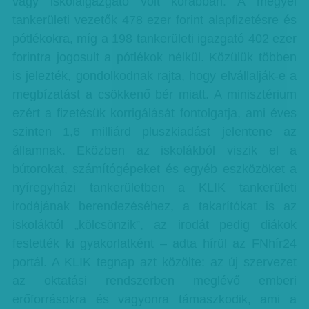
vagy iskolaigazgató volt korábban. A megyei
tankerületi vezetők 478 ezer forint alapfizetésre és
pótlékokra, míg a 198 tankerületi igazgató 402 ezer
forintra jogosult a pótlékok nélkül. Közülük többen
is jelezték, gondolkodnak rajta, hogy elvállalják-e a
megbízatást a csökkenő bér miatt. A minisztérium
ezért a fizetésük korrigálását fontolgatja, ami éves
szinten 1,6 milliárd pluszkiadást jelentene az
államnak. Eközben az iskolákból viszik el a
bútorokat, számítógépeket és egyéb eszközöket a
nyíregyházi tankerületben a KLIK tankerületi
irodájának berendezéséhez, a takarítókat is az
iskoláktól „kölcsönzik”, az irodát pedig diákok
festették ki gyakorlatként – adta hírül az FNhír24
portál. A KLIK tegnap azt közölte: az új szervezet
az oktatási rendszerben meglévő emberi
erőforrásokra és vagyonra támaszkodik, ami a