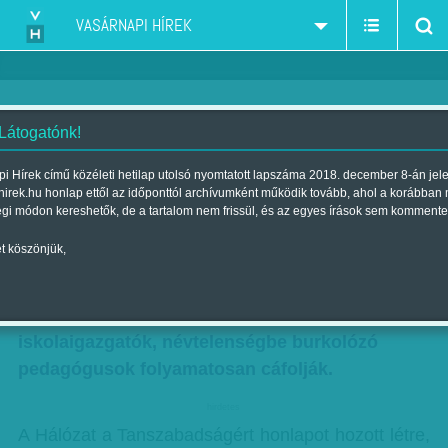
VASÁRNAPI HÍREK
 Látogatónk!
Egyre drágább az iskolai káosz
i Hírek című közéleti hetilap utolsó nyomtatott lapszáma 2018. december 8-án jel
hirek.hu honlap ettől az időponttól archívumként működik tovább, ahol a korábban
Szerző:
F. Szabó Kata
| Megjelent a 2013. február 03.-i lapszámban
égi módon kereshetők, de a tartalom nem frissül, és az egyes írások sem kommente
t köszönjük,
Sikertörténetként nyilatkozik az iskolák állami
fenntartásba vételéről Hoffmann Rózsa
oktatásért felelős államtitkár, azonban ezt az
iskolaigazgatók, névtelenségbe burkolózó
pedagógusok folyamatosan cáfolják.
hirdetes
A Hálózat a Tanszabadságért honlapot hozott létre,