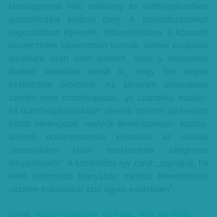
közvagyonnal való hatékony és költségtakarékos
gazdálkodást kívánja meg. A berendezésükkel
kapcsolatban kijelentik: felszerelésükre a központi
beszerzések folyamatban vannak, amiket korábban
elindítani azért nem lehetett, mert a decemberi
átvételt követően derült ki, hogy hol milyen
eszközöket örököltek. Az átmeneti időszakban
szintén helyi összefogással, „jó szándékú eszköz-
és bútorfelajánlásokból” sikerült számos tankerületi
irodát berendezni, melyről természetesen átadás-
átvételi dokumentumok készültek az iskolák
„használaton kívüli eszközeinek ideiglenes
felajánlásáról”. A közlemény így zárul: „sajnáljuk, ha
kellő információ hiányában mindez félreértéshez
vezetve indulatokat szül egyes esetekben”.
Címkék:
oktatás-oktatáskutatók
,
közoktatás
,
iskola
,
diák-ifjúság-