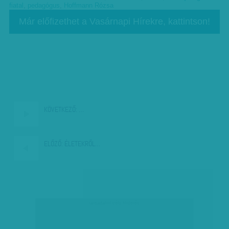
fiatal
,
pedagógus
,
Hoffmann Rózsa
Már előfizethet a Vasárnapi Hírekre, kattintson!
KÖVETKEZŐ:
…
ELŐZŐ:
ÉLETEKRŐL…
társadalmi célú hirdetés