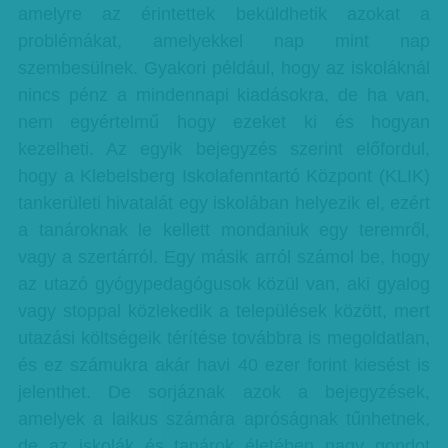
amelyre az érintettek beküldhetik azokat a
problémákat, amelyekkel nap mint nap
szembesülnek. Gyakori például, hogy az iskoláknál
nincs pénz a mindennapi kiadásokra, de ha van,
nem egyértelmű hogy ezeket ki és hogyan
kezelheti. Az egyik bejegyzés szerint előfordul,
hogy a Klebelsberg Iskolafenntartó Központ (KLIK)
tankerületi hivatalát egy iskolában helyezik el, ezért
a tanároknak le kellett mondaniuk egy teremről,
vagy a szertárról. Egy másik arról számol be, hogy
az utazó gyógypedagógusok közül van, aki gyalog
vagy stoppal közlekedik a települések között, mert
utazási költségeik térítése továbbra is megoldatlan,
és ez számukra akár havi 40 ezer forint kiesést is
jelenthet. De sorjáznak azok a bejegyzések,
amelyek a laikus számára apróságnak tűnhetnek,
de az iskolák és tanárok életében nagy gondot