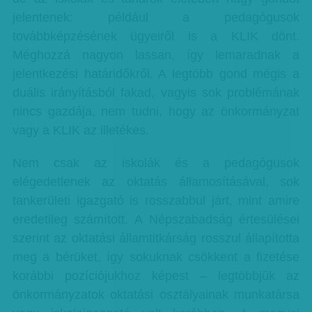
jelentenek: például a pedagógusok
továbbképzésének ügyeiről is a KLIK dönt.
Méghozzá nagyon lassan, így lemaradnak a
jelentkezési határidőkről. A legtöbb gond mégis a
duális irányításból fakad, vagyis sok problémának
nincs gazdája, nem tudni, hogy az önkormányzat
vagy a KLIK az illetékes.
Nem csak az iskolák és a pedagógusok
elégedetlenek az oktatás államosításával, sok
tankerületi igazgató is rosszabbul járt, mint amire
eredetileg számított. A Népszabadság értesülései
szerint az oktatási államtitkárság rosszul állapította
meg a bérüket, így sokuknak csökkent a fizetése
korábbi pozíciójukhoz képest – legtöbbjük az
önkormányzatok oktatási osztályainak munkatársa