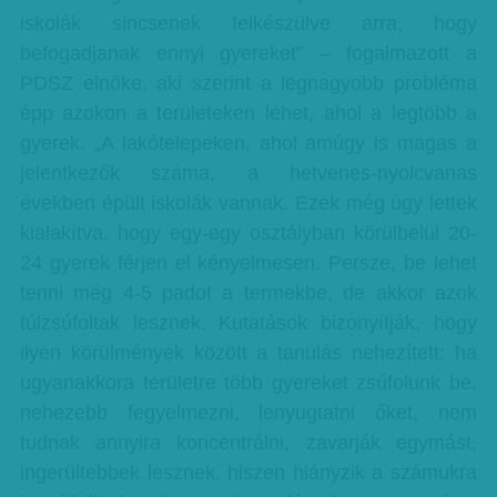
iskolák sincsenek felkészülve arra, hogy
befogadjanak ennyi gyereket” – fogalmazott a
PDSZ elnöke, aki szerint a legnagyobb probléma
épp azokon a területeken lehet, ahol a legtöbb a
gyerek. „A lakótelepeken, ahol amúgy is magas a
jelentkezők száma, a hetvenes-nyolcvanas
években épült iskolák vannak. Ezek még úgy lettek
kialakítva, hogy egy-egy osztályban körülbelül 20-
24 gyerek férjen el kényelmesen. Persze, be lehet
tenni még 4-5 padot a termekbe, de akkor azok
túlzsúfoltak lesznek. Kutatások bizonyítják, hogy
ilyen körülmények között a tanulás nehezített: ha
ugyanakkora területre több gyereket zsúfolunk be,
nehezebb fegyelmezni, lenyugtatni őket, nem
tudnak annyira koncentrálni, zavarják egymást,
ingerültebbek lesznek, hiszen hiányzik a számukra