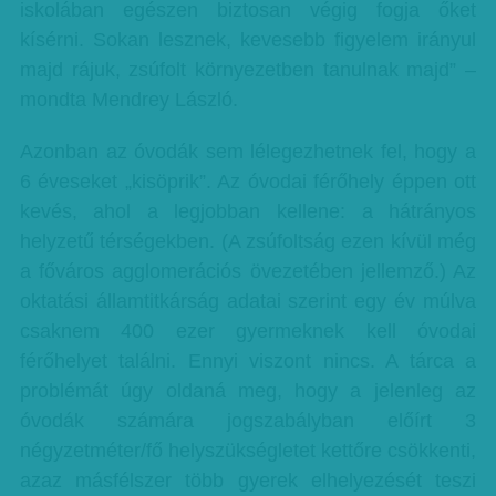
iskolában egészen biztosan végig fogja őket
kísérni. Sokan lesznek, kevesebb figyelem irányul
majd rájuk, zsúfolt környezetben tanulnak majd” –
mondta Mendrey László.
Azonban az óvodák sem lélegezhetnek fel, hogy a
6 éveseket „kisöprik”. Az óvodai férőhely éppen ott
kevés, ahol a legjobban kellene: a hátrányos
helyzetű térségekben. (A zsúfoltság ezen kívül még
a főváros agglomerációs övezetében jellemző.) Az
oktatási államtitkárság adatai szerint egy év múlva
csaknem 400 ezer gyermeknek kell óvodai
férőhelyet találni. Ennyi viszont nincs. A tárca a
problémát úgy oldaná meg, hogy a jelenleg az
óvodák számára jogszabályban előírt 3
négyzetméter/fő helyszükségletet kettőre csökkenti,
azaz másfélszer több gyerek elhelyezését teszi