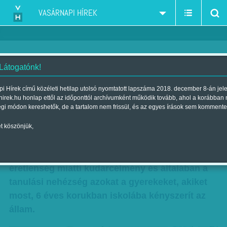
VASÁRNAPI HÍREK
 Látogatónk!
Élethosszig tartó hátrány
i Hírek című közéleti hetilap utolsó nyomtatott lapszáma 2018. december 8-án jel
hirek.hu honlap ettől az időponttól archívumként működik tovább, ahol a korábban
Szerzők:
Diószegi-Horváth Nóra
,
Kun J. Viktória
| Megjelent a 2013.
égi módon kereshetők, de a tartalom nem frissül, és az egyes írások sem kommente
május 05.-i lapszámban
t köszönjük,
Egész életében végigkíséri a túlzsúfoltság
miatti kevesebb figyelem, az iskolára való
éretlenség miatti kudarcélmény és általában a
tanulási nehézség azokat a gyerekeket, akiket
most, 6 éves korukban iskolába kényszerít az
állam.