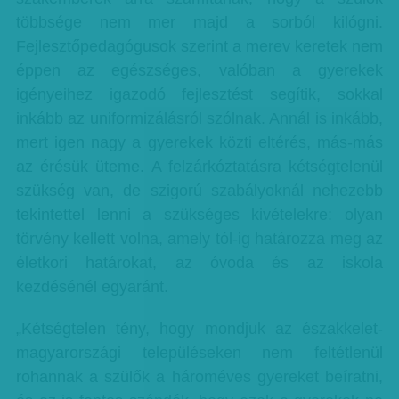
többsége nem mer majd a sorból kilógni.
Fejlesztőpedagógusok szerint a merev keretek nem
éppen az egészséges, valóban a gyerekek
igényeihez igazodó fejlesztést segítik, sokkal
inkább az uniformizálásról szólnak. Annál is inkább,
mert igen nagy a gyerekek közti eltérés, más-más
az érésük üteme. A felzárkóztatásra kétségtelenül
szükség van, de szigorú szabályoknál nehezebb
tekintettel lenni a szükséges kivételekre: olyan
törvény kellett volna, amely tól-ig határozza meg az
életkori határokat, az óvoda és az iskola
kezdésénél egyaránt.
„Kétségtelen tény, hogy mondjuk az északkelet-
magyarországi településeken nem feltétlenül
rohannak a szülők a hároméves gyereket beíratni,