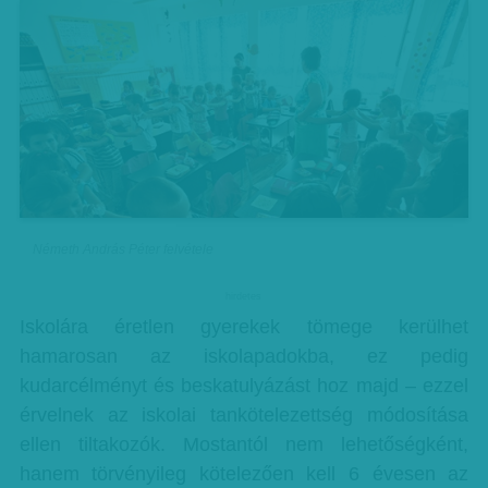
Németh András Péter felvétele
hirdetes
Iskolára éretlen gyerekek tömege kerülhet
hamarosan az iskolapadokba, ez pedig
kudarcélményt és beskatulyázást hoz majd – ezzel
érvelnek az iskolai tankötelezettség módosítása
ellen tiltakozók. Mostantól nem lehetőségként,
hanem törvényileg kötelezően kell 6 évesen az