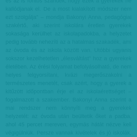
és az is fontos szándék, hogy ezek a gyerekek ne
kallódjanak el. De a most kialakított módszer nem
ezt szolgálja” – mondja Bakonyi Anna, pedagógiai
szakértő, aki szerint iskolára éretlen gyerekek
sokasága kerülhet az iskolapadokba, a helyzetet
pedig tovább nehezíti az a hatalmas szakadék, ami
az óvoda és az iskola között van. Utóbbi ugyanis
sokszor kezelhetetlen „élesváltást” hoz a gyerekek
életében. Az érési folyamat befolyásolható, de nem
helyes felgyorsítani, kvázi megerőszakolni a
természetes menetét, csak azért, hogy a gyerek a
kitűzött időpontban érje el az iskolaérettséget –
fogalmazott a szakember. Bakonyi Anna szerint a
mai rendszer nem könnyíti meg a gyerekek
helyzetét: az óvoda után beültetik őket a padba,
ahol 45 percet mereven, egymás hátát nézve kell
végigülniük. Persze vannak kivételek és jó iskolák,