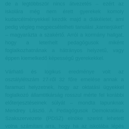
de a legtöbbször nincs átvezetés – ezért az
iskolára még nem érett gyerekek komoly
kudarcélményekkel kezdik majd a diákéletet, ami
pedig végleg megpecsételheti tanulási „karrierjüket”
– magyarázta a szakértő. Arról a kormány hallgat,
hogy a leterhelt pedagógusok miként
foglalkozhatnának a hátrányos helyzetű, vagy
éppen kiemelkedő képességű gyerekekkel.
Várható és logikus eredménye volt az
osztálylétszám 27-ről 32 főre emelése annak a
faramuci helyzetnek, hogy az oktatási ügyekkel
foglalkozó államtitkárság rosszul mérte fel korábbi
előterjesztéseinek súlyát – mondta lapunknak
Mendrey László. A Pedagógusok Demokratikus
Szakszervezete (PDSZ) elnöke szerint lehetett
volna számítani arra, hogy ha az iskolába lépés