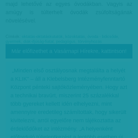
majd lehetővé az egyes óvodákban. Vagyis az
amúgy is túlterhelt óvodák zsúfoltságának
növelésével.
Címkék:
oktatás-oktatáskutatók
,
közoktatás
,
óvoda - bölcsőde
,
gyermek
,
diák-ifjúság-fiatal
,
pedagógus
,
törvényhozás
Már előfizethet a Vasárnapi Hírekre, kattintson!
„Minden első osztályosnak megtalálta a helyét
a KLIK” – áll a Klebelsberg Intézményfenntartó
Központ pénteki sajtóközleményében. Hogy azt
a technikai bravúrt, miszerint 25 százalékkal
több gyereket kellett idén elhelyezni, mint
amennyire eredetileg számítottak, hogy sikerült
kivitelezni, arról egyelőre nem tájékoztatta az
érdeklődőket az intézmény. „A helyenként
előforduló túljelentkezést a legtöbb esetben új