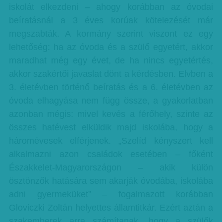
iskolát elkezdeni – ahogy korábban az óvodai
beíratásnál a 3 éves korúak kötelezését már
megszabták. A kormány szerint viszont ez egy
lehetőség: ha az óvoda és a szülő egyetért, akkor
maradhat még egy évet, de ha nincs egyetértés,
akkor szakértői javaslat dönt a kérdésben. Elvben a
3. életévben történő beíratás és a 6. életévben az
óvoda elhagyása nem függ össze, a gyakorlatban
azonban mégis: mivel kevés a férőhely, szinte az
összes hatévest elküldik majd iskolába, hogy a
háromévesek elférjenek. „Szelíd kényszert kell
alkalmazni azon családok esetében – főként
Északkelet-Magyarországon – akik külön
ösztönzők hatására sem akarják óvodába, iskolába
adni gyermeküket” – fogalmazott korábban
Gloviczki Zoltán helyettes államtitkár. Ezért aztán a
szakemberek arra számítanak, hogy a szülők