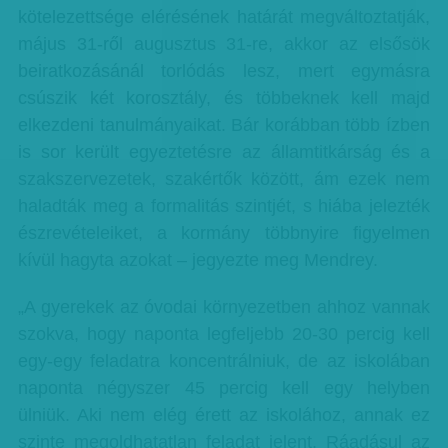
kötelezettsége elérésének határát megváltoztatják,
május 31-ről augusztus 31-re, akkor az elsősök
beiratkozásánál torlódás lesz, mert egymásra
csúszik két korosztály, és többeknek kell majd
elkezdeni tanulmányaikat. Bár korábban több ízben
is sor került egyeztetésre az államtitkárság és a
szakszervezetek, szakértők között, ám ezek nem
haladták meg a formalitás szintjét, s hiába jelezték
észrevételeiket, a kormány többnyire figyelmen
kívül hagyta azokat – jegyezte meg Mendrey.
„A gyerekek az óvodai környezetben ahhoz vannak
szokva, hogy naponta legfeljebb 20-30 percig kell
egy-egy feladatra koncentrálniuk, de az iskolában
naponta négyszer 45 percig kell egy helyben
ülniük. Aki nem elég érett az iskolához, annak ez
szinte megoldhatatlan feladat jelent. Ráadásul az