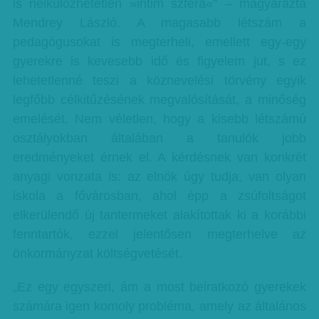
is nélkülözhetetlen »intim szféra«” – magyarázta
Mendrey László. A magasabb létszám a
pedagógusokat is megterheli, emellett egy-egy
gyerekre is kevesebb idő és figyelem jut, s ez
lehetetlenné teszi a köznevelési törvény egyik
legfőbb célkitűzésének megvalósítását, a minőség
emelését. Nem véletlen, hogy a kisebb létszámú
osztályokban általában a tanulók jobb
eredményeket érnek el. A kérdésnek van konkrét
anyagi vonzata is: az elnök úgy tudja, van olyan
iskola a fővárosban, ahol épp a zsúfoltságot
elkerülendő új tantermeket alakítottak ki a korábbi
fenntartók, ezzel jelentősen megterhelve az
önkormányzat költségvetését.
„Ez egy egyszeri, ám a most beiratkozó gyerekek
számára igen komoly probléma, amely az általános