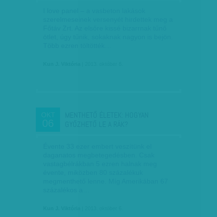
I love panel – a vasbeton lakások
szerelmeseinek versenyét hirdettek meg a
Főtáv Zrt. Az elsőre kissé bizarrnak tűnő
ötlet, úgy tűnik, sokaknak nagyon is bejön.
Több ezren töltötték…
Kun J. Viktória
| 2013. október 8.
MENTHETŐ ÉLETEK: HOGYAN
OKT
06
GYŐZHETŐ LE A RÁK?
Évente 33 ezer embert veszítünk el
daganatos megbetegedésben. Csak
vastagbélrákban 5 ezren halnak meg
évente, miközben 80 százalékuk
megmenthető lenne. Míg Amerikában 67
százalékos a…
Kun J. Viktória
| 2013. október 6.