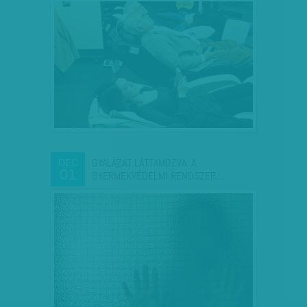
GYALÁZAT LÁTTAMOZVA: A
DEC
01
GYERMEKVÉDELMI RENDSZER…