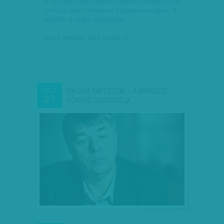
a szűrőprogram bevezetését követően volt
ennyire sok mellrákos Magyarországon. A
túlélés, a teljes gyógyulás…
Kun J. Viktória
| 2013. október 27.
ÉN ODA TARTOZOM – A MISKOLCI
OKT
27
KÓRHÁZ IGAZGATÓJA…