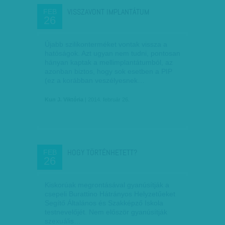
VISSZAVONT IMPLANTÁTUM
FEB
26
Újabb szilikonterméket vontak vissza a
hatóságok. Azt ugyan nem tudni, pontosan
hányan kaptak a mellimplantátumból, az
azonban biztos, hogy sok esetben a PIP
(ez a korábban veszélyesnek…
Kun J. Viktória
| 2014. február 26.
HOGY TÖRTÉNHETETT?
FEB
26
Kiskorúak megrontásával gyanúsítják a
csepeli Burattino Hátrányos Helyzetűeket
Segítő Általános és Szakképző Iskola
testnevelőjét. Nem először gyanúsítják
szexuális…