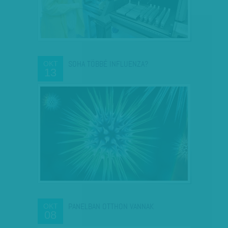
SOHA TÖBBÉ INFLUENZA?
OKT
13
PANELBAN OTTHON VANNAK
OKT
08