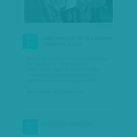
ÚJABB ORVOSOKAT VET BE A KORMÁNY
NOV
10
A ROKKANTAK ELLEN?
Drámai és szívszorító történetek sokasága
lát napvilágot a rokkantakat ért
méltánytalanságokról. Mintha az állam
meg akarna szabadulni a beteg
emberektől, akik közül egynek most…
Kun J. Viktória
| 2013. november 10.
FELLÁZADTAK A RÁKBETEGEK
NOV
10