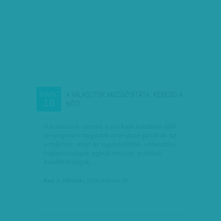
A VÁLASZTÓK MOZGÓSÍTÁSA: KERESD A
MÁRC
18
NŐT!
A kutatások szerint a párkapcsolatban élők
lényegesen nagyobb arányban járulnak az
urnákhoz, mint az egyedülállók; választási
hajlandóságuk együtt mozog, politikai
beállítottságuk…
Kun J. Viktória
| 2014. március 18.