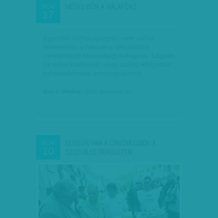
MÉGIS BŰN A HÁLAPÉNZ
NOV
17
Egyetlen kórházigazgató sem adhat
felmentést, a hálapénz elfogadása
mindenképp büntetőjogi kategória. Legyen
az előre kialkudott, vagy utólag elfogadott
paraszolvencia, vesztegetésnek…
Kun J. Viktória
| 2013. november 17.
ELEGÜK VAN A CINIZMUSBÓL A
NOV
10
SZOCIÁLIS TERÜLETEN…