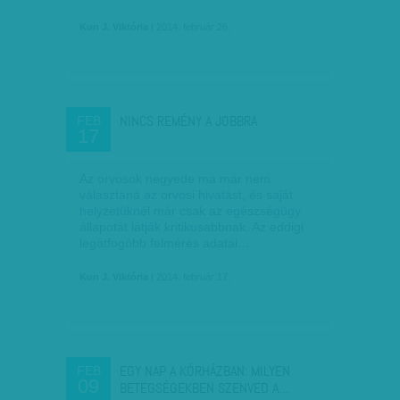
Kun J. Viktória
| 2014. február 26.
NINCS REMÉNY A JOBBRA
FEB
17
Az orvosok negyede ma már nem
választaná az orvosi hivatást, és saját
helyzetüknél már csak az egészségügy
állapotát látják kritikusabbnak. Az eddigi
legátfogóbb felmérés adatai…
Kun J. Viktória
| 2014. február 17.
EGY NAP A KÓRHÁZBAN: MILYEN
FEB
09
BETEGSÉGEKBEN SZENVED A…