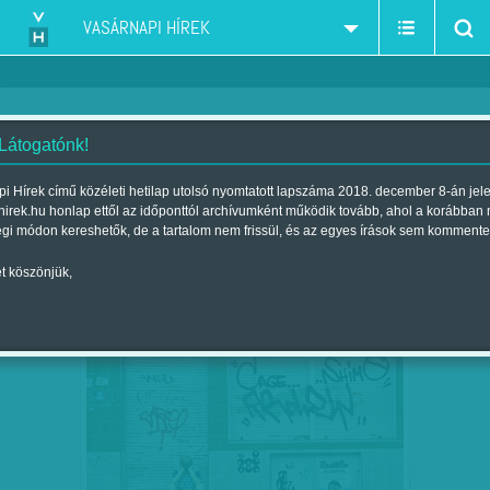
VASÁRNAPI HÍREK
 Látogatónk!
Kun J. Viktória
szerző:
i Hírek című közéleti hetilap utolsó nyomtatott lapszáma 2018. december 8-án jel
hirek.hu honlap ettől az időponttól archívumként működik tovább, ahol a korábban
égi módon kereshetők, de a tartalom nem frissül, és az egyes írások sem kommente
t köszönjük,
POKOLBÓL MENEKÜLŐ GYEREK: SOHA
ÁPR
05
NE KELLJEN HAZAMENNEM!