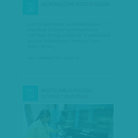
MEGRENDELÉSRE OSZTOTT IGAZSÁG
OKT
20
A műhibaperekben másfél-két év alatt
készülnek el orvosi szakvélemények,
miközben 30 nap a határidő. A szakértőket
gyakran feleslegesen „halmozó” bírói
gyakorlatnak…
Kun J. Viktória
| 2013. október 20.
ÁROKTŐI RABLÓGYILKOSOK:
OKT
14
ELTUSSOLT FELELŐSSÉG