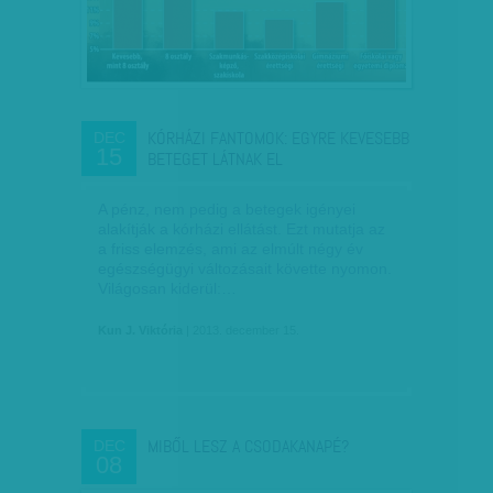
KÓRHÁZI FANTOMOK: EGYRE KEVESEBB
DEC
15
BETEGET LÁTNAK EL
A pénz, nem pedig a betegek igényei
alakítják a kórházi ellátást. Ezt mutatja az
a friss elemzés, ami az elmúlt négy év
egészségügyi változásait követte nyomon.
Világosan kiderül:…
Kun J. Viktória
| 2013. december 15.
MIBŐL LESZ A CSODAKANAPÉ?
DEC
08