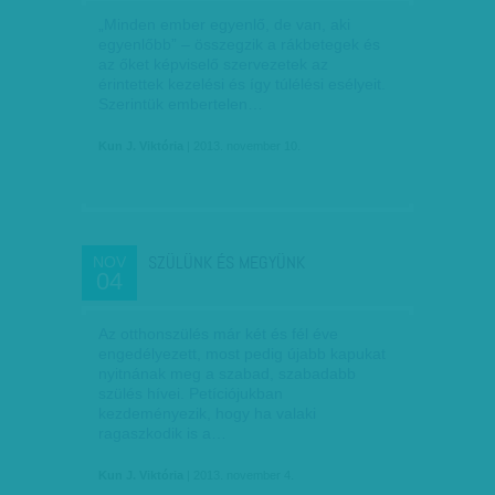
„Minden ember egyenlő, de van, aki
egyenlőbb” – összegzik a rákbetegek és
az őket képviselő szervezetek az
érintettek kezelési és így túlélési esélyeit.
Szerintük embertelen…
Kun J. Viktória
| 2013. november 10.
SZÜLÜNK ÉS MEGYÜNK
NOV
04
Az otthonszülés már két és fél éve
engedélyezett, most pedig újabb kapukat
nyitnának meg a szabad, szabadabb
szülés hívei. Petíciójukban
kezdeményezik, hogy ha valaki
ragaszkodik is a…
Kun J. Viktória
| 2013. november 4.