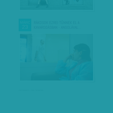
RÁKOSOK EZREI TŰNNEK EL A
MÁRC
23
KAVARODÁSBAN - ANGOLÁVAL…
társadalmi célú hirdetés