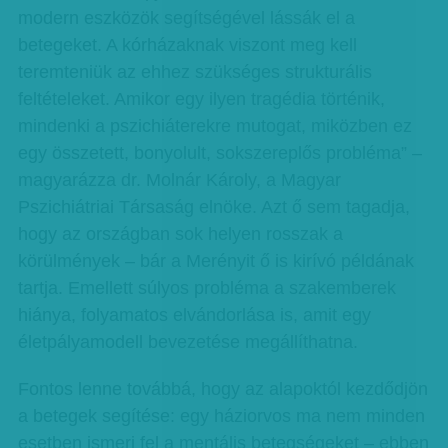
modern eszközök segítségével lássák el a
betegeket. A kórházaknak viszont meg kell
teremteniük az ehhez szükséges strukturális
feltételeket. Amikor egy ilyen tragédia történik,
mindenki a pszichiáterekre mutogat, miközben ez
egy összetett, bonyolult, sokszereplős probléma” –
magyarázza dr. Molnár Károly, a Magyar
Pszichiátriai Társaság elnöke. Azt ő sem tagadja,
hogy az országban sok helyen rosszak a
körülmények – bár a Merényit ő is kirívó példának
tartja. Emellett súlyos probléma a szakemberek
hiánya, folyamatos elvándorlása is, amit egy
életpályamodell bevezetése megállíthatna.
Fontos lenne továbbá, hogy az alapoktól kezdődjön
a betegek segítése: egy háziorvos ma nem minden
esetben ismeri fel a mentális betegségeket – ebben