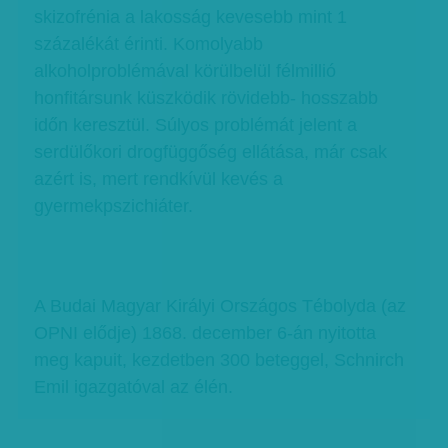
skizofrénia a lakosság kevesebb mint 1
százalékát érinti. Komolyabb
alkoholproblémával körülbelül félmillió
honfitársunk küszködik rövidebb- hosszabb
időn keresztül. Súlyos problémát jelent a
serdülőkori drogfüggőség ellátása, már csak
azért is, mert rendkívül kevés a
gyermekpszichiáter.
A Budai Magyar Királyi Országos Tébolyda (az
OPNI elődje) 1868. december 6-án nyitotta
meg kapuit, kezdetben 300 beteggel, Schnirch
Emil igazgatóval az élén.