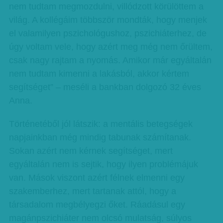
nem tudtam megmozdulni, villódzott körülöttem a
világ. A kollégáim többször mondták, hogy menjek
el valamilyen pszichológushoz, pszichiáterhez, de
úgy voltam vele, hogy azért meg még nem őrültem,
csak nagy rajtam a nyomás. Amikor már egyáltalán
nem tudtam kimenni a lakásból, akkor kértem
segítséget” – meséli a bankban dolgozó 32 éves
Anna.
Történetéből jól látszik: a mentális betegségek
napjainkban még mindig tabunak számítanak.
Sokan azért nem kérnek segítséget, mert
egyáltalán nem is sejtik, hogy ilyen problémájuk
van. Mások viszont azért félnek elmenni egy
szakemberhez, mert tartanak attól, hogy a
társadalom megbélyegzi őket. Ráadásul egy
magánpszichiáter nem olcsó mulatság, súlyos