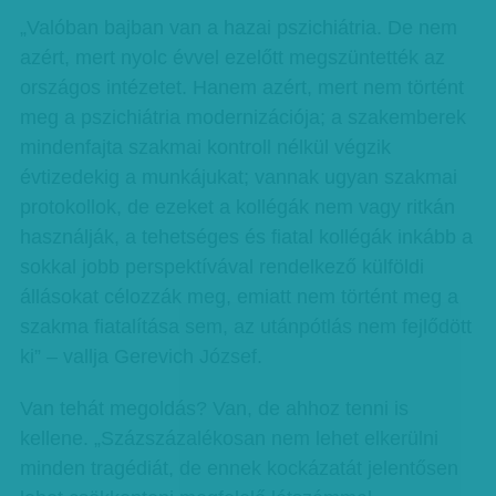
„Valóban bajban van a hazai pszichiátria. De nem
azért, mert nyolc évvel ezelőtt megszüntették az
országos intézetet. Hanem azért, mert nem történt
meg a pszichiátria modernizációja; a szakemberek
mindenfajta szakmai kontroll nélkül végzik
évtizedekig a munkájukat; vannak ugyan szakmai
protokollok, de ezeket a kollégák nem vagy ritkán
használják, a tehetséges és fiatal kollégák inkább a
sokkal jobb perspektívával rendelkező külföldi
állásokat célozzák meg, emiatt nem történt meg a
szakma fiatalítása sem, az utánpótlás nem fejlődött
ki” – vallja Gerevich József.
Van tehát megoldás? Van, de ahhoz tenni is
kellene. „Százszázalékosan nem lehet elkerülni
minden tragédiát, de ennek kockázatát jelentősen