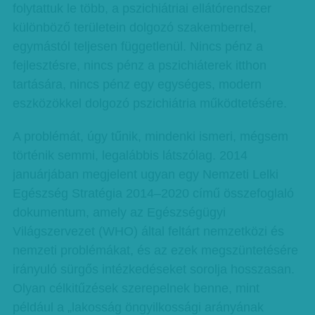
folytattuk le több, a pszichiátriai ellátórendszer
különböző területein dolgozó szakemberrel,
egymástól teljesen függetlenül. Nincs pénz a
fejlesztésre, nincs pénz a pszichiáterek itthon
tartására, nincs pénz egy egységes, modern
eszközökkel dolgozó pszichiátria működtetésére.
A problémát, úgy tűnik, mindenki ismeri, mégsem
történik semmi, legalábbis látszólag. 2014
januárjában megjelent ugyan egy Nemzeti Lelki
Egészség Stratégia 2014–2020 című összefoglaló
dokumentum, amely az Egészségügyi
Világszervezet (WHO) által feltárt nemzetközi és
nemzeti problémákat, és az ezek megszüntetésére
irányuló sürgős intézkedéseket sorolja hosszasan.
Olyan célkitűzések szerepelnek benne, mint
például a „lakosság öngyilkossági arányának