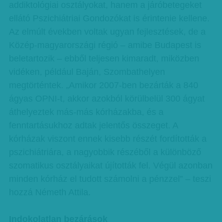
addiktológiai osztályokat, hanem a járóbetegeket
ellátó Pszichiátriai Gondozókat is érintenie kellene.
Az elmúlt években voltak ugyan fejlesztések, de a
Közép-magyarországi régió – amibe Budapest is
beletartozik – ebből teljesen kimaradt, miközben
vidéken, például Baján, Szombathelyen
megtörténtek. „Amikor 2007-ben bezárták a 840
ágyas OPNI-t, akkor azokból körülbelül 300 ágyat
áthelyeztek más-más kórházakba, és a
fenntartásukhoz adtak jelentős összeget. A
kórházak viszont ennek kisebb részét fordították a
pszichiátriára, a nagyobbik részéből a különböző
szomatikus osztályaikat újították fel. Végül azonban
minden kórház el tudott számolni a pénzzel” – teszi
hozzá Németh Attila.
Indokolatlan bezárások