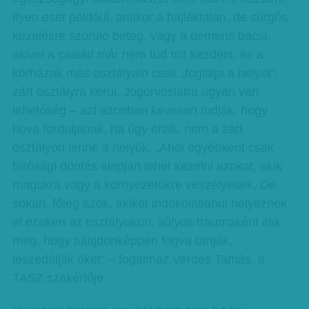
Ilyen eset például, amikor a hajléktalan, de sürgős
kezelésre szoruló beteg, vagy a demens bácsi,
akivel a család már nem tud mit kezdeni, és a
kórházak más osztályain csak „foglalja a helyet”,
zárt osztályra kerül. Jogorvoslatra ugyan van
lehetőség – azt azonban kevesen tudják, hogy
hova forduljanak, ha úgy érzik, nem a zárt
osztályon lenne a helyük. „Ahol egyébként csak
bírósági döntés alapján lehet kezelni azokat, akik
magukra vagy a környezetükre veszélyesek. De
sokan, főleg azok, akiket indokolatlanul helyeznek
el ezeken az osztályokon, súlyos traumaként élik
meg, hogy tulajdonképpen fogva tartják,
leszedálják őket” – fogalmaz Verdes Tamás, a
TASZ szakértője.