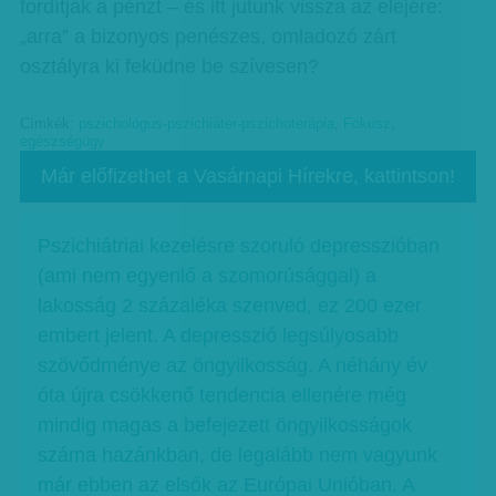
fordítják a pénzt – és itt jutunk vissza az elejére:
„arra” a bizonyos penészes, omladozó zárt
osztályra ki feküdne be szívesen?
Címkék:
pszichológus-pszichiáter-pszichoterápia
,
Fókusz
,
egészségügy
Már előfizethet a Vasárnapi Hírekre, kattintson!
Pszichiátriai kezelésre szoruló depresszióban
(ami nem egyenlő a szomorúsággal) a
lakosság 2 százaléka szenved, ez 200 ezer
embert jelent. A depresszió legsúlyosabb
szövődménye az öngyilkosság. A néhány év
óta újra csökkenő tendencia ellenére még
mindig magas a befejezett öngyilkosságok
száma hazánkban, de legalább nem vagyunk
már ebben az elsők az Európai Unióban. A