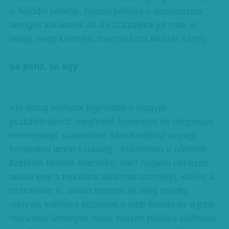
is fejlődni kellene, hiszen például a depressziós
betegek körülbelül 40-45 százaléka jut csak el
odáig, hogy kezeljék, magyarázza Molnár Károly.
Se pénz, se ágy
Két dolog hiányzik leginkább a magyar
pszichiátriákról: megfelelő környezet és elégséges
mennyiségű szakember. Mindkettőhöz anyagi
forrásokra lenne szükség. „Különösen a nővérek
fizetését kellene felemelni, mert nagyon nehezen
találni erre a munkára alkalmas személyt. Kevés a
pszichiáter is, sokan mentek és még mindig
mennek külföldre közülünk a jobb fizetés és a jobb
munkakörülmények miatt. Hiszen például külföldön