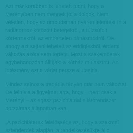
Azt már korábban is lehetett tudni, hogy a
Merényiben nem mennek jól a dolgok. Nem
véletlen, hogy az ombudsman nyáron jelentést írt a
radiátorhoz kötözött betegekről, a túlzsúfolt
kórtermekről, az embertelen bánásmódról. De,
ahogy azt sejteni lehetett az eddigiekből, érdemi
változás azóta sem történt. Most a szakemberek
egybehangzóan állítják: a kórház mulasztott. Az
intézmény ezt a vádat persze elutasítja.
Mindez sajnos a tragédia tényén már nem változtat.
De felhívja a figyelmet arra, hogy – nem csak a
Merényi – az egész pszichiátriai ellátórendszer
borzalmas állapotban van.
„A pszichiáterek felelőssége az, hogy a szakmai
sztenderdek alapján, a rendelkezésükre álló