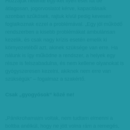
Hozzájuk hetente egy-két ilyen eset fut be
átlagosan, jogorvoslatot kérve, kapacitásaik
azonban szűkösek, rajtuk kívül pedig kevesen
foglalkoznak ezzel a problémával. „Egy jól működő
rendszerben a kisebb problémákat ambulánsan
kezelik, és csak nagy krízis esetén emelik ki
környezetéből azt, akinek szüksége van erre. Ha
nálunk is így működne a rendszer, a helyek egy
része is felszabadulna, és nem kellene olyanokat is
gyógyszeresen kezelni, akiknek nem erre van
szükségük” – fogalmaz a szakértő.
Csak „gyogyósok” közé ne!
„Pánikrohamaim voltak, nem tudtam elmenni a
boltba anélkül, hogy ne jött volna rám a remegés,