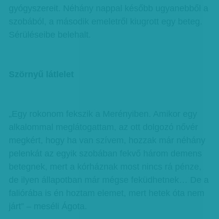
gyógyszereit. Néhány nappal később ugyanebből a
szobából, a második emeletről kiugrott egy beteg.
Sérüléseibe belehalt.
Szörnyű látlelet
„Egy rokonom fekszik a Merényiben. Amikor egy
alkalommal meglátogattam, az ott dolgozó nővér
megkért, hogy ha van szívem, hozzak már néhány
pelenkát az egyik szobában fekvő három demens
betegnek, mert a kórháznak most nincs rá pénze,
de ilyen állapotban már mégse feküdhetnek… De a
faliórába is én hoztam elemet, mert hetek óta nem
járt” – meséli Ágota.