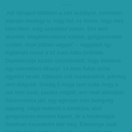
hirdetes
„Két hónapot töltöttem a zárt osztályon, szerintem
teljesen mindegy is, hogy hol. Az biztos, hogy mire
kikerültem, még szarabbul voltam. Élni sem
akartam. Magánkezelésre küldtek, gyógyszereket
szedek, most jobban vagyok” – nagyjából így
foglalható össze a 42 éves Attila története.
Depressziója azután súlyosbodott, hogy élettársa
egy balesetben elhunyt. 14 éves fiukat azóta
egyedül neveli, többször volt munkanélküli, jelenleg
sem dolgozik. Sokáig ő maga sem tudta, hogy a
sok testi tünet, panasz mögött, ami miatt állandóan
háziorvoshoz járt, egy egészen más betegség
lappang. Végül bekerült a kórházba, ahol
gyógyszeres kezelést kapott, de a bezártságot
hatalmas traumaként élte meg. Édesanyja saját