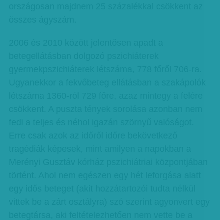
országosan majdnem 25 százalékkal csökkent az
összes ágyszám.
2006 és 2010 között jelentősen apadt a
betegellátásban dolgozó pszichiáterek
gyermekpszichiáterek létszáma, 778 főről 706-ra.
Ugyanekkor a fekvőbeteg ellátásban a szakápolók
létszáma 1360-ról 729 főre, azaz mintegy a felére
csökkent. A puszta tények sorolása azonban nem
fedi a teljes és néhol igazán szörnyű valóságot.
Erre csak azok az időről időre bekövetkező
tragédiák képesek, mint amilyen a napokban a
Merényi Gusztáv kórház pszichiátriai központjában
történt. Ahol nem egészen egy hét leforgása alatt
egy idős beteget (akit hozzátartozói tudta nélkül
vittek be a zárt osztályra) szó szerint agyonvert egy
betegtársa, aki feltételezhetően nem vette be a