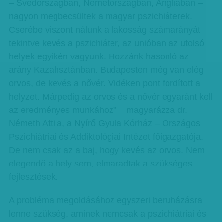
– Svédországban, Németországban, Angliában –
nagyon megbecsültek a magyar pszichiáterek.
Cserébe viszont nálunk a lakosság számarányát
tekintve kevés a pszichiáter, az unióban az utolsó
helyek egyikén vagyunk. Hozzánk hasonló az
arány Kazahsztánban. Budapesten még van elég
orvos, de kevés a nővér. Vidéken pont fordított a
helyzet. Márpedig az orvos és a nővér egyaránt kell
az eredményes munkához” – magyarázza dr.
Németh Attila, a Nyírő Gyula Kórház – Országos
Pszichiátriai és Addiktológiai Intézet főigazgatója.
De nem csak az a baj, hogy kevés az orvos. Nem
elegendő a hely sem, elmaradtak a szükséges
fejlesztések.
A probléma megoldásához egyszeri beruházásra
lenne szükség, aminek nemcsak a pszichiátriai és