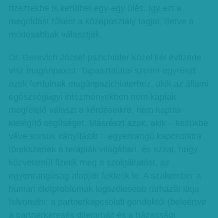
tízezrekbe is kerülhet egy-egy ülés, így ezt a
megoldást főként a középosztály tagjai, illetve a
módosabbak választják.
Dr. Gerevich József pszichiáter közel két évtizede
visz magánpaxist. Tapasztalatai szerint egyrészt
azok fordulnak magánpszichiáterhez, akik az állami
egészségügyi intézményekben nem kaptak
megfelelő választ a kérdéseikre, nem kaptak
kielégítő segítséget. Másrészt azok, akik – kezükbe
véve sorsuk irányítását – egyenrangú kapcsolatra
törekszenek a terápiák világában, és azzal, hogy
közvetlenül fizetik meg a szolgáltatást, az
egyenrangúság alapjait fektetik le. A szakember a
humán életproblémák legszélesebb tárházát látja
felvonulni: a partnerkapcsolati gondoktól (beleértve
a partnerkeresés dilemmáit és a házassági