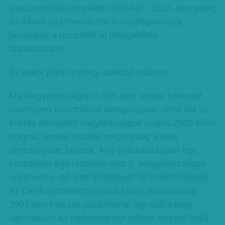
visszaszorítása legalább 10%-kal”. 2012- ben pedig
az Állami Számvevőszék is megfogalmazta
javaslatait a pszichiátriai betegellátás
átalakításáról.
És akkor jöjjön a rideg, sokkoló valóság!
Ma Magyarországon 2-300 ezer ember szenved
valamilyen pszichiátriai betegségben. 2006 óta az
évente elkövetett öngyilkosságok száma 2500 körül
stagnál, amivel hazánk még mindig a világ
élmezőnyébe tartozik. Míg Svédországban egy
pszichiáter egy rendelés alatt 6, Magyarországon
ugyanennyi idő alatt 60 beteget lát el ambulánsan.
Az OPNI (közismerten csak Lipót) bezárásával
2007-ben hatszáz pszichiátriai ágy szűnt meg,
ugyanekkor az egészségügyi reform keretén belül