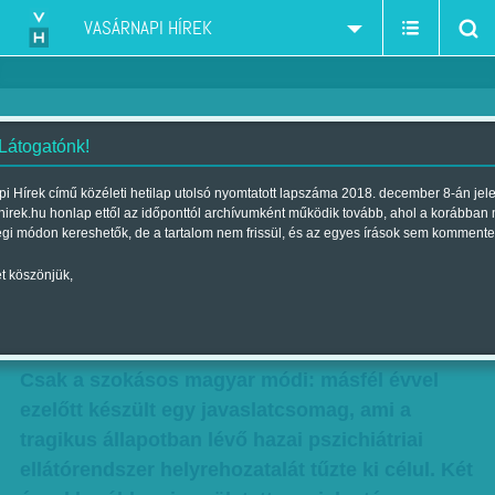
VASÁRNAPI HÍREK
 Látogatónk!
Újfent emberek halála kellett
i Hírek című közéleti hetilap utolsó nyomtatott lapszáma 2018. december 8-án jel
hirek.hu honlap ettől az időponttól archívumként működik tovább, ahol a korábban
ahhoz, hogy napirendre
égi módon kereshetők, de a tartalom nem frissül, és az egyes írások sem kommente
kerüljenek - Ellátatlan traumák
t köszönjük,
Szerző:
Diószegi-Horváth Nóra
| Megjelent a 2015. november 07.-i
lapszámban
Csak a szokásos magyar módi: másfél évvel
ezelőtt készült egy javaslatcsomag, ami a
tragikus állapotban lévő hazai pszichiátriai
ellátórendszer helyrehozatalát tűzte ki célul. Két