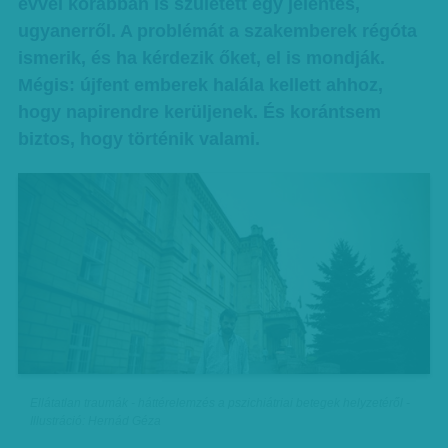
évvel korábban is született egy jelentés,
ugyanerről. A problémát a szakemberek régóta
ismerik, és ha kérdezik őket, el is mondják.
Mégis: újfent emberek halála kellett ahhoz,
hogy napirendre kerüljenek. És korántsem
biztos, hogy történik valami.
Ellátatlan traumák - háttérelemzés a pszichiátriai betegek helyzetéről -
Illustráció: Hernád Géza