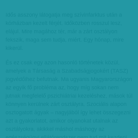
Idős asszony látogatja meg szívinfarktus után a
kórházban kezelt férjét. Időközben rosszul lesz,
elájul. Mire magához tér, már a zárt osztályon
fekszik, maga sem tudja, miért. Egy hónap, mire
kikerül.
És ez csak egy azon hasonló történetek közül,
amelyek a Társaság a Szabadságjogokért (TASZ)
jogvédőihez befutnak. Ma ugyanis Magyarországon
az egyik fő probléma az, hogy míg sokan nem
jutnak megfelelő pszichiátriai kezeléshez, mások túl
könnyen kerülnek zárt osztályra. Szociális alapon
osztogatott ágyak – nagyjából így lehet összegezni
azt a gyakorlatot, amikor olyanokat utalnak az
osztályokra, akikkel máshol máshogy az
egészségügyi ellátórendszer nem tud mit kezdeni.