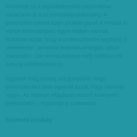
kríziseket is) a legkülönbözőbb pszichiátriai
zavarokon át a szenvedélyproblémákig. A
pszichiáter szerint azért jócskán javult a helyzet az
elmúlt évtizedekben: egyre többen vannak
tisztában azzal, hogy a professzionális segítség jó
„befektetés”, amelybe érdemes energiát, pénzt
invesztálni. „De természetesen még találkozunk
komoly előítéletekkel is.
Egyesek még mindig azt gondolják, hogy
pszichiáterhez járni egyenlő azzal, hogy »bolond
vagy«. Az internet világában viszont könnyebb
tájékozódni” – fogalmaz a szakember.
Szomorú összkép