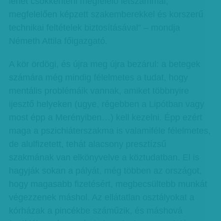
lehet csökkenteni megfelelő létszámmal,
megfelelően képzett szakemberekkel és korszerű
technikai feltételek biztosításával” – mondja
Németh Attila főigazgató.
A kör ördögi, és újra meg újra bezárul: a betegek
számára még mindig félelmetes a tudat, hogy
mentális problémáik vannak, amiket többnyire
ijesztő helyeken (ugye, régebben a Lipótban vagy
most épp a Merényiben…) kell kezelni. Épp ezért
maga a pszichiáterszakma is valamiféle félelmetes,
de alulfizetett, tehát alacsony presztízsű
szakmának van elkönyvelve a köztudatban. El is
hagyják sokan a pályát, még többen az országot,
hogy magasabb fizetésért, megbecsültebb munkát
végezzenek máshol. Az ellátatlan osztályokat a
kórházak a pincékbe száműzik, és máshová