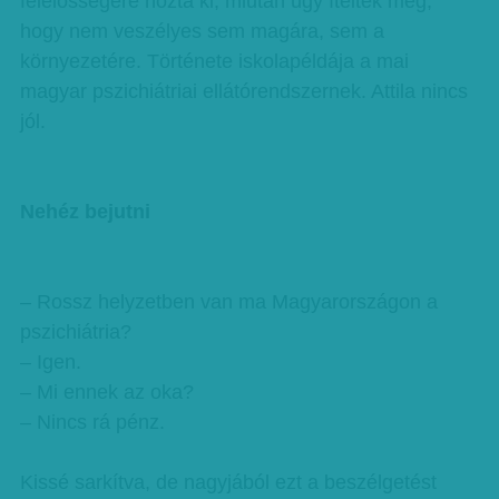
felelősségére hozta ki, miután úgy ítélték meg,
hogy nem veszélyes sem magára, sem a
környezetére. Története iskolapéldája a mai
magyar pszichiátriai ellátórendszernek. Attila nincs
jól.
Nehéz bejutni
– Rossz helyzetben van ma Magyarországon a
pszichiátria?
– Igen.
– Mi ennek az oka?
– Nincs rá pénz.
Kissé sarkítva, de nagyjából ezt a beszélgetést