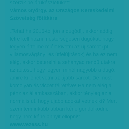
szerzik be árukészletüket”.
Vámos György, az Országos Kereskedelmi
Szövetség főtitkára
„Tehát ha 2016-tól jön a dugódíj, akkor addig
létre kell hozni mesterségesen dugókat, hogy
legyen értelme miért kivetni az új sarcot (pl.
villamosvágány- és útfelújítások) és ha ez nem
elég, akkor beterelni a sehányad rendű utakra
az autóst, hogy legyen minél nagyobb a dugó,
amire ki lehet vetni az újabb sarcot. De most
komolyan és viccet félretéve! Ha nem elég a
pénz az államkasszában, akkor tényleg az a
normális út, hogy újabb adókat vetnek ki? Mert
szerintem inkább abban kéne gondolkodni,
hogy nem kéne annyit ellopni!”
www.vezess.hu