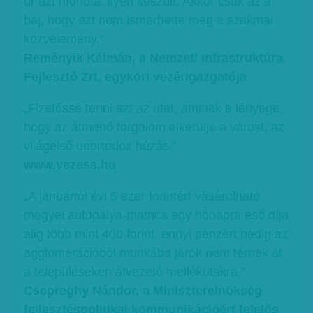
úr azt mondta, ilyen készült. Akkor csak az a
baj, hogy ezt nem ismerhette meg a szakmai
közvélemény.”
Reményik Kálmán, a Nemzeti Infrastruktúra
Fejlesztő Zrt. egykori vezérigazgatója
„Fizetőssé tenni azt az utat, aminek a lényege,
hogy az átmenő forgalom elkerülje a várost, az
világelső unortodox húzás.”
www.vezess.hu
„A januártól évi 5 ezer forintért vásárolható
megyei autópálya-matrica egy hónapra eső díja
alig több mint 400 forint, ennyi pénzért pedig az
agglomerációból munkába járók nem térnek át
a településeken átvezető mellékutakra.”
Csepreghy Nándor, a Miniszterelnökség
fejlesztéspolitikai kommunikációért felelős