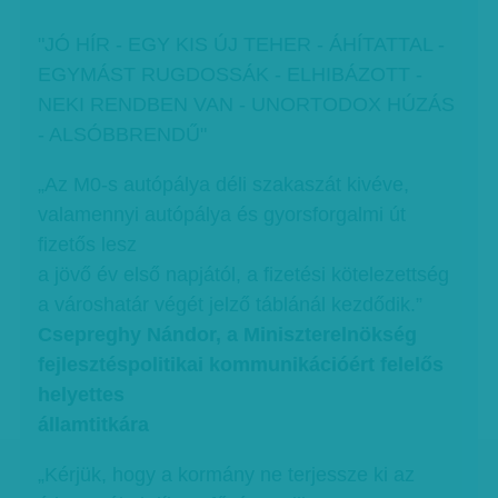
"JÓ HÍR - EGY KIS ÚJ TEHER - ÁHÍTATTAL -
EGYMÁST RUGDOSSÁK - ELHIBÁZOTT -
NEKI RENDBEN VAN - UNORTODOX HÚZÁS
- ALSÓBBRENDŰ"
„Az M0-s autópálya déli szakaszát kivéve,
valamennyi autópálya és gyorsforgalmi út
fizetős lesz
a jövő év első napjától, a fizetési kötelezettség
a városhatár végét jelző táblánál kezdődik.”
Csepreghy Nándor, a Miniszterelnökség
fejlesztéspolitikai kommunikációért felelős
helyettes
államtitkára
„Kérjük, hogy a kormány ne terjessze ki az