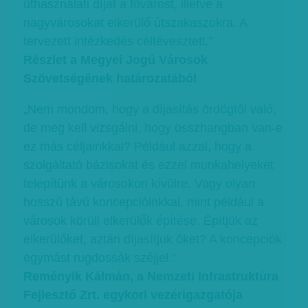
úthasználati díjat a fővárost, illetve a
nagyvárosokat elkerülő útszakaszokra. A
tervezett intézkedés céltévesztett.”
Részlet a Megyei Jogú Városok
Szövetségének határozatából
„Nem mondom, hogy a díjasítás ördögtől való,
de meg kell vizsgálni, hogy összhangban van-e
ez más céljainkkal? Például azzal, hogy a
szolgáltató bázisokat és ezzel munkahelyeket
telepítünk a városokon kívülre. Vagy olyan
hosszú távú koncepcióinkkal, mint például a
városok körüli elkerülők építése. Építjük az
elkerülőket, aztán díjasítjuk őket? A koncepciók
egymást rugdossák széjjel.”
Reményik Kálmán, a Nemzeti Infrastruktúra
Fejlesztő Zrt. egykori vezérigazgatója