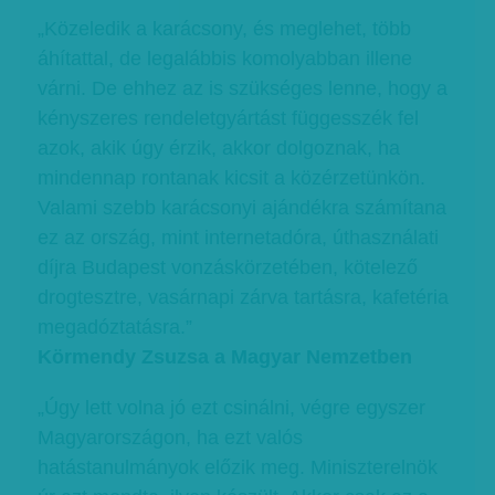
„Közeledik a karácsony, és meglehet, több
áhítattal, de legalábbis komolyabban illene
várni. De ehhez az is szükséges lenne, hogy a
kényszeres rendeletgyártást függesszék fel
azok, akik úgy érzik, akkor dolgoznak, ha
mindennap rontanak kicsit a közérzetünkön.
Valami szebb karácsonyi ajándékra számítana
ez az ország, mint internetadóra, úthasználati
díjra Budapest vonzáskörzetében, kötelező
drogtesztre, vasárnapi zárva tartásra, kafetéria
megadóztatásra.”
Körmendy Zsuzsa a Magyar Nemzetben
„Úgy lett volna jó ezt csinálni, végre egyszer
Magyarországon, ha ezt valós
hatástanulmányok előzik meg. Miniszterelnök