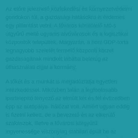
Az előre jelezhető közlekedési és környezetvédelmi
gondokon túl, a gazdasági hatásokra is érdemes
egy pillantást vetni. A főváros körülölelő M0-s
útgyűrű mellé ugyanis alvóvárosok és a logisztikai
központok települtek. Magyarán, a honi GDP-torta
legnagyobb szeletét termelő központi körzet
gazdaságának mindkét lábába belerúg az
úthasználati díjjal a kormány.
A tőkét és a munkát is megadóztatja egyetlen
intézkedéssel. Miközben talán a legfontosabb
ipartelepítő tényező az elmúlt két és fél évtizedben
épp az autópálya- hálózat volt. Amiért ugyan eddig
is fizetni kellett, de a bevezető és az elkerülő
szakaszok, illetve a fővárosi körgyűrű
ingyenessége viszonylag stabilan épült be az