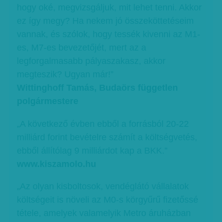
hogy oké, megvizsgáljuk, mit lehet tenni. Akkor
ez így megy? Ha nekem jó összeköttetéseim
vannak, és szólok, hogy tessék kivenni az M1-
es, M7-es bevezetőjét, mert az a
legforgalmasabb pályaszakasz, akkor
megteszik? Ugyan már!”
Wittinghoff Tamás, Budaörs független
polgármestere
„A következő évben ebből a forrásból 20-22
milliárd forint bevételre számít a költségvetés,
ebből állítólag 9 milliárdot kap a BKK.”
www.kiszamolo.hu
„Az olyan kisboltosok, vendéglátó vállalatok
költségeit is növeli az M0-s körgyűrű fizetőssé
tétele, amelyek valamelyik Metro áruházban