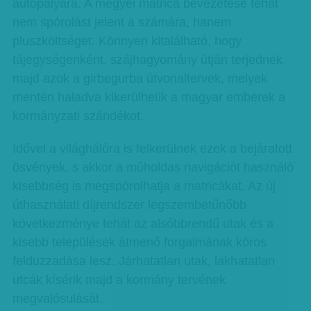
autópályára. A megyei matrica bevezetése tehát
nem spórolást jelent a számára, hanem
pluszköltséget. Könnyen kitalálható, hogy
tájegységenként, szájhagyomány útján terjednek
majd azok a girbegurba útvonaltervek, melyek
mentén haladva kikerülhetik a magyar emberek a
kormányzati szándékot.
Idővel a világhálóra is felkerülnek ezek a bejáratott
ösvények, s akkor a műholdas navigációt használó
kisebbség is megspórolhatja a matricákat. Az új
úthasználati díjrendszer legszembetűnőbb
következménye tehát az alsóbbrendű utak és a
kisebb települések átmenő forgalmának kóros
felduzzadása lesz. Járhatatlan utak, lakhatatlan
utcák kísérik majd a kormány tervének
megvalósulását.