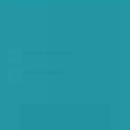
KÖVETKEZŐ:
FŐÚR! FIZETÜNK!?…
ELŐZŐ:
AZ ELKERÜLŐ UTAK…
társadalmi célú hirdetés