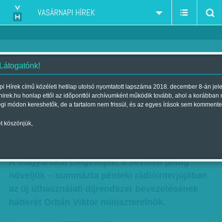
VASÁRNAPI HÍREK
 Látogatónk!
Útdíj-teher: a Szomszédok
i Hírek című közéleti hetilap utolsó nyomtatott lapszáma 2018. december 8-án jel
hirek.hu honlap ettől az időponttól archívumként működik tovább, ahol a korábban
rájöttek, alighanem elterelésről
égi módon kereshetők, de a tartalom nem frissül, és az egyes írások sem kommente
van szó!
t köszönjük,
Szerző:
Faragó József
| Megjelent a 2014. december 14.-i lapszámban
A magyarokat megvédjük, a bevételt pedig
növeljük – summázta pénteki rádióinterjújában
az új úthasználati díjrendszer bevezetésének
hátterét Orbán Viktor miniszterelnök.