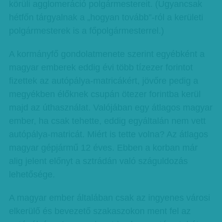
körüli agglomeráció polgármestereit. (Ugyancsak
hétfőn tárgyalnak a „hogyan tovább”-ról a kerületi
polgármesterek is a főpolgármesterrel.)
A kormányfő gondolatmenete szerint egyébként a
magyar emberek eddig évi több tízezer forintot
fizettek az autópálya-matricákért, jövőre pedig a
megyékben élőknek csupán ötezer forintba kerül
majd az úthasználat. Valójában egy átlagos magyar
ember, ha csak tehette, eddig egyáltalán nem vett
autópálya-matricát. Miért is tette volna? Az átlagos
magyar gépjármű 12 éves. Ebben a korban már
alig jelent előnyt a sztrádán való száguldozás
lehetősége.
A magyar ember általában csak az ingyenes városi
elkerülő és bevezető szakaszokon ment fel az