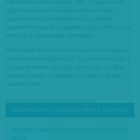
ingatlanpiaci kalkulációkba. Nos, a nagyvárosok
agglomerációjából munkába járók számára
egyértelműen jövedelemelvonás, a magyar
munkaerőre települt cégeknek pedig profitelvonást
jelent az új úthasználati díjrendszer.
Különösebb értelmet ne keressünk a kormányzat
bevételnövelési célján kívül. Épp annyira lesz ez a
magyar emberek hasznára, amennyire a boltok,
üzletek számára az alvilág által kikényszerített
„védelmi pénz”.
Címkék:
adó
,
közlekedés
,
Fókusz
,
útdíj-dugódíj
Már előfizethet a Vasárnapi Hírekre, kattintson!
Idézetek a sajtóban és az internetem kirobbant
vitából