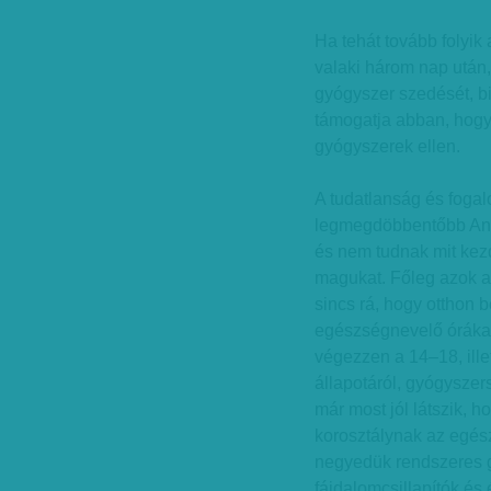
Ha tehát tovább folyik 
valaki három nap után
gyógyszer szedését, b
támogatja abban, hogy
gyógyszerek ellen.
A tudatlanság és fogal
legmegdöbbentőbb Ann
és nem tudnak mit kezd
magukat. Főleg azok a 
sincs rá, hogy otthon 
egészségnevelő órákat 
végezzen a 14–18, ille
állapotáról, gyógyszer
már most jól látszik, 
korosztálynak az egés
negyedük rendszeres g
fájdalomcsillapítók és é