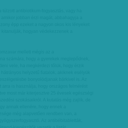
a túlzott antibiotikum-fogyasztás, vagy ha
, amikor jobban érzi magát, abbahagyja a
izony épp ezeket a nagyon okos kis lényeket
 kitanulják, hogyan védekezzenek a
omzavar mellett mégis az a
a számára, hogy a gyerekek meglepődnek,
eni vele, ha megkérdezi tőlük, hogy érzik
hátrányos helyzetű fiatalok, akiknek esélyük
beszélgetésbe bonyolódjanak bárkivel is. Az
arra is használja, hogy országos felmérést
tve most már kiterjesztve 25 évesek egészségi
szedési szokásaikról. A kutatás még zajlik, de
hogy annak ellenére, hogy ennek a
zsége még alapvetően rendben van, a
yógyszerfogyasztó. Az antibébitabletták,
trend-kiegészítők vezetik a listát.