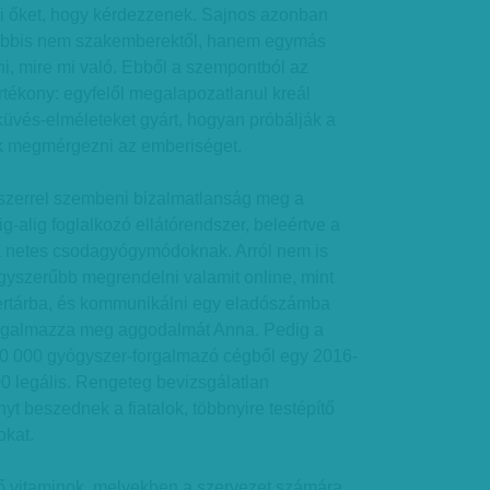
i őket, hogy kérdezzenek. Sajnos azonban
ábbis nem szakemberektől, hanem egymás
ni, mire mi való. Ebből a szempontból az
ártékony: egyfelől megalapozatlanul kreál
küvés-elméleteket gyárt, hogyan próbálják a
k megmérgezni az emberiséget.
szerrel szembeni bizalmatlanság meg a
ig-alig foglalkozó ellátórendszer, beleértve a
a a netes csodagyógymódoknak. Arról nem is
gyszerűbb megrendelni valamit online, mint
rtárba, és kommunikálni egy eladószámba
fogalmazza meg aggodalmát Anna. Pedig a
 30 000 gyógyszer-forgalmazó cégből egy 2016-
00 legális. Rengeteg bevizsgálatlan
t beszednek a fiatalok, többnyire testépítő
okat.
tő vitaminok, melyekben a szervezet számára