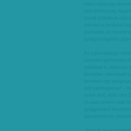
volna valahogy rávenn
nem kérdeznek, legal
között próbálnak rájön
internet is rendkívül k
tévhiteket, és összees
gyógyszergyártó cége
Az egészségügyi rend
szociális igényekkel al
patikákat is, táptalaj
beszélve, mennyivel e
bemenni egy gyógysze
vett vadidegennel” – 
neten lévő, több mint
os adat szerint csak 3
gyógyhatású készítmény
tápszereket és vitamin
„Vannak olyan testépí