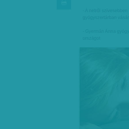
- A netről szívesebben
gyógyszertárban vásár
- Gyermán Anna gyógys
országot