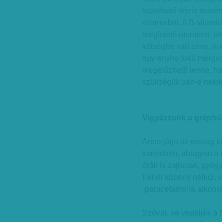
kezelhető dózis maxim
vitaminból. A B-vitami
megfelelő ütemben, akko
kétségbe van esve, hog
egy enyhe fokú mérgez
megelőzhető lenne, ha
szükségük van-e nekik
Vigyázzunk a grépfrút
Anna járja az ország k
keretében, ahogyan a d
órák is zajlanak, gyógy
Fehér köpeny nélkül, 
„paracetamolra alkoho
Szóval, ne vedeljék a 