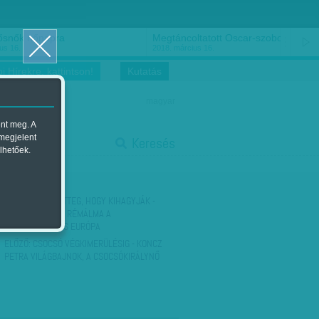
ősnők nőnapra
Megtáncoltatott Oscar-szobor
us 16.
2018. március 16.
i Hírekre, kattintson!
Kutatás
magyar
ent meg. A
start
 megjelent
Keresés
lhetőek.
stop
KÖVETKEZŐ:
RETTEG, HOGY KIHAGYJÁK -
MAGYARORSZÁG RÉMÁLMA A
KÉTSEBESSÉGES EURÓPA
ELŐZŐ:
CSOCSÓ VÉGKIMERÜLÉSIG - KONCZ
PETRA VILÁGBAJNOK, A CSOCSÓKIRÁLYNŐ