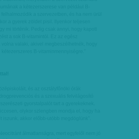
umának a kétezerszerese van például B-
n felhalmozódik a szervezetben, és ha nem ürül
r a gyerek zöldet pisil. Ilyenkor teljesen
y mi történik. Pedig csak annyi, hogy kapott
ést a sok B-vitamintól. Ez az egész
 volna valaki, akivel megbeszélhetnék, hogy
 kétezerszeres B-vitaminmennyiségre.”
tal!
özépiskoláit, és az osztályfőnöki órák
rogprevenciós és a szexuális felvilágosító
szerészeti gyorstalpalót tart a gyerekeknek.
viccesen, olykor szlengben mondja el, hogy ha
lt iszunk, akkor előbb-utóbb megdöglünk”.
Neocitránt álmatlanságra, mert egyfelől nem jó