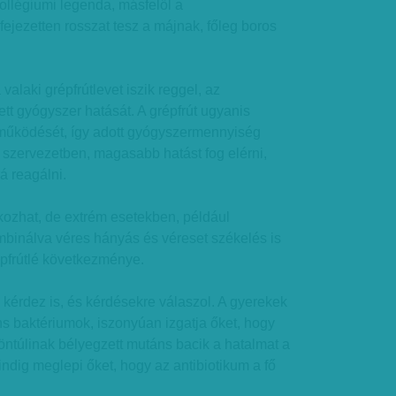
kollégiumi legenda, másfelől a
fejezetten rosszat tesz a májnak, főleg boros
 valaki grépfrútlevet iszik reggel, az
ett gyógyszer hatását. A grépfrút ugyanis
működését, így adott gyógyszermennyiség
 szervezetben, magasabb hatást fog elérni,
á reagálni.
okozhat, de extrém esetekben, például
mbinálva véres hányás és véreset székelés is
épfrútlé következménye.
kérdez is, és kérdésekre válaszol. A gyerekek
s baktériumok, iszonyúan izgatja őket, hogy
döntúlinak bélyegzett mutáns bacik a hatalmat a
dig meglepi őket, hogy az antibiotikum a fő