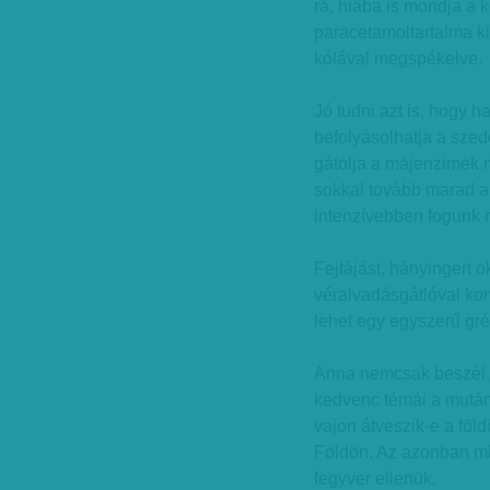
rá, hiába is mondja a 
paracetamoltartalma ki
kólával megspékelve.
Jó tudni azt is, hogy ha
befolyásolhatja a szed
gátolja a májenzimek 
sokkal tovább marad a
intenzívebben fogunk r
Fejfájást, hányingert 
véralvadásgátlóval ko
lehet egy egyszerű gr
Anna nemcsak beszél, 
kedvenc témái a mután
vajon átveszik-e a föl
Földön. Az azonban min
fegyver ellenük.