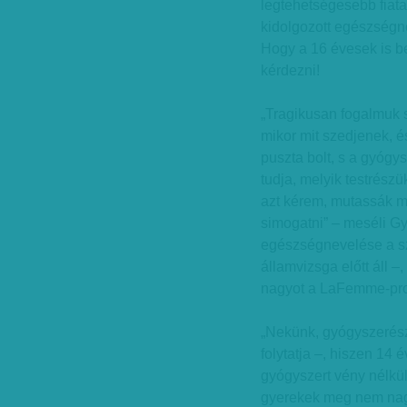
legtehetségesebb fiat
kidolgozott egészségn
Hogy a 16 évesek is b
kérdezni!
„Tragikusan fogalmuk 
mikor mit szedjenek, 
puszta bolt, s a gyóg
tudja, melyik testrészü
azt kérem, mutassák m
simogatni” – meséli Gy
egészségnevelése a sz
államvizsga előtt áll 
nagyot a LaFemme-prog
„Nekünk, gyógyszerés
folytatja –, hiszen 14 
gyógyszert vény nélkül
gyerekek meg nem nagy