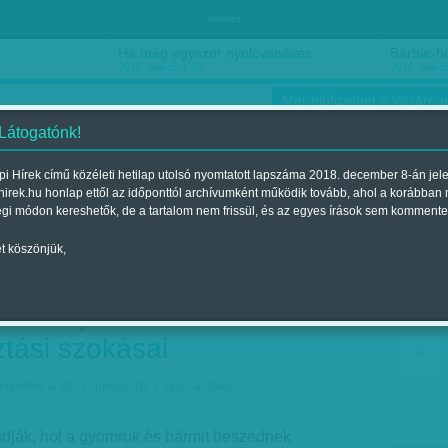
hirdetés
Ha még egyszer nyolcvanéves…
Barbie-h
2018. március 16.
2018. márci
Már előfizethet a Vasárnap
 Látogatónk!
i Hírek című közéleti hetilap utolsó nyomtatott lapszáma 2018. december 8-án jel
hirek.hu honlap ettől az időponttól archívumként működik tovább, ahol a korábban
ókusz
Szerintem
Ízlés
Sport
égi módon kereshetők, de a tartalom nem frissül, és az egyes írások sem kommente
t köszönjük,
abálják a gyógyszereket –
veszélyes
ztási szokásai
egjelent a 2017. június 10.-i lapszámban
udják, hol a gyomruk és bármit beszednek