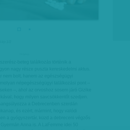
Kép 1/2
hirdetes
szerész-beteg találkozás történik a
gyon nagy része puszta kereskedelmi aktus.
r nem bolt, hanem az egészségügyi
 amolyan népegészségügyi találkozási pont –
éseken –, ahol az orvoshoz sosem járó Gizike
ikával, hogy milyen savcsökkentőt szedjen.
 hangsúlyozza a Debrecenben szerdán
kanap, és ezért, mármint, hogy valódi
sen a gyógyszertár, küzd a debreceni végzős
, Gyermán Anna is. A LaFemme idei 50