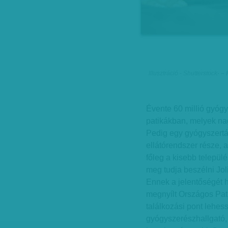
Illusztráció - Shutterstock
-
– 
Évente 60 millió gyógy
patikákban, melyek na
Pedig egy gyógyszertá
ellátórendszer része,
főleg a kisebb települ
meg tudja beszélni Jol
Ennek a jelentőségét
megnyílt Országos Pati
találkozási pont lehes
gyógyszerészhallgató