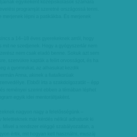
aljainak egyikeként középiskolások számára
evelési programját szeretné országossá tenni.
e merjenek lépni a patikákba. És merjenek
sincs a 14–18 éves gyerekeknek arról, hogy
és mit ne szedjenek. Hogy a gyógyszertár nem
yszerész nem csak eladó benne. Sokuk azt sem
kre, szervükre kapták a felírt orvosságot, és ha
eg a gyomrukat, az alhasukat kezdik
ermán Anna, akinek a fiatalkorúak
envedélye. Ebből írta a szakdolgozatát – épp
–, és reményei szerint ebben a témában léphet
ram egyik idei mentoráltjaként.
zeknek nagyon nagy a felelősségünk –
év felettieknek már kérdés nélkül adhatunk ki
. Mivel a rendszer eléggé szabályozatlan, a
on értik, mit hogyan kell használni, muszáj