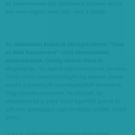
és bejelentsenek egy széleskörű, hatásos akciót,
ami nem nagyon lehet más, mint a sztrájk.
Az oktatásban kialakult válságot elemzi "Csak
az ökör konzekvens" című elemzésében
munkatársunk, Ónody-Molnár Dóra is.
Megállapítja: "az ágazat teljesítményének javulása
Orbán Viktor csökönyösségén fog elbukni. Sokak
szerint a kormányfő személyiségéből következik,
hogy képtelen beismerni, ha hibázott. Az
oktatásban ez a „hiba” közel egymillió gyerek és
120 ezer pedagógus napi munkáját, jövőjét, sorsát
érinti."
...
"A KLIK működésképtelensége miatt régóta