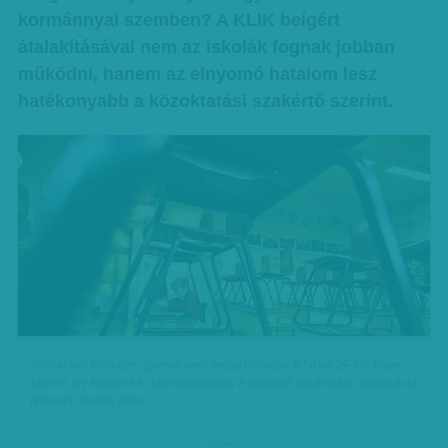
kormánnyal szemben? A KLIK beígért
átalakításával nem az iskolák fognak jobban
működni, hanem az elnyomó hatalom lesz
hatékonyabb a közoktatási szakértő szerint.
Várhatóan több ezer gyerek nem megy iskolába február 29-én, hogy
szüleik így fejezzék ki szolidaritásukat a tiltakozó tanárokkal. Illusztráció:
Németh András Péter
hirdetes