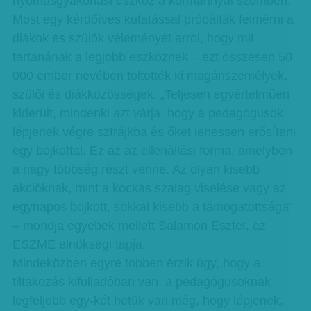
nyomásgyakorlási eszköz a kormánnyal szemben.
Most egy kérdőíves kutatással próbálták felmérni a
diákok és szülők véleményét arról, hogy mit
tartanának a legjobb eszköznek – ezt összesen 50
000 ember nevében töltötték ki magánszemélyek,
szülői és diákközösségek. „Teljesen egyértelműen
kiderült, mindenki azt várja, hogy a pedagógusok
lépjenek végre sztrájkba és őket lehessen erősíteni
egy bojkottal. Ez az az ellenállási forma, amelyben
a nagy többség részt venne. Az olyan kisebb
akcióknak, mint a kockás szalag viselése vagy az
egynapos bojkott, sokkal kisebb a támogatottsága”
– mondja egyebek mellett Salamon Eszter, az
ESZME elnökségi tagja.
Mindeközben egyre többen érzik úgy, hogy a
tiltakozás kifulladóban van, a pedagógusoknak
legfeljebb egy-két hetük van még, hogy lépjenek,