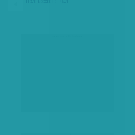
ELŐZŐ:
MOCSKOS KÓRHÁZI…
társadalmi célú hirdetés