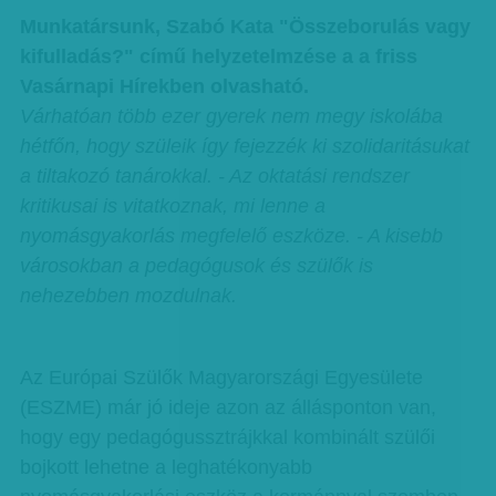
Munkatársunk, Szabó Kata "Összeborulás vagy
kifulladás?" című helyzetelmzése a a friss
Vasárnapi Hírekben olvasható.
Várhatóan több ezer gyerek nem megy iskolába
hétfőn, hogy szüleik így fejezzék ki szolidaritásukat
a tiltakozó tanárokkal. - Az oktatási rendszer
kritikusai is vitatkoznak, mi lenne a
nyomásgyakorlás megfelelő eszköze. - A kisebb
városokban a pedagógusok és szülők is
nehezebben mozdulnak.
Az Európai Szülők Magyarországi Egyesülete
(ESZME) már jó ideje azon az állásponton van,
hogy egy pedagógussztrájkkal kombinált szülői
bojkott lehetne a leghatékonyabb