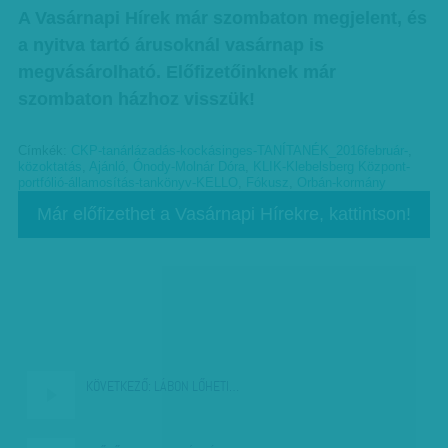
A Vasárnapi Hírek már szombaton megjelent, és
a nyitva tartó árusoknál vasárnap is
megvásárolható. Előfizetőinknek már
szombaton házhoz visszük!
Címkék:
CKP-tanárlázadás-kockásinges-TANÍTANÉK_2016február-
,
közoktatás
,
Ajánló
,
Ónody-Molnár Dóra
,
KLIK-Klebelsberg Központ-
portfólió-államosítás-tankönyv-KELLO
,
Fókusz
,
Orbán-kormány
Már előfizethet a Vasárnapi Hírekre, kattintson!
KÖVETKEZŐ:
LÁBON LŐHETI…