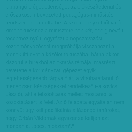
lappangó elégedetlenséget az előkészítetlenül és
erőszakosan bevezetett pedagógus-minősítési
rendszer lobbantotta be. A szorult helyzetből való
kimeneküléshez a miniszterelnök két, eddig bevált
recepthez nyúlt: egyrészt a népszavazási
kezdeményezéssel megpróbálja visszahozni a
menekültügyet a közélet fókuszába, hátha akkor
kiszorul a hírekből az oktatás témája, másrészt
bevetette a kormányzati gépezet egyik
legtehetségesebb tárgyalóját, a vitathatatlanul jó
menedzseri készségekkel rendelkező Palkovics
Lászlót, aki a felsőoktatás mellett mostantól a
közoktatásért is felel. Az ő feladata egyáltalán nem
könnyű: úgy kell pacifikálnia a lázongó tanárokat,
hogy Orbán Viktornak egyszer se kelljen azt
mondania, „bocs, hibáztam”."