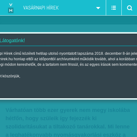
VASÁRNAPI HÍREK
 Látogatónk!
Elemzések a hétfői iskolai
i Hírek című közéleti hetilap utolsó nyomtatott lapszáma 2018. december 8-án jel
hirek.hu honlap ettől az időponttól archívumként működik tovább, ahol a korábban
bojkottra készülve - Orbán nem
égi módon kereshetők, de a tartalom nem frissül, és az egyes írások sem kommente
ismeri azt a mondatot: 'Bocs,
t köszönjük,
hibáztam'
Szerző:
VH ajánló
| Megjelent a 2016. február 27.-i lapszámban
Várhatóan több ezer gyerek nem megy iskolába
hétfőn, hogy szüleik így fejezzék ki
szolidaritásukat a tiltakozó tanárokkal. Mi lenne
a leghatékonyabb nyomásgyakorlási eszköz a