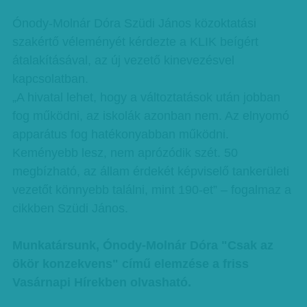
Ónody-Molnár Dóra Szüdi János közoktatási
szakértő véleményét kérdezte a KLIK beígért
átalakításával, az új vezető kinevezésvel
kapcsolatban.
„A hivatal lehet, hogy a változtatások után jobban
fog működni, az iskolák azonban nem. Az elnyomó
apparátus fog hatékonyabban működni.
Keményebb lesz, nem aprózódik szét. 50
megbízható, az állam érdekét képviselő tankerületi
vezetőt könnyebb találni, mint 190-et” – fogalmaz a
cikkben Szüdi János.
Munkatársunk, Ónody-Molnár Dóra "Csak az
ökör konzekvens" című elemzése a friss
Vasárnapi Hírekben olvasható.