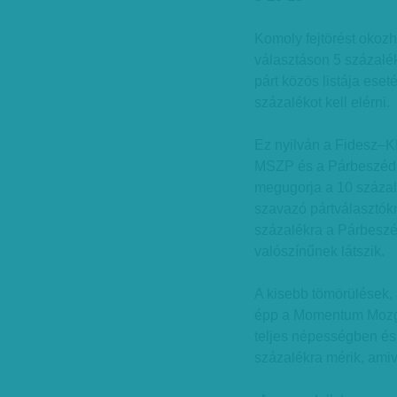
Komoly fejtörést okoz
választáson 5 százalék
párt közös listája ese
százalékot kell elérni.
Ez nyilván a Fidesz–
MSZP és a Párbeszéd i
megugorja a 10 százal
szavazó pártválasztók
százalékra a Párbeszé
valószínűnek látszik.
A kisebb tömörülések, 
épp a Momentum Mozgal
teljes népességben és 
százalékra mérik, amiv