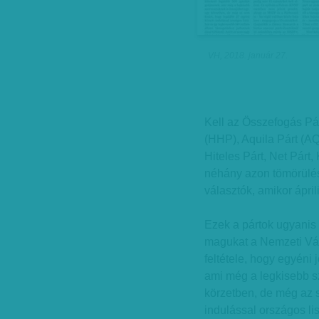
VH, 2018. január 27.
Kell az Összefogás Pá
(HHP), Aquila Párt (AQ
Hiteles Párt, Net Párt
néhány azon tömörülés
választók, amikor ápri
Ezek a pártok ugyanis 
magukat a Nemzeti Vál
feltétele, hogy egyéni 
ami még a legkisebb s
körzetben, de még az s
indulással országos li