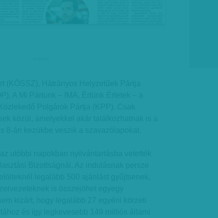
hirdetes
rt (KÖSSZ), Hátrányos Helyzetűek Pártja
P), A Mi Pártunk – IMA, Értünk Értetek – a
, Közlekedő Polgárok Pártja (KPP). Csak
ek közül, amelyekkel akár találkozhatnak is a
lis 8-án kezükbe veszik a szavazólapokat.
az utóbbi napokban nyilvántartásba vetették
asztási Bizottságnál. Az indulásnak persze
jelölteknél legalább 500 ajánlást gyűjtsenek,
zervezeteknek is összejöhet egyegy
em kizárt, hogy legalább 27 egyéni körzeti
stához és így legkevesebb 149 milliós állami