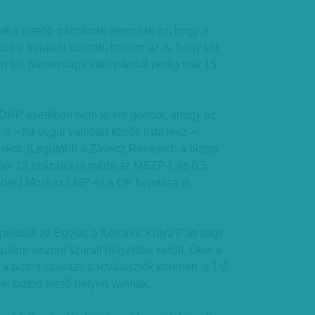
hat a kisebb pártoknak nemcsak az, hogy a
os a bejutási küszöb, hanem az is, hogy két
tén 10, három vagy több pártnál pedig már 15
KDNP esetében nem jelent gondot, ahogy az
s – ha végül valóban közös lista lesz –
ékot. (Legutóbb a Závecz Research a biztos
nál 13 százalékra mérte az MSZP-t, és 0,5
det.) Most az LMP és a DK bejutása is
például az Együtt, a Kétfarkú Kutya Párt vagy
om viszont szorult helyzetbe került. Őket a
a biztos szavazó pártválasztók körében is 1-2
el biztos kieső helyen vannak.