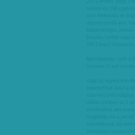
„Az a modell, hogy a m
listával és 106 egyéni 
nem életképes, és telj
ugyanis példa arra, ho
tudjon levágni, amivel
bejutási szintre vagy e
ZRI Závecz Research ü
Mint kifejtette, ezek 
ahonnan ki kell mozdu
Vagy az egyéni koordin
képviselőjük bejut a p
valamely párt listájára,
utóbbi esetben az 5 s
emelkedhet, ami komol
megoldás, ha a „kicsik”
választásnak, és nem i
lehetséges szavazótáb