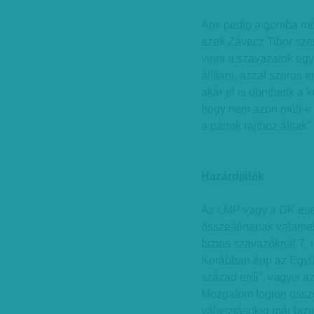
Ami pedig a gomba módr
ezek Závecz Tibor szer
vinni a szavazatok egy
állítani, azzal szoros
akár el is dönthetik a
hogy nem azon múlt-e 
a pártok rajthoz álltak
Hazárdjáték
Az LMP vagy a DK eset
összeállnának valamely
biztos szavazóknál 7, i
Korábban épp az Együt
század erői”, vagyis 
Mozgalom fogjon össze
választásokig már bizt