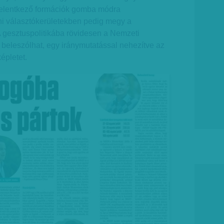
 jelentkező formációk gomba módra
i választókerületekben pedig megy a
A gesztuspolitikába rövidesen a Nemzeti
s beleszólhat, egy iránymutatással nehezítve az
épletet.