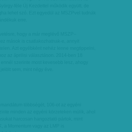
örgy-féle Új Kezdettel működik együtt, de
ligha lehet szó. Ezt egyedül az MSZPvel tudnák
ándékuk erre.
elvetésre, hogy a már meglévő MSZP–
z mások is csatlakozhatnak-e, annyit
telen. Azt egyébként nehéz lenne megtippelni,
thoz az áprilisi választáson. 2014-ben 18
de ennél szerinte most kevesebb lesz, ahogy
jelölt sem, mint négy éve.
ó mandátum többségét, 106-ot az egyéni
szinte minden az egyéni körzeteken múlik, ahol
ásukat harcosan hangoztató pártok, mint
DK, a Momentum vagy az LMP is