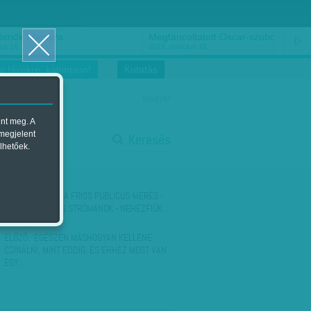
ősnők nőnapra
Megtáncoltatott Oscar-szobor
us 16.
2018. március 16.
i Hírekre, kattintson!
Kutatás
magyar
ent meg. A
start
 megjelent
Keresés
lhetőek.
stop
KÖVETKEZŐ:
ITT A FRISS PUBLICUS-MÉRÉS -
ELTARTOTTAK ÉS STRÓMANOK - NEHÉZFIÚK…
ELŐZŐ:
'EGÉSZEN MÁSHOGYAN KELLENE
CSINÁLNI, MINT EDDIG, ÉS EHHEZ MOST VAN
EGY…