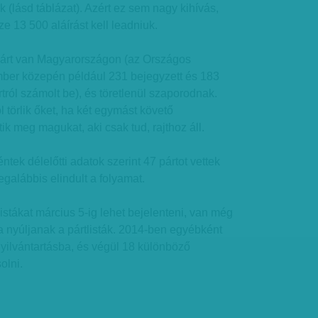
 (lásd táblázat). Azért ez sem nagy kihívás,
 13 500 aláírást kell leadniuk.
párt van Magyarországon (az Országos
mber közepén például 231 bejegyzett és 183
rtról számolt be), és töretlenül szaporodnak.
l törlik őket, ha két egymást követő
k meg magukat, aki csak tud, rajthoz áll.
ntek délelőtti adatok szerint 47 pártot vettek
egalábbis elindult a folyamat.
 listákat március 5-ig lehet bejelenteni, van még
a nyúljanak a pártlisták. 2014-ben egyébként
nyilvántartásba, és végül 18 különböző
olni.