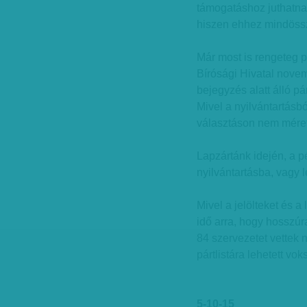
támogatáshoz juthatnak
hiszen ehhez mindössze
Már most is rengeteg 
Bírósági Hivatal nove
bejegyzés alatt álló pá
Mivel a nyilvántartásbó
választáson nem méreti
Lapzártánk idején, a pé
nyilvántartásba, vagy l
Mivel a jelölteket és a
idő arra, hogy hosszúr
84 szervezetet vettek 
pártlistára lehetett voks
5-10-15