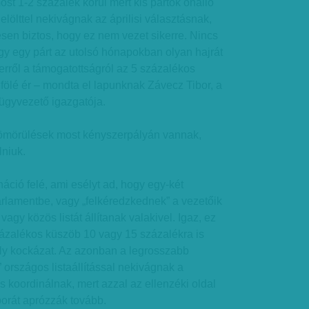
ost 1-2 százalék körül mért kis pártok önálló
jelölttel nekivágnak az áprilisi választásnak,
esen biztos, hogy ez nem vezet sikerre. Nincs
gy egy párt az utolsó hónapokban olyan hajrát
 erről a támogatottságról az 5 százalékos
 fölé ér – mondta el lapunknak Závecz Tibor, a
gyvezető igazgatója.
a tömörülések most kényszerpályán vannak,
lniuk.
áció felé, ami esélyt ad, hogy egy-két
arlamentbe, vagy „felkéredzkednek” a vezetőik
 vagy közös listát állítanak valakivel. Igaz, ez
zázalékos küszöb 10 vagy 15 százalékra is
y kockázat. Az azonban a legrosszabb
 országos listaállítással nekivágnak a
s koordinálnak, mert azzal az ellenzéki oldal
orát aprózzák tovább.