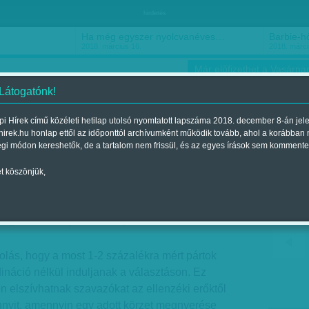
hirdetés
Ha még egyszer nyolcvanéves…
Barbie-h
2018. március 16.
2018. márci
Már előfizethet a Vasárnap
 Látogatónk!
i Hírek című közéleti hetilap utolsó nyomtatott lapszáma 2018. december 8-án jel
hirek.hu honlap ettől az időponttól archívumként működik tovább, ahol a korábban
ókusz
Szerintem
Ízlés
Sport
égi módon kereshetők, de a tartalom nem frissül, és az egyes írások sem kommente
t köszönjük,
 került kis pártok
Megjelent a 2018. január 27.-i lapszámban
lás, hogy a most 1-2 százalékra mért pártok
dináció nélkül induljanak a választáson. Ez
n elszívhatnak szavazókat az ellenzéki erőktől
nnyit, amennyin egy adott körzet megnyerése