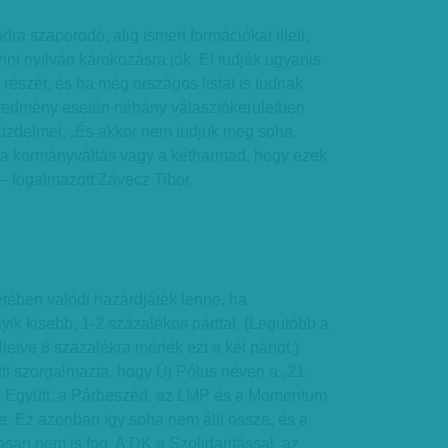
a szaporodó, alig ismert formációkat illeti,
int nyilván károkozásra jók. El tudják ugyanis
 részét, és ha még országos listát is tudnak
 eredmény esetén néhány választókerületben
 küzdelmet. „És akkor nem tudjuk meg soha,
a kormányváltás vagy a kétharmad, hogy ezek
” – fogalmazott Závecz Tibor.
ében valódi hazárdjáték lenne, ha
ik kisebb, 1-2 százalékos párttal. (Legutóbb a
lletve 8 százalékra mérték ezt a két pártot.)
t szorgalmazta, hogy Új Pólus néven a „21.
az Együtt, a Párbeszéd, az LMP és a Momentum
. Ez azonban így soha nem állt össze, és a
osan nem is fog. A DK a Szolidaritással, az