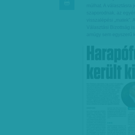
múlhat. A választásra
szaporodnak, az egyén
visszalépési „matek”. 
Választási Bizottság i
amúgy sem egyszerű k