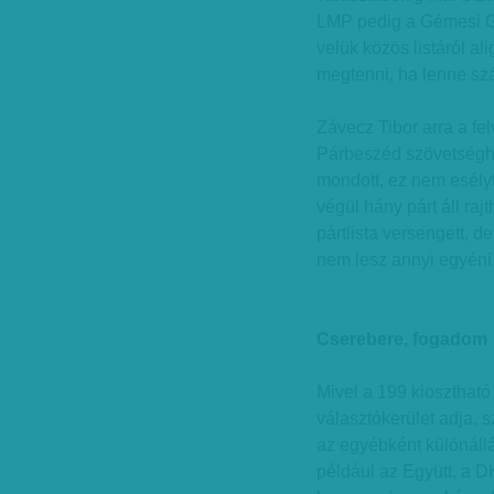
LMP pedig a Gémesi Gy
velük közös listáról a
megtenni, ha lenne sz
Závecz Tibor arra a f
Párbeszéd szövetséghe
mondott, ez nem esély
végül hány párt áll raj
pártlista versengett, 
nem lesz annyi egyéni 
Cserebere, fogadom
Mivel a 199 kioszthat
választókerület adja, 
az egyébként különáll
például az Együtt, a 