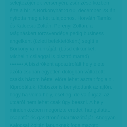
selejtezőjének versenyén, zsűrizése közben
érte a hír. A Borkonyhát 2010. december 23-án
nyitotta meg a két tulajdonos, Horváth Tamás
és Kalocsai Zoltán; Perényi Zoltán, a
Mágnáskert törzsvendége pedig business
angelként (üzleti befektetőként) segíti a
Borkonyha munkáját. (Lásd cikkünket:
Michelin-csilaggal is bisztró marad
)
•••••••• A bisztróként aposztrofált hely élete
azóta csupán egyetlen dologban változott:
csakis három héttel előre lehet asztalt foglalni.
Kipróbáltuk, többször is benyitottunk az ajtón,
hogy ha volna hely, esetleg, de való igaz: az
utcáról nem lehet csak úgy beesni. A hely
mindenközben megőrizte eredeti hangulatát,
csapatát és gasztronómiai filozófiáját. Ahogyan
Kalocsai Zoltán lapunknak fogalmazott: