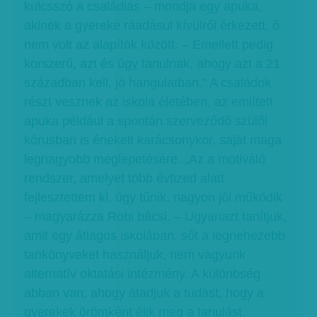
kulcsszó a családias – mondja egy apuka,
akinek a gyereke ráadásul kívülről érkezett, ő
nem volt az alapítók között. – Emellett pedig
korszerű, azt és úgy tanulnak, ahogy azt a 21.
században kell, jó hangulatban.” A családok
részt vesznek az iskola életében, az említett
apuka például a spontán szerveződő szülői
kórusban is énekelt karácsonykor, saját maga
legnagyobb meglepetésére. „Az a motiváló
rendszer, amelyet több évtized alatt
fejlesztettem ki, úgy tűnik, nagyon jól működik
– magyarázza Robi bácsi. – Ugyanazt tanítjuk,
amit egy átlagos iskolában, sőt a legnehezebb
tankönyveket használjuk, nem vagyunk
alternatív oktatási intézmény. A különbség
abban van, ahogy átadjuk a tudást, hogy a
gyerekek örömként élik meg a tanulást.