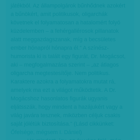
játékból. Az állampolgárok bűnhődnek azokért
a bűnökért, amit politikusok, oligarchák
követnek el folyamatosan a hatalomért folyó
küzdelemben – a fehérgallérosok pillanatok
alatt meggazdagszanak, míg a becsületes
ember hónapról hónapra él.” A színész-
humorista ki is talált egy figurát, Dr. Mogácsot,
aki – megfogalmazása szerint – „az átlagos
oligarcha megtestesítője. Nem politikus.
Karaktere azokra a folyamatokra mutat rá,
amelyek ma ezt a világot működtetik. A Dr.
Mogácshoz hasonlatos figurák ugyanis
eljátsszák, hogy mindent a hazájukért vagy a
világ javára tesznek, miközben céljuk csakis
saját jólétük biztosítása.” (Lásd cikkünket:
Őfelsége, mégsem I. Dániel
)