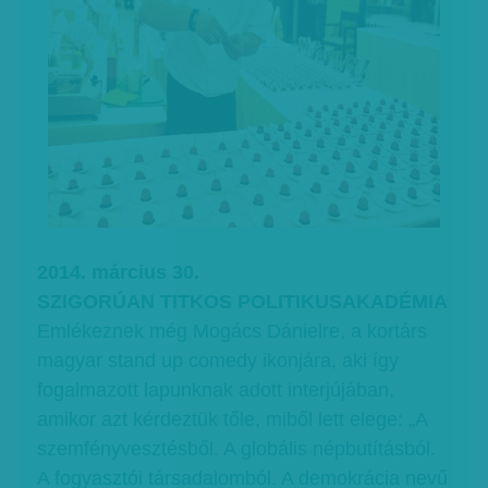
2014. március 30.
SZIGORÚAN TITKOS POLITIKUSAKADÉMIA
Emlékeznek még Mogács Dánielre, a kortárs
magyar stand up comedy ikonjára, aki így
fogalmazott lapunknak adott interjújában,
amikor azt kérdeztük tőle, miből lett elege: „A
szemfényvesztésből. A globális népbutításból.
A fogyasztói társadalomból. A demokrácia nevű