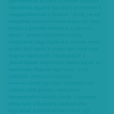
gyermeküknek az élénk színekben pompázó
hátizsákból, egyúttal egy állami gondozottat is
megajándékoznak a táskával – amely sok kis
rekeszével számos hasznos dolgot rejt. Ilyen
például a gyerekek kedvence, a kapucnis
takaró – aminek rendszerint annyira
megörülnek, hogy rögtön el is akarnak menni
aludni. Bori szerint a projekt nem titkolt célja,
hogy az úgynevezett Cókamókákon a
„testvértáskák” tulajdonosai találkozzanak, és
kapcsolatba lépjenek egymással. (
Lásd
cikkünket: Varázslat a táskából
)
•••••••• Az elmúlt egy évben körülbelül száz
Cókmók talált gazdára, ebből ötven
befogadóotthon lakóihoz került. A gyerekek
eddig nyolc Cókamókán találkozhattak
egymással. A csapat közben bővült, egy