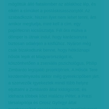
mögöttük álló fiatalember az ablakhoz lép, és
elkéri a címüket a postáskisasszonytól. Az
szabadkozik, hiszen ilyet nem lehet tenni, ám
amikor megtudja, mire kell a cím, egy
papírfecnin kicsúsztatja. Fél óra múlva a
dömper is útnak indul, hogy karácsonyra
biztosan odaérjen a kisfiúhoz. Nyáron még
csak bizakodtunk benne, hogy hétköznapi
hősök lepik el Magyarországot is,
köszönhetően a zseniális pszichológus, Philip
Zimbardo legújabb projektjének. A Hősök Tere
kezdeményezés akkor még gyerekcipőben járt,
a szervezők igyekeztek minél több helyre
eljuttatni a Zimbardo által kidolgozott, és
idehaza többek közt Halácsy Péter, a Prezi
társalapítója és Orosz Györgyi által