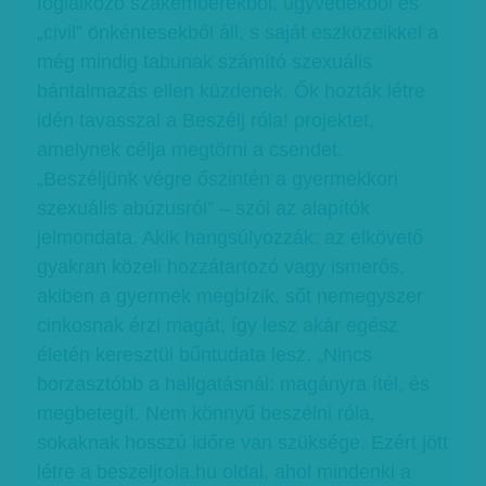
foglalkozó szakemberekből, ügyvédekből és
„civil” önkéntesekből áll, s saját eszközeikkel a
még mindig tabunak számító szexuális
bántalmazás ellen küzdenek. Ők hozták létre
idén tavasszal a Beszélj róla! projektet,
amelynek célja megtörni a csendet.
„Beszéljünk végre őszintén a gyermekkori
szexuális abúzusról” – szól az alapítók
jelmondata. Akik hangsúlyozzák: az elkövető
gyakran közeli hozzátartozó vagy ismerős,
akiben a gyermek megbízik, sőt nemegyszer
cinkosnak érzi magát, így lesz akár egész
életén keresztül bűntudata lesz. „Nincs
borzasztóbb a hallgatásnál: magányra ítél, és
megbetegít. Nem könnyű beszélni róla,
sokaknak hosszú időre van szüksége. Ezért jött
létre a beszeljrola.hu oldal, ahol mindenki a