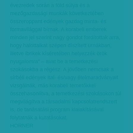
évezredek során a föld súlya és a
mezőgazdasági munkák következtében
összeroppant edények gazdag minta- és
formavilággal bírnak. A korabeli emberek
minden jel szerint nagy gondot fordítottak arra,
hogy halottaikat szépen díszített urnákban,
illetve ibrikek kíséretében helyezzék örök
nyugalomra” – avat be a temetkezési
szokásokba a régész. A jövőben nemcsak a
sírbéli edények ital- és/vagy ételmaradványait
vizsgálnák, más korabeli temetőkkel
összehasonlítva, a temetkezési szokásokon túl
megvilágítva a társadalmi kapcsolatrendszert
is, de tanásatási program kialakításával
folytatnák a kutatásokat.
HORNER