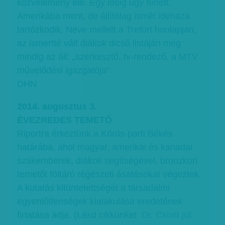
közvélemény elé. Egy ideig úgy hírlett,
Amerikába ment, de állítólag ismét idehaza
tartózkodik. Neve mellett a Trefort honlapján,
az ismertté vált diákok dicső listáján még
mindig az áll: „szerkesztő, tv-rendező, a MTV
művelődési igazgatója”.
DHN
2014. augusztus 3.
ÉVEZREDES TEMETŐ
Riportra érkeztünk a Körös-parti Békés
határába, ahol magyar, amerikai és kanadai
szakemberek, diákok segítségével, bronzkori
temetőt föltáró régészeti ásatásokat végeztek.
A kutatás kitüntetettségét a társadalmi
egyenlőtlenségek kialakulása eredetének
firtatása adja. (Lásd cikkünket:
Dr. Csont jut