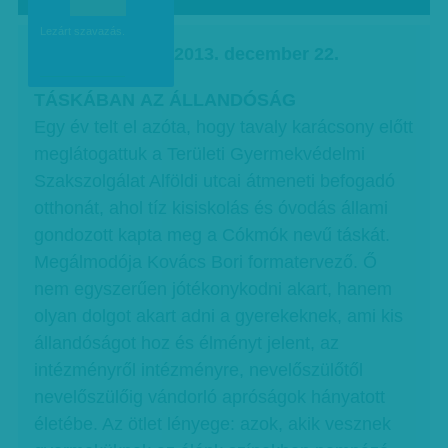
b
Lezárt szavazás.
2013. december 22.
TÁSKÁBAN AZ ÁLLANDÓSÁG
Egy év telt el azóta, hogy tavaly karácsony előtt
meglátogattuk a Területi Gyermekvédelmi
Szakszolgálat Alföldi utcai átmeneti befogadó
otthonát, ahol tíz kisiskolás és óvodás állami
gondozott kapta meg a Cókmók nevű táskát.
Megálmodója Kovács Bori formatervező. Ő
nem egyszerűen jótékonykodni akart, hanem
olyan dolgot akart adni a gyerekeknek, ami kis
állandóságot hoz és élményt jelent, az
intézményről intézményre, nevelőszülőtől
nevelőszülőig vándorló apróságok hányatott
életébe. Az ötlet lényege: azok, akik vesznek