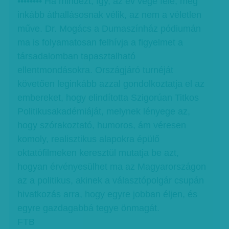
•••••••• Ha mindezt, így, az év vége felé, még
inkább áthallásosnak vélik, az nem a véletlen
műve. Dr. Mogács a Dumaszínház pódiumán
ma is folyamatosan felhívja a figyelmet a
társadalomban tapasztalható
ellentmondásokra. Országjáró turnéját
követően leginkább azzal gondolkoztatja el az
embereket, hogy elindította Szigorúan Titkos
Politikusakadémiáját, melynek lényege az,
hogy szórakoztató, humoros, ám véresen
komoly, realisztikus alapokra épülő
oktatófilmeken keresztül mutatja be azt,
hogyan érvényesülhet ma az Magyarországon
az a politikus, akinek a választópolgár csupán
hivatkozás arra, hogy egyre jobban éljen, és
egyre gazdagabbá tegye önmagát.
FTB