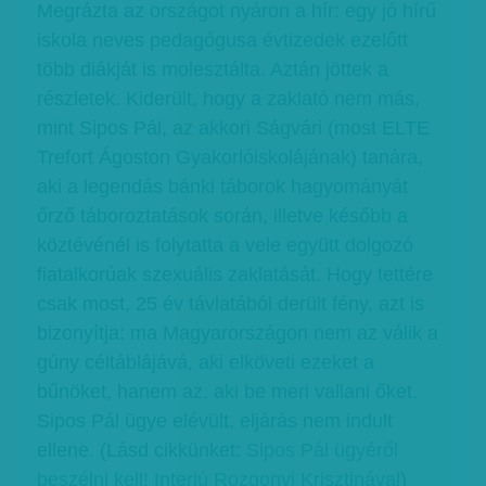
Megrázta az országot nyáron a hír: egy jó hírű
iskola neves pedagógusa évtizedek ezelőtt
több diákját is molesztálta. Aztán jöttek a
részletek. Kiderült, hogy a zaklató nem más,
mint Sipos Pál, az akkori Ságvári (most ELTE
Trefort Ágoston Gyakorlóiskolájának) tanára,
aki a legendás bánki táborok hagyományát
őrző táboroztatások során, illetve később a
köztévénél is folytatta a vele együtt dolgozó
fiatalkorúak szexuális zaklatását. Hogy tettére
csak most, 25 év távlatából derült fény, azt is
bizonyítja: ma Magyarországon nem az válik a
gúny céltáblájává, aki elköveti ezeket a
bűnöket, hanem az, aki be meri vallani őket.
Sipos Pál ügye elévült, eljárás nem indult
ellene. (Lásd cikkünket:
Sipos Pál ügyéről
beszélni kell! Interjú Rozgonyi Krisztinával
)