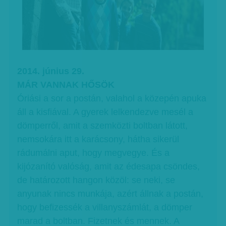
2014. június 29.
MÁR VANNAK HŐSÖK
Óriási a sor a postán, valahol a közepén apuka
áll a kisfiával. A gyerek lelkendezve mesél a
dömperről, amit a szemközti boltban látott,
nemsokára itt a karácsony, hátha sikerül
rádumálni aput, hogy megvegye. És a
kijózanító valóság, amit az édesapa csöndes,
de határozott hangon közöl: se neki, se
anyunak nincs munkája, azért állnak a postán,
hogy befizessék a villanyszámlát, a dömper
marad a boltban. Fizetnek és mennek. A