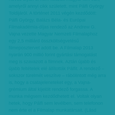
amelyről annyi cikk született, mint Pálfi György
Toldijáról. A történet 2011 végén kezdődött:
Pálfi György, Balázs Béla- és Európai
Filmakadémia-díjas rendező az Andrew G.
Vajna vezette Magyar Nemzeti Filmalaphoz
egy 2,5 milliárd összköltségvetésű
filmeposztervet adott be. A Filmalap 2013
nyarán 900 millió forint gyártási támogatást
meg is szavazott a filmnek. Aztán újabb és
újabb feltételek elé állították Pálfit. A rendező –
sokszor türelmét veszítve – rábólintott még arra
is, hogy a csatajeleneteket egy, a Vajna-
grémium által kijelölt rendező forgassa. A
munka mégsem kezdődhetett el. Voltak olyan
hetek, hogy Pálfi sem levélben, sem telefonon
nem érte el a Filmalap munkatársait. (Lásd