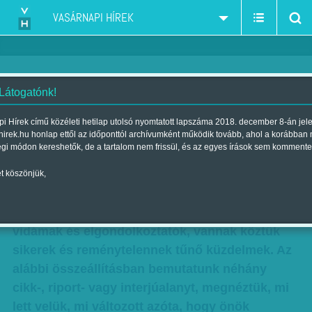
VASÁRNAPI HÍREK
 Látogatónk!
Írtunk róluk, mi lett velük?
i Hírek című közéleti hetilap utolsó nyomtatott lapszáma 2018. december 8-án jel
hirek.hu honlap ettől az időponttól archívumként működik tovább, ahol a korábban
Szerző:
Munkatársainktól
| Megjelent a 2014. december 28.-i
égi módon kereshetők, de a tartalom nem frissül, és az egyes írások sem kommente
lapszámban
t köszönjük,
Sokféle emberrel beszélgettünk 2014-ben,
sokféle történetet megírtunk. Voltak közöttük
vidámak és elgondolkoztatók, vannak köztük
sikerek és reménytelennek tűnő küzdelmek. Az
alábbi összeállításban bemutatunk néhány
cikk-, riport- vagy interjúalanyt, megnéztük, mi
lett velük, mi változott azóta, hogy önök