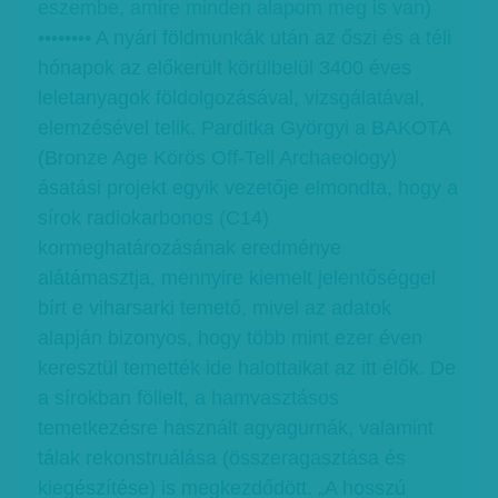
eszembe, amire minden alapom meg is van
)
•••••••• A nyári földmunkák után az őszi és a téli
hónapok az előkerült körülbelül 3400 éves
leletanyagok földolgozásával, vizsgálatával,
elemzésével telik. Parditka Györgyi a BAKOTA
(Bronze Age Körös Off-Tell Archaeology)
ásatási projekt egyik vezetője elmondta, hogy a
sírok radiokarbonos (C14)
kormeghatározásának eredménye
alátámasztja, mennyire kiemelt jelentőséggel
bírt e viharsarki temető, mivel az adatok
alapján bizonyos, hogy több mint ezer éven
keresztül temették ide halottaikat az itt élők. De
a sírokban föllelt, a hamvasztásos
temetkezésre használt agyagurnák, valamint
tálak rekonstruálása (összeragasztása és
kiegészítése) is megkezdődött. „A hosszú