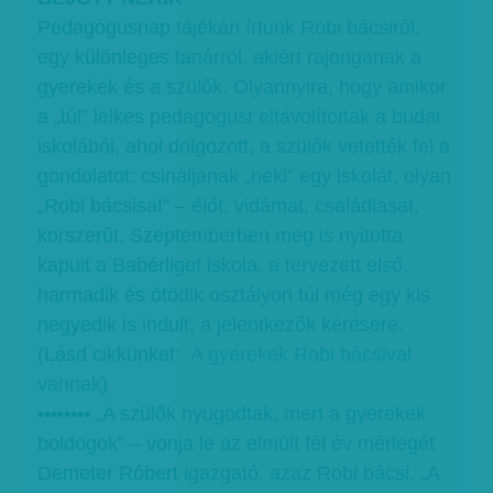
Pedagógusnap tájékán írtunk Robi bácsiról,
egy különleges tanárról, akiért rajonganak a
gyerekek és a szülők. Olyannyira, hogy amikor
a „túl” lelkes pedagógust eltávolították a budai
iskolából, ahol dolgozott, a szülők vetették fel a
gondolatot: csináljanak „neki” egy iskolát, olyan
„Robi bácsisat” – élőt, vidámat, családiasat,
korszerűt. Szeptemberben meg is nyitotta
kapuit a Babérliget iskola, a tervezett első,
harmadik és ötödik osztályon túl még egy kis
negyedik is indult, a jelentkezők kérésére.
(Lásd cikkünket:
A gyerekek Robi bácsival
vannak
)
•••••••• „A szülők nyugodtak, mert a gyerekek
boldogok” – vonja le az elmúlt fél év mérlegét
Demeter Róbert igazgató, azaz Robi bácsi. „A