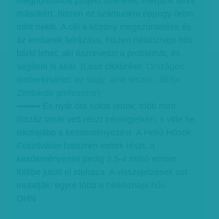
meghonosított projekt üzenetét: merjünk tenni
másokért, hiszen ez számunkra éppúgy öröm,
mint nekik. A cél a közöny megszüntetése és
az emberek felrázása, hiszen hétköznapi hős
bárki lehet, aki észreveszi a problémát, és
segíteni is akar. (Lásd cikkünket:
Országos
emberkísérlet: az vagy, amit teszel - állítja
Zimbardo professzor
)
•••••••• És nyár óta sokat tettek: több mint
ötszáz tanár vett részt tréningjeiken, s vitte be
iskolájába a kezdeményezést. A Helló Hősök
Fesztiválon hatezren vettek részt, a
kezdeményezés pedig 3,5-4 millió ember
fülébe jutott el idehaza. A visszajelzések azt
mutatják: egyre több a hétköznapi hős.
DHN