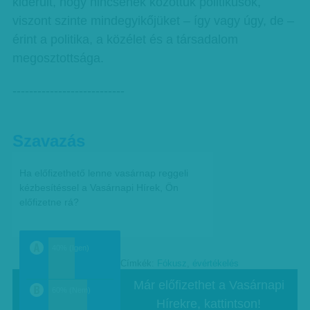
kiderült, hogy nincsenek közöttük politikusok,
viszont szinte mindegyikőjüket – így vagy úgy, de –
érint a politika, a közélet és a társadalom
megosztottsága.
---------------------------
Szavazás
Ha előfizethető lenne vasárnap reggeli
kézbesítéssel a Vasárnapi Hírek, Ön
előfizetne rá?
40% (Igen)
Címkék:
Fókusz
,
évértékelés
a
Már előfizethet a Vasárnapi
60% (Nem)
Hírekre, kattintson!