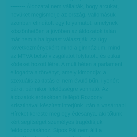
•••••••• Áldozatai nem vállalták, hogy arcukat,
nevüket megismerje az ország, vallomásuk
azonban elindított egy folyamatot, amelynek
köszönhetően a jövőben az áldozatok talán
már nem a hallgatást választják. Az ügy
következményeként mind a gimnázium, mind
az MTVA belső vizsgálatot folytatott, és etikai
kódexet hozott létre. A múlt héten a parlament
elfogadta a törvényt, amely kimondja: a
szexuális zaklatás el nem évülő bűn, ilyenért
bárki, bármikor felelősségre vonható. Az
áldozatok érdekében fellépő Rozgonyi
Krisztinával készített interjúnk után a Vasárnapi
Híreket kereste meg egy édesanya, aki tőlünk
kért segítséget személyes tragédiájuk
feldolgozásához. Sipos Pál nem állt a