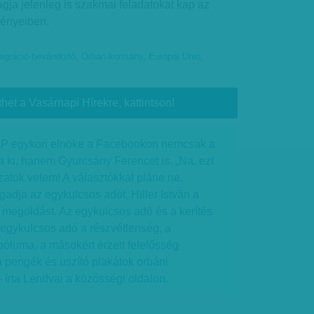
gja jelenleg is szakmai feladatokat kap az
ényeiben.
igráció-bevándorló
,
Orbán-kormány
,
Európai Unió
,
thet a Vasárnapi Hírekre, kattintson!
SZP egykori elnöke a Facebookon nemcsak a
ta ki, hanem Gyurcsány Ferencet is. „Na, ezt
atok velem! A választókkal pláne ne.
adja az egykulcsos adót, Hiller István a
b megoldást. Az egykulcsos adó és a kerítés
 egykulcsos adó a részvétlenség, a
bóluma, a másokért érzett felelősség
a pengék és uszító plakátok orbáni
– írta Lendvai a közösségi oldalon.