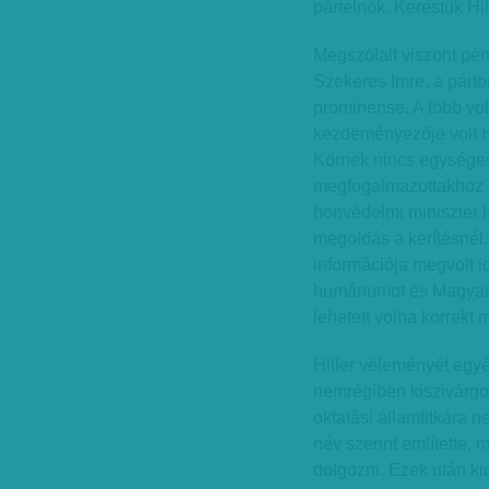
pártelnök. Kerestük Hil
Megszólalt viszont pé
Szekeres Imre, a párt
prominense. A több vol
kezdeményezője volt Hi
Körnek nincs egységes 
megfogalmazottakhoz h
honvédelmi miniszter l
megoldás a kerítésnél
információja megvolt i
humánumot és Magyaror
lehetett volna korrekt
Hiller véleményét egyé
nemrégiben kiszivárgot
oktatási államtitkára n
név szerint említette, m
dolgozni. Ezek után kid