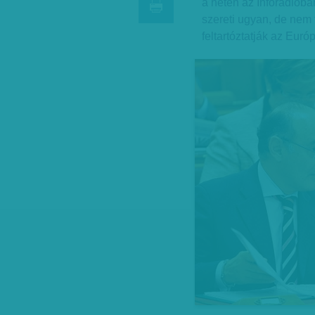
a héten az Inforádióba
szereti ugyan, de nem 
feltartóztatják az Eur