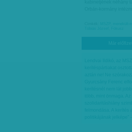
kabinetjének néhány ta
Orbán-kormány intézm
Címkék:
MSZP
,
menekült-m
Tóbiás József
,
Fókusz
Már előfize
Lendvai Ildikó, az M
kerítéspártiakat osztot
aztán ne! Ne szórakozz
Gyurcsány Ferenc elfog
kerítésnél nem lát job
több, mint önmaga. Az
szolidaritáshiány szim
felmondása. A kerítés 
politikájának jelképe” 