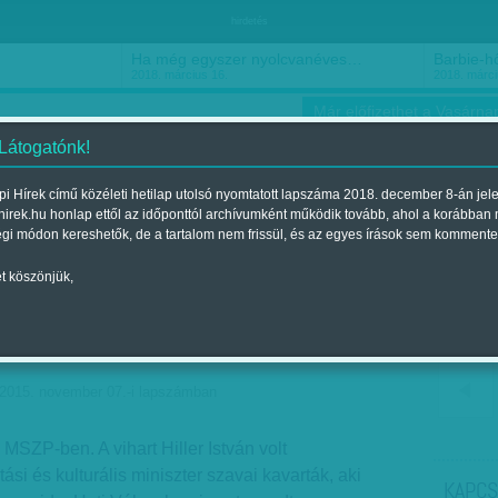
hirdetés
Ha még egyszer nyolcvanéves…
Barbie-h
2018. március 16.
2018. márci
Már előfizethet a Vasárnap
 Látogatónk!
i Hírek című közéleti hetilap utolsó nyomtatott lapszáma 2018. december 8-án jel
hirek.hu honlap ettől az időponttól archívumként működik tovább, ahol a korábban
ókusz
Szerintem
Ízlés
Sport
égi módon kereshetők, de a tartalom nem frissül, és az egyes írások sem kommente
t köszönjük,
áború - Kerítésen innen
 2015. november 07.-i lapszámban
MSZP-ben. A vihart Hiller István volt
tási és kulturális miniszter szavai kavarták, aki
KAPCS