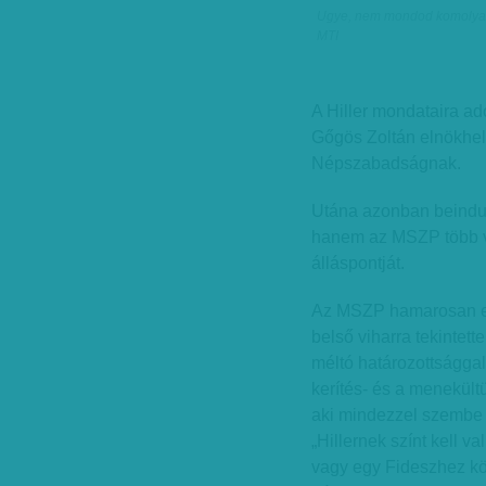
Ugye, nem mondod komolyan? -
MTI
A Hiller mondataira a
Gőgös Zoltán elnökhely
Népszabadságnak.
Utána azonban beindult
hanem az MSZP több volt
álláspontját.
Az MSZP hamarosan es
belső viharra tekintett
méltó határozottsággal
kerítés- és a menekültüg
aki mindezzel szembe 
„Hillernek színt kell 
vagy egy Fideszhez köz