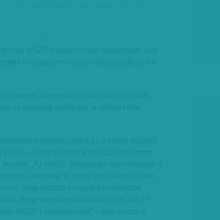
 Fotó Szekeres Imréről és Hiller Istvánról: Illyés Tibor,
hirdetes
dott első MSZP-s reakció még megengedő volt:
ettes lényegében egyetértőleg nyilatkozott a
 a henger. Nemcsak a többi ellenzéki párt,
 és jelenlegi politikusa is elítélte Hiller
edékes kongresszusára és a kitörni készülő
el Tóbiás József pártelnök például figyelemre
 beszélt. „Az MSZP álláspontja nem változott a
yben”, jelentette ki, majd felszólította Hillert,
ment, hogy tisztázza magát és mondatait.
vallania, hogy kormányváltásra készülő MSZP-t
eli MSZP-t szeretne látni” – tette hozzá a