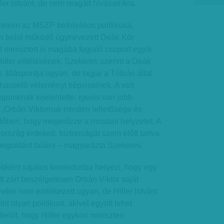
ler Istvánt, de nem reagált hívásainkra.
nteken az MSZP befolyásos politikusa,
on belül működő úgynevezett Deák Kör
t minisztert is magába foglaló csoport egyik
ller elítélésének. Szekeres szerint a Deák
álláspontja ugyan, de tagjai a Tóbiás által
asonló véleményt képviselnek. A volt
apunknak kijelentette: igenis van jobb
. „Orbán Viktornak minden lehetősége és
dőben, hogy megelőzze a mostani helyzetet. A
szág érdekeit, biztonságát szem előtt tartva
 megoldást találni – magyarázta Szekeres.
bként sajátos kontextusba helyezi, hogy egy
t zárt beszélgetésen Orbán Viktor saját
evére nem emlékezett ugyan, de Hiller Istvánt
int olyan politikust, akivel együtt lehet
erült, hogy Hiller egykori miniszteri