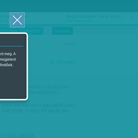
ősnők nőnapra
Megtáncoltatott Oscar-szobor
us 16.
2018. március 16.
i Hírekre, kattintson!
Kutatás
magyar
ent meg. A
start
 megjelent
Keresés
lhetőek.
stop
KÖVETKEZŐ:
KEGYELMET A KOLBÁSZNAK! -
KELL A HÚS, DE CSAK MÉRTÉKKEL!
ELŐZŐ:
ALIG VAN HELY ÚJABB ISMERETLENEK
TEMETÉSÉRE - A ROSSZ IDŐ MÉG BE SEM…
OLÓDÓ CIKKEK