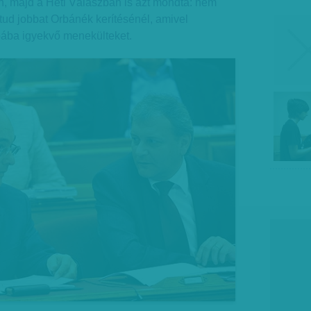
n, majd a Heti Válaszban is azt mondta: nem
tud jobbat Orbánék kerítésénél, amivel
ópába igyekvő menekülteket.