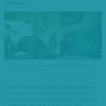
„túléléshez”.
Egyedülálló mértékben függnek az államtól a magyar nyugdíjasok -
illusztráció forrása: Profimedia
hirdetes
"Melyik az a választói csoport, amelyik brutálisan
nagy, tagjai azonos élethelyzetben léteznek, és
egységes üzenetekkel mozgósítható? A válasz: a