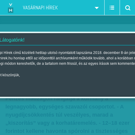
VASÁRNAPI HÍREK
 Látogatónk!
Kevés ilyen ország van
i Hírek című közéleti hetilap utolsó nyomtatott lapszáma 2018. december 8-án jel
hirek.hu honlap ettől az időponttól archívumként működik tovább, ahol a korábban
Európában - a magyar idősek
égi módon kereshetők, de a tartalom nem frissül, és az egyes írások sem kommente
függése kirívó mértékű
t köszönjük,
Szerző:
VH ajánló
| Megjelent a 2016. február 13.-i lapszámban
Pénzes madzagon rángatja a kormány a
legnagyobb, egységes szavazói csoportot. - A
nyugdíjcsökkentés túl veszélyes, marad a
„kiszorítás” vagy a korhatáremelés. - 12–18 ezer
forintot kellene havonta spórolni a tisztességes