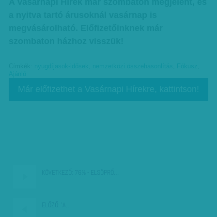
A Vasárnapi Hírek már szombaton megjelent, és
a nyitva tartó árusoknál vasárnap is
megvásárolható. Előfizetőinknek már
szombaton házhoz visszük!
Címkék:
nyugdíjasok-idősek
,
nemzetközi összehasonlítás
,
Fókusz
,
Ajánló
Már előfizethet a Vasárnapi Hírekre, kattintson!
KÖVETKEZŐ:
76% - ELSÖPRŐ…
ELŐZŐ:
'A…