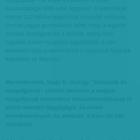
nyugdíjasok. Ők adják a csaknem 8 millió
szavazópolgár több mint negyedét. A statisztikák
szerint 2,1 millióan jogosultak öregségi ellátásra.
Persze joggal gondolhatná bárki, hogy a legtöbb
európai országban ez a helyzet, pedig nem.
Ugyanis a honi nyugdíjas egyedülálló: a vén
kontinens idős emberei közül a magyarok függnek
leginkább az államtól."
Munkatársunk, Nagy B. György "Szavazók és
nyugdíjpóráz" címmel elemezte a magyar
nyugdíjasok nemzetközi összehasonlításban is
kirívó mértékű függőségét, és ennek
következményeit. Az elemzés a friss VH-ban
olvasható.