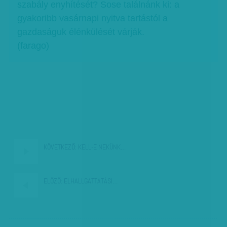
szabály enyhítését? Sose találnánk ki: a
gyakoribb vasárnapi nyitva tartástól a
gazdaságuk élénkülését várják.
(farago)
KÖVETKEZŐ:
KELL-E NEKÜNK…
ELŐZŐ:
ELHALLGATTATÁSI…