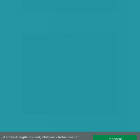
hirdetés
A cookie-k segítenek szolgáltatásaink biztosításában.
Rendben!