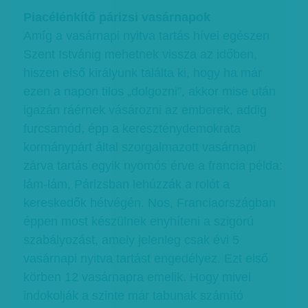
Piacélénkítő párizsi vasárnapok
Amíg a vasárnapi nyitva tartás hívei egészen
Szent Istvánig mehetnek vissza az időben,
hiszen első királyunk találta ki, hogy ha már
ezen a napon tilos „dolgozni”, akkor mise után
igazán ráérnek vásározni az emberek, addig
furcsamód, épp a kereszténydemokrata
kormánypárt által szorgalmazott vasárnapi
zárva tartás egyik nyomós érve a francia példa:
lám-lám, Párizsban lehúzzák a rolót a
kereskedők hétvégén. Nos, Franciaországban
éppen most készülnek enyhíteni a szigorú
szabályozást, amely jelenleg csak évi 5
vasárnapi nyitva tartást engedélyez. Ezt első
körben 12 vasárnapra emelik. Hogy mivel
indokolják a szinte már tabunak számító