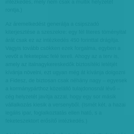
intézkedés, mely nem csak a multik helyzetét
rontja.)
Az áremelkedést generálja a csipszadó
kiterjesztése a szeszekre: egy fél literes töményital
árát csak ez az intézkedés 450 forinttal drágítja.
Vagyis tovább csökken ezek forgalma, egyben a
vevőt a feketepiac felé tereli. Ahogy az a terv is,
amely az italnagykereskedők biztosítéki letétjét
kívánja növelni, ezt ugyan még át kívánja dolgozni
a Fidesz, de biztosan csak néhány nagy – egyesek
a kormánypárthoz közelálló tulajdonosnál lévő –
cég helyzetét javítja azzal, hogy egy sor másik
vállalkozás kiesik a versenyből. (Ismét két, a hazai
legális ipar, foglalkoztatás ellen ható, s a
feketeszektort erősítő intézkedés.)