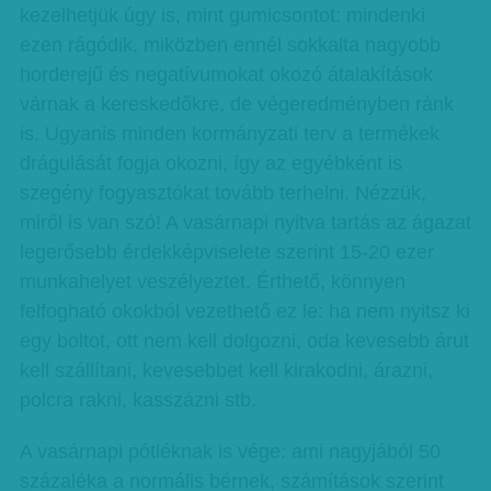
kezelhetjük úgy is, mint gumicsontot: mindenki
ezen rágódik, miközben ennél sokkalta nagyobb
horderejű és negatívumokat okozó átalakítások
várnak a kereskedőkre, de végeredményben ránk
is. Ugyanis minden kormányzati terv a termékek
drágulását fogja okozni, így az egyébként is
szegény fogyasztókat tovább terhelni. Nézzük,
miről is van szó! A vasárnapi nyitva tartás az ágazat
legerősebb érdekképviselete szerint 15-20 ezer
munkahelyet veszélyeztet. Érthető, könnyen
felfogható okokból vezethető ez le: ha nem nyitsz ki
egy boltot, ott nem kell dolgozni, oda kevesebb árut
kell szállítani, kevesebbet kell kirakodni, árazni,
polcra rakni, kasszázni stb.
A vasárnapi pótléknak is vége: ami nagyjából 50
százaléka a normális bérnek, számítások szerint