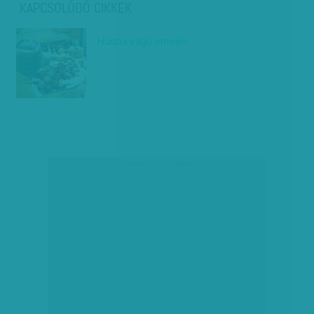
KAPCSOLÓDÓ CIKKEK
Húsba vágó emelés
társadalmi célú hirdetés