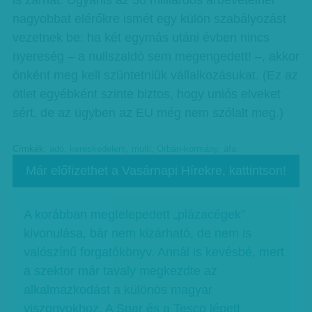
is zárhat. Ugyanis az 50 milliárdos árbevételnél
nagyobbat elérőkre ismét egy külön szabályozást
vezetnek be: ha két egymás utáni évben nincs
nyereség – a nullszaldó sem megengedett! –, akkor
önként meg kell szüntetniük vállalkozásukat. (Ez az
ötlet egyébként szinte biztos, hogy uniós elveket
sért, de az ügyben az EU még nem szólalt meg.)
Címkék:
adó
,
kereskedelem
,
multi
,
Orbán-kormány
,
áfa
Már előfizethet a Vasárnapi Hírekre, kattintson!
A korábban megtelepedett „plázacégek”
kivonulása, bár nem kizárható, de nem is
valószínű forgatókönyv. Annál is kevésbé, mert
a szektor már tavaly megkezdte az
alkalmazkodást a különös magyar
viszonyokhoz. A Spar és a Tesco lépett