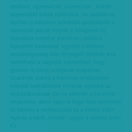
elsőként, úgynevezett „expresszek”, kisebb
alapterületű boltok nyitásával. De újabban az
Auchan is belvárosi boltokban gondolkodik a
városszéli plázák helyett. A felügyeleti díj
drasztikus emelése jelentősen szűkíti a
fejlesztési forrásokat, egyúttal a kétéves
veszteségesség után fenyegető bezárás arra
sarkalhatja a nagyobb szereplőket, hogy
gyorsan új irányt szabjanak maguknak.
Szakértők szerint a franchise rendszerben
működő bolthálózatok kínálnak egérutat az
áruházláncoknak. De ha áttérnek a franchise
rendszerre, akkor vajon ki fogja majd kitermelni
és kifizetni a névhasználat és a márka díját?
Nyilván a bérlő „termeli”, vagyis a vásárló fizeti.
FJ