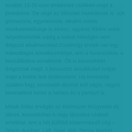
további 15-20 ezer embernek csökken majd a
jövedelme. De vége az időszaki munkáknak is: sok
gimnazista, egyetemista, alkalmi melós
munkalehetősége is elvész, ugyanis főként velük
helyettesítették eddig a boltok hétvégén nem
dolgozó alkalmazottait.Csakhogy ennek van egy
másodlagos következménye, ami a fuvarozókra, a
beszállítókra vonatkozik. Ők is kevesebbet
dolgoznak majd, s kevesebb árucikküket tudják
majd a boltok felé értékesíteni. Ha kevesebb
szalámi fogy, kevesebb disznót kell vágni, vagyis
kevesebbet keres a hentes és a paraszt is.
Másik óriási érvágás az élelmiszer-felügyeleti díj
sávos, kimondottan a nagy láncokra szabott
emelése, ami a hét külföldi kiskereskedő cég –
Tesco, Auchan, Lidl, Spar, Aldi, Penny Market,