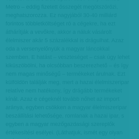
Metro – eddig fizetett összegét megötszörözi,
meghatszorozza. Ez nagyjából 30-40 milliárd
forintos többletköltséget ró a cégekre, ha ezt
áthárítják a vevőkre, akkor a náluk vásárolt
élelmiszer akár 5 százalékkal is drágulhat. Azaz
oda a versenyelőnyük a magyar láncokkal
szemben. E hatást – veszteséget – csak úgy lehet
kiküszöbölni, ha olcsóbban beszerezhető – és így
nem magas minőségű – termékeket árulnak. Ezt
külföldön találják meg, mert a hazai élelmiszeripar
relatíve nem hatékony, így drágább termékeket
kínál. Azaz e cégeknél tovább nőhet az import
aránya, egyben csökken a magyar élelmiszeripar
beszállítási lehetősége, romlanak a hazai ipar, s
egyben a magyar mezőgazdasági szereplők
értékesítési esélyei. (Láthatjuk, ismét egy olyan