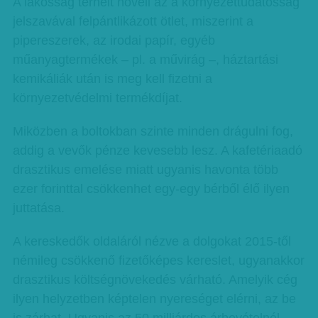
A lakosság terheit növeli az a környezettudatosság
jelszavával felpántlikázott ötlet, miszerint a
pipereszerek, az irodai papír, egyéb
műanyagtermékek – pl. a művirág –, háztartási
kemikáliák után is meg kell fizetni a
környezetvédelmi termékdíjat.
Miközben a boltokban szinte minden drágulni fog,
addig a vevők pénze kevesebb lesz. A kafetériaadó
drasztikus emelése miatt ugyanis havonta több
ezer forinttal csökkenhet egy-egy bérből élő ilyen
juttatása.
A kereskedők oldaláról nézve a dolgokat 2015-től
némileg csökkenő fizetőképes kereslet, ugyanakkor
drasztikus költségnövekedés várható. Amelyik cég
ilyen helyzetben képtelen nyereséget elérni, az be