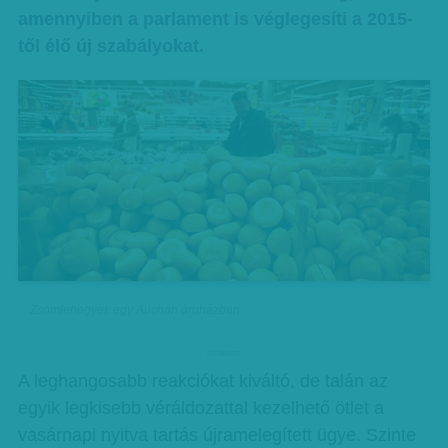
amennyiben a parlament is véglegesíti a 2015-
től élő új szabályokat.
Zsömlehegyek egy Auchan áruházban
hirdetes
A leghangosabb reakciókat kiváltó, de talán az
egyik legkisebb véráldozattal kezelhető ötlet a
vasárnapi nyitva tartás újramelegített ügye. Szinte