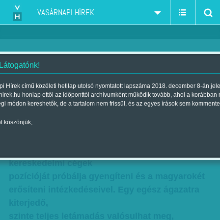
VASÁRNAPI HÍREK
 Látogatónk!
Kicsi zsömle, nagy pofátlanság
i Hírek című közéleti hetilap utolsó nyomtatott lapszáma 2018. december 8-án jel
hirek.hu honlap ettől az időponttól archívumként működik tovább, ahol a korábban
Szerzők:
Munkatársunktól
,
O. Horváth György
,
Faragó József
|
égi módon kereshetők, de a tartalom nem frissül, és az egyes írások sem kommente
Megjelent a 2014. november 23.-i lapszámban
t köszönjük,
Csak első látásra tűnhet úgy, hogy a kormány a
francia, angol, német tulajdonban lévő
kereskedelmi cégek
pozícióját próbálja gyengíteni és a magyarokét
erősíteni intézkedéseivel. Egy egész ágazatra
kiterjedő,
szinte teljes letámadás valósulhat meg,