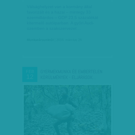
Válsághelyzet van a kormány által
favorizált és a hazai – mintegy 33
ezermilliárdos – GDP 23,5 százalékát
kitermelő autóiparban. A győri Audi-
üzemben a szakszervezet…
Munkatársunktól
| 2016. március 28.
GYERMEKMUNKA ÉE EMBERTELEN
FEB
12
KÖRÜLMÉNYEK - ELJÁRÁSOK…