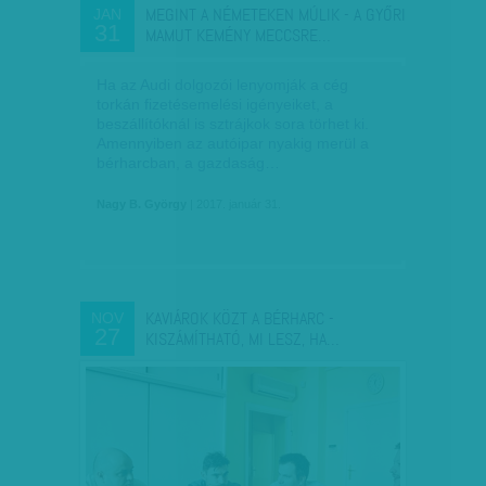
MEGINT A NÉMETEKEN MÚLIK - A GYŐRI
JAN
31
MAMUT KEMÉNY MECCSRE…
Ha az Audi dolgozói lenyomják a cég
torkán fizetésemelési igényeiket, a
beszállítóknál is sztrájkok sora törhet ki.
Amennyiben az autóipar nyakig merül a
bérharcban, a gazdaság…
Nagy B. György
| 2017. január 31.
KAVIÁROK KÖZT A BÉRHARC -
NOV
27
KISZÁMÍTHATÓ, MI LESZ, HA…