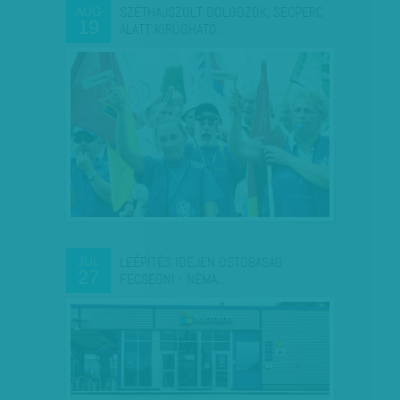
SZÉTHAJSZOLT DOLGOZÓK, SECPERC
AUG
19
ALATT KIRÚGHATÓ…
LEÉPÍTÉS IDEJÉN OSTOBASÁG
JÚL
27
FECSEGNI - NÉMA…