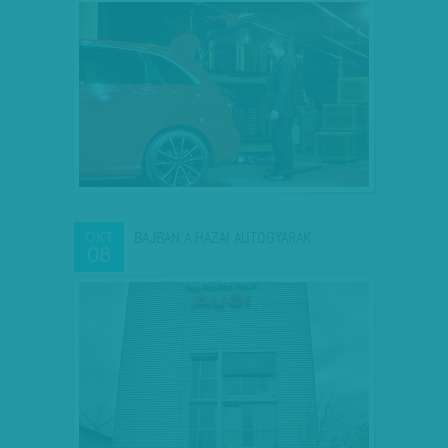
BAJBAN A HAZAI AUTÓGYÁRAK
OKT
08