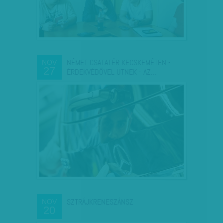
NÉMET CSATATÉR KECSKEMÉTEN -
NOV
27
ÉRDEKVÉDŐVEL ÜTNEK - AZ…
SZTRÁJKRENESZÁNSZ
NOV
20