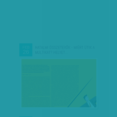
HATALMI ÖSSZETEVŐK - MIÉRT ÜTIK A
FEB
26
MULTIKAT? HELYET…