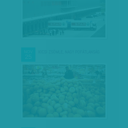
KICSI ZSÖMLE, NAGY POFÁTLANSÁG
NOV
25