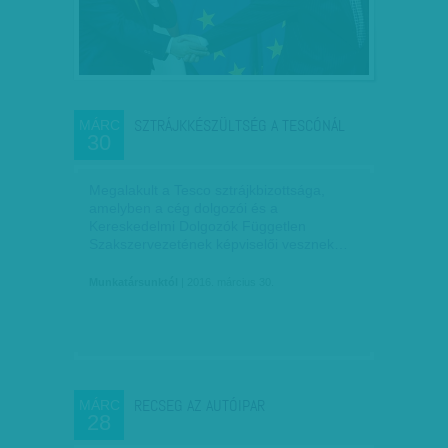
SZTRÁJKKÉSZÜLTSÉG A TESCÓNÁL
MÁRC
30
Megalakult a Tesco sztrájkbizottsága,
amelyben a cég dolgozói és a
Kereskedelmi Dolgozók Független
Szakszervezetének képviselői vesznek…
Munkatársunktól
| 2016. március 30.
RECSEG AZ AUTÓIPAR
MÁRC
28