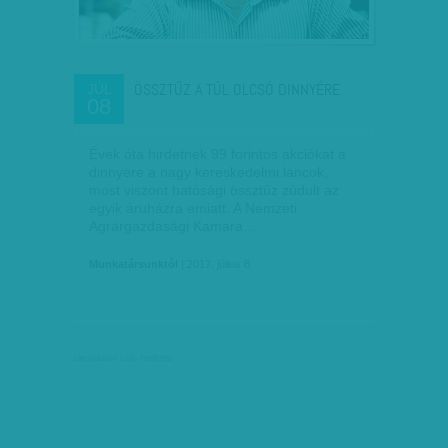
ÖSSZTŰZ A TÚL OLCSÓ DINNYÉRE
JÚL
08
Évek óta hirdetnek 99 forintos akciókat a
dinnyére a nagy kereskedelmi láncok,
most viszont hatósági össztűz zúdult az
egyik áruházra emiatt. A Nemzeti
Agrárgazdasági Kamara…
Munkatársunktól
| 2017. július 8.
társadalmi célú hirdetés