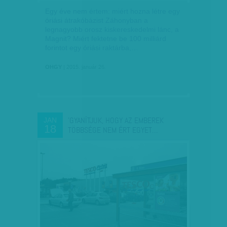
Egy éve nem értem: miért hozna létre egy
óriási átrakóbázist Záhonyban a
legnagyobb orosz kiskereskedelmi lánc, a
Magnit? Miért fektetne be 100 milliárd
forintot egy óriási raktárba,…
OHGY
| 2015. január 26.
'GYANÍTJUK, HOGY AZ EMBEREK
JAN
18
TÖBBSÉGE NEM ÉRT EGYET…