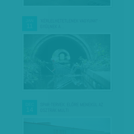
'KÉRLELHETETLENEK VAGYUNK!' -
JAN
11
GYŰLNEK A…
SPAR-TERVEK: ELŐRE MENEKÜL AZ
DEC
14
OSZTRÁK MULTI