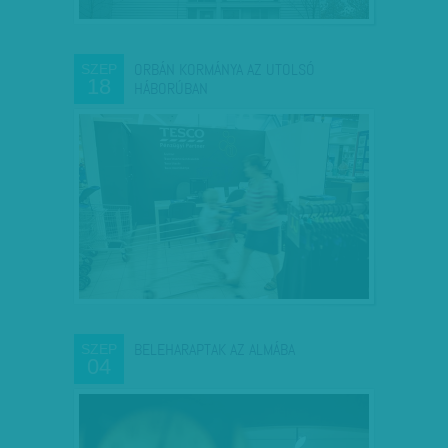
ORBÁN KORMÁNYA AZ UTOLSÓ
SZEP
18
HÁBORÚBAN
BELEHARAPTAK AZ ALMÁBA
SZEP
04