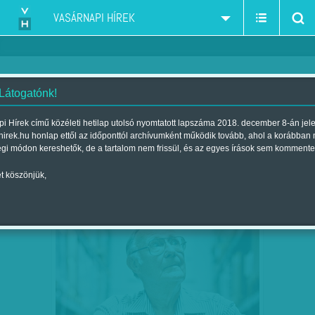
VASÁRNAPI HÍREK
 Látogatónk!
multi
szűkítés:
i Hírek című közéleti hetilap utolsó nyomtatott lapszáma 2018. december 8-án jel
hirek.hu honlap ettől az időponttól archívumként működik tovább, ahol a korábban
égi módon kereshetők, de a tartalom nem frissül, és az egyes írások sem kommente
t köszönjük,
ELHUNYT AZ IKEA ATYJA
FEB
05