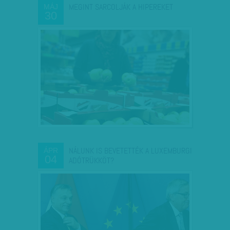
MEGINT SARCOLJÁK A HIPEREKET
MÁJ
30
NÁLUNK IS BEVETETTÉK A LUXEMBURGI
ÁPR
04
ADÓTRÜKKÖT?