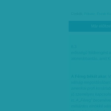
Címkék:
Fókusz
,
Észak-Ko
Már előfize
6,3
erősségű földrengést ok
atomrobbantás, amit Kí
A Féreg békét akar.
V
válság megoldásában? A
amerikai profi kosárla
jó személyes kapcsola
is. A „Féreg” becenéve
milliárdos elnökké vál