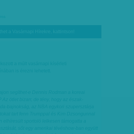
rea
thet a Vasárnapi Hírekre, kattintson!
ozott a múlt vasárnapi kísérleti
nában is érezni lehetett.
ajon segíthet-e Dennis Rodman a koreai
z ötlet bizarr, de tény, hogy az észak-
bda-bajnokság, az NBA egykori szupersztárja
tokat tart fenn Trumppal és Kim Dzsongunnal
n elhíresült sportoló lelkesen támogatta a
asztását, sőt egy amerikai tévéshow-ban együtt