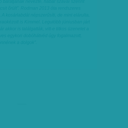
 jó barátjának nevezte, habár szavai szerint
csit őrült”. Rodman 2013 óta rendszeres
A kosárlabdát népszerűsíti, de mint elárulta,
araokézott is Kimmel. Legutóbb júniusban járt
akkor is találgatták, vitt-e titkos üzenetet a
ves egykori dobóhátvéd úgy fogalmazott,
önnének a dolgok”.
hirdetés