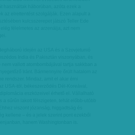
 használtak háborúban, azóta ezek a
 az elrettentést szolgálják. Ezen alapult a
sztésében kulcsszerepet játszó Teller Ede
 elég félelmetes az arzenálja, azt nem
ei.
idegháború idején az USA és a Szovjetunió
mszédos India és Pakisztán viszonyában, és
be nem vallott atombombájával tartja sakkban a
yegetőző Iránt. Bármennyire őrült hatalom az
e rendszer. Mindaz, amit el akar érni
 az USA-tól, békeszerződés Dél-Koreával,
 diplomácia eszközeivel érhető el. Vállalható
 a sűrűn lakott félszigeten, tehát előbb-utóbb
 Ehhez viszont józanság, higgadtság és
kellene – és a jelek szerint pont ezekből
enjanban, hanem Washingtonban is.