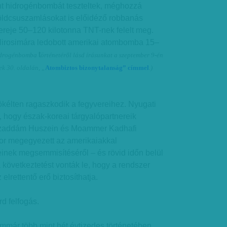
int hidrogénbombát teszteltek, méghozzá
A földcsuszamlásokat is előidéző robbanás
 ereje 50–120 kilotonna TNT-nek felelt meg.
Hirosimára ledobott amerikai atombomba 15–
t
idrogénbomba
örténetéről lásd írásunkat a
szeptember 9-én
rek
30. oldal
á
n, „
Atombiztos bizonytalanság
”
címmel
.)
ökélten ragaszkodik a fegyvereihez. Nyugati
 hogy észak-koreai tárgyalópartnereik
Szaddám Huszein és Moammer Kadhafi
tor megegyezett az amerikaiakkal
inek megsemmisítéséről – és rövid időn belül
 következtetést vonták le, hogy a rendszer
lrettentő erő biztosíthatja.
d felfogás.
immár több mint hét évtizedes történetében