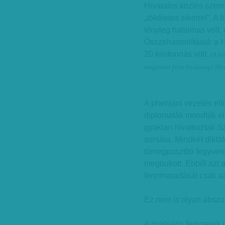
Hivatalos közlés szer
„tökéletes sikerrel”. 
tényleg hatalmas volt,
Összehasonlításul: a 
20 kilotonnás volt.
(A h
megjelent
friss Vasárnapi Hí
A phenjani vezetés elt
diplomaták mondták el,
gyakran hivatkoztak 
sorsára. Mindkét diktá
tömegpusztító fegyvere
megbukott. Ebből azt a
fennmaradását csak az e
Ez nem is olyan abszur
A nukleáris fegyverek 