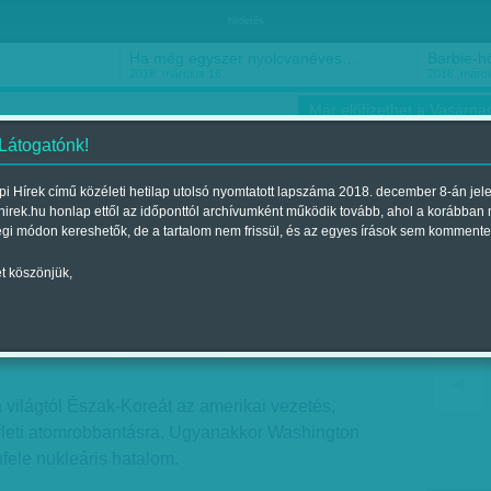
hirdetés
Ha még egyszer nyolcvanéves…
Barbie-h
2018. március 16.
2018. márci
Már előfizethet a Vasárnap
 Látogatónk!
i Hírek című közéleti hetilap utolsó nyomtatott lapszáma 2018. december 8-án jel
hirek.hu honlap ettől az időponttól archívumként működik tovább, ahol a korábban
ókusz
Szerintem
Ízlés
Sport
égi módon kereshetők, de a tartalom nem frissül, és az egyes írások sem kommente
t köszönjük,
tentő
gjelent a 2017. szeptember 09.-i lapszámban
a világtól Észak-Koreát az amerikai vezetés,
érleti atomrobbantásra. Ugyanakkor Washington
nfele nukleáris hatalom.