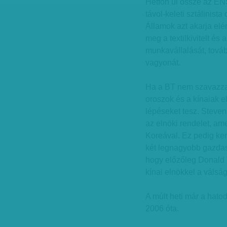
Hétfőn ül össze az EN
távol-keleti sztálinista
Államok azt akarja elé
meg a textilkivitelt és
munkavállalását, tová
vagyonát.
Ha a BT nem szavazza 
oroszok és a kínaiak e
lépéseket tesz. Steve
az elnöki rendelet, am
Koreával. Ez pedig ke
két legnagyobb gazdas
hogy előzőleg Donald 
kínai elnökkel a válsá
A múlt heti már a hato
2006 óta.