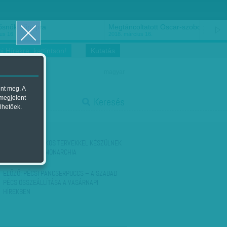
ősnők nőnapra
Megtáncoltatott Oscar-szobor
us 16.
2018. március 16.
i Hírekre, kattintson!
Kutatás
magyar
ent meg. A
start
 megjelent
Keresés
lhetőek.
stop
KÖVETKEZŐ:
TITKOS TERVEKKEL KÉSZÜLNEK
- MINDHALÁLIG MONARCHIA
ELŐZŐ:
PÉCSI PANCSERPUCCS – A SZABAD
PÉCS ÖSSZEÁLLÍTÁSA A VASÁRNAPI
HÍREKBEN