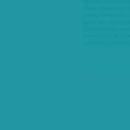
lépett fel vele, és régi
Trump „időnként egy ki
vendég Phenjanban is. 
együtt síelt, sőt még k
Észak-Koreában, és már 
Fehér Házból. Az 56 é
szeretné, ha „rendbe j