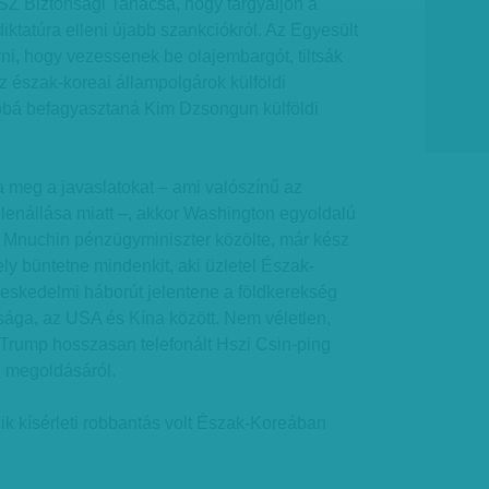
SZ Biztonsági Tanácsa, hogy tárgyaljon a
 diktatúra elleni újabb szankciókról. Az Egyesült
rni, hogy vezessenek be olajembargót, tiltsák
 az észak-koreai állampolgárok külföldi
bbá befagyasztaná Kim Dzsongun külföldi
meg a javaslatokat – ami valószínű az
llenállása miatt –, akkor Washington egyoldalú
n Mnuchin pénzügyminiszter közölte, már kész
ely büntetne mindenkit, aki üzletel Észak-
reskedelmi háborút jelentene a földkerekség
ága, az USA és Kína között. Nem véletlen,
Trump hosszasan telefonált Hszi Csin-ping
g megoldásáról.
dik kísérleti robbantás volt Észak-Koreában