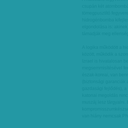
csupán két atombombát
tömegpusztító fegyverek
hidrogénbomba kifejle
elgondolása is: akinek
támadják meg ellenség
A logika működött a h
között, működik a szo
Izrael is hivatalosan 
megsemmisítésével fen
észak-koreai, van benn
(biztonsági garanciák
gazdasági fejlődés), a
katonai megoldás nincs
muszáj lesz tárgyalni.
kompromisszumkészség 
van hiány nemcsak Ph