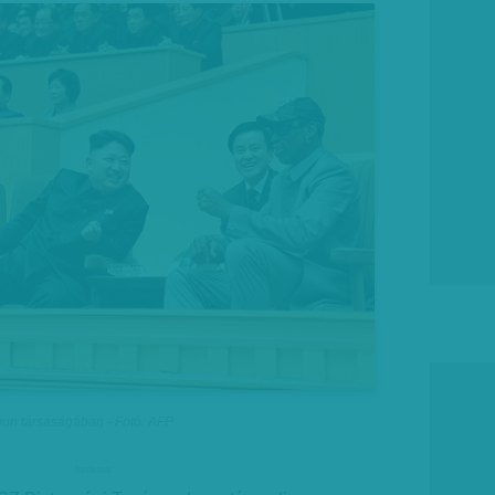
n társaságában - Fotó: AFP
hirdetes