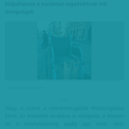
kiújulhatnak a korábban legyőzöttnek hitt
betegségek.
Kállai Márton felvétele
hirdetes
Nagy a csönd a rokkantnyugdíjak felülvizsgálata
körül. Az érintettek továbbra is rettegnek, a félelem
és a bizonytalanság pedig úgy tűnik, akár