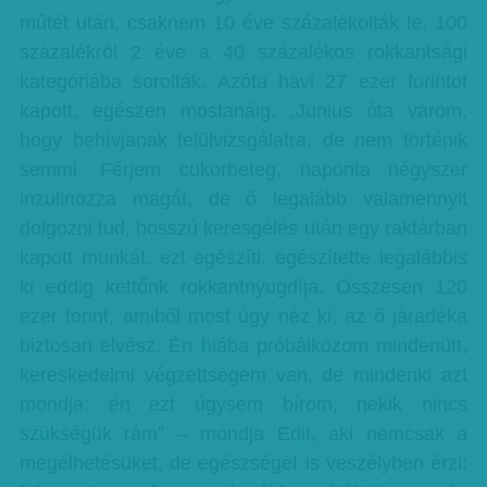
műtét után, csaknem 10 éve százalékolták le, 100
százalékról 2 éve a 40 százalékos rokkantsági
kategóriába sorolták. Azóta havi 27 ezer forintot
kapott, egészen mostanáig. „Június óta várom,
hogy behívjanak felülvizsgálatra, de nem történik
semmi. Férjem cukorbeteg, naponta négyszer
inzulinozza magát, de ő legalább valamennyit
dolgozni tud, hosszú keresgélés után egy raktárban
kapott munkát, ezt egészíti, egészítette legalábbis
ki eddig kettőnk rokkantnyugdíja. Összesen 120
ezer forint, amiből most úgy néz ki, az ő járadéka
biztosan elvész. Én hiába próbálkozom mindenütt,
kereskedelmi végzettségem van, de mindenki azt
mondja: én ezt úgysem bírom, nekik nincs
szükségük rám” – mondja Edit, aki nemcsak a
megélhetésüket, de egészségét is veszélyben érzi: