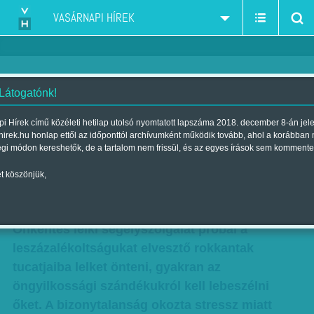
VASÁRNAPI HÍREK
 Látogatónk!
Lelki segélyszolgálat a
i Hírek című közéleti hetilap utolsó nyomtatott lapszáma 2018. december 8-án jel
hirek.hu honlap ettől az időponttól archívumként működik tovább, ahol a korábban
leszázalékoltságukat elvesztő
égi módon kereshetők, de a tartalom nem frissül, és az egyes írások sem kommente
rokkantaknak
t köszönjük,
Szerző:
Kun J. Viktória
| Megjelent a 2012. október 07.-i lapszámban
Önkéntes lelki segélyszolgálat próbál a
leszázalékoltságukat elvesztő rokkantak
tucatjaiba lelket önteni, gyakran az
öngyilkossági szándékukról kell lebeszélni
őket. A bizonytalanság okozta stressz miatt