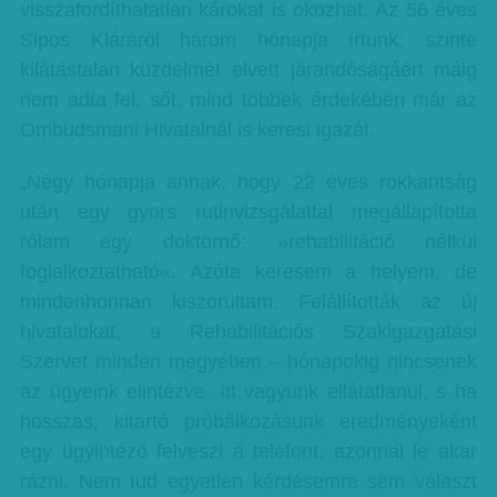
visszafordíthatatlan károkat is okozhat. Az 56 éves
Sipos Kláráról három hónapja írtunk: szinte
kilátástalan küzdelmét elvett járandóságáért máig
nem adta fel, sőt, mind többek érdekében már az
Ombudsmani Hivatalnál is keresi igazát.
„Négy hónapja annak, hogy 22 éves rokkantság
után egy gyors rutinvizsgálattal megállapította
rólam egy doktornő: »rehabilitáció nélkül
foglalkoztatható«. Azóta keresem a helyem, de
mindenhonnan kiszorultam. Felállították az új
hivatalokat, a Rehabilitációs Szakigazgatási
Szervet minden megyében – hónapokig nincsenek
az ügyeink elintézve. Itt vagyunk ellátatlanul, s ha
hosszas, kitartó próbálkozásunk eredményeként
egy ügyintéző felveszi a telefont, azonnal le akar
rázni. Nem tud egyetlen kérdésemre sem választ