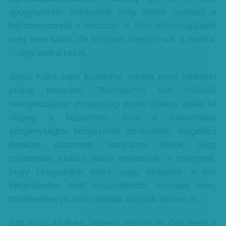
gyógyszerem felírásánál még zöldet mutatott a
háziorvosomnál a rendszer. II. fokú felülvizsgálatról
még nem tudok, de biztosan nagyon sok a munka”
– tárja szét a kezét.
Sipos Klára saját küzdelme mellett mind többeket
próbál felkarolni. Tizenhárom éve működő
betegklubjában mostanság egyre többen adták fel
végleg a küzdelmet, mint a rokkantakat
szegénységbe kényszerítő döntéseket megelőző
években összesen. Sorstársai félnek, hogy
mindenféle ellátás nélkül maradnak, s rettegnek,
hogy betegségük kiújul, vagy állapotuk a sok
idegeskedés miatt rosszabbodik. Nevüket nem,
történetüket viszont vállalták közülük többen is.
Edit nincs 40 éves, negyed vesével él. Összesen 5