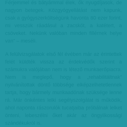
Férjemmel és bátyámmal élek, ők nyugdíjasok, de
nagyon betegek. Közgyógyellátást nem kapunk,
csak a gyógyszerköltségünk havonta 80 ezer forint,
mi vesszük ráadásul a zacskót, a katétert, a
csöveket. Nekünk valóban minden fillérnek helye
van” – meséli.
A felülvizsgálatok első fél évében már az érintettek
felét küldték vissza az érdekvédők szerint a
számukra valójában nem is létező munkaerőpiacra.
Nem is meglepő, hogy a „rehabilitáltnak”
nyilvánítottak döntő többsége elképzelhetetlennek
tartja, hogy bármely munkaadónak szüksége lenne
rá. Már önkéntes lelki segélyszolgálat is működik,
ahol naponta rászorulók tucatjaiba próbálnak lelket
önteni, lebeszélni őket akár az öngyilkossági
szándékukról is.