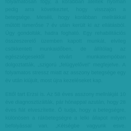
folyamatosan fogy, a korábban átéltek nyomán
pedig arra következtet, hogy visszajön a
betegsége. Meséli, hogy korábban mellrákkal
műtött ismerőse 7 év után került ki az ellátásból.
Úgy gondolták, hadra fogható. Egy rehabilitációs
összeszerelő üzemben kapott munkát, elvileg
csökkentett munkaidőben, de állítólag az
egészségesektől elvárt munkatempóban
dolgoztatták, „szigorú „felügyelővel” megfejelve. A
folyamatos stressz miatt az asszony betegsége egy
év után kiújult, most újra kezeléseket kap.
Ettől tart Erzsi is. Az 58 éves asszony mellrákját 10
éve diagnosztizálták, pár hónappal azután, hogy 28
éves fiát elveszítette. Ő tudja, hogy a betegségre,
különösen a rákbetegségre a lelki állapot milyen
befolyással van. „Kétségbe vagyunk esve.