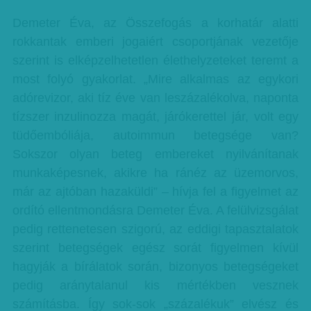
Demeter Éva, az Összefogás a korhatár alatti
rokkantak emberi jogaiért csoportjának vezetője
szerint is elképzelhetetlen élethelyzeteket teremt a
most folyó gyakorlat. „Mire alkalmas az egykori
adórevizor, aki tíz éve van leszázalékolva, naponta
tízszer inzulinozza magát, járókerettel jár, volt egy
tüdőembóliája, autoimmun betegsége van?
Sokszor olyan beteg embereket nyilvánítanak
munkaképesnek, akikre ha ránéz az üzemorvos,
már az ajtóban hazaküldi” – hívja fel a figyelmet az
ordító ellentmondásra Demeter Éva. A felülvizsgálat
pedig rettenetesen szigorú, az eddigi tapasztalatok
szerint betegségek egész sorát figyelmen kívül
hagyják a bírálatok során, bizonyos betegségeket
pedig aránytalanul kis mértékben vesznek
számításba. Így sok-sok „százalékuk” elvész és