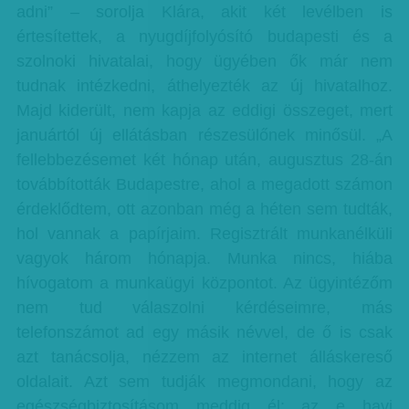
adni” – sorolja Klára, akit két levélben is
értesítettek, a nyugdíjfolyósító budapesti és a
szolnoki hivatalai, hogy ügyében ők már nem
tudnak intézkedni, áthelyezték az új hivatalhoz.
Majd kiderült, nem kapja az eddigi összeget, mert
januártól új ellátásban részesülőnek minősül. „A
fellebbezésemet két hónap után, augusztus 28-án
továbbították Budapestre, ahol a megadott számon
érdeklődtem, ott azonban még a héten sem tudták,
hol vannak a papírjaim. Regisztrált munkanélküli
vagyok három hónapja. Munka nincs, hiába
hívogatom a munkaügyi központot. Az ügyintézőm
nem tud válaszolni kérdéseimre, más
telefonszámot ad egy másik névvel, de ő is csak
azt tanácsolja, nézzem az internet álláskereső
oldalait. Azt sem tudják megmondani, hogy az
egészségbiztosításom meddig él; az e havi