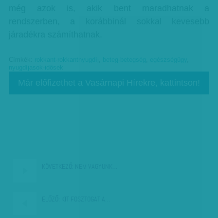
még azok is, akik bent maradhatnak a
rendszerben, a korábbinál sokkal kevesebb
járadékra számíthatnak.
Címkék:
rokkant-rokkantnyugdíj
,
beteg-betegség
,
egészségügy
,
nyugdíjasok-idősek
Már előfizethet a Vasárnapi Hírekre, kattintson!
KÖVETKEZŐ:
NEM VAGYUNK…
ELŐZŐ:
KIT FOSZTOGAT A…