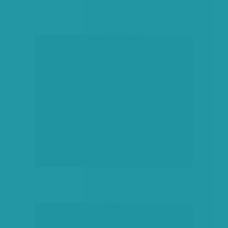
társadalmi célú hirdetés
hirdetés