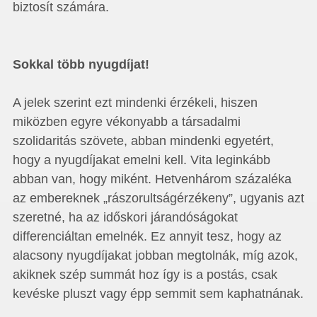
biztosít számára.
Sokkal több nyugdíjat!
A jelek szerint ezt mindenki érzékeli, hiszen
miközben egyre vékonyabb a társadalmi
szolidaritás szövete, abban mindenki egyetért,
hogy a nyugdíjakat emelni kell. Vita leginkább
abban van, hogy miként. Hetvenhárom százaléka
az embereknek „rászorultságérzékeny”, ugyanis azt
szeretné, ha az időskori járandóságokat
differenciáltan emelnék. Ez annyit tesz, hogy az
alacsony nyugdíjakat jobban megtolnák, míg azok,
akiknek szép summát hoz így is a postás, csak
kevéske pluszt vagy épp semmit sem kaphatnának.