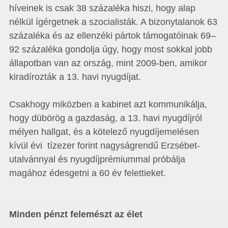
híveinek is csak 38 százaléka hiszi, hogy alap
nélkül ígérgetnek a szocialisták. A bizonytalanok 63
százaléka és az ellenzéki pártok támogatóinak 69–
92 százaléka gondolja úgy, hogy most sokkal jobb
állapotban van az ország, mint 2009-ben, amikor
kiradírozták a 13. havi nyugdíjat.
Csakhogy miközben a kabinet azt kommunikálja,
hogy dübörög a gazdaság, a 13. havi nyugdíjról
mélyen hallgat, és a kötelező nyugdíjemelésen
kívül évi tízezer forint nagyságrendű Erzsébet-
utalvánnyal és nyugdíjprémiummal próbálja
magához édesgetni a 60 év felettieket.
Minden pénzt felemészt az élet