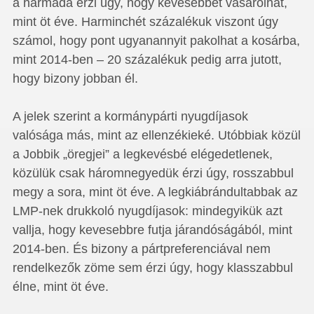
a harmada érzi úgy, hogy kevesebbet vásárolhat,
mint öt éve. Harminchét százalékuk viszont úgy
számol, hogy pont ugyanannyit pakolhat a kosárba,
mint 2014-ben – 20 százalékuk pedig arra jutott,
hogy bizony jobban él.
A jelek szerint a kormánypárti nyugdíjasok
valósága más, mint az ellenzékieké. Utóbbiak közül
a Jobbik „öregjei” a legkevésbé elégedetlenek,
közülük csak háromnegyedük érzi úgy, rosszabbul
megy a sora, mint öt éve. A legkiábrándultabbak az
LMP-nek drukkoló nyugdíjasok: mindegyikük azt
vallja, hogy kevesebbre futja járandóságából, mint
2014-ben. És bizony a pártpreferenciával nem
rendelkezők zöme sem érzi úgy, hogy klasszabbul
élne, mint öt éve.