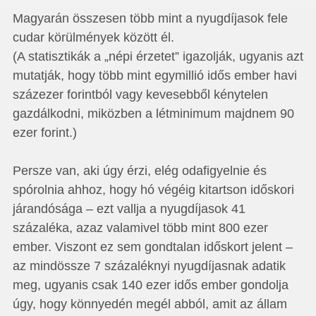
Magyarán összesen több mint a nyugdíjasok fele
cudar körülmények között él.
(A statisztikák a „népi érzetet” igazolják, ugyanis azt
mutatják, hogy több mint egymillió idős ember havi
százezer forintból vagy kevesebből kénytelen
gazdálkodni, miközben a létminimum majdnem 90
ezer forint.)
Persze van, aki úgy érzi, elég odafigyelnie és
spórolnia ahhoz, hogy hó végéig kitartson időskori
járandósága – ezt vallja a nyugdíjasok 41
százaléka, azaz valamivel több mint 800 ezer
ember. Viszont ez sem gondtalan időskort jelent –
az mindössze 7 százaléknyi nyugdíjasnak adatik
meg, ugyanis csak 140 ezer idős ember gondolja
úgy, hogy könnyedén megél abból, amit az állam