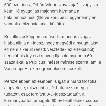
600 ezer idős „Orbán Viktor szavazója” – vagyis a
kétmillió nyugdíjas majdnem harmada a
hatalomhoz húz. (Illetve körülbelül ugyanennyien
vannak a bizonytalanok között.)
Következésképpen a második mondás az igaz:
hiába állítja a Fidesz, hogy megvédi a nyugdíjakat,
ez nem sikerült (értsd: vesztettek az értékükből).
Legalábbis így érzi a nyugdíjasok majdnem 60
százaléka, a Publicus Intézet mérése szerint, ami a
Vasárnapi Hírek megrendelésére készült.
Persze ebben az esetben is igaz a marxi filozófia
alapvetése, miszerint a „lét határozza meg a
tudatot”, csak fordítva. A „Fidesz-tudatú”, a
kormánypártot támogató 60 év felettieknek csupán