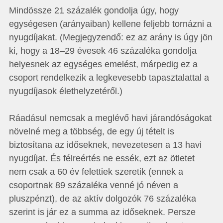
Mindössze 21 százalék gondolja úgy, hogy
egységesen (arányaiban) kellene feljebb tornázni a
nyugdíjakat. (Megjegyzendő: ez az arány is úgy jön
ki, hogy a 18–29 évesek 46 százaléka gondolja
helyesnek az egységes emelést, márpedig ez a
csoport rendelkezik a legkevesebb tapasztalattal a
nyugdíjasok élethelyzetéről.)
Ráadásul nemcsak a meglévő havi járandóságokat
növelné meg a többség, de egy új tételt is
biztosítana az időseknek, nevezetesen a 13 havi
nyugdíjat. És félreértés ne essék, ezt az ötletet
nem csak a 60 év felettiek szeretik (ennek a
csoportnak 89 százaléka venné jó néven a
pluszpénzt), de az aktív dolgozók 76 százaléka
szerint is jár ez a summa az időseknek. Persze