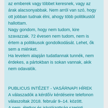
az emberek vagy többet keresnek, vagy az
árak alacsonyabbak. Nem arról van szó, hogy
ott jobban tudnak élni, ahogy több politikustól
hallottam.
Nagy gondom, hogy nem tudom, kire
szavazzak. 72 évesen nem tudom, nem is
értem a politikusok gondolkodását. Lehet, ők
sem a miénket.
Ha levelem alapján tudatlannak tunnék, nem
érdekes, a pártokban is sokan vannak, akik
nem odavalók.
PUBLICUS INTÉZET - VASÁRNAPI HÍREK
A válaszadók a kérdőív kérdéseire telefonon
válaszoltak 2018. február 9–14. között.
A nem, életkor és iskolázottság szerinti