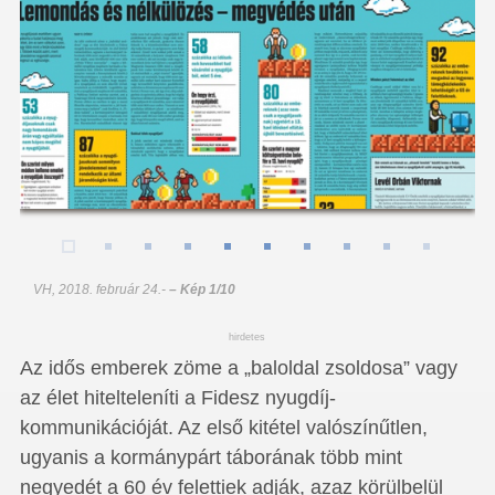
VH, 2018. február 24.
-
– Kép 1/10
hirdetes
Az idős emberek zöme a „baloldal zsoldosa” vagy
az élet hitelteleníti a Fidesz nyugdíj-
kommunikációját. Az első kitétel valószínűtlen,
ugyanis a kormánypárt táborának több mint
negyedét a 60 év felettiek adják, azaz körülbelül