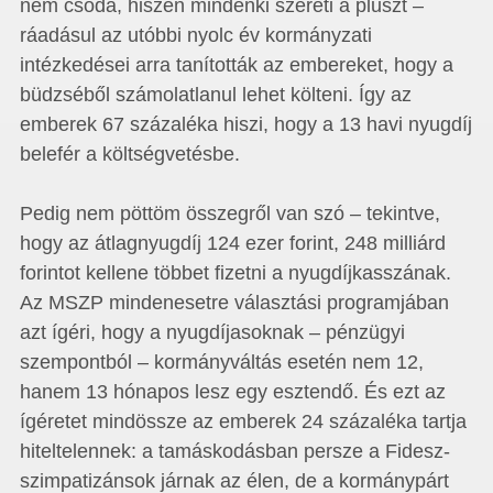
nem csoda, hiszen mindenki szereti a pluszt –
ráadásul az utóbbi nyolc év kormányzati
intézkedései arra tanították az embereket, hogy a
büdzséből számolatlanul lehet költeni. Így az
emberek 67 százaléka hiszi, hogy a 13 havi nyugdíj
belefér a költségvetésbe.
Pedig nem pöttöm összegről van szó – tekintve,
hogy az átlagnyugdíj 124 ezer forint, 248 milliárd
forintot kellene többet fizetni a nyugdíjkasszának.
Az MSZP mindenesetre választási programjában
azt ígéri, hogy a nyugdíjasoknak – pénzügyi
szempontból – kormányváltás esetén nem 12,
hanem 13 hónapos lesz egy esztendő. És ezt az
ígéretet mindössze az emberek 24 százaléka tartja
hiteltelennek: a tamáskodásban persze a Fidesz-
szimpatizánsok járnak az élen, de a kormánypárt