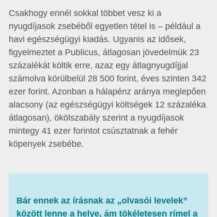
Csakhogy ennél sokkal többet vesz ki a
nyugdíjasok zsebéből egyetlen tétel is – például a
havi egészségügyi kiadás. Ugyanis az idősek,
figyelmeztet a Publicus, átlagosan jövedelmük 23
százalékát költik erre, azaz egy átlagnyugdíjjal
számolva körülbelül 28 500 forint, éves szinten 342
ezer forint. Azonban a hálapénz aránya meglepően
alacsony (az egészségügyi költségek 12 százaléka
átlagosan), ökölszabály szerint a nyugdíjasok
mintegy 41 ezer forintot csúsztatnak a fehér
köpenyek zsebébe.
Bár ennek az írásnak az „olvasói levelek”
között lenne a helye, ám tökéletesen rímel a