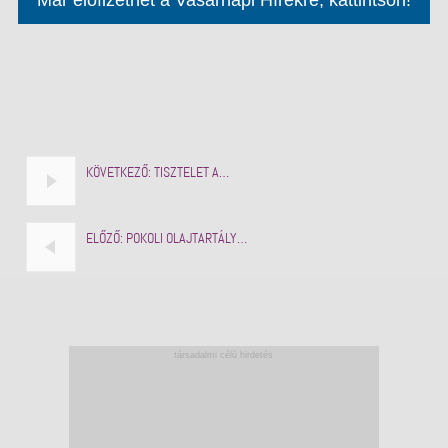
KÖVETKEZŐ:
TISZTELET A…
ELŐZŐ:
POKOLI OLAJTARTÁLY…
társadalmi célú hirdetés