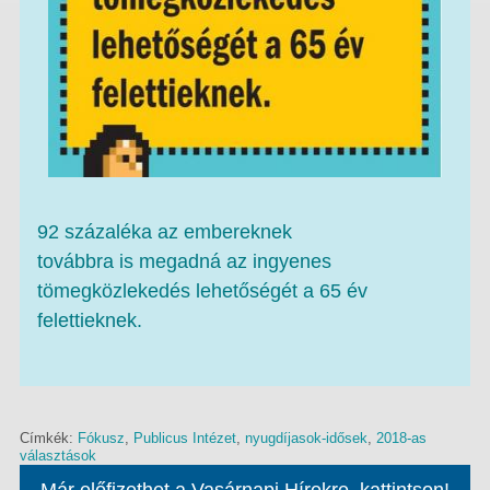
92 százaléka az embereknek
továbbra is megadná az ingyenes
tömegközlekedés lehetőségét a 65 év
felettieknek.
Címkék:
Fókusz
,
Publicus Intézet
,
nyugdíjasok-idősek
,
2018-as
választások
Már előfizethet a Vasárnapi Hírekre, kattintson!