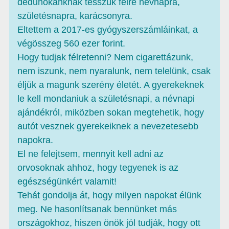
dédunokánknak tesszük félre névnapra,
születésnapra, karácsonyra.
Eltettem a 2017-es gyógyszerszámláinkat, a
végösszeg 560 ezer forint.
Hogy tudjak félretenni? Nem cigarettázunk,
nem iszunk, nem nyaralunk, nem telelünk, csak
éljük a magunk szerény életét. A gyerekeknek
le kell mondaniuk a születésnapi, a névnapi
ajándékról, miközben sokan megtehetik, hogy
autót vesznek gyerekeiknek a nevezetesebb
napokra.
El ne felejtsem, mennyit kell adni az
orvosoknak ahhoz, hogy tegyenek is az
egészségünkért valamit!
Tehát gondolja át, hogy milyen napokat élünk
meg. Ne hasonlítsanak bennünket más
országokhoz, hiszen önök jól tudják, hogy ott