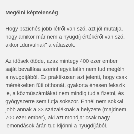
Megélni képtelenség
Hogy pszichés jobb létről van szó, azt jól mutatja,
hogy amikor már nem a nyugdíj értékéről van szó,
akkor „durvulnak” a válaszok.
Az idősek ötöde, azaz mintegy 400 ezer ember
saját bevallása szerint egyáltalán nem tud megélni
a nyugdíjából. Ez praktikusan azt jelenti, hogy csak
mérsékelten fűti otthonát, gyakorta éhesen fekszik
le, a közműszámlákat nem mindig tudja fizetni, és
gyógyszerre sem futja sokszor. Ennél nem sokkal
jobb annak a 33 százaléknak a helyzete (majdnem
700 ezer ember), aki azt mondja: csak nagy
lemondások árán tud kijönni a nyugdíjából.