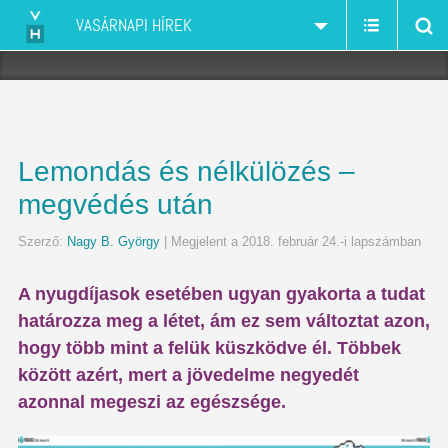
VASÁRNAPI HÍREK
Lemondás és nélkülözés –
megvédés után
Szerző:
Nagy B. György
| Megjelent a 2018. február 24.-i lapszámban
A nyugdíjasok esetében ugyan gyakorta a tudat
határozza meg a létet, ám ez sem változtat azon,
hogy több mint a felük küszködve él. Többek
között azért, mert a jövedelme negyedét
azonnal megeszi az egészsége.