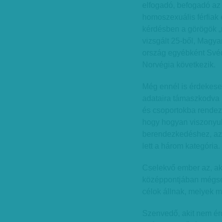
elfogadó, befogadó az
homoszexuális férfiak
kérdésben a görögök „n
vizsgált 25-ből, Magya
ország egyébként Svéd
Norvégia következik.
Még ennél is érdekes
adataira támaszkodva
és csoportokba rendez
hogy hogyan viszonyul
berendezkedéshez, az
lett a három kategória.
Cselekvő ember az, aki
középpontjában mégs
célok állnak, melyek m
Szenvedő, akit nem é