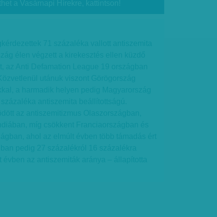
thet a Vasárnapi Hírekre, kattintson!
érdezettek 71 százaléka vallott antiszemita
szág élen végzett a kirekesztés ellen küzdő
et, az Anti Defamation League 19 országban
 Közvetlenül utánuk viszont Görögország
kkal, a harmadik helyen pedig Magyarország
 százaléka antiszemita beállítottságú.
dött az antiszemitizmus Olaszországban,
diában, míg csökkent Franciaországban és
zágban, ahol az elmúlt évben több támadás ért
ban pedig 27 százalékról 16 százalékra
t évben az antiszemiták aránya – állapította