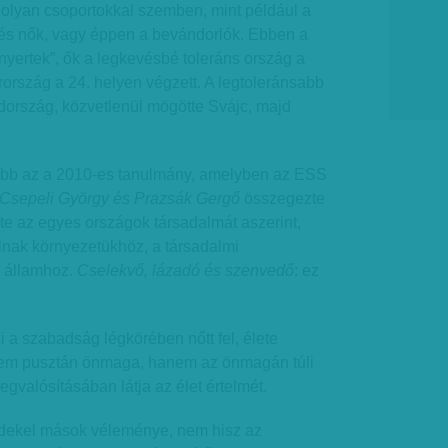
 olyan csoportokkal szemben, mint például a
 és nők, vagy éppen a bevándorlók. Ebben a
yertek”, ők a legkevésbé toleráns ország a
rország a 24. helyen végzett. A legtoleránsabb
ország, közvetlenül mögötte Svájc, majd
ebb az a 2010-es tanulmány, amelyben az ESS
Csepeli György és Prazsák Gergő
összegezte
te az egyes országok társadalmát aszerint,
nak környezetükhöz, a társadalmi
 államhoz.
Cselekvő, lázadó és szenvedő
: ez
 a szabadság légkörében nőtt fel, élete
em pusztán önmaga, hanem az önmagán túli
egvalósításában látja az élet értelmét.
rdekel mások véleménye, nem hisz az