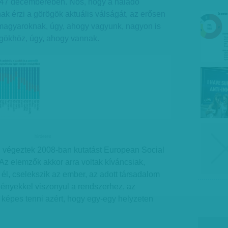
947 decemberében. Nos, hogy a haladó
 érzi a görögök aktuális válságát, az erősen
magyaroknak, úgy, ahogy vagyunk, nagyon is
gökhöz, úgy, ahogy vannak.
hirdetes
 végeztek 2008-ban kutatást European Social
z elemzők akkor arra voltak kíváncsiak,
él, cselekszik az ember, az adott társadalom
gényekkel viszonyul a rendszerhez, az
 képes tenni azért, hogy egy-egy helyzeten