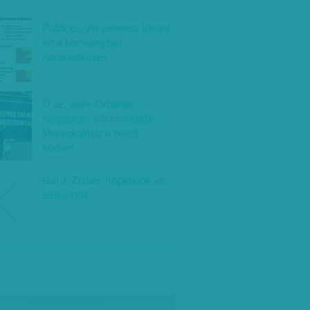
Publicus-VH jelentés: Ideget
ért a kormányzati
hangulatkeltés
Ő az, akire Orbánék
hallgatnak, sőt csodálják...
Méregkalmár a belső
körben
Gál J. Zoltán: Köpködők vs.
ételosztók
társadalmi célú hirdetés