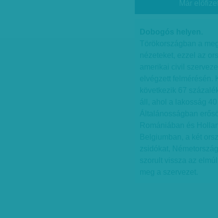
Már előfize
Dobogós helyen.
Törökországban a megk
nézeteket, ezzel az or
amerikai civil szervez
elvégzett felmérésén.
következik 67 százalé
áll, ahol a lakosság 40
Általánosságban erősö
Romániában és Hollan
Belgiumban, a két ors
zsidókat, Németország
szorult vissza az elmúl
meg a szervezet.