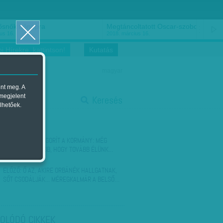
ősnők nőnapra
Megtáncoltatott Oscar-szobor
us 16.
2018. március 16.
i Hírekre, kattintson!
Kutatás
magyar
ent meg. A
start
 megjelent
Keresés
lhetőek.
stop
KÖVETKEZŐ:
SZIGORÍT A KORMÁNY: MÉG
KÉTSÉGBEEJTŐBB, HOGY TOVÁBB ÉLÜNK...
ELŐZŐ:
Ő AZ, AKIRE ORBÁNÉK HALLGATNAK,
SŐT CSODÁLJÁK... MÉREGKALMÁR A BELSŐ…
OLÓDÓ CIKKEK