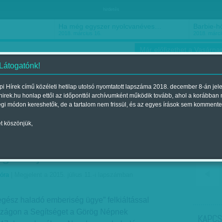
hirdetés
Ha még egyszer nyolcvanéves…
Barbie-h
2018. március 16.
2018. márci
Már előfizethet a Vasárnap
 Látogatónk!
i Hírek című közéleti hetilap utolsó nyomtatott lapszáma 2018. december 8-án jel
hirek.hu honlap ettől az időponttól archívumként működik tovább, ahol a korábban
ókusz
Szerintem
Ízlés
Sport
égi módon kereshetők, de a tartalom nem frissül, és az egyes írások sem kommente
t köszönjük,
tt az utolsó helyekért!
g két jó barát
óra
| Megjelent a 2015. július 11.-i lapszámban
egész haladó emberiség ügye” felkiáltással
szágon a Segítséget a Görög Népnek
KAPCS