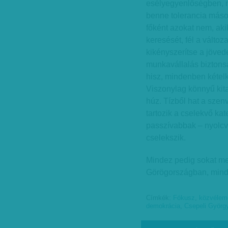
esélyegyenlőségben, n
benne tolerancia máso
főként azokat nem, aki
keresését, fél a változ
kikényszerítse a jöved
munkavállalás biztons
hisz, mindenben kételk
Viszonylag könnyű kit
húz. Tízből hat a sze
tartozik a cselekvő ka
passzívabbak – nyolcv
cselekszik.
Mindez pedig sokat m
Görögországban, mind
Címkék:
Fókusz
,
közvélem
demokrácia
,
Csepeli Györg