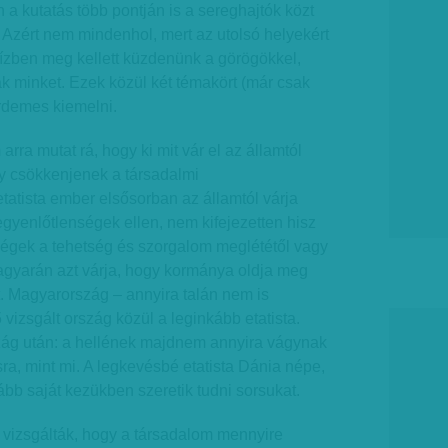
 a kutatás több pontján is a sereghajtók közt
Azért nem mindenhol, mert az utolsó helyekért
 ízben meg kellett küzdenünk a görögökkel,
k minket. Ezek közül két témakört (már csak
érdemes kiemelni.
arra mutat rá, hogy ki mit vár el az államtól
 csökkenjenek a társadalmi
tatista ember elsősorban az államtól várja
egyenlőtlenségek ellen, nem kifejezetten hisz
égek a tehetség és szorgalom meglététől vagy
agyarán azt várja, hogy kormánya oldja meg
. Magyarország – annyira talán nem is
izsgált ország közül a leginkább etatista.
ág után: a hellének majdnem annyira vágynak
a, mint mi. A legkevésbé etatista Dánia népe,
ább saját kezükben szeretik tudni sorsukat.
k vizsgálták, hogy a társadalom mennyire