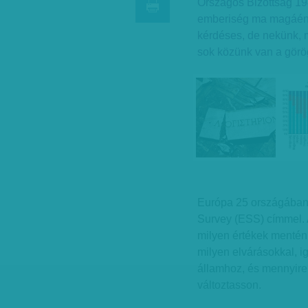
Országos Bizottság 1
emberiség ma magáénak
kérdéses, de nekünk, 
sok közünk van a görö
Európa 25 országában
Survey (ESS) címmel. A
milyen értékek mentén 
milyen elvárásokkal, i
államhoz, és mennyire
változtasson.