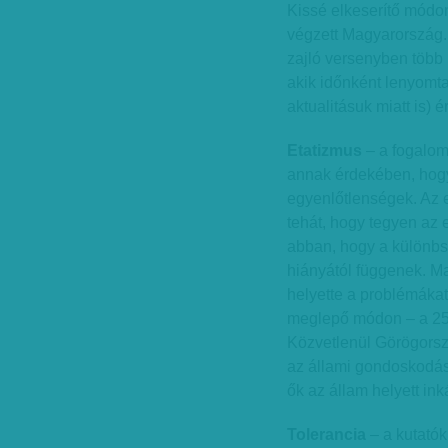
Kissé elkeserítő módon
végzett Magyarország. 
zajló versenyben több
akik időnként lenyomta
aktualitásuk miatt is) 
Etatizmus
– a fogalom 
annak érdekében, hogy
egyenlőtlenségek. Az e
tehát, hogy tegyen az 
abban, hogy a különbs
hiányától függenek. M
helyette a problémákat
meglepő módon – a 25 v
Közvetlenül Görögorsz
az állami gondoskodásr
ők az állam helyett ink
Tolerancia
– a kutató