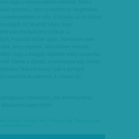
em segít a környezetében élőknek. Nincs
kkal szemben, nem is kedveli az idegeneket,
k szegényebbek is nála. Elutasítja az új dolgok
atosságtól. Az államtól várja, hogy
elmi különbségek leszorítását, a
ágát. A lázadó köztes típus. Semmiben sem
edik, arra csapódik, ahol többen vannak.
alálni, hogy a magyar néplélek mely csoportba
nvedő, három a lázadó, s mindössze egy ember
tegóriába. Nálunk pedig csak a görögök
an százalékuk szenved, s csupán 10
egmagyaráz mindabból, ami jelenleg mind
 Magyarországon folyik.
ény-kutatás
,
Európai Unió
,
Görögország
,
Magyarország
,
y
,
antiszemitizmus