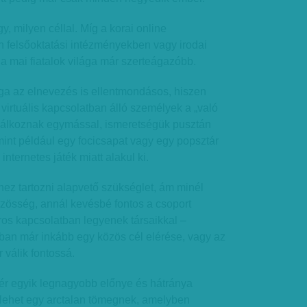
, milyen céllal. Míg a korai online
 felsőoktatási intézményekben vagy irodai
 a mai fiatalok világa már szerteágazóbb.
a az elnevezés is ellentmondásos, hiszen
irtuális kapcsolatban álló személyek a „való
lálkoznak egymással, ismeretségük pusztán
mint például egy focicsapat vagy egy popsztár
 internetes játék miatt alakul ki.
z tartozni alapvető szükséglet, ám minél
zösség, annál kevésbé fontos a csoport
ros kapcsolatban legyenek társaikkal –
ában már inkább egy közös cél elérése, vagy az
 válik fontossá.
tér egyik legnagyobb előnye és hátránya
 lehet egy arctalan tömegnek, amelyben