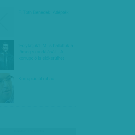
F. Tóth Benedek: Átlépték
'Folytatjuk'! 'Mi is hallottuk a
tömeg skandálását' - A
korrupció is előkerülhet
Korrupciótól rohad
társadalmi célú hirdetés