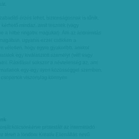
át.
abadító érzés lehet, biztonságosnak is tűnik,
kérhető mindaz, amit tesznek (vagy
be a hitbe ringatni magukat). Ám az anonimitás
 magában, ugyanis ezzel csökken a
em véletlen, hogy egyre gyakoribb, amikor
talok egy kiválasztott személyt (vélt vagy
latni. Ráadásul sokszor a névtelenség az, ami
lmatlanok egy-egy ilyen közösséggel szemben.
e csoportok viszonylag könnyen
ánk
nját kölcsönkérve protestált az internetadó
ar téren a londoni Kreatív Ellenállás nevű