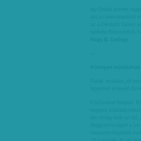
Így Orbán péntek regge
tart az internetadóról 
az a Deutsch Tamás vez
twittelte Brüsszelből,
Nagy B. György
---
Könnyen mozdulnak
Fiatal, arctalan, jól m
figyelmet érdemlő töme
Elsősorban fiatalok. B
negyed százada haszná
ám ahogy telik az idő,
Magyarországon a 14–1
internetet legalább he
79 százalék, 60 év fel