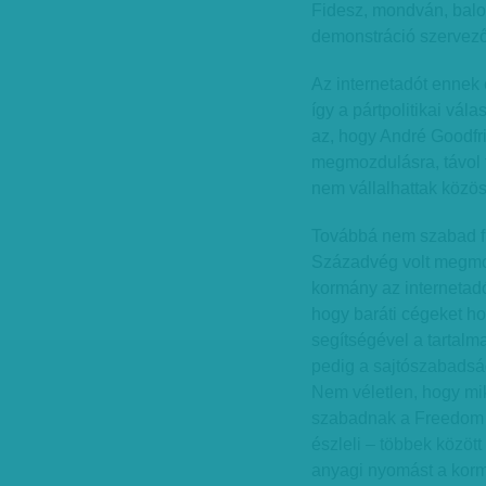
Fidesz, mondván, balos
demonstráció szervezőj
Az internetadót ennek e
így a pártpolitikai vá
az, hogy André Goodfri
megmozdulásra, távol ta
nem vállalhattak közös
Továbbá nem szabad fi
Századvég volt megmo
kormány az internetadóv
hogy baráti cégeket h
segítségével a tartalm
pedig a sajtószabadság
Nem véletlen, hogy mi
szabadnak a Freedom H
észleli – többek között
anyagi nyomást a kor