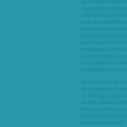
és a rendőrök járandó
magyarázat lényege: 
uniós pályázatok önrés
csak az internetadóval 
kérdés, hogy a büdzsé
mintegy 30 ezermilliá
legrosszabb esetben is
kormányzat azt kommuni
forintot szeretne bes
három módszert szokott
megpróbálja agyonhallg
Most a Kossuth és Pető
de elhallgatni nem sik
az adott ügyet: a korm
tüntetők vandálok mód
Tény, az épület kerít
néhányan használt hard
Harmadsorban MSZP-s v