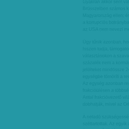
Gyakran akkor sem vált
Brüsszelben számos köt
Magyarország ellen; é
a korrupciós botrányb
az USA nem nevezi meg k
Úgy tűnik azonban, hogy
hiszen tudja, támogat
választásokon a szava
százalék nem a kormány
jelölteket mindössze 2
egységbe tömöríti a re
Az egység azonban rend
frakcióülésen a többsé
Antal frakcióvezető vil
dobhatják, mivel az Or
A netadó szükségessé
széttartottak. Az egyik