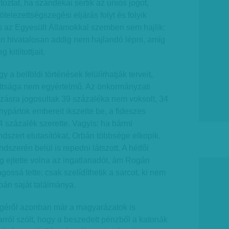
oztat, ha szándékai sértik az uniós jogot,
elezettségszegési eljárás folyt és folyik
s az Egyesült Államokkal szemben sem hajlik:
an hivatalosan addig nem hajlandó lépni, amíg
itiltottjait.
 a belföldi történések felülírhatják terveit,
ottsága nem egyértelmű. Az önkormányzati
zásra jogosultak 39 százaléka nem voksolt, 34
pártok embereit ikszelte be, a fideszes
4 százalék szerette. Vagyis: ha bármi
ndszert elutasítókat, Orbán többsége elkopik.
szerén belül is repedni látszott. A hétfői
g ejtette volna az ingatlanadót, ám Rogán
ágossá tette: csak szelídíthetik a sarcot, ki nem
bán saját találmánya.
géről azonban már a magyarázatok is
 arról szólt, hogy a beszedett pénzből a katonák