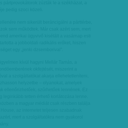
 pártprovokátorok zúzták le a székházat, a
e pedig szoci közeli.
llenére nem sikerült beráncigálni a párttérbe,
laszok sem működtek. Már csak azért sem, mert
end amerikai ügyvivő kisétált a vasárnap esti
rtotta a jobboldali radikális erőket, hiszen
séget egy „jenki dzsemborival”.
gyelmen kívül hagyni Mellár Tamás, a
ndóemberének okfejtését, miszerint a
al a szolgáltatókat akarja ellehetetleníteni,
ozhasson helyzetbe – olyanokat, amelyek
ak ellenőrizhetőek, szűrhetőek lennének. Ez
 leginkább tetten érhető korlátozása lenne.
közben a magyar médiát csak részben találja
ouse, az internetet teljesen szabadnak
 azért, mert a szolgáltatókra nem gyakorol
mány.