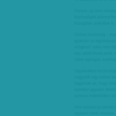
Persze, az sem mindegy
közösségek jellemzően
közegben alakultak ki,
Online közösség – mag
gyakran az egymással v
világban” soha nem ta
egy adott közös pont, 
iránti rajongás, esetleg
Ugyanakkor közösséghe
nagyobb egy online kö
tagjainak az, hogy szo
ilyenkor ugyanis által
azonos érdeklődési kör
Ami viszont az online 
egyben: bárki részese