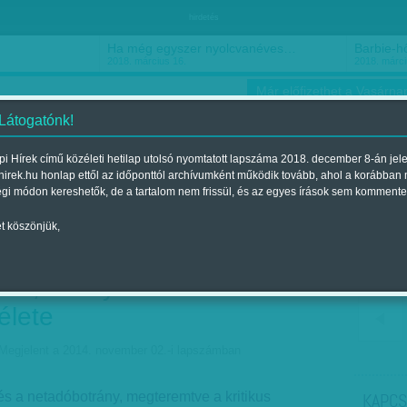
hirdetés
Ha még egyszer nyolcvanéves…
Barbie-h
2018. március 16.
2018. márci
Már előfizethet a Vasárnap
 Látogatónk!
i Hírek című közéleti hetilap utolsó nyomtatott lapszáma 2018. december 8-án jel
hirek.hu honlap ettől az időponttól archívumként működik tovább, ahol a korábban
ókusz
Szerintem
Ízlés
Sport
égi módon kereshetők, de a tartalom nem frissül, és az egyes írások sem kommente
t köszönjük,
z új adó olyan generációt
olna, amelyiknek a
élete
Megjelent a 2014. november 02.-i lapszámban
és a netadóbotrány, megteremtve a kritikus
KAPCS