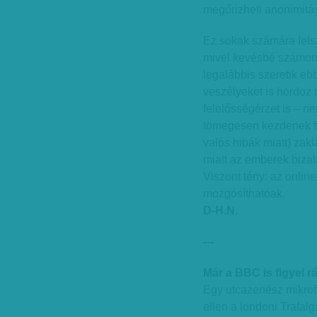
megőrizheti anonimitás
Ez sokak számára felsz
mivel kevésbé számon 
legalábbis szeretik eb
veszélyeket is hordoz
felelősségérzet is – n
tömegesen kezdenek fia
valós hibák miatt) zak
miatt az emberek biza
Viszont tény: az onlin
mozgósíthatóak.
D-H.N.
---
Már a BBC is figyel r
Egy utcazenész mikrofo
ellen a londoni Trafalg