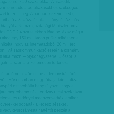
ságát emelik 50 százalékkal. A második
az internetadó a beruházásokhoz szükséges
zét teremti meg. A harmadik szerint pedig
tartható a 3 százalék alatti hiánycél. Az más
 hiányát a Nemzetgazdasági Minisztérium a
rdos GDP 2,4 százalékban lőtte be. Azaz még a
 akad egy 150 milliárdos puffer, miközben a
kálta, hogy az internetadóból 20 milliárd
zedni. Válságkommunikáció esetén a kormány
 alkalmazni – olykor egyszerre. Először is
atni a számára kellemetlen történést.
fi rádió nem számolt be a demonstrációról –
erült. Másodsorban megpróbálja kriminalizálni
ánypárt azt próbálta hangsúlyozni, hogy a
jára megrohamozták Lendvay utcai székházát.
éselemei és redőnyei megszenvedték, amikor
verekkel dobálták a Fidesz „fészkét”.
agy gyurcsányista háttérről beszélt a