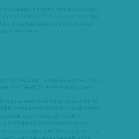
l visszalépett, mondván, nemzeti konzultációt
és januárban visszatér rá. A konzultációt pedig
eti, aki az internetadó bejelentésekor azt
 hogy neeeeeeeee!
ozgatható közösség – a digitális generáció mára
get takar. De kik ők, és mi mozgatja őket?
ár maga az internet sem öreg, de azért már bő
ljuk az online teret (főként kommunikációra),
 a netezők átlagéletkora egyre csökken.
9 év köztiek 89 százaléka használja az
ti rendszerességgel; a 40–49 év köztieknél ez
ett pedig már csak minden negyedik ember.