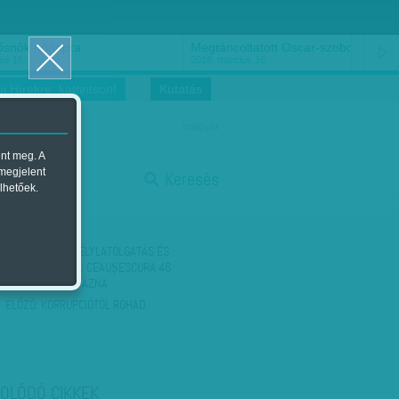
ősnők nőnapra
Megtáncoltatott Oscar-szobor
us 16.
2018. március 16.
i Hírekre, kattintson!
Kutatás
magyar
ent meg. A
start
 megjelent
Keresés
lhetőek.
stop
KÖVETKEZŐ:
ESÉLYLATOLGATÁS ÉS
ÉRDEKESSÉGEK: CEAUȘESCURA 46
SZÁZALÉK SZAVAZNA
ELŐZŐ:
KORRUPCIÓTÓL ROHAD
OLÓDÓ CIKKEK