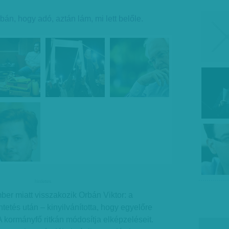
án, hogy adó, aztán lám, mi lett belőle.
hirdetes
er miatt visszakozik Orbán Viktor: a
ntetés után – kinyilvánította, hogy egyelőre
A kormányfő ritkán módosítja elképzeléseit.