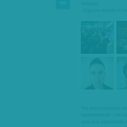
tömeget.
- Egyszer mondta ki Orb
Pro forma húszezer emb
miniszterelnök – két tü
nem lesz internetadó. 