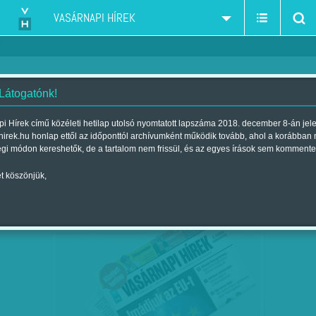
VASÁRNAPI HÍREK
 Látogatónk!
korrupció
szűkítés:
i Hírek című közéleti hetilap utolsó nyomtatott lapszáma 2018. december 8-án jel
hirek.hu honlap ettől az időponttól archívumként működik tovább, ahol a korábban
égi módon kereshetők, de a tartalom nem frissül, és az egyes írások sem kommente
t köszönjük,
VAN, AHOL MÁR POLT PÉTERÉK IS
OKT
24
BŰNSZERVEZETET GYANÍTANAK