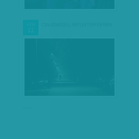
CSALÁSMODELL REFLEKTORFÉNYBEN
FEB
11
hirdetés