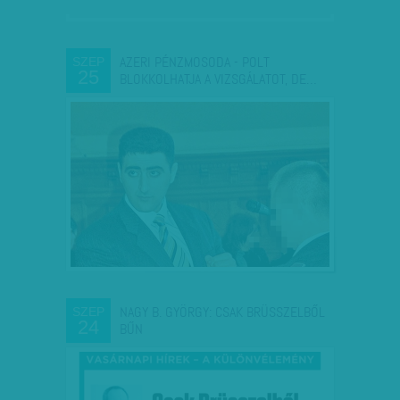
AZERI PÉNZMOSODA - POLT
SZEP
25
BLOKKOLHATJA A VIZSGÁLATOT, DE…
NAGY B. GYÖRGY: CSAK BRÜSSZELBŐL
SZEP
24
BŰN