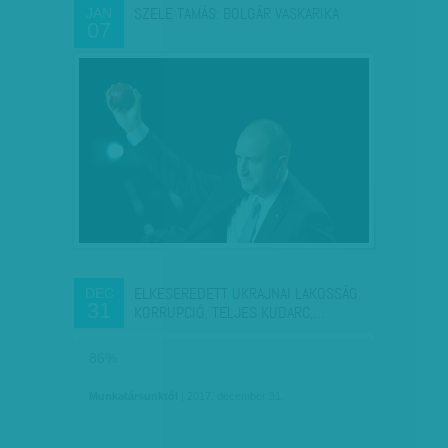
SZELE TAMÁS: BOLGÁR VASKARIKA
JAN
07
ELKESEREDETT UKRAJNAI LAKOSSÁG:
DEC
31
KORRUPCIÓ, TELJES KUDARC,…
86%
Munkatársunktól
| 2017. december 31.