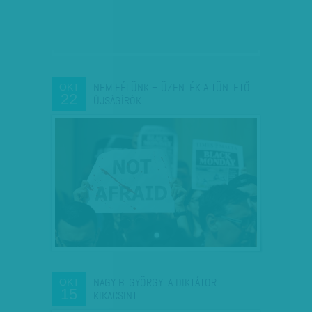
NEM FÉLÜNK – ÜZENTÉK A TÜNTETŐ
OKT
22
ÚJSÁGÍRÓK
NAGY B. GYÖRGY: A DIKTÁTOR
OKT
15
KIKACSINT