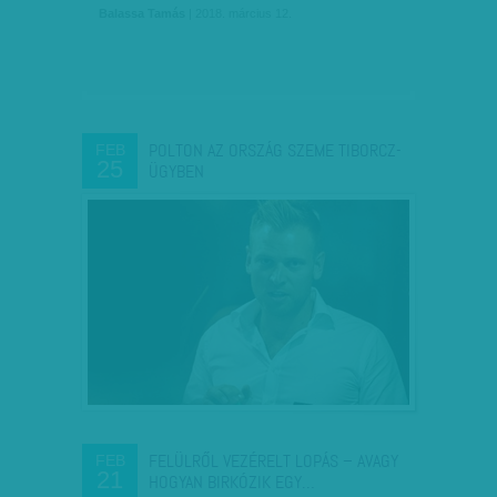
Balassa Tamás
| 2018. március 12.
POLTON AZ ORSZÁG SZEME TIBORCZ-
FEB
25
ÜGYBEN
FELÜLRŐL VEZÉRELT LOPÁS – AVAGY
FEB
21
HOGYAN BIRKÓZIK EGY…