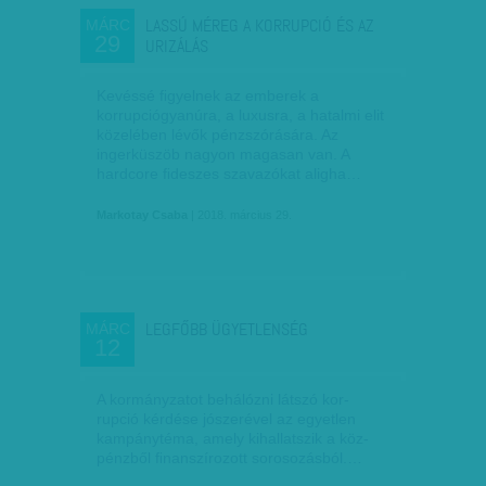
LASSÚ MÉREG A KORRUPCIÓ ÉS AZ
MÁRC
29
URIZÁLÁS
Kevéssé ﬁgyelnek az emberek a
korrupciógyanúra, a luxusra, a hatalmi elit
közelében lévők pénzszórására. Az
ingerküszöb nagyon magasan van. A
hardcore ﬁdeszes szavazókat aligha…
Markotay Csaba
| 2018. március 29.
LEGFŐBB ÜGYETLENSÉG
MÁRC
12
A kormányzatot behálózni látszó kor-
rupció kérdése jószerével az egyetlen
kampánytéma, amely kihallatszik a köz-
pénzből ﬁnanszírozott sorosozásból.…