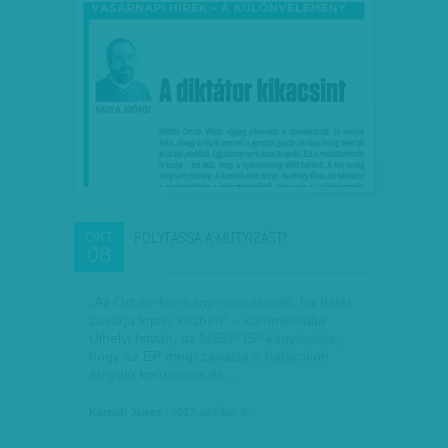
FOLYTASSA A MUTYIZÁST!
OKT
08
„Az Orbán-kormány nem szereti, ha bárki
zavarja lopás közben” – kommentálta
Ujhelyi István, az MSZP EP-képviselője,
hogy az EP megszavazta a határokon
átnyúló korrupciós és…
Kárpáti János
| 2017. október 8.