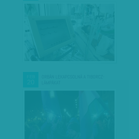
ORBÁN LEKAPCSOLNÁ A TIBORCZ-
FEB
20
LÁMPÁKAT