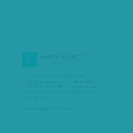
ÁLLAMFŐK RÁCS MÖGÖTT
ÁPR
11
Korrupciós ügyek miatt 24 éves
börtönbüntetésre és 17 millió dollár
megfizetésére ítélték Dél-Koreában az
ország első női elnökét, Pak Gun Hjet
(képünkön).
Kövesdi Péter
| 2018. április 11.