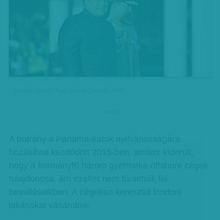
Nawaz Sharif - Fotó: Aamir Qureshi, AFP
hirdetes
A botrány a Panama-iratok nyilvánosságára
hozásával kezdődött 2015-ben, amikor kiderült,
hogy a kormányfő három gyermeke offshore cégek
tulajdonosa, ám ezeket nem tüntették fel
bevallásaikban. A cégeken keresztül londoni
lakásokat vásároltak.