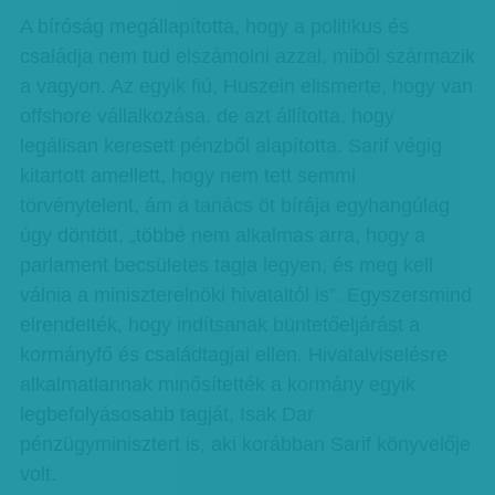
A bíróság megállapította, hogy a politikus és
családja nem tud elszámolni azzal, miből származik
a vagyon. Az egyik fiú, Huszein elismerte, hogy van
offshore vállalkozása, de azt állította, hogy
legálisan keresett pénzből alapította. Sarif végig
kitartott amellett, hogy nem tett semmi
törvénytelent, ám a tanács öt bírája egyhangúlag
úgy döntött, „többé nem alkalmas arra, hogy a
parlament becsületes tagja legyen, és meg kell
válnia a miniszterelnöki hivataltól is”. Egyszersmind
elrendelték, hogy indítsanak büntetőeljárást a
kormányfő és családtagjai ellen. Hivatalviselésre
alkalmatlannak minősítették a kormány egyik
legbefolyásosabb tagját, Isak Dar
pénzügyminisztert is, aki korábban Sarif könyvelője
volt.