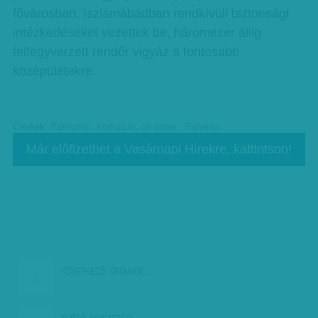
fővárosban, Iszlámábádban rendkívüli biztonsági
intézkedéseket vezettek be, háromezer állig
felfegyverzett rendőr vigyáz a fontosabb
középületekre.
Címkék:
Pakisztán
,
korrupció
,
off-shore - Panama
Már előfizethet a Vasárnapi Hírekre, kattintson!
KÖVETKEZŐ:
ÖRÖMHÍR:…