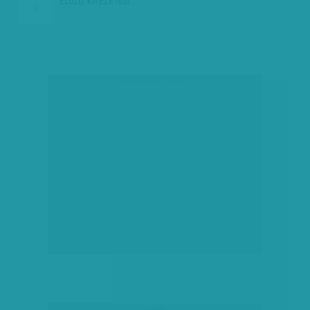
ELŐZŐ:
KIVEZETÉSI…
társadalmi célú hirdetés
hirdetés