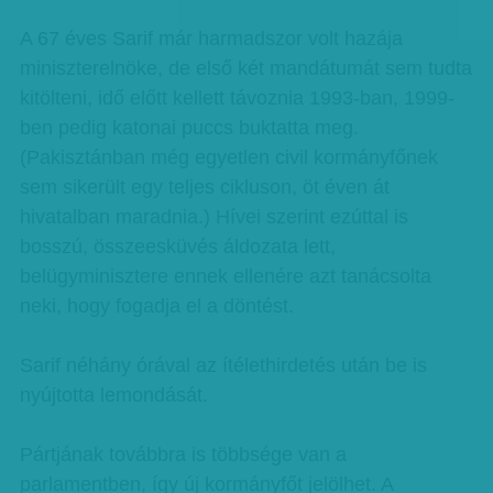
A 67 éves Sarif már harmadszor volt hazája
miniszterelnöke, de első két mandátumát sem tudta
kitölteni, idő előtt kellett távoznia 1993-ban, 1999-
ben pedig katonai puccs buktatta meg.
(Pakisztánban még egyetlen civil kormányfőnek
sem sikerült egy teljes cikluson, öt éven át
hivatalban maradnia.) Hívei szerint ezúttal is
bosszú, összeesküvés áldozata lett,
belügyminisztere ennek ellenére azt tanácsolta
neki, hogy fogadja el a döntést.
Sarif néhány órával az ítélethirdetés után be is
nyújtotta lemondását.
Pártjának továbbra is többsége van a
parlamentben, így új kormányfőt jelölhet. A