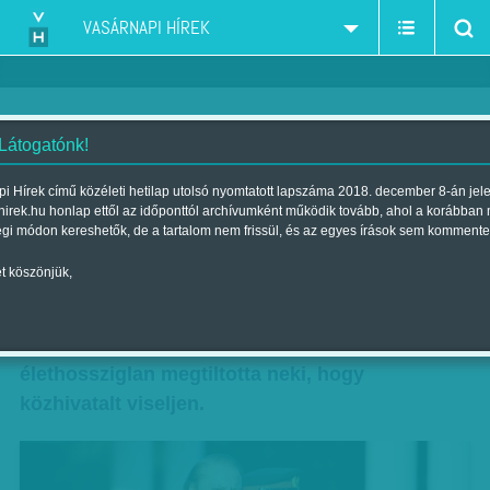
VASÁRNAPI HÍREK
 Látogatónk!
Belebukott az offshore bizniszbe
i Hírek című közéleti hetilap utolsó nyomtatott lapszáma 2018. december 8-án jel
hirek.hu honlap ettől az időponttól archívumként működik tovább, ahol a korábban
Szerző:
Munkatársunktól
| Megjelent a 2017. július 29.-i lapszámban
égi módon kereshetők, de a tartalom nem frissül, és az egyes írások sem kommente
t köszönjük,
Belebukott a korrupciós vádakba a pakisztáni
miniszterelnök. Navaz Sarif pénteken
lemondott, miután a legfelsőbb bíróság ítélete
élethossziglan megtiltotta neki, hogy
közhivatalt viseljen.