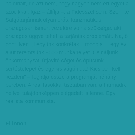
baloldalt, de azt nem, hogy nagyon nem ért egyet a
szocikkal. Igaz – állítja –, a Fidesszel sem. Szerinte
Salgótarjánnak olyan erős, karizmatikus,
országosan ismert vezetőre volna szüksége, aki
országos üggyé teheti a tarjániak problémáit. Na, ő
pont ilyen. „Legyünk konkrétak – mondja –, egy év
alatt teremtsünk 8600 munkahelyet. Csináljunk
önkormányzati útjavító céget és építsünk
sertéstelepet és egy kis vágóhidat! Kicsiben kell
kezdeni” – foglalja össze a programját néhány
percben. A realitásokkal tisztában van, a harmadik
hellyel tulajdonképpen elégedett is lenne. Egy
realista kommunista.
El innen