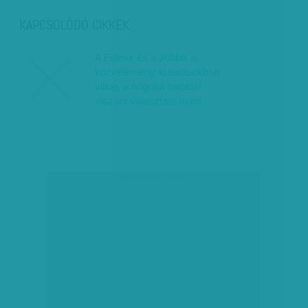
KAPCSOLÓDÓ CIKKEK
A Fidesz és a Jobbik a
közvélemény-kutatásokban
villog, a nógrádi baloldal
viszont választást nyert
társadalmi célú hirdetés