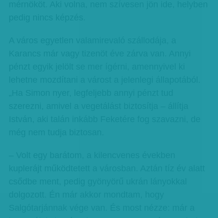
mérnököt. Aki volna, nem szívesen jön ide, helyben
pedig nincs képzés.
A város egyetlen valamirevaló szállodája, a
Karancs már vagy tizenöt éve zárva van. Annyi
pénzt egyik jelölt se mer ígérni, amennyivel ki
lehetne mozdítani a várost a jelenlegi állapotából.
„Ha Simon nyer, legfeljebb annyi pénzt tud
szerezni, amivel a vegetálást biztosítja – állítja
István, aki talán inkább Feketére fog szavazni, de
még nem tudja biztosan.
– Volt egy barátom, a kilencvenes években
kuplerájt működtetett a városban. Aztán tíz év alatt
csődbe ment, pedig gyönyörű ukrán lányokkal
dolgozott. Én már akkor mondtam, hogy
Salgótarjánnak vége van. És most nézze: már a