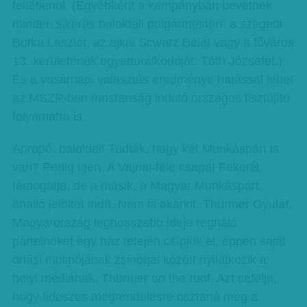
feltétlenül. (Egyébként a kampányban bevetnek
minden sikeres baloldali polgármestert: a szegedi
Botka Lászlót, az ajkai Scwarz Bélát vagy a főváros
13. kerületének egyeduralkodóját, Tóth Józsefet.)
És a vasárnapi választás eredménye hatással lehet
az MSZP-ben mostanság induló országos tisztújító
folyamatra is.
Apropó, baloldal! Tudták, hogy két Munkáspárt is
van? Pedig igen. A Vajnai-féle csapat Feketét
támogatja, de a másik, a Magyar Munkáspárt
önálló jelöltet indít. Nem is akárkit. Thürmer Gyulát,
Magyarország leghosszabb ideje regnáló
pártelnökét egy ház tetején csípjük el, éppen saját
óriási molinójának zsinórjai között nyilatkozik a
helyi médiának. Thürmer on the roof. Azt cáfolja,
hogy fideszes megrendelésre osztaná meg a