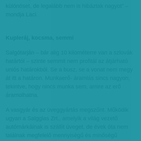
különöset, de legalább nem is hibáztak nagyot” –
mondja Laci.
Kupleráj, kocsma, semmi
Salgótarján – bár alig 10 kilométerre van a szlovák
határtól – szinte semmit nem profitál az átjárható
uniós határokból. Se a busz, se a vonat nem megy
át itt a határon. Munkaerő- áramlás sincs nagyon,
tekintve, hogy nincs munka sem, amire az erő
áramolhatna.
A vasgyár és az üveggyártás megszűnt. Működik
ugyan a Salgglas Zrt., amelyik a világ vezető
autómárkáinak is szállít üveget, de évek óta nem
találnak megfelelő mennyiségű és minőségű