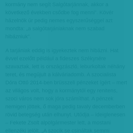
kormány nem segít Salgótarjánnak, akkor a
következő években csődbe fog menni”. Kövér
házelnök úr pedig nemes egyszerűséggel azt
mondta: „a salgótarjániaknak nem szabad
hibázniuk”.
A tarjániak eddig is igyekeztek nem hibázni. Hat
évvel ezelőtt például a fideszes Székynére
szavaztak, lett is országzászló, leburkoltak néhány
teret, és megújult a kálváriadomb. A szocialista
Dóra Ottó 2014-ben brüsszeli pénzeket ígért – mert
az világos volt, hogy a kormánytól egy renitens,
szoci város nem sok jóra számíthat. A pénzek
nemigen jöttek, ő maga pedig tavaly decemberben
rövid betegség után elhunyt. Utódja – ideiglenesen
– Fekete Zsolt alpolgármester lett, a mostani
ellenzéki jelölt. „A szocik se csináltak semmi