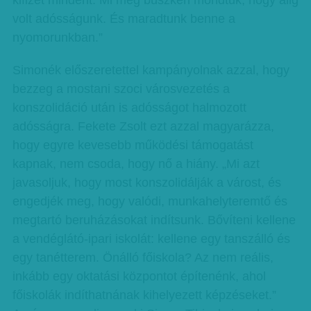
kifizet mindent. Mi meg büszkén mondtuk, hogy alig
volt adósságunk. És maradtunk benne a
nyomorunkban.”
Simonék előszeretettel kampányolnak azzal, hogy
bezzeg a mostani szoci városvezetés a
konszolidáció után is adósságot halmozott
adósságra. Fekete Zsolt ezt azzal magyarázza,
hogy egyre kevesebb működési támogatást
kapnak, nem csoda, hogy nő a hiány. „Mi azt
javasoljuk, hogy most konszolidálják a várost, és
engedjék meg, hogy valódi, munkahelyteremtő és
megtartó beruházásokat indítsunk. Bővíteni kellene
a vendéglátó-ipari iskolát: kellene egy tanszálló és
egy tanétterem. Önálló főiskola? Az nem reális,
inkább egy oktatási központot építenénk, ahol
főiskolák indíthatnának kihelyezett képzéseket.”