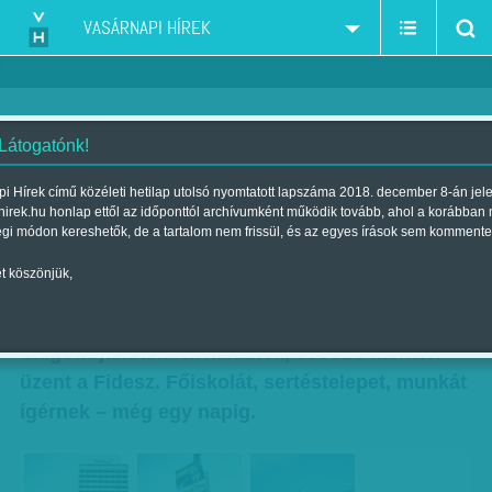
VASÁRNAPI HÍREK
 Látogatónk!
Részeg herceg, ronda királylány
i Hírek című közéleti hetilap utolsó nyomtatott lapszáma 2018. december 8-án jel
hirek.hu honlap ettől az időponttól archívumként működik tovább, ahol a korábban
- Salgótarjáni riport
égi módon kereshetők, de a tartalom nem frissül, és az egyes írások sem kommente
Szerző:
Kövesdi Péter
| Megjelent a 2016. február 27.-i lapszámban
t köszönjük,
Vasárnap polgármestert választanak
Salgótarjánban. Ha hibáztok, csődbe mentek –
üzent a Fidesz. Főiskolát, sertéstelepet, munkát
ígérnek – még egy napig.