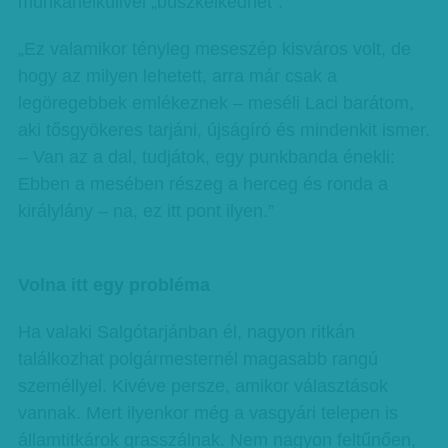
munkanélkülivel „büszkélkedhet”.
„Ez valamikor tényleg meseszép kisváros volt, de
hogy az milyen lehetett, arra már csak a
legöregebbek emlékeznek – meséli Laci barátom,
aki tősgyökeres tarjáni, újságíró és mindenkit ismer.
– Van az a dal, tudjátok, egy punkbanda énekli:
Ebben a mesében részeg a herceg és ronda a
királylány – na, ez itt pont ilyen.”
Volna itt egy probléma
Ha valaki Salgótarjánban él, nagyon ritkán
találkozhat polgármesternél magasabb rangú
személlyel. Kivéve persze, amikor választások
vannak. Mert ilyenkor még a vasgyári telepen is
államtitkárok grasszálnak. Nem nagyon feltűnően,