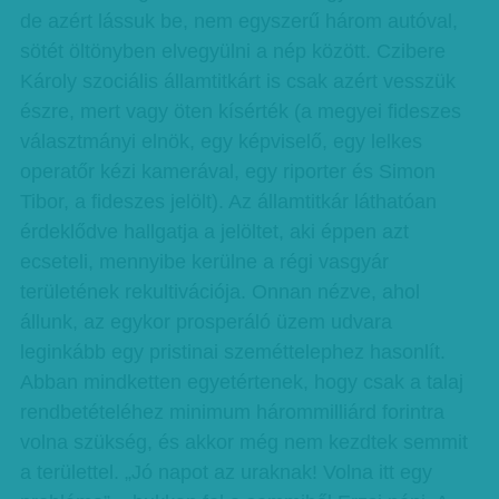
de azért lássuk be, nem egyszerű három autóval,
sötét öltönyben elvegyülni a nép között. Czibere
Károly szociális államtitkárt is csak azért vesszük
észre, mert vagy öten kísérték (a megyei fideszes
választmányi elnök, egy képviselő, egy lelkes
operatőr kézi kamerával, egy riporter és Simon
Tibor, a fideszes jelölt). Az államtitkár láthatóan
érdeklődve hallgatja a jelöltet, aki éppen azt
ecseteli, mennyibe kerülne a régi vasgyár
területének rekultivációja. Onnan nézve, ahol
állunk, az egykor prosperáló üzem udvara
leginkább egy pristinai szeméttelephez hasonlít.
Abban mindketten egyetértenek, hogy csak a talaj
rendbetételéhez minimum hárommilliárd forintra
volna szükség, és akkor még nem kezdtek semmit
a területtel. „Jó napot az uraknak! Volna itt egy