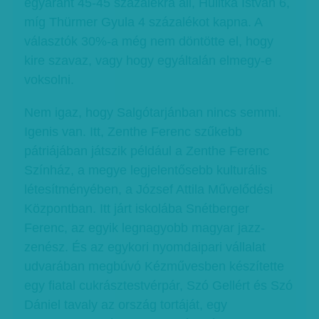
egyaránt 45-45 százalékra áll, Hulitka István 6,
míg Thürmer Gyula 4 százalékot kapna. A
választók 30%-a még nem döntötte el, hogy
kire szavaz, vagy hogy egyáltalán elmegy-e
voksolni.
Nem igaz, hogy Salgótarjánban nincs semmi.
Igenis van. Itt, Zenthe Ferenc szűkebb
pátriájában játszik például a Zenthe Ferenc
Színház, a megye legjelentősebb kulturális
létesítményében, a József Attila Művelődési
Központban. Itt járt iskolába Snétberger
Ferenc, az egyik legnagyobb magyar jazz-
zenész. És az egykori nyomdaipari vállalat
udvarában megbúvó Kézművesben készítette
egy fiatal cukrásztestvérpár, Szó Gellért és Szó
Dániel tavaly az ország tortáját, egy