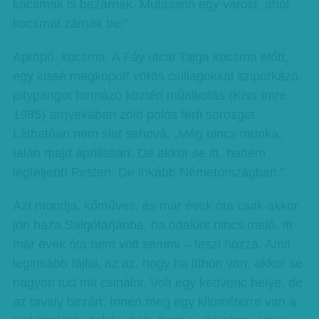
kocsmák is bezárnak. Mutasson egy várost, ahol
kocsmát zárnak be!”
Apropó, kocsma. A Fáy utcai Tajga kocsma előtt,
egy kissé megkopott vörös csillagokkal sziporkázó
pitypangot formázó köztéri műalkotás (Kiss Imre,
1985) árnyékában zöld pólós férfi sörözget.
Láthatóan nem siet sehová. „Még nincs munka,
talán majd áprilisban. De akkor se itt, hanem
legfeljebb Pesten. De inkább Németországban.”
Azt mondja, kőműves, és már évek óta csak akkor
jön haza Salgótarjánba, ha odakint nincs meló. Itt
már évek óta nem volt semmi – teszi hozzá. Amit
leginkább fájlal, az az, hogy ha itthon van, akkor se
nagyon tud mit csinálni. Volt egy kedvenc helye, de
az tavaly bezárt. Innen meg egy kilométerre van a