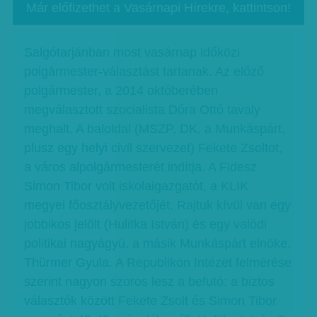
Már előfizethet a Vasárnapi Hírekre, kattintson!
Salgótarjánban most vasárnap időközi
polgármester-választást tartanak. Az előző
polgármester, a 2014 októberében
megválasztott szocialista Dóra Ottó tavaly
meghalt. A baloldal (MSZP, DK, a Munkáspárt,
plusz egy helyi civil szervezet) Fekete Zsoltot,
a város alpolgármesterét indítja. A Fidesz
Simon Tibor volt iskolaigazgatót, a KLIK
megyei főosztályvezetőjét. Rajtuk kívül van egy
jobbikos jelölt (Hulitka István) és egy valódi
politikai nagyágyú, a másik Munkáspárt elnöke,
Thürmer Gyula. A Republikon Intézet felmérése
szerint nagyon szoros lesz a befutó: a biztos
választók között Fekete Zsolt és Simon Tibor