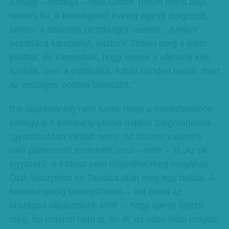
Amúgy – mondja – neki Simon Tibivel nincs baja,
rendes fiú, a feleségével évekig együtt dolgozott,
amikor a szociális bizottságot vezette. „Amikor
kezdtük a kampányt, leültünk Tibivel meg a többi
jelölttel, és kimondtuk, hogy ennek a városról kell
szólnia, nem a politikáról. Aztán minden borult, mert
az országos politika beleszólt.”
Bár lapzártánkig nem tudni, hogy a miniszterelnök
elmegy-e a kampány utolsó napján Salgótarjánba
(gyaníthatóan inkább nem), az összes valamire
való pártvezető tiszteletét teszi – tette – itt. Az ok
egyszerű: a Fidesz nem engedhet meg magának
Ózd, Veszprém és Tapolca után még egy buktát. A
baloldal pedig bizonyíthatná – két évvel az
országos választások előtt –, hogy igenis létezik
még, ha máshol nem is, de itt, az isten háta mögött