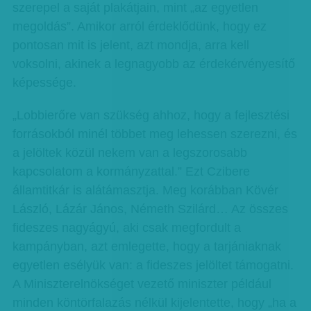
szerepel a saját plakátjain, mint „az egyetlen
megoldás”. Amikor arról érdeklődünk, hogy ez
pontosan mit is jelent, azt mondja, arra kell
voksolni, akinek a legnagyobb az érdekérvényesítő
képessége.
„Lobbierőre van szükség ahhoz, hogy a fejlesztési
forrásokból minél többet meg lehessen szerezni, és
a jelöltek közül nekem van a legszorosabb
kapcsolatom a kormányzattal.” Ezt Czibere
államtitkár is alátámasztja. Meg korábban Kövér
László, Lázár János, Németh Szilárd… Az összes
fideszes nagyágyú, aki csak megfordult a
kampányban, azt emlegette, hogy a tarjániaknak
egyetlen esélyük van: a fideszes jelöltet támogatni.
A Miniszterelnökséget vezető miniszter például
minden köntörfalazás nélkül kijelentette, hogy „ha a