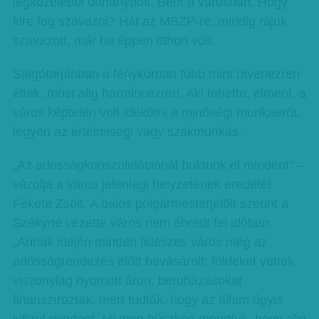
legközelebbi dohánybolt. Bent a városban. Hogy
kire fog szavazni? Hát az MSZP-re, mindig rájuk
szavazott, már ha éppen itthon volt.
Salgótarjánban a fénykorban több mint ötvenezren
éltek, most alig harmincezren. Aki tehette, elment, a
város képtelen volt idekötni a minőségi munkaerőt,
legyen az értelmiségi vagy szakmunkás.
„Az adósságkonszolidációnál buktunk el mindent” –
vázolja a város jelenlegi helyzetének eredetét
Fekete Zsolt. A balos polgármesterjelölt szerint a
Székyné vezette város nem ébredt fel időben.
„Annak idején minden fideszes város még az
adósságrendezés előtt bevásárolt: földeket vettek
viszonylag nyomott áron, beruházásokat
finanszíroztak, mert tudták, hogy az állam úgyis