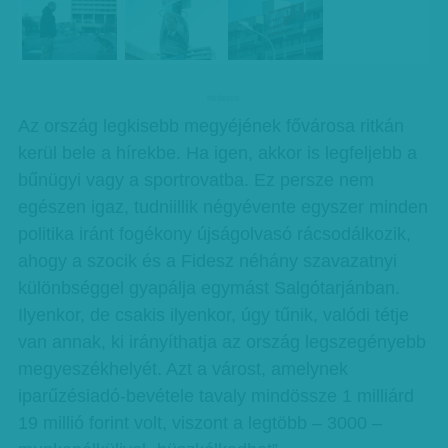
hirdetes
Az ország legkisebb megyéjének fővárosa ritkán
kerül bele a hírekbe. Ha igen, akkor is legfeljebb a
bűnügyi vagy a sportrovatba. Ez persze nem
egészen igaz, tudniillik négyévente egyszer minden
politika iránt fogékony újságolvasó rácsodálkozik,
ahogy a szocik és a Fidesz néhány szavazatnyi
különbséggel gyapálja egymást Salgótarjánban.
Ilyenkor, de csakis ilyenkor, úgy tűnik, valódi tétje
van annak, ki irányíthatja az ország legszegényebb
megyeszékhelyét. Azt a várost, amelynek
iparűzésiadó-bevétele tavaly mindössze 1 milliárd
19 millió forint volt, viszont a legtöbb – 3000 –