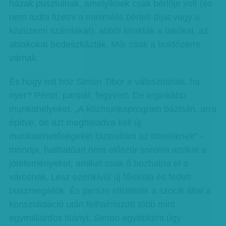
házak pusztulnak, amelyiknek csak bérlője volt (és
nem tudta fizetni a minimális bérleti díjat vagy a
közüzemi számlákat), abból kirakták a lakókat, az
ablakokat bedeszkázták. Már csak a buldózerre
várnak.
És hogy mit hoz Simon Tibor a választóinak, ha
nyer? Pénzt, paripát, fegyvert. De leginkább
munkahelyeket. „A közmunkaprogram bázisán, arra
építve, de azt meghaladva kell új
munkalehetőségeket biztosítani az ittenieknek” –
mondja, hallhatóan nem először sorolva azokat a
jótéteményeket, amiket csak ő hozhatna el a
városnak. Lesz ezenkívül új főiskola és fedett
buszmegállók. És persze eltüntetik a szocik által a
konszolidáció után felhalmozott több mint
egymilliárdos hiányt. Simon egyébként úgy