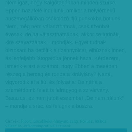
Nem igaz, hogy Salgótarjánban minden szürke.
Éppen hazafelé indulunk, amikor a helyiérdekű
buszmegállóban csókolózó ifjú punkokba botlunk.
Nem, még nem választhatnak, csak tizenhat
évesek, de ha választhatnának, akkor se tudnák,
kire szavazzanak – mondják. Egyet tudnak
biztosan: ha betöltik a tizennyolcat, elhúznak innen,
és legfeljebb látogatóba jönnek haza. Kérdezem,
ismerik-e azt a számot, hogy Ebben a mesében
részeg a herceg és ronda a királylány? Naná,
vigyorodik el a fiú, és folytatja: De néha a
szemétdomb felett is felragyog a szivárvány.
Basszus, ez nem jutott eszembe! „De nem nálunk”
– mondja a srác, és felugrik a buszra.
Címkék:
Riport
,
Északkelet-Magyarország
,
Fókusz
,
időközi
választás
,
önkormányzati választások