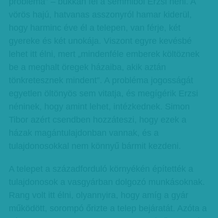
probléma” – bukkan fel a semmiből Erzsi néni. A
vörös hajú, hatvanas asszonyról hamar kiderül,
hogy harminc éve él a telepen, van férje, két
gyereke és két unokája. Viszont egyre kevésbé
lehet itt élni, mert „mindenféle emberek költöznek
be a meghalt öregek házaiba, akik aztán
tönkretesznek mindent”. A probléma jogosságát
egyetlen öltönyös sem vitatja, és megígérik Erzsi
néninek, hogy amint lehet, intézkednek. Simon
Tibor azért csendben hozzáteszi, hogy ezek a
házak magántulajdonban vannak, és a
tulajdonosokkal nem könnyű bármit kezdeni.
A telepet a századforduló környékén építették a
tulajdonosok a vasgyárban dolgozó munkásoknak.
Rang volt itt élni, olyannyira, hogy amíg a gyár
működött, sorompó őrizte a telep bejáratát. Azóta a