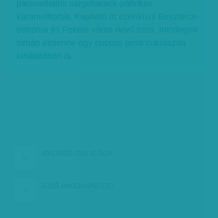
pannonhalmi sárgabarack-pálinkás
karamelltortát. Kapható itt ezenkívül Beszterce
ostroma és Fekete város nevű torta, mindegyik
simán elmenne egy puccos pesti cukrászda
kínálatában is.
KÖVETKEZŐ:
CSAK AZ ÖKÖR…
ELŐZŐ:
MINDENNAPOS ESET,…