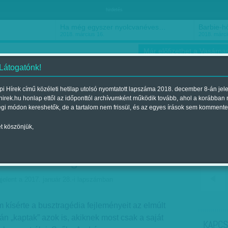
hirdetés
Ha még egyszer nyolcvanéves…
Barbie-h
2018. március 16.
2018. márci
Már előfizethet a Vasárnap
 Látogatónk!
i Hírek című közéleti hetilap utolsó nyomtatott lapszáma 2018. december 8-án jel
hirek.hu honlap ettől az időponttól archívumként működik tovább, ahol a korábban
ókusz
Szerintem
Ízlés
Sport
égi módon kereshetők, de a tartalom nem frissül, és az egyes írások sem kommente
t köszönjük,
hető - Amire nincsenek
t élni a tragédiával
jelent a 2017. január 28.-i lapszámban
 kísérte a busztragédia fejleményeit az elmúlt
n „kaptak” azok is, akiknek most csak a saját
KAPCS