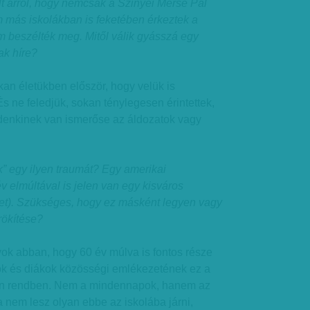
t arról, hogy nemcsak a Szinyei Merse Pál
más iskolákban is feketében érkeztek a
m beszélték meg. Mitől válik gyásszá egy
ak híre?
okan életükben először, hogy velük is
És ne feledjük, sokan ténylegesen érintettek,
denkinek van ismerőse az áldozatok vagy
k” egy ilyen traumát? Egy amerikai
v elmúltával is jelen van egy kisváros
ket). Szükséges, hogy ez másként legyen vagy
rökítése?
yok abban, hogy 60 év múlva is fontos része
rok és diákok közösségi emlékezetének ez a
van rendben. Nem a mindennapok, hanem az
a nem lesz olyan ebbe az iskolába járni,