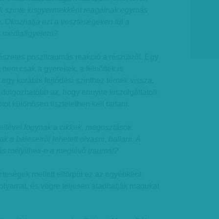
k szinte kisgyermekként reagálnak egymás
. Okozhatja ezt a veszteségeken túl a
ó médiafigyelem?
észetes poszttraumás reakció a részükről. Egy
 nem csak a gyerekek, a felnőttek is
egy korábbi fejlődési szinthez térnek vissza,
dolgozhatóbb az, hogy ennyire kiszolgáltatott
tot különösen tiszteletben kell tartani.
teltével fogynak a cikkek, megosztások,
 a balesetről lehetett olvasni, hallani. A
ás mélyítheti-e a meglévő traumát?
zteségek mellett eltörpül ez az egyébként
folyamat, és végre teljesen átadhatják magukat