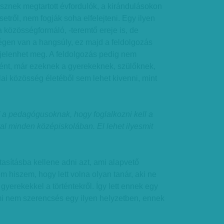
Lesznek megtartott évfordulók, a kirándulásokon
etről, nem fogják soha elfelejteni. Egy ilyen
 közösségformáló, -teremtő ereje is, de
égen van a hangsúly, ez majd a feldolgozás
jelenhet meg. A feldolgozás pedig nem
örtént, már ezeknek a gyerekeknek, szülőknek,
lai közösség életéből sem lehet kivenni, mint
” a pedagógusoknak, hogy foglalkozni kell a
al minden középiskolában. El lehet ilyesmit
tasításba kellene adni azt, ami alapvető
 hiszem, hogy lett volna olyan tanár, aki ne
 gyerekekkel a történtekről. Így lett ennek egy
mi nem szerencsés egy ilyen helyzetben, ennek