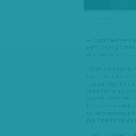
Gyász - Fotó: Kallos Bea, MT
– Hogyan befolyásolhat
média és a sajtó itthon
buszbaleset túlélői, a
– Kétféle feldolgozás z
társ, kolléga elveszté
segíteni, hogy miért ne
„maradtam ott a buszon
egy zárt közösségre, a
körére terjeszthető ki
nyilvánosabb megjelení
már nem lehet tényleges
– A közösségi média kon