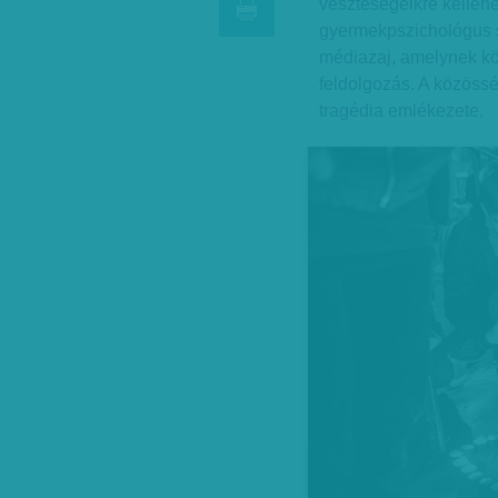
veszteségeikre kellen
gyermekpszichológus sz
médiazaj, amelynek kö
feldolgozás. A közöss
tragédia emlékezete.