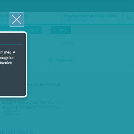
ősnők nőnapra
Megtáncoltatott Oscar-szobor
us 16.
2018. március 16.
i Hírekre, kattintson!
Kutatás
magyar
ent meg. A
start
 megjelent
Keresés
lhetőek.
stop
KÖVETKEZŐ:
ÉRTHETETLEN TRAGÉDIA
ELŐZŐ:
MIRE ELÉG NEGYVENÖT ÉV? - A
DÍJNYERTES SOROZAT ELTŰNT, DE A
KÖZÖSSÉG…
OLÓDÓ CIKKEK