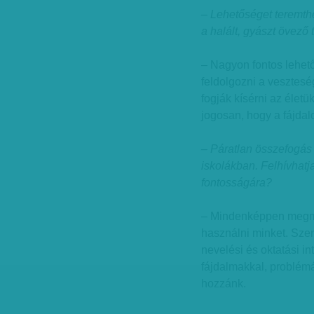
– Lehetőséget teremthe
a halált, gyászt övező
– Nagyon fontos lehet
feldolgozni a vesztes
fogják kísérni az életü
jogosan, hogy a fájdal
– Páratlan összefogás
iskolákban. Felhívhatj
fontosságára?
– Mindenképpen megmut
használni minket. Sze
nevelési és oktatási 
fájdalmakkal, problém
hozzánk.