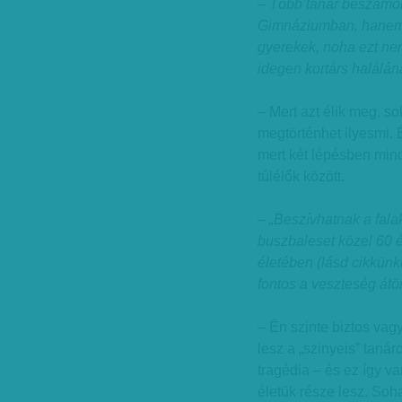
– Több tanár beszámol
Gimnáziumban, hanem 
gyerekek, noha ezt ne
idegen kortárs halálán
– Mert azt élik meg, s
megtörténhet ilyesmi. 
mert két lépésben min
túlélők között.
– „Beszívhatnak a fala
buszbaleset közel 60 é
életében (lásd cikkün
fontos a veszteség átö
– Én szinte biztos vag
lesz a „szinyeis” taná
tragédia – és ez így 
életük része lesz. Soh