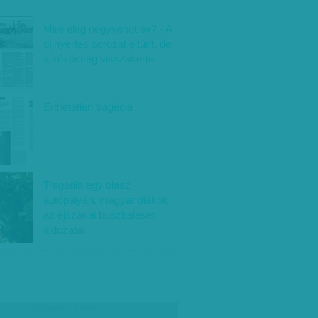
Mire elég negyvenöt év? - A
díjnyertes sorozat eltűnt, de
a közösség visszakérte
Érthetetlen tragédia
Tragédia egy olasz
autópályán: magyar diákok
az éjszakai buszbaleset
áldozatai
társadalmi célú hirdetés