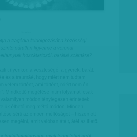
I
hirdetes
ja a tragédia feldolgozását a közösségi
 szinte páratlan figyelme a veronai
z elhunytak hozzátartozói, barátai számára?
ajlik ilyenkor: a veszteségé, a gyerek, barát,
séé és a traumáé, hogy miért nem tudtam
m velem történt, ami történt, miért nem én
”. Mindkettő megélése intim folyamat, csak
 valamilyen módon ténylegesen érintettek
, velük élhető meg méltó módon. Minden
tése sérti az emberi méltóságot – hiszen ott
en megélni, amit valóban átélt, átél az illető.
trollálhatatlansága miatt tudni lehet arról,