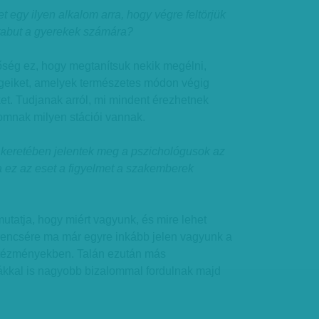
t egy ilyen alkalom arra, hogy végre feltörjük
 tabut a gyerekek számára?
őség ez, hogy megtanítsuk nekik megélni,
égeiket, amelyek természetes módon végig
ket. Tudjanak arról, mi mindent érezhetnek
omnak milyen stációi vannak.
 keretében jelentek meg a pszichológusok az
a ez az eset a figyelmet a szakemberek
atja, hogy miért vagyunk, és mire lehet
rencsére ma már egyre inkább jelen vagyunk a
intézményekben. Talán ezután más
ákkal is nagyobb bizalommal fordulnak majd