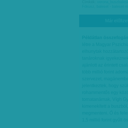
Címkék:
verona_buszbales
Fókusz
,
baleset - baleset-
Már előfize
Példátlan összefogás 
létre a Magyar Pszichi
elhunytak hozzátartozói
tanároknak igyekeznek s
ajánlott az érintett 
több millió forint adom
szervezet, magánember 
jelentkeztek, hogy sz
rohammentős egy közöss
tornatanárnak, Vígh G
kimenekített a buszból
megmenteni. Ő és fele
1,5 millió forint gyűlt