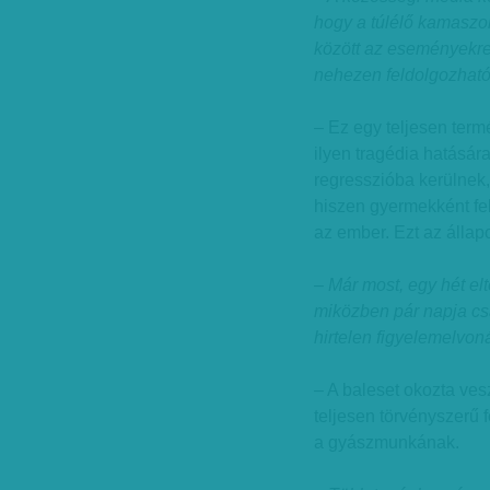
hogy a túlélő kamaszo
között az eseményekre
nehezen feldolgozhat
– Ez egy teljesen term
ilyen tragédia hatására
regresszióba kerülnek, 
hiszen gyermekként fel
az ember. Ezt az állapo
– Már most, egy hét el
miközben pár napja csak
hirtelen figyelemelvon
– A baleset okozta ves
teljesen törvényszerű 
a gyászmunkának.