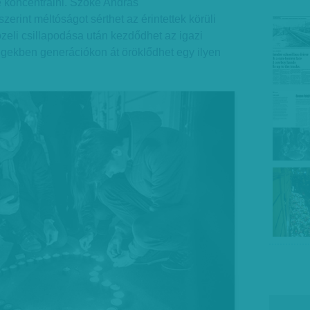
e koncentrálni. Szőke András
erint méltóságot sérthet az érintettek körüli
zeli csillapodása után kezdődhet az igazi
égekben generációkon át öröklődhet egy ilyen