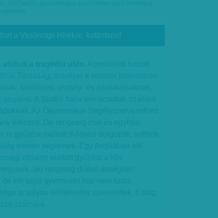
et_2017jan21
,
pszichológus-pszichiáter-pszichoterápia
,
megelőzés
thet a Vasárnapi Hírekre, kattintson!
alakult a tragédia után.
Forródrótot hozott
átriai Társaság, amellyel a veronai balesetben
nak, túlélőinek, osztály- és iskolatársaknak,
egíteni. A Studio Italia tolmácsokat, szállást
családoknak. Az Ökumenikus Segélyszervezethez
ány érkezett. De rengeteg civil és egyházi
is gyűjtést indított. Kórházi dolgozók, sofőrök
ükség esetén segítenek. Egy Angliában élő
égi oldalon indított gyűjtést a hős
yörgynek, aki rengeteg diákot épségben
, de két saját gyermekét már nem tudta
sége is súlyos sérüléseket szenvedtek. Eddig
 össze számára.