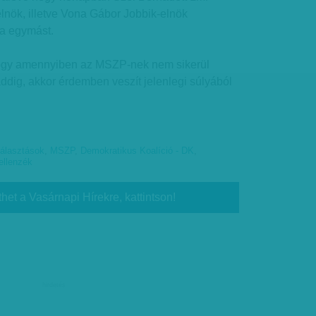
lnök, illetve Vona Gábor Jobbik-elnök
ja egymást.
 hogy amennyiben az MSZP-nek nem sikerül
 addig, akkor érdemben veszít jelenlegi súlyából
álasztások
,
MSZP
,
Demokratikus Koalíció - DK
,
 ellenzék
thet a Vasárnapi Hírekre, kattintson!
hirdetés