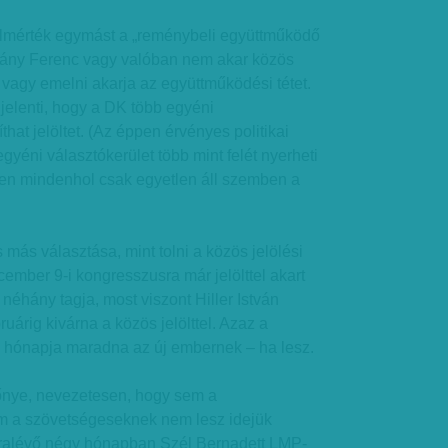
elmérték egymást a „reménybeli együttműködő
sány Ferenc vagy valóban nem akar közös
, vagy emelni akarja az együttműködési tétet.
 jelenti, hogy a DK több egyéni
that jelöltet. (Az éppen érvényes politikai
gyéni választókerület több mint felét nyerheti
en mindenhol csak egyetlen áll szemben a
más választása, mint tolni a közös jelölési
cember 9-i kongresszusra már jelölttel akart
néhány tagja, most viszont Hiller István
uárig kivárna a közös jelölttel. Azaz a
l hónapja maradna az új embernek – ha lesz.
lőnye, nevezetesen, hogy sem a
m a szövetségeseknek nem lesz idejük
hátralévő négy hónapban Szél Bernadett LMP-