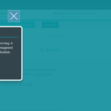
ősnők nőnapra
Megtáncoltatott Oscar-szobor
us 16.
2018. március 16.
i Hírekre, kattintson!
Kutatás
magyar
ent meg. A
start
 megjelent
Keresés
lhetőek.
stop
KÖVETKEZŐ:
NE LEHESSEN MÁR MINDENT
MEGÚSZNI – THURÓCZY SZABOLCCSAL
BESZÉLGETTÜNK
ELŐZŐ:
CSAK ELVI TÖBB