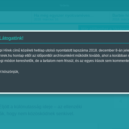
hirdetés
Ha még egyszer nyolcvanéves…
Barbie-h
2018. március 16.
2018. márci
Már előfizethet a Vasárnap
 Látogatónk!
i Hírek című közéleti hetilap utolsó nyomtatott lapszáma 2018. december 8-án jel
hirek.hu honlap ettől az időponttól archívumként működik tovább, ahol a korábban
ókusz
Szerintem
Ízlés
Sport
égi módon kereshetők, de a tartalom nem frissül, és az egyes írások sem kommente
t köszönjük,
rzsolják el
Megjelent a 2017. október 28.-i lapszámban
ljött a különutasság ideje – az ellenzéki
lják, hogy nem közösködnek senkivel.