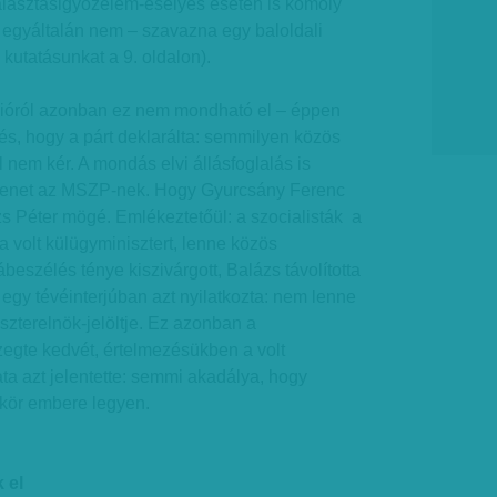
lasztásigyőzelem-esélyes esetén is komoly
 egyáltalán nem – szavazna egy baloldali
kutatásunkat a 9. oldalon).
cióról azonban ez nem mondható el – éppen
tés, hogy a párt deklarálta: semmilyen közös
l nem kér. A mondás elvi állásfoglalás is
üzenet az MSZP-nek. Hogy Gyurcsány Ferenc
zs Péter mögé. Emlékeztetőül: a szocialisták a
a volt külügyminisztert, lenne közös
ábeszélés ténye kiszivárgott, Balázs távolította
 egy tévéinterjúban azt nyilatkozta: nem lenne
zterelnök-jelöltje. Ez azonban a
zegte kedvét, értelmezésükben a volt
a azt jelentette: semmi akadálya, hogy
kör embere legyen.
 el