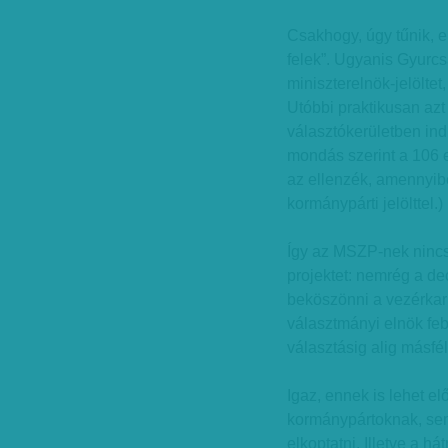
Csakhogy, úgy tűnik, 
felek”. Ugyanis Gyurc
miniszterelnök-jelöltet
Utóbbi praktikusan azt
választókerületben indí
mondás szerint a 106 e
az ellenzék, amennyib
kormánypárti jelölttel.)
Így az MSZP-nek nincs 
projektet: nemrég a de
beköszönni a vezérkar 
választmányi elnök febr
választásig alig másfé
Igaz, ennek is lehet e
kormánypártoknak, se
elkoptatni. Illetve a 