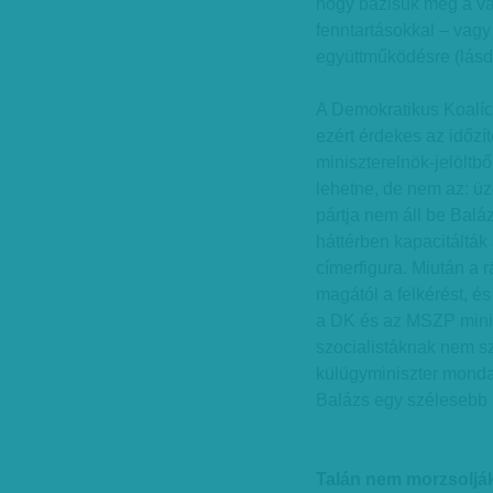
hogy bázisuk még a vá
fenntartásokkal – vagy
együttműködésre (lásd 
A Demokratikus Koalí
ezért érdekes az időzí
miniszterelnök-jelöltbő
lehetne, de nem az: 
pártja nem áll be Balá
háttérben kapacitálták 
címerfigura. Miután a r
magától a felkérést, és
a DK és az MSZP minis
szocialistáknak nem s
külügyminiszter mondat
Balázs egy szélesebb 
Talán nem morzsolják