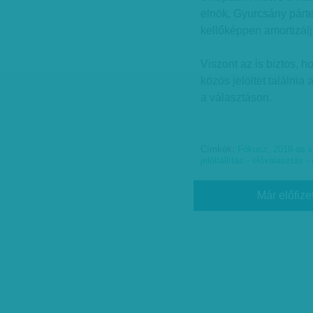
elnök, Gyurcsány párte
kellőképpen amortizál
Viszont az is biztos,
közös jelöltet találnia
a választáson.
Címkék:
Fókusz
,
2018-as v
jelöltállítás - előválasztás -
Már előfize