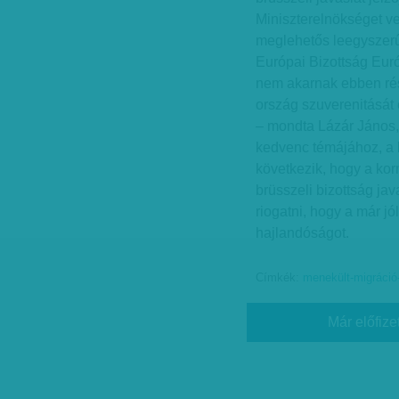
Miniszterelnökséget ve
meglehetős leegyszerűs
Európai Bizottság Eu
nem akarnak ebben rés
ország szuverenitását 
– mondta Lázár János,
kedvenc témájához, a
következik, hogy a ko
brüsszeli bizottság ja
riogatni, hogy a már j
hajlandóságot.
Címkék:
menekült-migráció
Már előfize