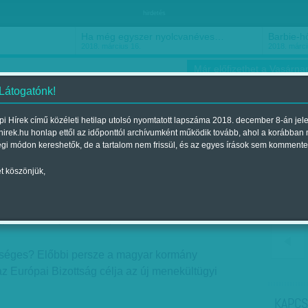
hirdetés
Ha még egyszer nyolcvanéves…
Barbie-h
2018. március 16.
2018. márci
Már előfizethet a Vasárnap
 Látogatónk!
i Hírek című közéleti hetilap utolsó nyomtatott lapszáma 2018. december 8-án jel
hirek.hu honlap ettől az időponttól archívumként működik tovább, ahol a korábban
ókusz
Szerintem
Ízlés
Sport
égi módon kereshetők, de a tartalom nem frissül, és az egyes írások sem kommente
t köszönjük,
m a riogatásra
jelent a 2016. július 16.-i lapszámban
séges? Előbbi persze a magyar kormány
z Európai Bizottság célja az új menekültügyi
KAPCS