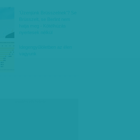
'Üzenjünk Brüsszelnek'? Se
Brüsszelt, se Berlint nem
hatja meg - Kötélhúzás
nyertesek nélkül
Idegengyűlöletben az élen
vagyunk
társadalmi célú hirdetés