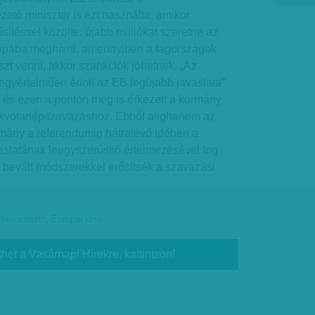
zető miniszter is ezt használta, amikor
ítéssel közölte: újabb milliókat szeretne az
rópába meghívni, amennyiben a tagországok
zt venni, akkor szankciók jöhetnek. „Az
egyértelműen érinti az EB legújabb javaslata”
 és ezen a ponton meg is érkezett a kormány
 kvótanépszavazáshoz. Ebből alighanem az
rmány a referendumig hátralévő időben a
vaslatának leegyszerűsítő értelmezésével fog
ól bevált módszerekkel erősítsék a szavazási
-bevándorló
,
Európai Unió
thet a Vasárnapi Hírekre, kattintson!