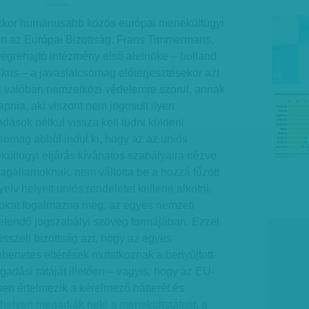
hirdetes
kor humánusabb közös európai menekültügyi
éten az Európai Bizottság. Frans Timmermans,
végrehajtó intézmény első alelnöke – holland
ikus – a javaslatcsomag előterjesztésekor azt
i valóban nemzetközi védelemre szorul, annak
apnia, aki viszont nem jogosult ilyen
dások nélkül vissza kell tudni küldeni
somag abból indul ki, hogy az az uniós
kültügyi eljárás kívánatos szabályaira nézve
 tagállamoknak, nem váltotta be a hozzá fűzött
elv helyett uniós rendeletet kellene alkotni,
sokat fogalmazna meg, az egyes nemzeti
etendő jogszabályi szöveg formájában. Ezzel
üsszeli bizottság azt, hogy az egyes
bbenetes eltérések mutatkoznak a benyújtott
dási rátáját illetően – vagyis, hogy az EU-
n értelmezik a kérelmező hátterét és
k helyen megadják neki a menekültstátust, a