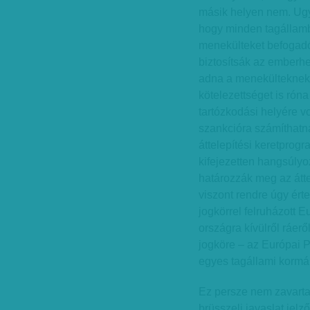
másik helyen nem. Ugy
hogy minden tagállam
menekülteket befogadó
biztosítsák az emberhe
adna a menekülteknek 
kötelezettséget is róna
tartózkodási helyére v
szankcióra számíthatn
áttelepítési keretprogr
kifejezetten hangsúlyo
határozzák meg az átt
viszont rendre úgy ért
jogkörrel felruházott E
országra kívülről ráerő
jogköre – az Európai P
egyes tagállami kormá
Ez persze nem zavarta
brüsszeli javaslat jelz