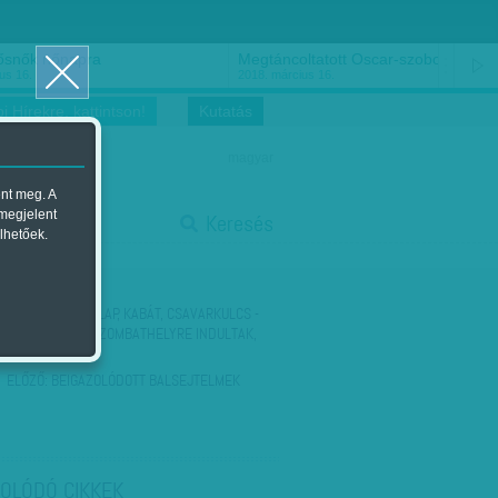
ősnők nőnapra
Megtáncoltatott Oscar-szobor
us 16.
2018. március 16.
i Hírekre, kattintson!
Kutatás
magyar
ent meg. A
start
 megjelent
Keresés
lhetőek.
stop
KÖVETKEZŐ:
KALAP, KABÁT, CSAVARKULCS -
1956. JÚLIUS: SZOMBATHELYRE INDULTAK,
AZ NSZK-BAN…
ELŐZŐ:
BEIGAZOLÓDOTT BALSEJTELMEK
OLÓDÓ CIKKEK