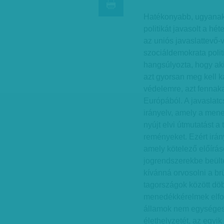
Hatékonyabb, ugyanak
politikát javasolt a h
az uniós javaslattevő-
szociáldemokrata polit
hangsúlyozta, hogy ak
azt gyorsan meg kell k
védelemre, azt fennaka
Európából. A javaslatc
irányelv, amely a mene
nyújt elvi útmutatást a
reményeket. Ezért irány
amely kötelező előírá
jogrendszerekbe beült
kívánná orvosolni a br
tagországok között dö
menedékkérelmek elfoga
államok nem egységese
élethelyzetét, az egyi