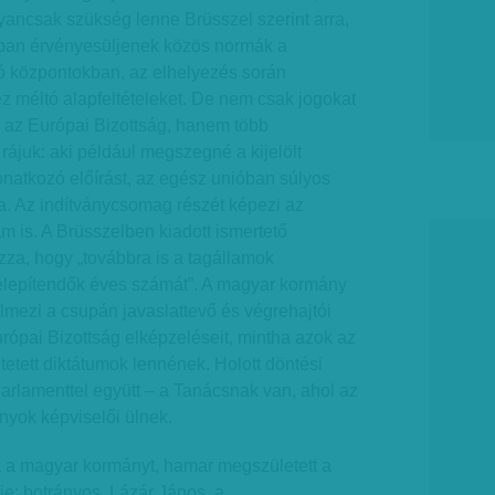
ancsak szükség lenne Brüsszel szerint arra,
ban érvényesüljenek közös normák a
 központokban, az elhelyezés során
z méltó alapfeltételeket. De nem csak jogokat
az Európai Bizottság, hanem több
 rájuk: aki például megszegné a kijelölt
onatkozó előírást, az egész unióban súlyos
a. Az indítványcsomag részét képezi az
am is. A Brüsszelben kiadott ismertető
zza, hogy „továbbra is a tagállamok
elepítendők éves számát”. A magyar kormány
elmezi a csupán javaslattevő és végrehajtói
urópai Bizottság elképzeléseit, mintha azok az
ltetett diktátumok lennének. Holott döntési
arlamenttel együtt – a Tanácsnak van, ahol az
nyok képviselői ülnek.
 a magyar kormányt, hamar megszületett a
ője: botrányos. Lázár János, a