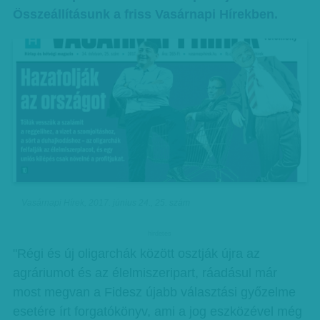
Összeállításunk a friss Vasárnapi Hírekben.
Vasárnapi Hírek, 2017. június 24., 25. szám
hirdetes
"Régi és új oligarchák között osztják újra az
agráriumot és az élelmiszeripart, ráadásul már
most megvan a Fidesz újabb választási győzelme
esetére írt forgatókönyv, ami a jog eszközével még