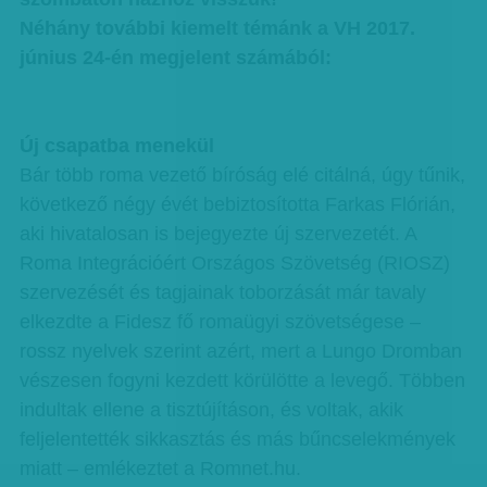
Néhány további kiemelt témánk a VH 2017.
június 24-én megjelent számából:
Új csapatba menekül
Bár több roma vezető bíróság elé citálná, úgy tűnik,
következő négy évét bebiztosította Farkas Flórián,
aki hivatalosan is bejegyezte új szervezetét. A
Roma Integrációért Országos Szövetség (RIOSZ)
szervezését és tagjainak toborzását már tavaly
elkezdte a Fidesz fő romaügyi szövetségese –
rossz nyelvek szerint azért, mert a Lungo Dromban
vészesen fogyni kezdett körülötte a levegő. Többen
indultak ellene a tisztújításon, és voltak, akik
feljelentették sikkasztás és más bűncselekmények
miatt – emlékeztet a Romnet.hu.