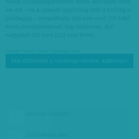
hónap szabadságvesztésre ítélték adócsalás miatt,
ám ezt – ha a spanyol ügyészség után a bíróság is
jóváhagyja – megválthatja 255 ezer euró (79 millió
forint) pénzbüntetéssel. Egy börtönnap „ára”
nagyjából 400 euró (124 ezer forint).
Címkék:
Fókusz
,
Ajánló
,
Vasárnapi Hírek
Már előfizethet a Vasárnapi Hírekre, kattintson!
KÖVETKEZŐ:
FÉLREÉRTETT…
ELŐZŐ:
FARKAS FLÓRIÁN…