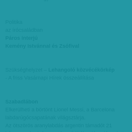
Politika
az írócsaládban
Páros interjú
Kemény Istvánnal és Zsófival
Szükséghelyzet –
Lehangoló közvécékörkép
- A friss Vasárnapi Hírek összeállítása
Szabadlábon
Elkerülheti a börtönt Lionel Messi, a Barcelona
labdarúgócsapatának világsztárja.
Az ötszörös aranylabdás argentin támadót 21