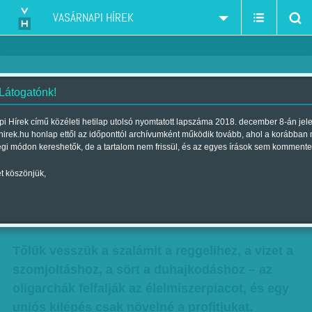
VASÁRNAPI HÍREK
 Látogatónk!
Hazatolják az országot - Attól is
i Hírek című közéleti hetilap utolsó nyomtatott lapszáma 2018. december 8-án jel
hirek.hu honlap ettől az időponttól archívumként működik tovább, ahol a korábban
híznának, ha kilépnénk az EU-
égi módon kereshetők, de a tartalom nem frissül, és az egyes írások sem kommente
ból - A címlapon Mészáros,
t köszönjük,
Matolcsy, Csányi
Szerző:
VH ajánló
| Megjelent a 2017. június 24.-i lapszámban
Tőlük vesszük a szalámit a reggelihez, a vizet a
szomjoltáshoz, a sört a duhajkodáshoz – az
oligarchák felfalják az élelmiszerpiacot, és egy
uniós kilépés csak növelné a profitjukat.