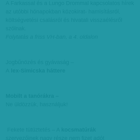
A Farkassal és a Lungo Drommal kapcsolatos hírek
az utóbbi hónapokban közokirat- hamisításról,
költségvetési csalásról és hivatali visszaélésről
szólnak.
Folytatás a friss VH-ban, a 4. oldalon
Jogbűnözés és gyávaság –
A
lex-Simicska háttere
Mobilt a tanórákra –
Ne üldözzük, használjuk!
Fekete tütüztetés – A
kocsmatúrák
szervezőinek nagy része nem fizet adót