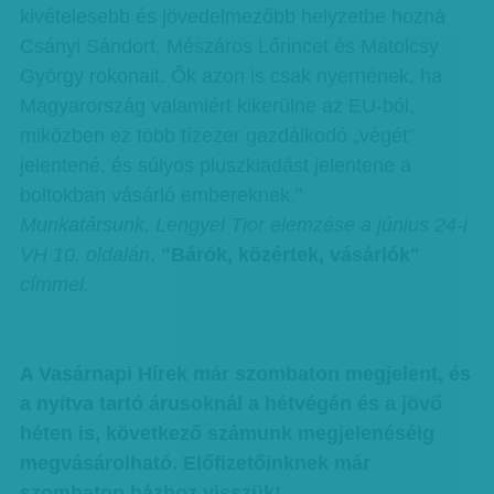
kivételesebb és jövedelmezőbb helyzetbe hozná
Csányi Sándort, Mészáros Lőrincet és Matolcsy
György rokonait. Ők azon is csak nyernének, ha
Magyarország valamiért kikerülne az EU-ból,
miközben ez több tízezer gazdálkodó „végét”
jelentené, és súlyos pluszkiadást jelentene a
boltokban vásárló embereknek."
Munkatársunk, Lengyel Tior elemzése a június 24-i
VH 10. oldalán
,
"Bárók, közértek, vásárlók"
címmel.
A Vasárnapi Hírek már szombaton megjelent, és
a nyitva tartó árusoknál a hétvégén és a jövő
héten is, következő számunk megjelenéséig
megvásárolható. Előfizetőinknek már
szombaton házhoz visszük!