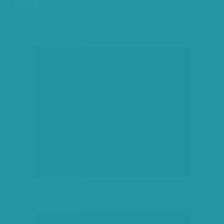
társadalmi célú hirdetés
hirdetés