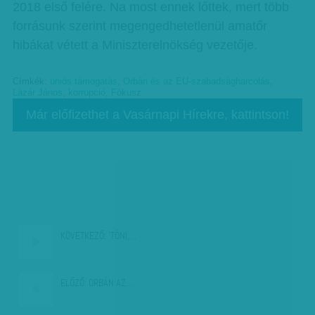
2018 első felére. Na most ennek lőttek, mert több
forrásunk szerint megengedhetetlenül amatőr
hibákat vétett a Miniszterelnökség vezetője.
Címkék:
uniós támogatás
,
Orbán és az EU-szabadságharcolás
,
Lázár János
,
korrupció
,
Fókusz
Már előfizethet a Vasárnapi Hírekre, kattintson!
KÖVETKEZŐ:
'TÓNI,…
ELŐZŐ:
ORBÁN AZ…