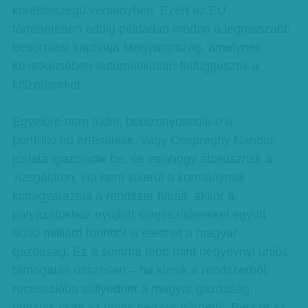
keretösszegű versenyben. Ezért az EU
történetében eddig példátlan módon a legrosszabb
besorolást kaphatja Magyarország, amelynek
következtében automatikusan felfüggesztik a
kifizetéseket.
Egyelőre nem tudni, bebizonyosodik-e a
portfolio.hu értesülése, vagy Csepreghy Nándor
jóslata igazolódik be, és valahogy átcsúsznak a
vizsgálaton. Ha nem sikerül a kormánynak
kimagyaráznia a rendszer hibáit, akkor a
pályázatokhoz nyújtott kiegészítésekkel együtt
9000 milliárd forinttól is eleshet a magyar
gazdaság. Ez a summa több mint négyévnyi uniós
támogatás összesen – ha kiesik a rendszerből,
recesszióba süllyedhet a magyar gazdaság,
ugyanis csak az uniós pénzek pörgetik. Persze az