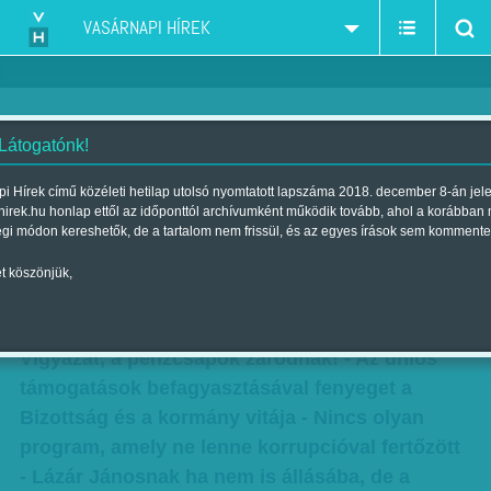
VASÁRNAPI HÍREK
 Látogatónk!
Áll a bál a kormányban - Lázár
i Hírek című közéleti hetilap utolsó nyomtatott lapszáma 2018. december 8-án jel
hirek.hu honlap ettől az időponttól archívumként működik tovább, ahol a korábban
János amatőr hibákat vétett
égi módon kereshetők, de a tartalom nem frissül, és az egyes írások sem kommente
forrásaink szerint
t köszönjük,
Szerző:
Munkatársainktól
| Megjelent a 2016. október 08.-i lapszámban
Vigyázat, a pénzcsapok záródnak! - Az uniós
támogatások befagyasztásával fenyeget a
Bizottság és a kormány vitája - Nincs olyan
program, amely ne lenne korrupcióval fertőzött
- Lázár Jánosnak ha nem is állásába, de a