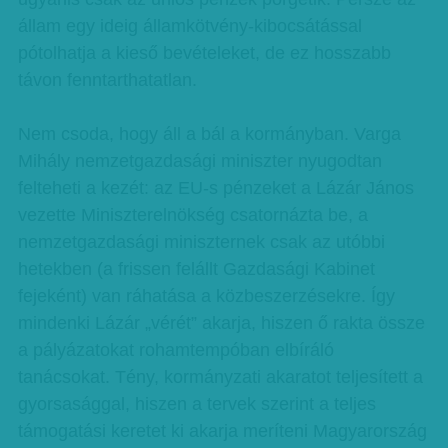
állam egy ideig államkötvény-kibocsátással
pótolhatja a kieső bevételeket, de ez hosszabb
távon fenntarthatatlan.
Nem csoda, hogy áll a bál a kormányban. Varga
Mihály nemzetgazdasági miniszter nyugodtan
felteheti a kezét: az EU-s pénzeket a Lázár János
vezette Miniszterelnökség csatornázta be, a
nemzetgazdasági miniszternek csak az utóbbi
hetekben (a frissen felállt Gazdasági Kabinet
fejeként) van ráhatása a közbeszerzésekre. Így
mindenki Lázár „vérét” akarja, hiszen ő rakta össze
a pályázatokat rohamtempóban elbíráló
tanácsokat. Tény, kormányzati akaratot teljesített a
gyorsasággal, hiszen a tervek szerint a teljes
támogatási keretet ki akarja meríteni Magyarország