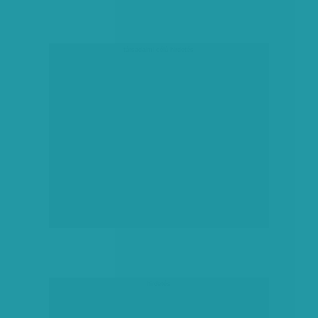
társadalmi célú hirdetés
hirdetés