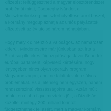
kifizetést felfüggesztheti a magyar elosztórendszer
problémái miatt, Csepreghy Nándor, a
Miniszterelnökség miniszterhelyettese arról beszél,
a kormány megduplázhatja az uniós pályázatok
kifizetéseit az év utolsó három hónapjában.
Hogy melyik dimenzió a valóságos, az hamarosan
kiderül. Mindenesetre már júniusban azt írta a
Bizottság illetékes főigazgatósága Jávor Benedek
európai parlamenti képviselő kérdésére, hogy
lényegében nincs olyan operatív program
Magyarországon, ahol ne találtak volna súlyos
problémákat. És a jelenség nem egyszeri, hanem
rendszerszintű visszásságokra utal. Aztán múlt
pénteken újabb figyelmeztetés jött, a Bizottság
közölte: mintegy 200 milliárd forintot
függeszthetnek fel azért, mert a magyar kormány