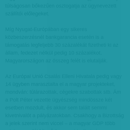
túlságosan bőkezűen osztogatja az úgynevezett
szállítói előlegeket.
Míg Nyugat-Európában egy sikeres
közbeszerzésnél bankgarancia esetén is a
támogatás legfeljebb 30 százalékát fizetheti ki az
állam, fedezet nélkül pedig 10 százalékot,
Magyarországon az összeg felét is elutalják.
Az Európai Unió Csalás Elleni Hivatala pedig vagy
14 ügyben marasztalta el a magyar projekteket,
mondván: túlárazottak, cégekre szabottak stb. Ám
a Polt Péter vezette ügyészség mindössze két
esetben mozdult, és akkor sem talált semmi
kivetnivalót a pályázatokban. Csakhogy a Bizottság
a jelek szerint nem viccel – a magyar GDP több