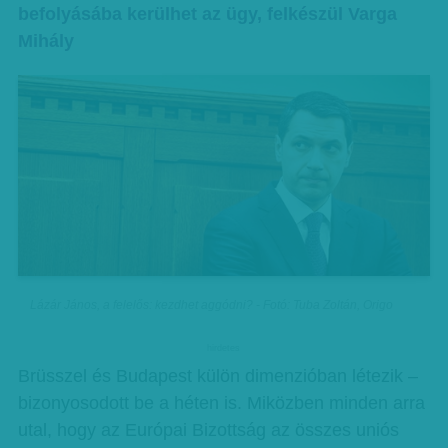
befolyásába kerülhet az ügy, felkészül Varga
Mihály
Lázár János, a felelős: kezdhet aggódni? - Fotó: Tuba Zoltán, Origo
hirdetes
Brüsszel és Budapest külön dimenzióban létezik –
bizonyosodott be a héten is. Miközben minden arra
utal, hogy az Európai Bizottság az összes uniós