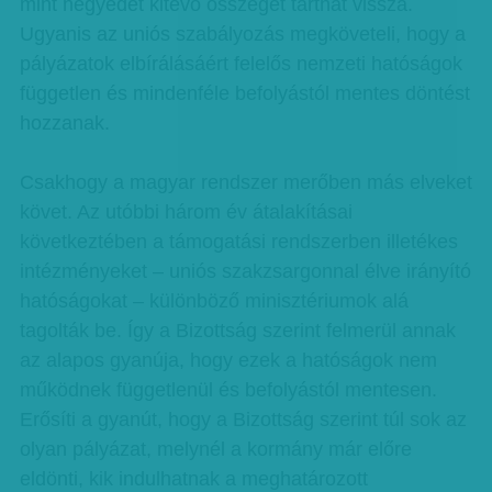
mint negyedét kitevő összeget tarthat vissza.
Ugyanis az uniós szabályozás megköveteli, hogy a
pályázatok elbírálásáért felelős nemzeti hatóságok
független és mindenféle befolyástól mentes döntést
hozzanak.
Csakhogy a magyar rendszer merőben más elveket
követ. Az utóbbi három év átalakításai
következtében a támogatási rendszerben illetékes
intézményeket – uniós szakzsargonnal élve irányító
hatóságokat – különböző minisztériumok alá
tagolták be. Így a Bizottság szerint felmerül annak
az alapos gyanúja, hogy ezek a hatóságok nem
működnek függetlenül és befolyástól mentesen.
Erősíti a gyanút, hogy a Bizottság szerint túl sok az
olyan pályázat, melynél a kormány már előre
eldönti, kik indulhatnak a meghatározott