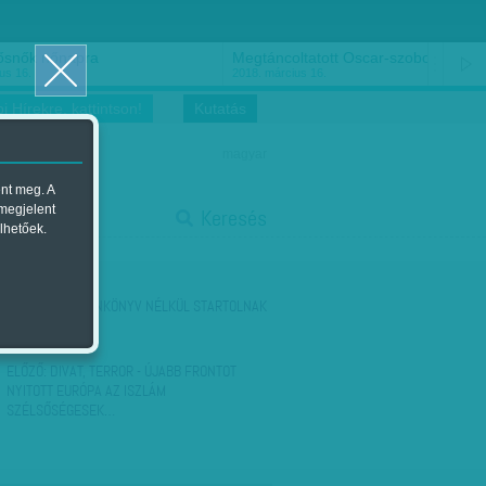
ősnők nőnapra
Megtáncoltatott Oscar-szobor
us 16.
2018. március 16.
i Hírekre, kattintson!
Kutatás
magyar
ent meg. A
start
 megjelent
Keresés
lhetőek.
stop
KÖVETKEZŐ:
TANKÖNYV NÉLKÜL STARTOLNAK
ELŐZŐ:
DIVAT, TERROR - ÚJABB FRONTOT
NYITOTT EURÓPA AZ ISZLÁM
SZÉLSŐSÉGESEK…