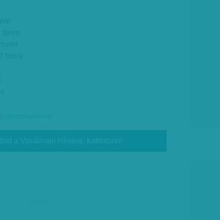
int
forint
orint
 forint
t
nt
i összehasonlítás
thet a Vasárnapi Hírekre, kattintson!
hirdetés