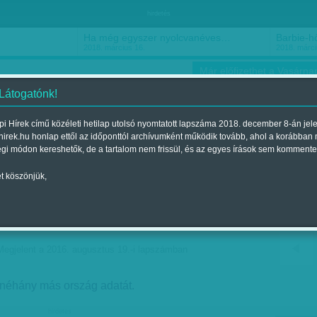
hirdetés
Ha még egyszer nyolcvanéves…
Barbie-h
2018. március 16.
2018. márci
Már előfizethet a Vasárnap
 Látogatónk!
i Hírek című közéleti hetilap utolsó nyomtatott lapszáma 2018. december 8-án jel
hirek.hu honlap ettől az időponttól archívumként működik tovább, ahol a korábban
ókusz
Szerintem
Ízlés
Sport
égi módon kereshetők, de a tartalom nem frissül, és az egyes írások sem kommente
t köszönjük,
nt a magyar minimálnyugdíj
Megjelent a 2016. augusztus 19.-i lapszámban
 néhány más ország adatát.
hirdetes