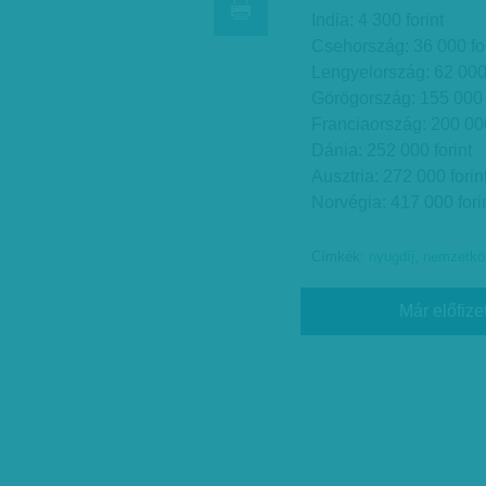
India: 4 300 forint
Csehország: 36 000 for
Lengyelország: 62 000 
Görögország: 155 000 f
Franciaország: 200 000
Dánia: 252 000 forint
Ausztria: 272 000 forin
Norvégia: 417 000 fori
Címkék:
nyugdíj
,
nemzetköz
Már előfize