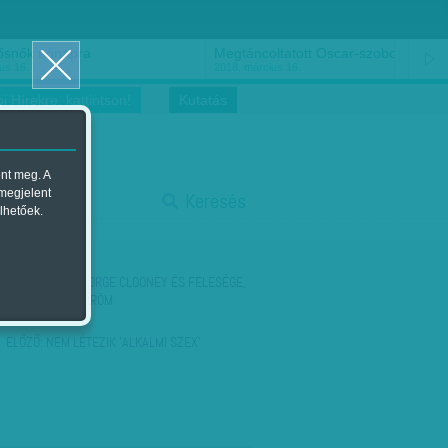
ősnők nőnapra
Megtáncoltatott Oscar-szobor
us 16.
2018. március 16.
i Hírekre, kattintson!
Kutatás
ent meg. A
start
 megjelent
Keresés
lhetőek.
stop
KÖVETKEZŐ:
GEORGE CLOONEY ÉS FELESÉGE,
AMAL - DUPLA ÖRÖM
ELŐZŐ:
NEM LÉTEZIK 'ALKALMI SZEX'