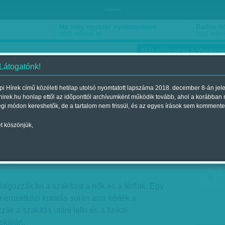
hirdetés
Ha még egyszer nyolcvanéves…
Barbie-h
2018. március 16.
2018. márci
Már előfizethet a Vasárnap
 Látogatónk!
i Hírek című közéleti hetilap utolsó nyomtatott lapszáma 2018. december 8-án jel
hirek.hu honlap ettől az időponttól archívumként működik tovább, ahol a korábban
ókusz
Szerintem
Ízlés
Sport
égi módon kereshetők, de a tartalom nem frissül, és az egyes írások sem kommente
t köszönjük,
 jobban
Megjelent a 2017. február 25.-i lapszámban
lgozzák fel a szakítást a nők és a férfiak. Egy
nemzetközi kutatás során arra kérték a
ák a szakítás utáni lelki és a fizikai
skálán.