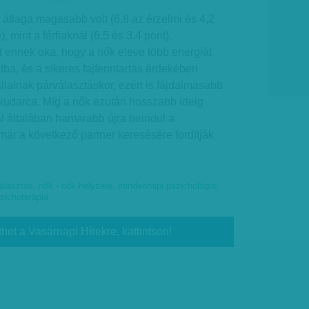
hirdetes
 átlaga magasabb volt (6,8 az érzelmi és 4,2
), mint a férfiaknál (6,5 és 3,4 pont).
 ennek oka, hogy a nők eleve több energiát
tba, és a sikeres fajfenntartás érdekében
lalnak párválasztáskor, ezért is fájdalmasabb
kudarca. Míg a nők ezután hosszabb ideig
ál általában hamarabb újra beindul a
már a következő partner keresésére fordítják
álasztás
,
nők - nők helyzete
,
mindennapi pszichológia
,
zichoterápia
thet a Vasárnapi Hírekre, kattintson!