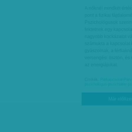
A nőknél mindkét érték
pont a fizikai fájdalomé
Pszichológusok szerint
fektetnek egy kapcsola
nagyobb kockázatot vál
számukra a kapcsolat 
gyászolnak, a férfiakn
versengési ösztön, és 
az energiájukat.
Címkék:
Párkapcsolat-Párv
pszichológus-pszichiáter-ps
Már előfize