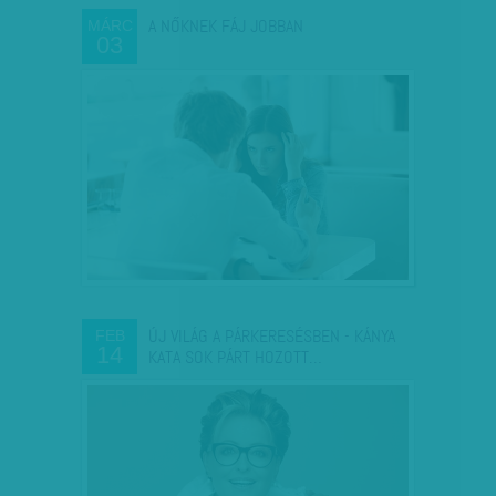
A NŐKNEK FÁJ JOBBAN
MÁRC
03
ÚJ VILÁG A PÁRKERESÉSBEN - KÁNYA
FEB
14
KATA SOK PÁRT HOZOTT…