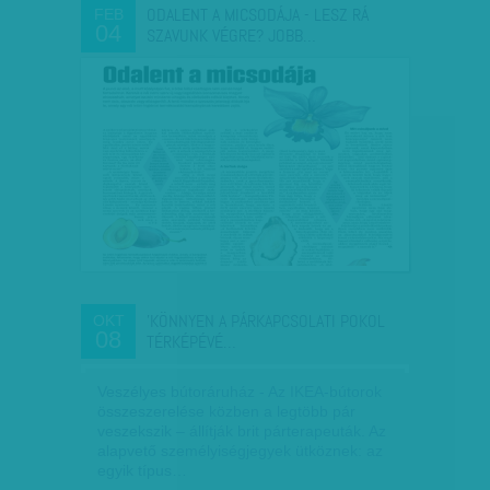
ODALENT A MICSODÁJA - LESZ RÁ
FEB
04
SZAVUNK VÉGRE? JOBB…
'KÖNNYEN A PÁRKAPCSOLATI POKOL
OKT
08
TÉRKÉPÉVÉ…
Veszélyes bútoráruház - Az IKEA-bútorok
összeszerelése közben a legtöbb pár
veszekszik – állítják brit párterapeuták. Az
alapvető személyiségjegyek ütköznek: az
egyik típus…