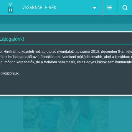
VASÁRNAPI HÍREK
 Látogatónk!
Párkapcsolat-Párválasztás
szűkítés:
i Hírek című közéleti hetilap utolsó nyomtatott lapszáma 2018. december 8-án jel
hirek.hu honlap ettől az időponttól archívumként működik tovább, ahol a korábban
égi módon kereshetők, de a tartalom nem frissül, és az egyes írások sem kommente
t köszönjük,
MEGOSZTOTT SZERELEM –
JÚN
05
SOKSZÍNŰSÉG ÉS SOKSZÍVŰSÉG…