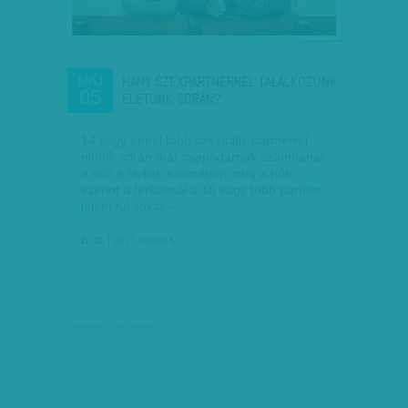
HÁNY SZEXPARTNERREL TALÁLKOZUNK
MÁJ
05
ÉLETÜNK SORÁN?…
14 vagy ennél több szexuális partnerrel
életük során már csapodárnak számítanak
a nők a férfiak szemében, míg a nők
szerint a férfiaknál a 15 vagy több partner
jelent túl sokat –…
B. O.
| 2017. május 5.
társadalmi célú hirdetés