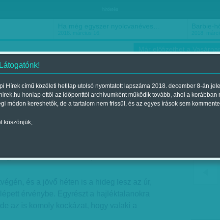
hirdetés
Ha még egyszer nyolcvanéves…
Barbie-h
2018. március 16.
2018. márci
Már előfizethet a Vasárnap
 Látogatónk!
i Hírek című közéleti hetilap utolsó nyomtatott lapszáma 2018. december 8-án jel
hirek.hu honlap ettől az időponttól archívumként működik tovább, ahol a korábban
ókusz
Szerintem
Ízlés
Sport
égi módon kereshetők, de a tartalom nem frissül, és az egyes írások sem kommente
t köszönjük,
deg jön
Megjelent a 2018. február 24.-i lapszámban
végén, és a jövő héten is a hideg lesz az úr,
 lépett érvénybe. Egyrészt a hajléktalanokra
, de az is komoly kockázat, hogy valaki a