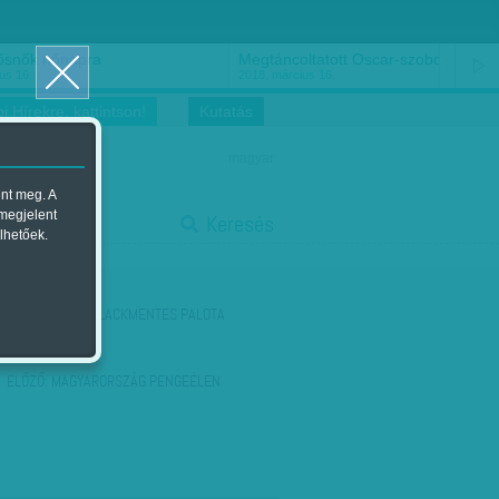
ősnők nőnapra
Megtáncoltatott Oscar-szobor
us 16.
2018. március 16.
i Hírekre, kattintson!
Kutatás
magyar
ent meg. A
start
 megjelent
Keresés
lhetőek.
stop
KÖVETKEZŐ:
PALACKMENTES PALOTA
ELŐZŐ:
MAGYARORSZÁG PENGEÉLEN