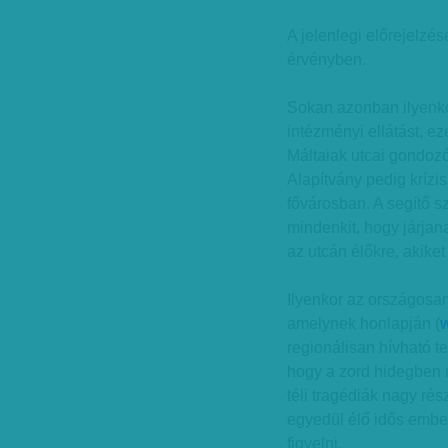
A jelenlegi előrejelzés
érvényben.
Sokan azonban ilyenkor
intézményi ellátást, ez
Máltaiak utcai gondoz
Alapítvány pedig krízis
fővárosban. A segítő sz
mindenkit, hogy járjan
az utcán élőkre, akiket
Ilyenkor az országosan
amelynek honlapján (
regionálisan hívható t
hogy a zord hidegben 
téli tragédiák nagy rés
egyedül élő idős embe
figyelni.