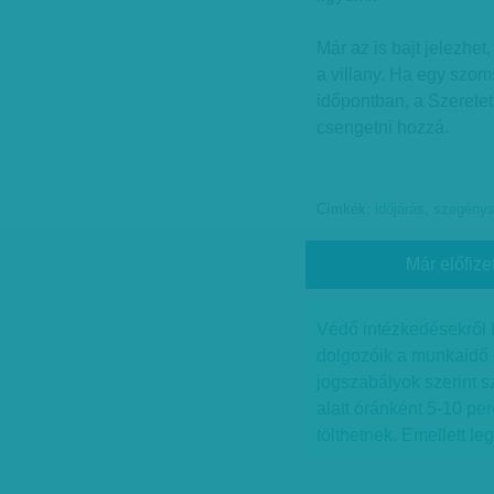
Már az is bajt jelezhet
a villany. Ha egy szom
időpontban, a Szeretet
csengetni hozzá.
Címkék:
időjárás
,
szegény
Már előfize
Védő intézkedésekről 
dolgozóik a munkaidő 
jogszabályok szerint s
alatt óránként 5-10 pe
tölthetnek. Emellett le