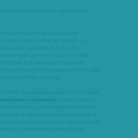
ek alapján a vörös riasztás egy hétig lesz
 is bizalmatlanok, és elutasítják az
ért nekik helyben próbálnak segíteni – a
ószolgálatot működtetnek, a Menhely
autóval igyekszik elérni a bajban lévőket a
ervezetek és a minisztérium is arra kér
ak nyitott szemmel, fokozottan figyeljenek oda
 ilyenkor a kihűlés fenyeget.
 működő diszpécserszolgálatot kell értesíteni,
www.diszpecserportal.hu
) megtalálhatóak a
elefonszámok. Ugyanakkor azt is fontos tudni,
nem csak a hajléktalanok lehetnek bajban, a
ze fűtetlen lakásokban történik, éppen ezért az
rekre is a szokásosnál jobban oda kell