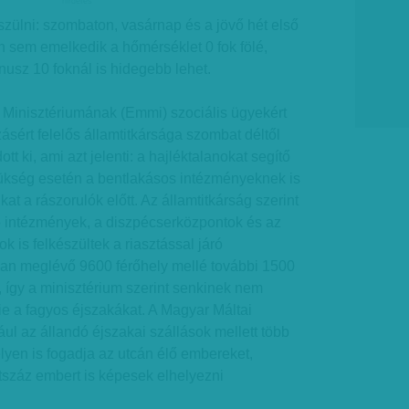
hirdetes
szülni: szombaton, vasárnap és a jövő hét első
 sem emelkedik a hőmérséklet 0 fok fölé,
usz 10 foknál is hidegebb lehet.
 Minisztériumának (Emmi) szociális ügyekért
ásért felelős államtitkársága szombat déltől
ott ki, ami azt jelenti: a hajléktalanokat segítő
zükség esetén a bentlakásos intézményeknek is
kat a rászorulók előtt. Az államtitkárság szerint
 intézmények, a diszpécserközpontok és az
k is felkészültek a riasztással járó
osan meglévő 9600 férőhely mellé további 1500
k, így a minisztérium szerint senkinek nem
nie a fagyos éjszakákat. A Magyar Máltai
ául az állandó éjszakai szállások mellett több
yen is fogadja az utcán élő embereket,
tszáz embert is képesek elhelyezni