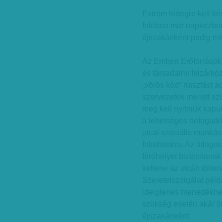
Extrém hidegre kell ké
felében már napközben
éjszakánként pedig mín
Az Emberi Erőforrások
és társadalmi felzárkóz
„vörös kód” riasztást ad
szervezetek mellett s
meg kell nyitniuk kapui
a lehetséges befogadó
utcai szociális munkáso
feladatokra. Az átlag
férőhelyet biztosítana
kellene az utcán tölte
Szeretetszolgálat péld
ideiglenes menedékhel
szükség esetén akár ö
éjszakánként.