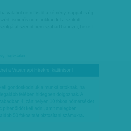
, ha valahol nem füstöl a kémény, nappal is ég
széd, ismerős nem bukkan fel a szokott
szolgálat szerint nem szabad habozni, bekell
ség
,
hajléktalan
thet a Vasárnapi Hírekre, kattintson!
kell gondoskodniuk a munkáltatóknak, ha
legalább felében hidegben dolgoznak. A
zabadban 4, zárt helyen 10 fokos hőmérséklet
rc pihenőidőt kell adni, amit melegben
galább 50 fokos teát biztosítani számukra.