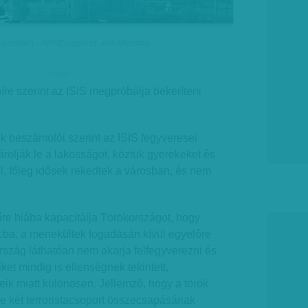
városáért - AFP/Europress, Aris Messinis
hirdetes
re szerint az ISIS megpróbálja bekeríteni
k beszámolói szerint az ISIS fegyveresei
rolják le a lakosságot, köztük gyerekeket és
il, főleg idősek rekedtek a városban, és nem
e hiába kapacitálja Törökországot, hogy
cba, a menekültek fogadásán kívül egyelőre
rszág láthatóan nem akarja felfegyverezni és
iket mindig is ellenségnek tekintett,
eik miatt különösen. Jellemző, hogy a török
e két terroristacsoport összecsapásának