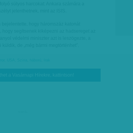
folyó súlyos harcokat: Ankara számára a
élyt jelenthetnek, mint az ISIS.
bejelentette, hogy háromszáz katonát
, hogy segítsenek kiképezni az hadsereget az
panyol védelmi miniszter azt is leszögezte, a
 küldik, de „még bármi megtörténhet”.
ror
,
USA
,
Szíria
,
háború
,
Irak
thet a Vasárnapi Hírekre, kattintson!
hirdetés