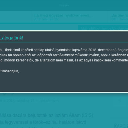
hirdetés
Ha még egyszer nyolcvanéves…
Barbie-h
2018. március 16.
2018. márci
Már előfizethet a Vasárnap
 Látogatónk!
i Hírek című közéleti hetilap utolsó nyomtatott lapszáma 2018. december 8-án jel
hirek.hu honlap ettől az időponttól archívumként működik tovább, ahol a korábban
ókusz
Szerintem
Ízlés
Sport
égi módon kereshetők, de a tartalom nem frissül, és az egyes írások sem kommente
t köszönjük,
t nem lehet csak a
egnyerni
nt a 2014. október 12.-i lapszámban
llása dacára bejutottak az Iszlám Állam (ISIS)
a fegyveresei a török–szíriai határon fekvő
KAPCS