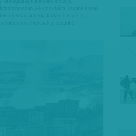
 stratégiailag különösen fontos a
olytatott harcban. A kurdok lakta Kobane eleste
ett amerikai stratégia kudarcát is jelenti,
 háborút nem lehet csak a levegőből