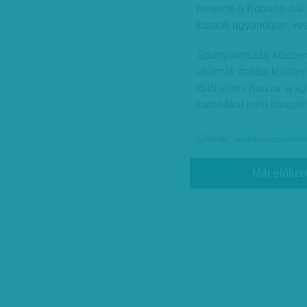
nevezte a Kobane-nál 
kurdok ugyanolyan vesz
Spanyolország közben 
akarnak Irakba küldeni
ISIS elleni harcra, a s
katonákat nem harcolni
Címkék:
radikális iszlám-ter
Már előfize