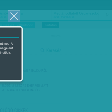
ősnők nőnapra
Megtáncoltatott Oscar-szobor
us 16.
2018. március 16.
i Hírekre, kattintson!
Kutatás
magyar
ent meg. A
start
 megjelent
Keresés
lhetőek.
stop
KÖVETKEZŐ:
SÁMÁN A BALKÁNRÓL
ELŐZŐ:
MI LESZ AZ EMBARGÓ MIATT
MEGMARADT IPARI ALMÁBÓL?
OLÓDÓ CIKKEK