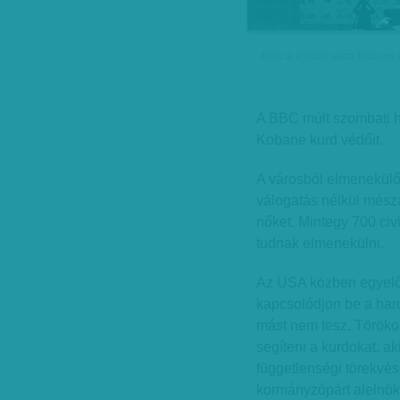
Harc a kurdok lakta Kobane 
A BBC múlt szombati hí
Kobane kurd védőit.
A városból elmenekülő
válogatás nélkül mészá
nőket. Mintegy 700 civ
tudnak elmenekülni.
Az USA közben egyelőr
kapcsolódjon be a har
mást nem tesz. Töröko
segíteni a kurdokat, ak
függetlenségi törekvés
kormányzópárt alelnök