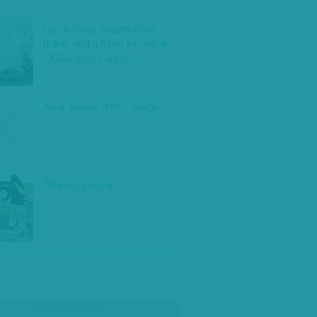
Egy kilövés másfél millió
dollár, eddig 47-et indítottak
- Költséges háború
Avar János: A 9/11 világa
Toborzott terror
társadalmi célú hirdetés