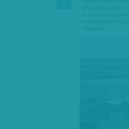
Kobane városba, amely
terrorszervezet ellen f
az ISIS ellen meghirdet
bebizonyosodik: ezt a
megnyerni.