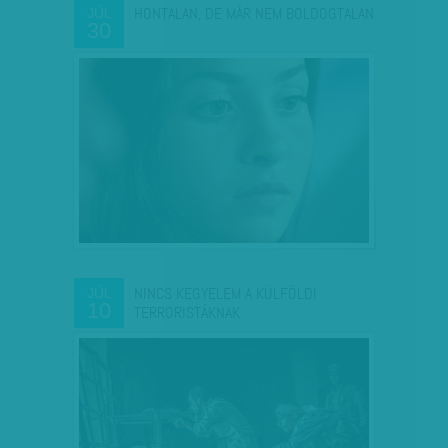
HONTALAN, DE MÁR NEM BOLDOGTALAN
JÚL
30
NINCS KEGYELEM A KÜLFÖLDI
JÚL
10
TERRORISTÁKNAK