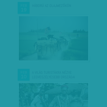
HÁBORÚ AZ OLAJMEZŐKÖN
FEB
19
A VILÁG TURISTÁKRA NÉZVE
FEB
10
LEGVESZÉLYESEBB ORSZÁGAI