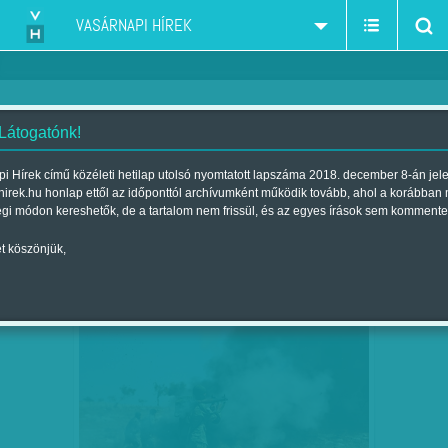
VASÁRNAPI HÍREK
 Látogatónk!
Szíria
szűkítés:
i Hírek című közéleti hetilap utolsó nyomtatott lapszáma 2018. december 8-án jel
hirek.hu honlap ettől az időponttól archívumként működik tovább, ahol a korábban
égi módon kereshetők, de a tartalom nem frissül, és az egyes írások sem kommente
t köszönjük,
VÉRES SAKKJÁTSZMA
OKT
09