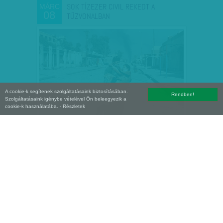
SOK TÍZEZER CIVIL REKEDT A
MÁRC
08
TŰZVONALBAN
A cookie-k segítenek szolgáltatásaink biztosításában.
Rendben!
Szolgáltatásaink igénybe vételével Ön beleegyezik a
cookie-k használatába.
- Részletek
MESSZE NINCS MÉG VÉGE A BARBÁR
JAN
21
ÁLLAMNAK - FOLYTATTÁK A…
Ókori romokat pusztított az IS. Folytatja a
különösen nagy értékű ókori emlékek
rombolását az Iszlám Állam (IS).
Munkatársunktól
| 2017. január 21.