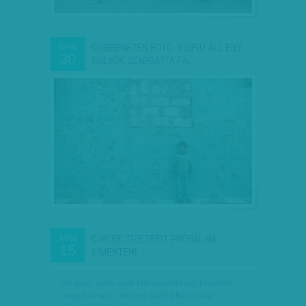
DÖBBENETES FOTÓ: KISFIÚ ÁLL EGY
ÁPR
30
GOLYÓK SZAGGATTA FAL…
CIVILEK TÍZEZREIT PRÓBÁLJÁK
ÁPR
15
KIMENTENI
30 ezer ezer civil kimenekítését kezdték
meg három, ostrom alatt álló szíriai