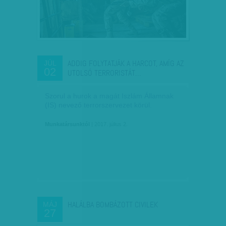
ADDIG FOLYTATJÁK A HARCOT, AMÍG AZ
JÚL
02
UTOLSÓ TERRORISTÁT…
Szorul a hurok a magát Iszlám Államnak
(IS) nevező terrorszervezet körül.
Munkatársunktól
| 2017. július 2.
HALÁLBA BOMBÁZOTT CIVILEK
MÁJ
27