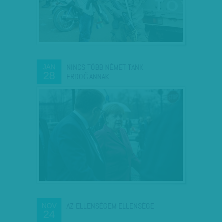
NINCS TÖBB NÉMET TANK
JAN
28
ERDOĞANNAK
AZ ELLENSÉGEM ELLENSÉGE
NOV
24