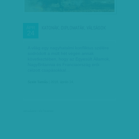
KATONÁK, DIPLOMATÁK, VÁLSÁGOK
ÁPR
24
A világ egy nagyhatalmi konfliktus szélére
sodródott a múlt hét végén annak
következtében, hogy az Egyesült Államok,
NagyBritannia és Franciaország erői
célzott csapásokkal…
Szele Tamás
| 2018. április 24.
társadalmi célú hirdetés