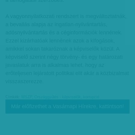
a támogatási szerződés.
A vagyonnyilatkozati rendszert is megváltoztatnák,
a bevallás alapja az ingatlan-nyilvántartás,
adósnyilvántartás és a céginformációk lennének.
Ezzel kizárhatóak lennének azok a kifogások,
amikkel sokan takaróznak a képviselők közül. A
képviselő szerint négy törvény- és egy határozati
javaslatuk arra is alkalmas lehet, hogy az
erőteljesen lejáratott politikai elit akár a közbizalmat
visszaszerezze.
Címkék:
MSZP
,
Országgyűlés - képviselők
,
korrupció
Már előfizethet a Vasárnapi Hírekre, kattintson!