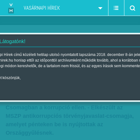
VASÁRNAPI HÍREK
 Látogatónk!
Csomagban a korrupció ellen -
i Hírek című közéleti hetilap utolsó nyomtatott lapszáma 2018. december 8-án jel
hirek.hu honlap ettől az időponttól archívumként működik tovább, ahol a korábban
Az MSZP már be is nyújtotta
égi módon kereshetők, de a tartalom nem frissül, és az egyes írások sem kommente
javaslatait
t köszönjük,
Szerző:
Munkatársunktól
| Megjelent a 2016. december 10.-i
lapszámban
Csomagban a korrupció ellen. - Elkészült az
MSZP antikorrupciós törvényjavaslat-csomagja,
amelyet pénteken be is nyújtottak az
Országgyűlésnek.