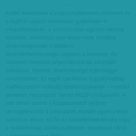
hirdetes
A párt átalakítaná a vagyonnyilatkozati rendszert és
a legfőbb ügyész kinevezési gyakorlatát is
megváltoztatnák, a pozíciót csak egyszer lehetne
betölteni, ismétlésre nem lenne mód. Emellett
újraszabályoznák a politikusi
összeférhetetlenséget, ugyanis a kormány- és
miniszteri biztosok népes táborának informális
befolyása, fizetése, tevékenysége teljességgel
követhetetlen, és egyik sarokköve a gyakorlatilag
maffiaszerűen működő döntéshozatalnak – mondta
pénteken Harangozó Tamás MSZP-s képviselő. A
párt tervei szerint a közpénzekből nyújtott
támogatásoknál a pályázatok minden egyes pontja
nyilvános lenne, és ha az összeférhetetlenség vagy
a nyilvánosság szabálya sérülne, semmissé válna