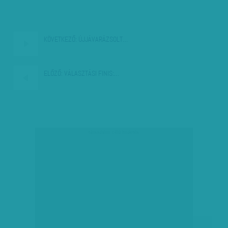
KÖVETKEZŐ:
ÚJJÁVARÁZSOLT…
ELŐZŐ:
VÁLASZTÁSI FINIS:…
társadalmi célú hirdetés