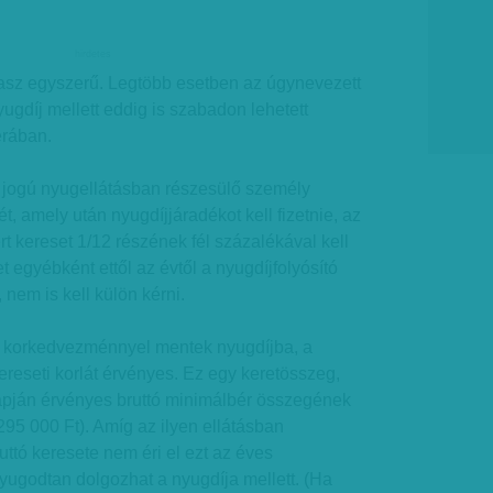
hirdetes
lasz egyszerű. Legtöbb esetben az úgynevezett
yugdíj mellett eddig is szabadon lehetett
érában.
t jogú nyugellátásban részesülő személy
t, amely után nyugdíjjáradékot kell fizetnie, az
rt kereset 1/12 részének fél százalékával kell
t egyébként ettől az évtől a nyugdíjfolyósító
nem is kell külön kérni.
k korkedvezménnyel mentek nyugdíjba, a
ereseti korlát érvényes. Ez egy keretösszeg,
napján érvényes bruttó minimálbér összegének
295 000 Ft). Amíg az ilyen ellátásban
uttó keresete nem éri el ezt az éves
yugodtan dolgozhat a nyugdíja mellett. (Ha