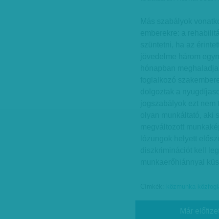
Más szabályok vonatk
emberekre: a rehabilit
szüntetni, ha az érintet
jövedelme három egym
hónapban meghaladja 
foglalkozó szakembere
dolgoztak a nyugdíjas
jogszabályok ezt nem t
olyan munkáltató, aki
megváltozott munkaké
lózungok helyett elősz
diszkriminációt kell l
munkaerőhiánnyal kü
Címkék:
közmunka-közfogl
Már előfize