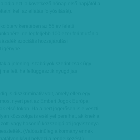
aladja ezt, a következő hónap első napjától a
etni kell az ellátás folyósítását).
ióterv keretében az 55 év feletti
nkabére, de legfeljebb 100 ezer forint után a
zázalék szociális hozzájárulási
 igénybe.
ak a jelenlegi szabályok szerint csak úgy
 mellett, ha felfüggesztik nyugdíjas
ig is diszkriminatív volt, amely ellen egy
ost nyert pert az Emberi Jogok Európai
sak első fokon. Ha a pert jogerősen is elveszti
lyan közszolga is eséllyel perelhet, akiknek a
zotti vagy hasonló közszolgálati jogviszonya
ggesztették. (Valószínűleg a kormány ennek
tályon kívül helyezi a rendelkezést.)