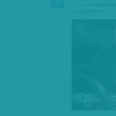
hogy a munkáltatók ha
nyugdíjasoknak?