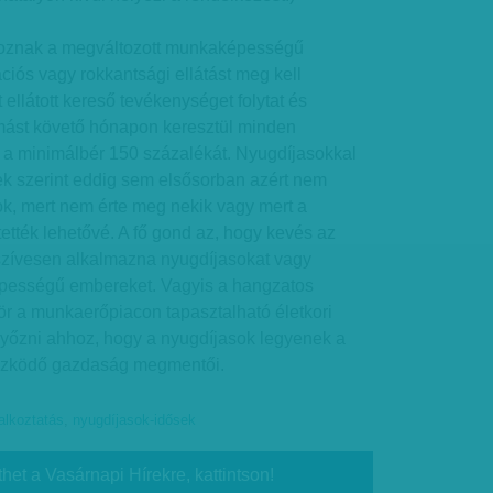
oznak a megváltozott munkaképességű
ációs vagy rokkantsági ellátást meg kell
t ellátott kereső tevékenységet folytat és
ást követő hónapon keresztül minden
a minimálbér 150 százalékát. Nyugdíjasokkal
k szerint eddig sem elsősorban azért nem
ok, mert nem érte meg nekik vagy mert a
ették lehetővé. A fő gond az, hogy kevés az
 szívesen alkalmazna nyugdíjasokat vagy
pességű embereket. Vagyis a hangzatos
ör a munkaerőpiacon tapasztalható életkori
egyőzni ahhoz, hogy a nyugdíjasok legyenek a
szködő gazdaság megmentői.
alkoztatás
,
nyugdíjasok-idősek
thet a Vasárnapi Hírekre, kattintson!