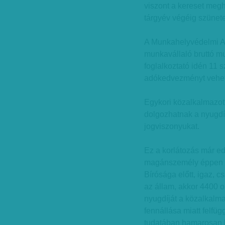
viszont a kereset megh
tárgyév végéig szünetelt
A Munkahelyvédelmi Akc
munkavállaló bruttó mu
foglalkoztató idén 11 s
adókedvezményt vehet
Egykori közalkalmazott
dolgozhatnak a nyugdíj
jogviszonyukat.
Ez a korlátozás már edd
magánszemély éppen m
Bírósága előtt, igaz, c
az állam, akkor 4400 o
nyugdíját a közalkalma
fennállása miatt felfü
tudatában hamarosan ha