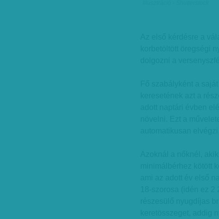
Illusztráció - Shutterstock
Az első kérdésre a vá
korbetöltött öregségi n
dolgozni a versenyszf
Fő szabályként a sajá
keresetének azt a részé
adott naptári évben elé
növelni. Ezt a művelete
automatikusan elvégzi, 
Azoknál a nőknél, aki
minimálbérhez kötött k
ami az adott év első 
18-szorosa (idén ez 2 
részesülő nyugdíjas br
keretösszeget, addig n