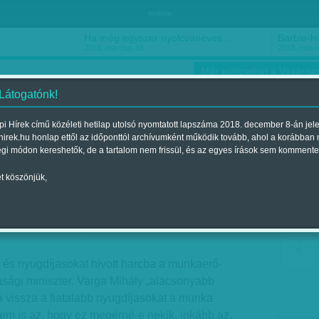
hirdetés
Ha még egyszer nyolcvanéves…
Barbie-h
2018. március 16.
2018. márci
Már előfizethet a Vasárnap
 Látogatónk!
i Hírek című közéleti hetilap utolsó nyomtatott lapszáma 2018. december 8-án jel
hirek.hu honlap ettől az időponttól archívumként működik tovább, ahol a korábban
ókusz
Szerintem
Ízlés
Sport
égi módon kereshetők, de a tartalom nem frissül, és az egyes írások sem kommente
t köszönjük,
, ha lenne hol
2017. március 04.-i lapszámban
és nyugdíjasokat hívott harcba a munkaerő-
asági miniszter. Varga Mihály „alacsonyabb
á vissza a fiatalabb nyugdíjasokat a munka
nem is az, hogy ez megérné-e nekik, inkább az,