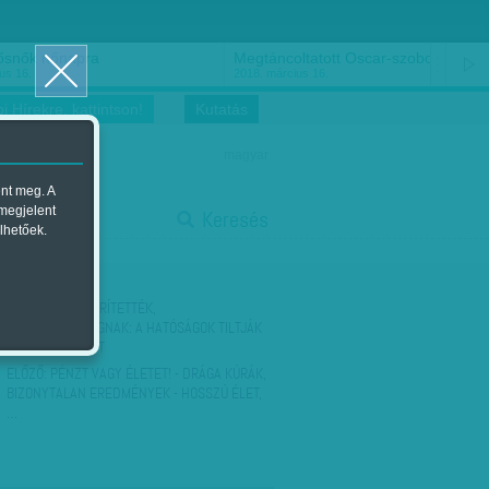
ősnők nőnapra
Megtáncoltatott Oscar-szobor
us 16.
2018. március 16.
i Hírekre, kattintson!
Kutatás
magyar
ent meg. A
start
 megjelent
Keresés
lhetőek.
stop
KÖVETKEZŐ:
KIÜRÍTETTÉK,
VISSZASZIVÁROGNAK: A HATÓSÁGOK TILTJÁK
AZ ÉTELOSZTÁST
ELŐZŐ:
PÉNZT VAGY ÉLETET! - DRÁGA KÚRÁK,
BIZONYTALAN EREDMÉNYEK - HOSSZÚ ÉLET,
…