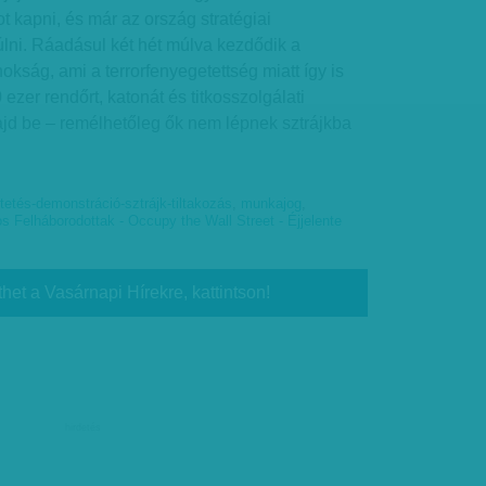
 kapni, és már az ország stratégiai
yúlni. Ráadásul két hét múlva kezdődik a
kság, ami a terrorfenyegetettség miatt így is
 ezer rendőrt, katonát és titkosszolgálati
jd be – remélhetőleg ők nem lépnek sztrájkba
tetés-demonstráció-sztrájk-tiltakozás
,
munkajog
,
s Felháborodottak - Occupy the Wall Street - Éjjelente
thet a Vasárnapi Hírekre, kattintson!
hirdetés