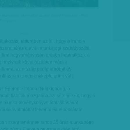
 munkajogi reform ellen tüntető tömeg Párizsban - Fotó:
/Europress
hirdetes
ltakozás hátterében az áll, hogy a francia
szeretné az elavult munkajogi szabályozást.
állam hagyományosan erősen beavatkozik a
 melynek következtében mára a
lanná, az ország pedig európai és
lításban is versenyképtelenné vált.
z Éjjelente talpon (Nuit debout), a
ndult fiatalok mozgalma azt sérelmezik, hogy a
as munka törvénykönyve átalakításával
munkavállalókat felvenni és elbocsátani.
ban szent tehénnek tartott 35 órás munkahétre
lórát húzni, illetve a pluszmunkáért járó