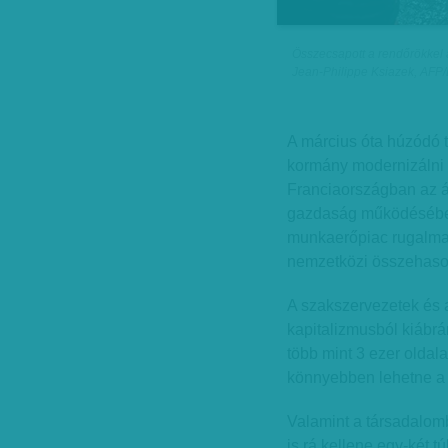
Összecsapott a rendőrökkel a
Jean-Philippe Ksiazek, AFP
A március óta húzódó ti
kormány modernizálni 
Franciaországban az 
gazdaság működésébe,
munkaerőpiac rugalmat
nemzetközi összehason
A szakszervezetek és a
kapitalizmusból kiábrá
több mint 3 ezer oldal
könnyebben lehetne a 
Valamint a társadalom
is rá kellene egy-két tú