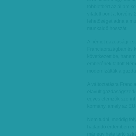
többletbért az állam 
vitatott pont a törvény
lehetőséget adna a mu
munkaidő hosszát.
A német gazdasági cso
Franciaországban és k
következett be, hanem
emberének tartott Ném
modernizálták a gazda
A változtatásra Franc
elavult gazdaságszerke
egyes elemzők szerint
kormány, amely az EU
Nem tudni, meddig foly
hajlandó érdemben enge
már egy hete tartó szt