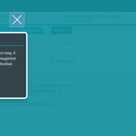
ősnők nőnapra
Megtáncoltatott Oscar-szobor
us 16.
2018. március 16.
i Hírekre, kattintson!
Kutatás
magyar
ent meg. A
start
 megjelent
Keresés
lhetőek.
stop
KÖVETKEZŐ:
SOKKOLTA A KÖZVÉLEMÉNYT A
VIDEÓ - FIATAL LÁNYON KÖVETTEK EL
CSOPORTOS…
ELŐZŐ:
VONA GÁBOR ÜBER ALLES