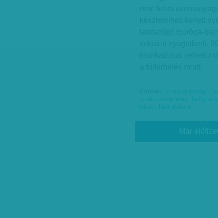
nem lehet üzemanyagot
készleteihez kellett n
labdarúgó Európa-bajno
sokakat nyugtalanít. 90
munkatársat vetnek ma
a túlterhelés miatt.
Címkék:
Franciaország
,
tün
szakszervezetek
,
Indignado
talpon Nuit debout
Már előfize