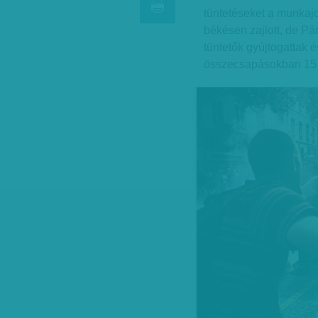
tüntetéseket a munkaj
békésen zajlott, de Pár
tüntetők gyújtogattak 
összecsapásokban 15 re