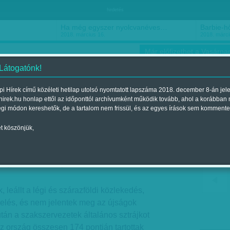
hirdetés
Ha még egyszer nyolcvanéves…
Barbie-h
2018. március 16.
2018. márci
Már előfizethet a Vasárnap
 Látogatónk!
i Hírek című közéleti hetilap utolsó nyomtatott lapszáma 2018. december 8-án jel
hirek.hu honlap ettől az időponttól archívumként működik tovább, ahol a korábban
ókusz
Szerintem
Ízlés
Sport
égi módon kereshetők, de a tartalom nem frissül, és az egyes írások sem kommente
t köszönjük,
sem dolgoznának többet
Megjelent a 2016. május 28.-i lapszámban
 leállt a légi és szárazföldi közlekedés,
elés, és nem jelentek meg az újságok
án a szakszervezetek általános sztrájkot
Az ország összesen 174 pontján tartottak