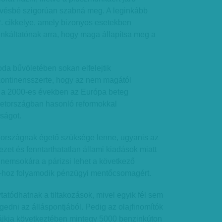
kevésbé szigorúan szabná meg. A leginkább
 2. cikkelye, amely bizonyos esetekben
nkáltatónak arra, hogy maga állapítsa meg a
da bűvöletében sokan elfelejtik
ontinensszerte, hogy az nem magától
 a 2000-es években az Európa beteg
etországban hasonló reformokkal
ságot.
iaországnak égető szüksége lenne, ugyanis az
zet és fenntarthatatlan állami kiadások miatt
 nemsokára a párizsi lehet a következő
-hoz folyamodik pénzügyi mentőcsomagért.
tatódhatnak a tiltakozások, mivel egyik fél sem
dni az álláspontjából. Pedig az olajfinomítók
rájkja következtében mintegy 5000 benzinkúton