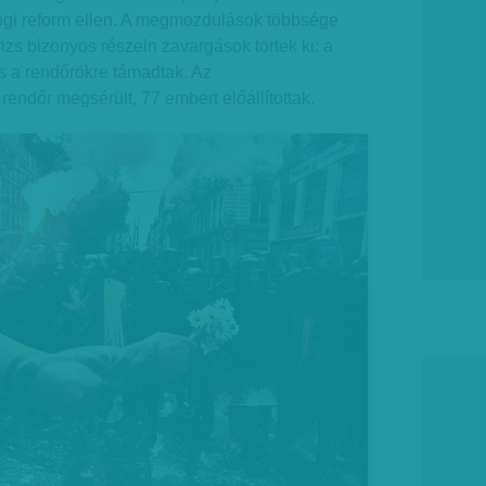
ogi reform ellen. A megmozdulások többsége
izs bizonyos részein zavargások törtek ki: a
és a rendőrökre támadtak. Az
ndőr megsérült, 77 embert előállítottak.