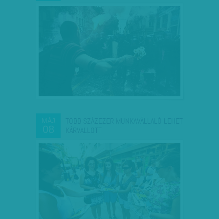
TÖBB SZÁZEZER MUNKAVÁLLALÓ LEHET
MÁJ
08
KÁRVALLOTT