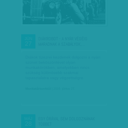
DIÁKROBOT - A NYÁR VÉGÉIG
JÚN
27
MARADNAK A SZABÁLYOK,…
Diákok tízezrei kezdenek dolgozni a nyári
szünet beköszöntével olyan
munkakörökben, amelyekben nincs
szükség különösebb szakmai
tapasztalatra vagy végzettségre.
Munkatársunktól
| 2016. június 27.
EGY ÓRÁVAL SEM DOLGOZNÁNAK
MÁJ
28
TÖBBET