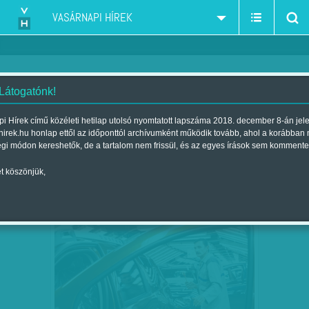
VASÁRNAPI HÍREK
 Látogatónk!
munkajog
szűkítés:
i Hírek című közéleti hetilap utolsó nyomtatott lapszáma 2018. december 8-án jel
hirek.hu honlap ettől az időponttól archívumként működik tovább, ahol a korábban
égi módon kereshetők, de a tartalom nem frissül, és az egyes írások sem kommente
t köszönjük,
AZ ORBÁN-KORMÁNY MOST ÉPPEN
MÁJ
01
MEGHÁTRÁLT - DE AGGÓDVA…