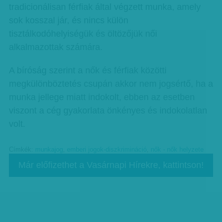
tradicionálisan férfiak által végzett munka, amely
sok kosszal jár, és nincs külön
tisztálkodóhelyiségük és öltözőjük női
alkalmazottak számára.
A bíróság szerint a nők és férfiak közötti
megkülönböztetés csupán akkor nem jogsértő, ha a
munka jellege miatt indokolt, ebben az esetben
viszont a cég gyakorlata önkényes és indokolatlan
volt.
Címkék:
munkajog
,
emberi jogok-diszkrimináció
,
nők - nők helyzete
Már előfizethet a Vasárnapi Hírekre, kattintson!