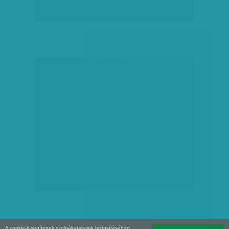
hirdetés
A cookie-k segítenek szolgáltatásaink biztosításában.