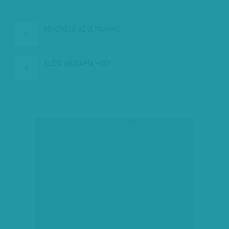
KÖVETKEZŐ:
AZ ULTRAHANG…
ELŐZŐ:
MEGKAPTA, HOGY…
társadalmi célú hirdetés