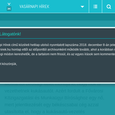
VASÁRNAPI HÍREK
 Látogatónk!
Nem csak a férfiaké a kukásautó
i Hírek című közéleti hetilap utolsó nyomtatott lapszáma 2018. december 8-án jel
hirek.hu honlap ettől az időponttól archívumként működik tovább, ahol a korábban
Szerző:
Munkatársunktól
| Megjelent a 2016. január 23.-i lapszámban
égi módon kereshetők, de a tartalom nem frissül, és az egyes írások sem kommente
t köszönjük,
Nem csak a férfiaké a kukásautó
hirdetes
Mostantól bírósági ítélet mondja ki, hogy nők is
vezethetnek kukásautót. Azért fordult a Fővárosi
Közigazgatási és Munkaügyi Bírósághoz egy nő,
mert jelentkezését egy békéscsabai cég azzal
utasította el, hogy a kukásautó-vezetés