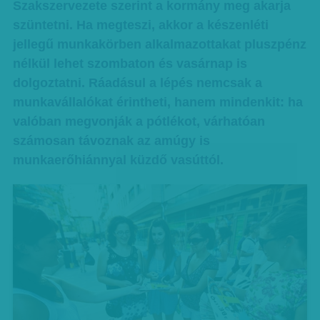
Szakszervezete szerint a kormány meg akarja
szüntetni. Ha megteszi, akkor a készenléti
jellegű munkakörben alkalmazottakat pluszpénz
nélkül lehet szombaton és vasárnap is
dolgoztatni. Ráadásul a lépés nemcsak a
munkavállalókat érintheti, hanem mindenkit: ha
valóban megvonják a pótlékot, várhatóan
számosan távoznak az amúgy is
munkaerőhiánnyal küzdő vasúttól.