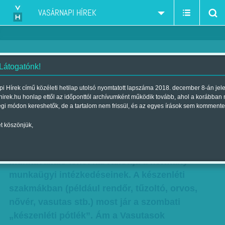
VASÁRNAPI HÍREK
 Látogatónk!
Több százezer munkavállaló
i Hírek című közéleti hetilap utolsó nyomtatott lapszáma 2018. december 8-án jel
hirek.hu honlap ettől az időponttól archívumként működik tovább, ahol a korábban
lehet kárvallott
égi módon kereshetők, de a tartalom nem frissül, és az egyes írások sem kommente
Szerző:
Munkatársunktól
| Megjelent a 2016. május 07.-i lapszámban
t köszönjük,
Megrövidítik a dolgozókat - Több százezer
munkavállaló lehet kárvallottja a kormány
munkaügyi intézkedéseinek. A készenléti
szakmákban (például rendőr, tűzoltó, orvos,
nővér, vasutas stb.) most jár a szombati
„készenléti pótlék”. Ám a Vasutasok