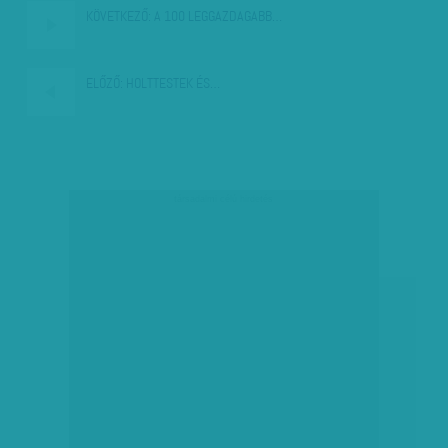
KÖVETKEZŐ:
A 100 LEGGAZDAGABB…
ELŐZŐ:
HOLTTESTEK ÉS…
társadalmi célú hirdetés