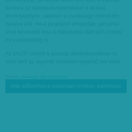
kormánynak, de ennek senki nem örül. A kabinet
kivonná az iskolaszövetkezeteket a Munka
törvénykönyve, valamint a munkaügyi ellenőrzés
hatálya alól. Ha a javaslatot elfogadják, januártól
jóval kevesebb lesz a diákmunka után járó fizetés
és a szabadság is.
Az MSZP szerint a javaslat alkotmányellenes is,
mert sérti az egyenlő munkáért egyenlő bér elvét.
Címkék:
munkajog
,
diák-ifjúság-fiatal
Már előfizethet a Vasárnapi Hírekre, kattintson!