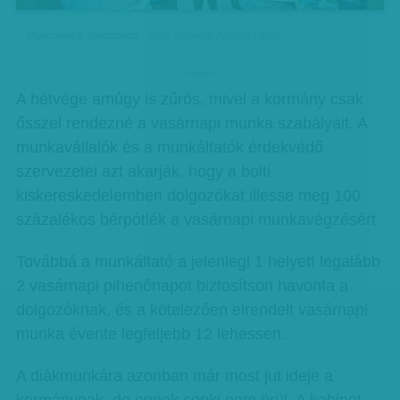
Diákmunka, illusztráció - Fotó: Németh András Péter
hirdetes
A hétvége amúgy is zűrös, mivel a kormány csak
ősszel rendezné a vasárnapi munka szabályait. A
munkavállalók és a munkáltatók érdekvédő
szervezetei azt akarják, hogy a bolti
kiskereskedelemben dolgozókat illesse meg 100
százalékos bérpótlék a vasárnapi munkavégzésért.
Továbbá a munkáltató a jelenlegi 1 helyett legalább
2 vasárnapi pihenőnapot biztosítson havonta a
dolgozóknak, és a kötelezően elrendelt vasárnapi
munka évente legfeljebb 12 lehessen.
A diákmunkára azonban már most jut ideje a