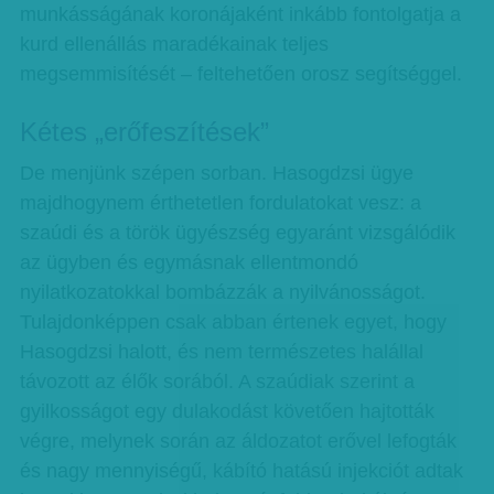
munkásságának koronájaként inkább fontolgatja a
kurd ellenállás maradékainak teljes
megsemmisítését – feltehetően orosz segítséggel.
Kétes „erőfeszítések”
De menjünk szépen sorban. Hasogdzsi ügye
majdhogynem érthetetlen fordulatokat vesz: a
szaúdi és a török ügyészség egyaránt vizsgálódik
az ügyben és egymásnak ellentmondó
nyilatkozatokkal bombázzák a nyilvánosságot.
Tulajdonképpen csak abban értenek egyet, hogy
Hasogdzsi halott, és nem természetes halállal
távozott az élők sorából. A szaúdiak szerint a
gyilkosságot egy dulakodást követően hajtották
végre, melynek során az áldozatot erővel lefogták
és nagy mennyiségű, kábító hatású injekciót adtak