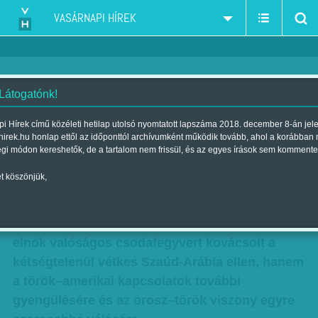
VASÁRNAPI HÍREK
 Látogatónk!
Erdogan játékai
i Hírek című közéleti hetilap utolsó nyomtatott lapszáma 2018. december 8-án jel
hirek.hu honlap ettől az időponttól archívumként működik tovább, ahol a korábban
Szerző:
Szele Tamás
| Megjelent a 2018. november 23.-i lapszámban
égi módon kereshetők, de a tartalom nem frissül, és az egyes írások sem kommente
t köszönjük,
Érdemes mostanság Ankarára figyelni, érdekes
dolgok történnek arrafelé: és nem csak a
Hasogdzsi-ügyre gondolunk, amiből Erdogan
elnök valóságos csodafegyvert kovácsolt a
kétségtelenül vétkes Szaúd-Arábia ellen, hanem
a török–amerikai kapcsolatok további
gyengülésére és az orosz–török viszony egyre