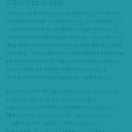
Gülen fejét akarják
Mondjuk az is tény, hogy az igazság kiderítésére
tett erőfeszítéseik lehetnek a legjobb szándékúak
is, ha Ankarának az az érdeke, hogy viszonya a
lehető legrosszabb legyen Rijáddal. És ha lehet, a
világ többi országa is borzadva forduljon el Szaúd-
Arábiától – mely állam ezt a borzadást kiérdemelte,
ám erősen valószínű, hogy a mostani gyilkosság
ügye inkább a kikapcsolását célozza egy, a
közeljövőben várható fegyveres konfliktusból.
Az amerikai–török kapcsolatok pedig tartanak a
mélypont felé: a múlt héten előbb olyan
sajtóértesülések láttak napvilágot (az Egyesült
Államokban), miszerint a Trump-kormányzat
Fetullah Gülen kiadását fontolgatta volna
Ankarának. Azután egy napon belül cáfolta is a