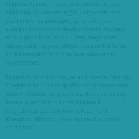
dolgoztunk, hogy hosszú távú együttműködést
alakítsunk ki Oroszországgal. Dolgoztunk orosz
barátainkkal az igazságosság, a béke és a
stabilitás biztosítása érdekében mind a régióban,
mind a globális színtéren. Láttuk, hogy közös
álláspontunk nagymértékben hozzájárult a Szíria
konfliktusai által okozott humanitárius válság
enyhítéséhez”.
Dolgoztak, az már biztos, és ez a mondat nem úgy
hangzik, mintha a közeljövőben meg szeretnének
pihenni. Gyanús, hogy az orosz–török szövetség
katonai szempontból a továbbiakban is
meghatározó szeretne lenni a közel-keleti
térségben. Márpedig akkor jaj neked, szegény
Kurdisztán.