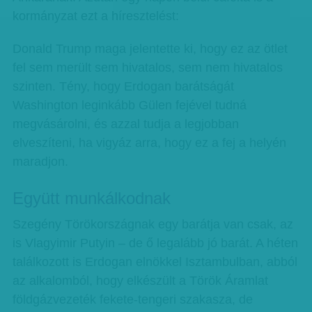
kormányzat ezt a híresztelést:
Donald Trump maga jelentette ki, hogy ez az ötlet
fel sem merült sem hivatalos, sem nem hivatalos
szinten. Tény, hogy Erdogan barátságát
Washington leginkább Gülen fejével tudná
megvásárolni, és azzal tudja a legjobban
elveszíteni, ha vigyáz arra, hogy ez a fej a helyén
maradjon.
Együtt munkálkodnak
Szegény Törökországnak egy barátja van csak, az
is Vlagyimir Putyin – de ő legalább jó barát. A héten
találkozott is Erdogan elnökkel Isztambulban, abból
az alkalomból, hogy elkészült a Török Áramlat
földgázvezeték fekete-tengeri szakasza, de