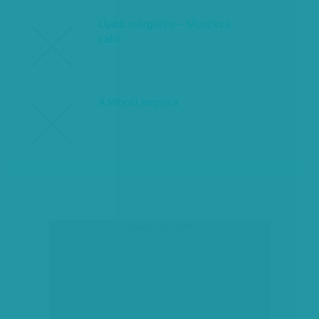
Újabb mérgezés – Moszkva
cáfol
A félhold árnyéka
társadalmi célú hirdetés