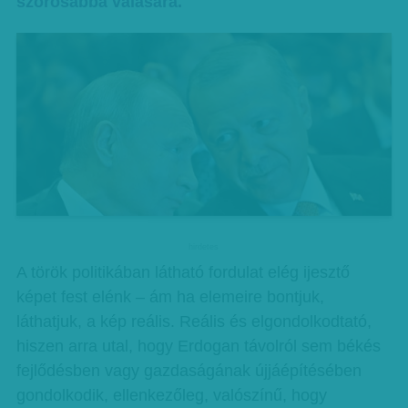
szorosabbá válására.
hirdetes
A török politikában látható fordulat elég ijesztő
képet fest elénk – ám ha elemeire bontjuk,
láthatjuk, a kép reális. Reális és elgondolkodtató,
hiszen arra utal, hogy Erdogan távolról sem békés
fejlődésben vagy gazdaságának újjáépítésében
gondolkodik, ellenkezőleg, valószínű, hogy