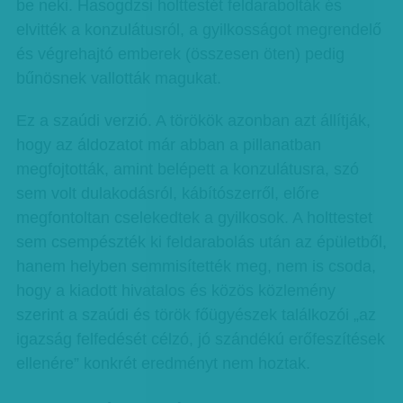
be neki. Hasogdzsi holttestét feldarabolták és
elvitték a konzulátusról, a gyilkosságot megrendelő
és végrehajtó emberek (összesen öten) pedig
bűnösnek vallották magukat.
Ez a szaúdi verzió. A törökök azonban azt állítják,
hogy az áldozatot már abban a pillanatban
megfojtották, amint belépett a konzulátusra, szó
sem volt dulakodásról, kábítószerről, előre
megfontoltan cselekedtek a gyilkosok. A holttestet
sem csempészték ki feldarabolás után az épületből,
hanem helyben semmisítették meg, nem is csoda,
hogy a kiadott hivatalos és közös közlemény
szerint a szaúdi és török főügyészek találkozói „az
igazság felfedését célzó, jó szándékú erőfeszítések
ellenére” konkrét eredményt nem hoztak.