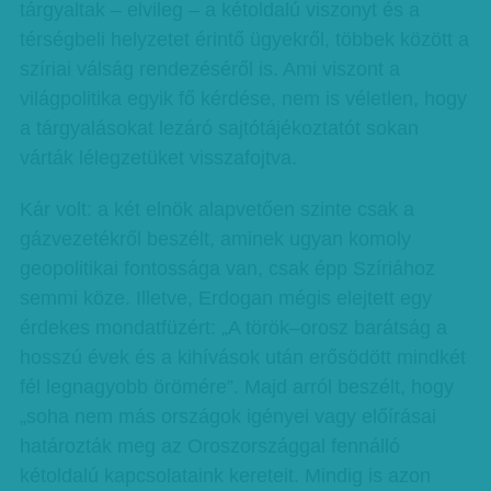
tárgyaltak – elvileg – a kétoldalú viszonyt és a
térségbeli helyzetet érintő ügyekről, többek között a
szíriai válság rendezéséről is. Ami viszont a
világpolitika egyik fő kérdése, nem is véletlen, hogy
a tárgyalásokat lezáró sajtótájékoztatót sokan
várták lélegzetüket visszafojtva.
Kár volt: a két elnök alapvetően szinte csak a
gázvezetékről beszélt, aminek ugyan komoly
geopolitikai fontossága van, csak épp Szíriához
semmi köze. Illetve, Erdogan mégis elejtett egy
érdekes mondatfüzért: „A török–orosz barátság a
hosszú évek és a kihívások után erősödött mindkét
fél legnagyobb örömére”. Majd arról beszélt, hogy
„soha nem más országok igényei vagy előírásai
határozták meg az Oroszországgal fennálló
kétoldalú kapcsolataink kereteit. Mindig is azon