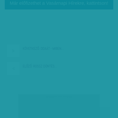
Már előfizethet a Vasárnapi Hírekre, kattintson!
KÖVETKEZŐ:
ODAÁT - MIBEN…
ELŐZŐ:
ROSSZ DÖNTÉS…
társadalmi célú hirdetés