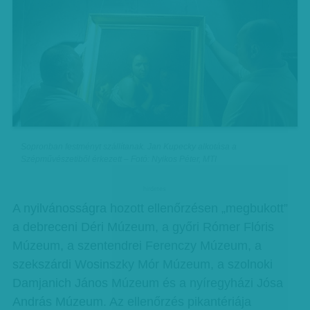
Sopronban festményt szállítanak. Jan Kupecky alkotása a
Szépművészetiből érkezett – Fotó: Nyikos Péter, MTI
hirdetes
A nyilvánosságra hozott ellenőrzésen „megbukott”
a debreceni Déri Múzeum, a győri Rómer Flóris
Múzeum, a szentendrei Ferenczy Múzeum, a
szekszárdi Wosinszky Mór Múzeum, a szolnoki
Damjanich János Múzeum és a nyíregyházi Jósa
András Múzeum. Az ellenőrzés pikantériája