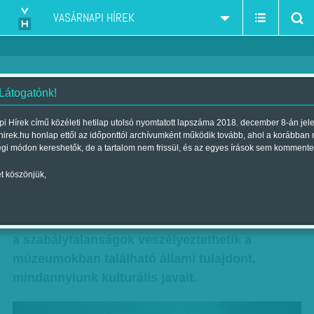
VASÁRNAPI HÍREK
 Látogatónk!
Ezt aligha állítanák ki
i Hírek című közéleti hetilap utolsó nyomtatott lapszáma 2018. december 8-án jel
hirek.hu honlap ettől az időponttól archívumként működik tovább, ahol a korábban
Szerző:
K. V.
| Megjelent a 2016. december 10.-i lapszámban
égi módon kereshetők, de a tartalom nem frissül, és az egyes írások sem kommente
t köszönjük,
Szabálytalanságokat talált az Állami
Számvevőszék (ÁSZ) hat megyei hatókörű
városi múzeum működésében. A hivatal szerint
a szabálytalanságok veszélyeztethetik a
múzeumokban található állami tulajdont,
mindannyiunk kulturális javait.