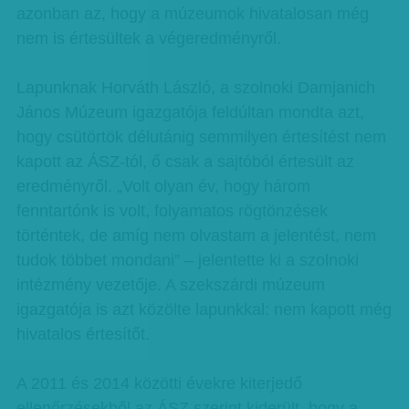
azonban az, hogy a múzeumok hivatalosan még
nem is értesültek a végeredményről.
Lapunknak Horváth László, a szolnoki Damjanich
János Múzeum igazgatója feldúltan mondta azt,
hogy csütörtök délutánig semmilyen értesítést nem
kapott az ÁSZ-tól, ő csak a sajtóból értesült az
eredményről. „Volt olyan év, hogy három
fenntartónk is volt, folyamatos rögtönzések
történtek, de amíg nem olvastam a jelentést, nem
tudok többet mondani” – jelentette ki a szolnoki
intézmény vezetője. A szekszárdi múzeum
igazgatója is azt közölte lapunkkal: nem kapott még
hivatalos értesítőt.
A 2011 és 2014 közötti évekre kiterjedő
ellenőrzésekből az ÁSZ szerint kiderült, hogy a