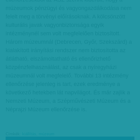
múzeumok pénzügyi és vagyongazdálkodása nem
felelt meg a törvényi előírásoknak. A kölcsönzött
kulturális javak vagyonbiztonsága egyik
intézménynél sem volt megfelelően biztosított.
Három múzeumnál (Debrecen, Győr, Szekszárd) a
kialakított irányítási rendszer nem biztosította az
átlátható, elszámoltatható és ellenőrizhető
közpénzfelhasználást, az csak a nyíregyházi
múzeumnál volt megfelelő. További 13 intézmény
ellenőrzése jelenleg is tart, ezek eredménye a
következő hetekben lát napvilágot. És már zajlik a
Nemzeti Múzeum, a Szépművészeti Múzeum és a
Néprajzi Múzeum ellenőrzése is.
Címkék:
kiállítás
,
múzeum