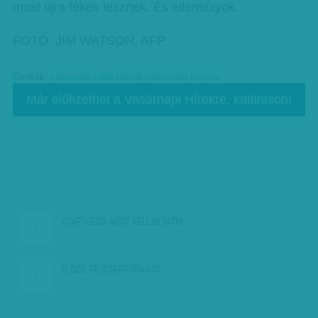
most újra fékek lesznek. És ellensúlyok.
FOTÓ: JIM WATSON, AFP
Címkék:
választók-választások-választási törvény
Már előfizethet a Vasárnapi Hírekre, kattintson!
KÖVETKEZŐ:
MOST KELL OLTATNI…
ELŐZŐ:
FEJCSERE UTÁN IS…