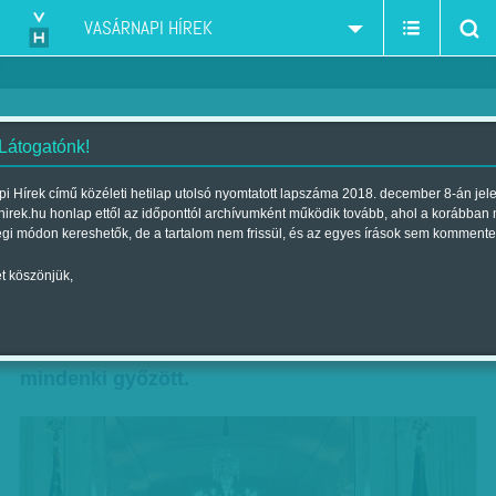
VASÁRNAPI HÍREK
 Látogatónk!
Fékek a fake-ek helyett
i Hírek című közéleti hetilap utolsó nyomtatott lapszáma 2018. december 8-án jel
hirek.hu honlap ettől az időponttól archívumként működik tovább, ahol a korábban
Szerző:
Szele Tamás
| Megjelent a 2018. november 10.-i lapszámban
égi módon kereshetők, de a tartalom nem frissül, és az egyes írások sem kommente
t köszönjük,
Ha röviden és megtévesztően akarnánk
summázni az amerikai félidős választások
végeredményét, azt kellene mondanunk:
mindenki győzött.