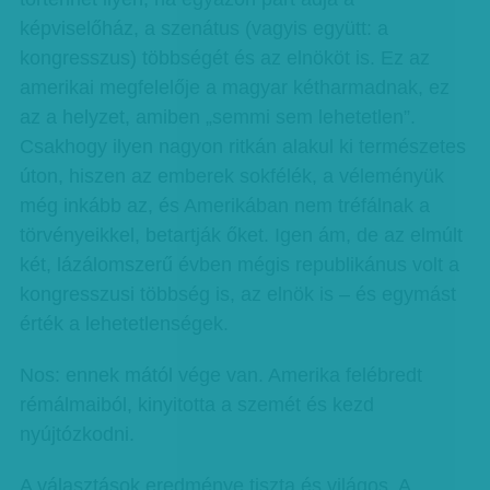
képviselőház, a szenátus (vagyis együtt: a
kongresszus) többségét és az elnököt is. Ez az
amerikai megfelelője a magyar kétharmadnak, ez
az a helyzet, amiben „semmi sem lehetetlen”.
Csakhogy ilyen nagyon ritkán alakul ki természetes
úton, hiszen az emberek sokfélék, a véleményük
még inkább az, és Amerikában nem tréfálnak a
törvényeikkel, betartják őket. Igen ám, de az elmúlt
két, lázálomszerű évben mégis republikánus volt a
kongresszusi többség is, az elnök is – és egymást
érték a lehetetlenségek.
Nos: ennek mától vége van. Amerika felébredt
rémálmaiból, kinyitotta a szemét és kezd
nyújtózkodni.
A választások eredménye tiszta és világos. A