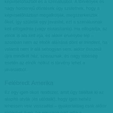
képviselőházból és a szenátusból. A törvények és
nagy horderejű döntések úgy születnek, hogy a
képviselőházban megalkotják, megszerkesztik
őket, így születik egy javaslat, ezt a szenátusnak
kell elfogadnia (vagy elutasítania). Ha elfogadja, az
elnök is alá kell írja, és akkor érvénybe lép –
azonban nem az elnök aláírása dönt el mindent, ha
valamit nem ír alá sehogyan sem, akkor összeül
újra mindkét ház, szavaznak, és nagy többség
esetén az elnök nélkül is törvény lehet a
javaslatból.
Felébredt Amerika
Ez egy igen okos rendszer, amit úgy találtak ki az
alapító atyák (és utódaik), hogy igen nehéz
lehessen vele visszaélni – gyakorlatilag csak akkor
történhet ilyen, ha egyazon párt adja a