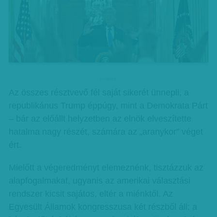
hirdetes
Az összes résztvevő fél saját sikerét ünnepli, a
republikánus Trump éppúgy, mint a Demokrata Párt
– bár az előállt helyzetben az elnök elveszítette
hatalma nagy részét, számára az „aranykor” véget
ért.
Mielőtt a végeredményt elemeznénk, tisztázzuk az
alapfogalmakat, ugyanis az amerikai választási
rendszer kicsit sajátos, eltér a miénktől. Az
Egyesült Államok kongresszusa két részből áll: a