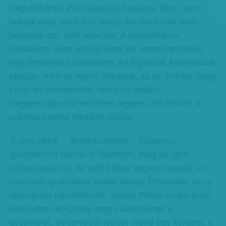
Republikánus Párt abszolút hatalma. Nem, nem
buktak meg, erről szó sincs: ám most már nem
tehetnek azt, amit akarnak. A republikánus
túlhatalom ellen amúgy sem lett volna megoldás
egy demokrata túlhatalom. Az Egyesült Államoknak
éppúgy, mint az egész világnak, az az érdeke, hogy
józan és mértékletes, bölcs és belátó,
kiegyensúlyozott vezetése legyen, ami felöleli a
politikai paletta mindkét oldalát.
Trump elnök – természetesen – hatalmas
győzelemről beszél a Twitteren, még ha igen
szűkszavúan is, de erőt kellett vegyen magán, és
telefonon gratulálnia kellett Nancy Pelosinak, az új
demokrata házelnöknek. Nancy Pelosi sodró erejű
beszédben köszönte meg választóinak a
győzelmet, de terveiről többet mond egy korábbi, a