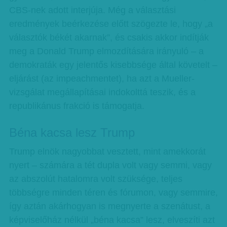
CBS-nek adott interjúja. Még a választási
eredmények beérkezése előtt szögezte le, hogy „a
választók békét akarnak”, és csakis akkor indítják
meg a Donald Trump elmozdítására irányuló – a
demokraták egy jelentős kisebbsége által követelt –
eljárást (az impeachmentet), ha azt a Mueller-
vizsgálat megállapításai indokolttá teszik, és a
republikánus frakció is támogatja.
Béna kacsa lesz Trump
Trump elnök nagyobbat vesztett, mint amekkorát
nyert – számára a tét dupla volt vagy semmi, vagy
az abszolút hatalomra volt szüksége, teljes
többségre minden téren és fórumon, vagy semmire,
így aztán akárhogyan is megnyerte a szenátust, a
képviselőház nélkül „béna kacsa” lesz, elveszíti azt