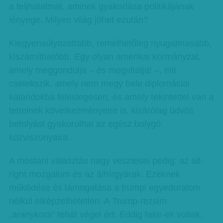
a teljhatalmat, aminek gyakorlása politikájának
lényege. Milyen világ jöhet ezután?
Kiegyensúlyozottabb, remélhetőleg nyugalmasabb,
kiszámíthatóbb. Egy olyan amerikai kormányzat,
amely meggondolja – és megvitatja! –, mit
cselekszik, amely nem megy bele diplomáciai
kalandokba feleslegesen, és amely tekintettel van a
tetteinek következményeire is, kizárólag üdvös
befolyást gyakorolhat az egész bolygó
közviszonyaira.
A mostani választás nagy vesztesei pedig: az alt-
right mozgalom és az álhírgyárak. Ezeknek
működése és támogatása a trumpi egyeduralom
nélkül elképzelhetetlen. A Trump-rezsim
„aranykora” tehát véget ért. Eddig fake-ek voltak,