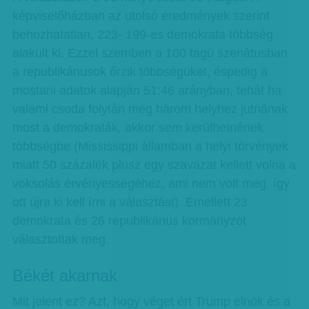
képviselőházban az utolsó eredmények szerint
behozhatatlan, 223- 199-es demokrata többség
alakult ki. Ezzel szemben a 100 tagú szenátusban
a republikánusok őrzik többségüket, éspedig a
mostani adatok alapján 51:46 arányban, tehát ha
valami csoda folytán még három helyhez jutnának
most a demokraták, akkor sem kerülhetnének
többségbe (Mississippi államban a helyi törvények
miatt 50 százalék plusz egy szavazat kellett volna a
voksolás érvényességéhez, ami nem volt meg, így
ott újra ki kell írni a választást). Emellett 23
demokrata és 26 republikánus kormányzót
választottak meg.
Békét akarnak
Mit jelent ez? Azt, hogy véget ért Trump elnök és a