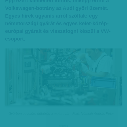
Épp ezért kiemelten fontos, miképp érinti a
Volkswagen-botrány az Audi győri üzemét.
Egyes hírek ugyanis arról szóltak: egy
németországi gyárát és egyes kelet-közép-
európai gyárait és visszafogni készül a VW-
csoport.
Győrben egyelőre dübörög a motorgyár - Fotó: Németh András Péter
hirdetes