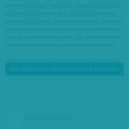
remények szerint – még jól is kijöhet a botrányból.
Egyrészt a két említett gyár Euro5-ös motorokat
állított elő, míg Győr Euro6-osokat készít, másrészt
a botrány miatt a konszernen belül megerősödtek
az Audi és a Porsche pozíciói, így átrendeződhet a
VW-csoport belső piaca, értékesítési struktúrája.
Címkék:
autóipar-autópiac
,
külföldi működő tőke-FDI
,
multi
,
botrány
Már előfizethet a Vasárnapi Hírekre, kattintson!
KÖVETKEZŐ:
TÁMADNAK AZ ŐSZI…