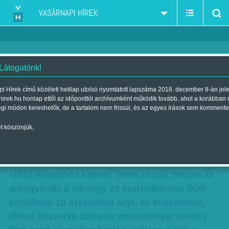
VASÁRNAPI HÍREK
 Látogatónk!
Dízelbotrány: Győr megúszhatja
i Hírek című közéleti hetilap utolsó nyomtatott lapszáma 2018. december 8-án jel
hirek.hu honlap ettől az időponttól archívumként működik tovább, ahol a korábban
Szerző:
N. B. GY.
| Megjelent a 2015. október 10.-i lapszámban
égi módon kereshetők, de a tartalom nem frissül, és az egyes írások sem kommente
t köszönjük,
Amikor 2014 augusztusában az Audi győri
üzeme leállította a motorgyártást, csaknem 5,7
százalékkal esett vissza az ipari termelés – az
előző hónaphoz képest. (Nem csoda, hiszen az
autógyártás a mintegy 33 ezermilliárdos GDP
körülbelül 10 százalékát adja, és közvetlenül,
illetve közvetve 400 ezer munkahelyet jelent.)