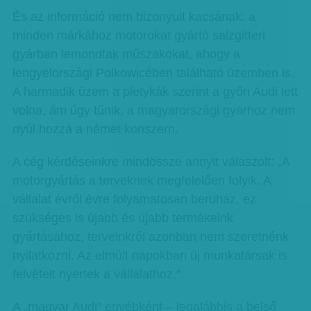
És az információ nem bizonyult kacsának: a
minden márkához motorokat gyártó salzgitteri
gyárban lemondtak műszakokat, ahogy a
lengyelországi Polkowicében található üzemben is.
A harmadik üzem a pletykák szerint a győri Audi lett
volna, ám úgy tűnik, a magyarországi gyárhoz nem
nyúl hozzá a német konszern.
A cég kérdéseinkre mindössze annyit válaszolt: „A
motorgyártás a terveknek megfelelően folyik. A
vállalat évről évre folyamatosan beruház, ez
szükséges is újabb és újabb termékeink
gyártásához, terveinkről azonban nem szeretnénk
nyilatkozni. Az elmúlt napokban új munkatársak is
felvételt nyertek a vállalathoz.”
A „magyar Audi” egyébként – legalábbis a belső