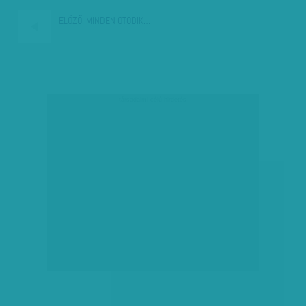
ELŐZŐ:
MINDEN ÖTÖDIK…
társadalmi célú hirdetés