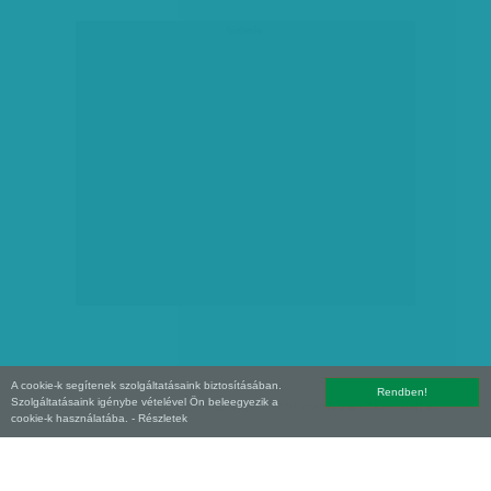
hirdetés
A cookie-k segítenek szolgáltatásaink biztosításában.
Rendben!
Szolgáltatásaink igénybe vételével Ön beleegyezik a
Copyright (C) 2026, XXI század Média Kft. Az oldal szerzői jogi oltalom alatt áll.
cookie-k használatába.
- Részletek