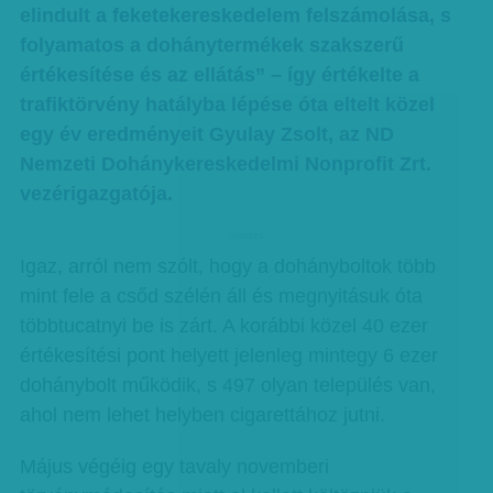
elindult a feketekereskedelem felszámolása, s
folyamatos a dohánytermékek szakszerű
értékesítése és az ellátás” – így értékelte a
trafiktörvény hatályba lépése óta eltelt közel
egy év eredményeit Gyulay Zsolt, az ND
Nemzeti Dohánykereskedelmi Nonprofit Zrt.
vezérigazgatója.
hirdetes
Igaz, arról nem szólt, hogy a dohányboltok több
mint fele a csőd szélén áll és megnyitásuk óta
többtucatnyi be is zárt. A korábbi közel 40 ezer
értékesítési pont helyett jelenleg mintegy 6 ezer
dohánybolt működik, s 497 olyan település van,
ahol nem lehet helyben cigarettához jutni.
Május végéig egy tavaly novemberi