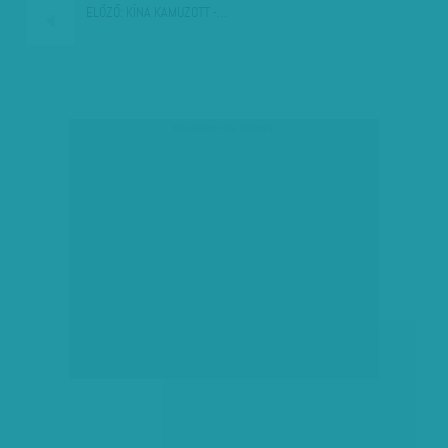
ELŐZŐ:
KÍNA KAMUZOTT -…
társadalmi célú hirdetés