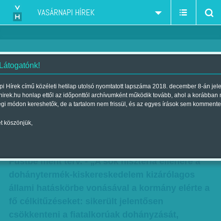
VASÁRNAPI HÍREK
 Látogatónk!
Gyulay a trafik-diadalról: 'Elindult
i Hírek című közéleti hetilap utolsó nyomtatott lapszáma 2018. december 8-án jel
hirek.hu honlap ettől az időponttól archívumként működik tovább, ahol a korábban
a feketekereskedelem
égi módon kereshetők, de a tartalom nem frissül, és az egyes írások sem kommente
felszámolása'
t köszönjük,
Szerző:
K. V.
| Megjelent a 2014. június 07.-i lapszámban
Füstbe ment terv. - „A sok hisztéria ellenére a
dohánytermék-kiskereskedelem kizárólagos
állami hatáskörbe vonásával a kormány elérte a
fő célkitűzéseket: sikerült jelentősen
csökkenteni a fiatalkorúak dohányzását,