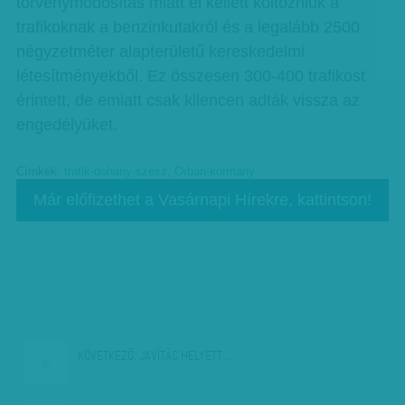
törvénymódosítás miatt el kellett költözniük a
trafikoknak a benzinkutakról és a legalább 2500
négyzetméter alapterületű kereskedelmi
létesítményekből. Ez összesen 300-400 trafikost
érintett, de emiatt csak kilencen adták vissza az
engedélyüket.
Címkék:
trafik-dohány-szesz
,
Orbán-kormány
Már előfizethet a Vasárnapi Hírekre, kattintson!
KÖVETKEZŐ:
JAVÍTÁS HELYETT…