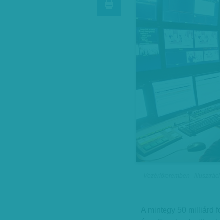
Vezérlőteremben - illusztrác
A mintegy 50 milliárd f