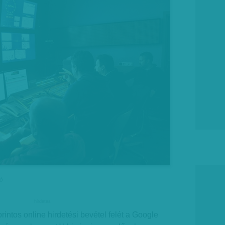
ió
hirdetes
orintos online hirdetési bevétel felét a Google