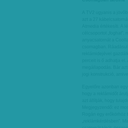
A TV2 ugyanis a jövőb
azt a 27 kábelcsatorná
Atmedia értékesíti. A l
célcsoportot „foghat”, 
anyacsatornát a Coollal
csomagban. Ráadásul 
reklámidejével gazdál
perceit is ő adhatja e
megállapodás. Bár azt 
jogi konstrukció, amiv
Egyelőre azonban egy 
hogy a reklámidőt árul
azt állítják, hogy tula
Megjegyzendő: ez most
Rogán egy erőkörhöz ta
„reklámkérdésben”. Mi
csatornát kínál, össze