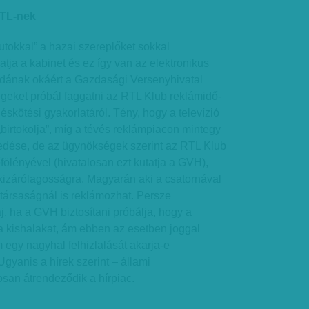
RTL-nek
okkal” a hazai szereplőket sokkal
tja a kabinet és ez így van az elektronikus
ldának okáért a Gazdasági Versenyhivatal
ket próbál faggatni az RTL Klub reklámidő-
éskötési gyakorlatáról. Tény, hogy a televízió
irtokolja”, míg a tévés reklámpiacon mintegy
dése, de az ügynökségek szerint az RTL Klub
őfölényével (hivatalosan ezt kutatja a GVH),
kizárólagosságra. Magyarán aki a csatornával
társaságnál is reklámozhat. Persze
 ha a GVH biztosítani próbálja, hogy a
 kishalakat, ám ebben az esetben joggal
m egy nagyhal felhizlalását akarja-e
 Ugyanis a hírek szerint – állami
san átrendeződik a hírpiac.