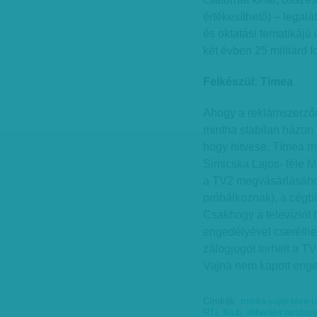
értékesíthető) – legal
és oktatási tematikájú 
két évben 25 milliárd fo
Felkészül: Tímea
Ahogy a reklámszerződé
mintha stabilan házon b
hogy hitvese, Tímea mű
Simicska Lajos- féle 
a TV2 megvásárlásához
próbálkoznak), a cégbí
Csakhogy a televíziót 
engedélyével cserélhe
zálogjogot terhelt a T
Vajna nem kapott enge
Címkék:
média-sajtó-tévé-rá
RTL Klub
,
illiberális rendsze