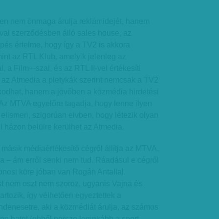
en nem önmaga árulja reklámidejét, hanem
val szerződésben álló sales house, az
épés értelme, hogy így a TV2 is akkora
mint az RTL Klub, amelyik jelenleg az
, a Film+-szal, és az RTL II-vel értékesíti
az Atmedia a pletykák szerint nemcsak a TV2
kodhat, hanem a jövőben a közmédia hirdetési
l. Az MTVA egyelőre tagadja, hogy lenne ilyen
elismeri, szigorúan elvben, hogy létezik olyan
el házon belülre kerülhet az Atmedia.
másik médiaértékesítő cégről állítja az MTVA,
ja – ám erről senki nem tud. Ráadásul e cégről
jdonosi köre jóban van Rogán Antallal.
 nem oszt nem szoroz, ugyanis Vajna és
rtozik, így vélhetően egyeztettek a
ndenesetre, aki a közmédiát árulja, az számos
sen hatot (ebből persze leginkább a sport