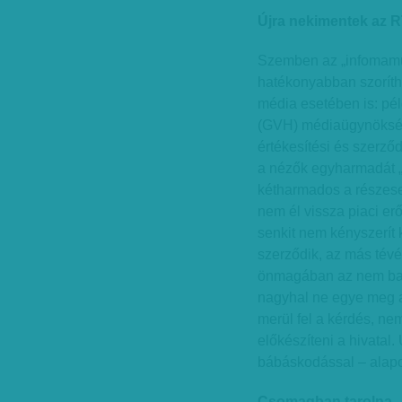
Újra nekimentek az 
Szemben az „infomamut
hatékonyabban szorítha
média esetében is: pé
(GVH) médiaügynöksége
értékesítési és szerződ
a nézők egyharmadát „b
kétharmados a részese
nem él vissza piaci er
senkit nem kényszerít 
szerződik, az más tévé
önmagában az nem baj,
nagyhal ne egye meg a
merül fel a kérdés, ne
előkészíteni a hivatal.
bábáskodással – alapo
Csomagban tarolna