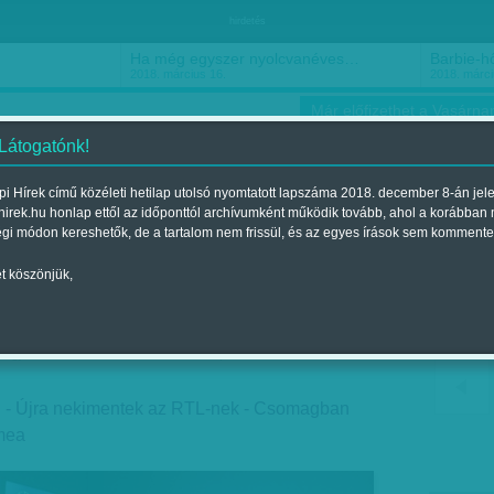
hirdetés
Ha még egyszer nyolcvanéves…
Barbie-h
2018. március 16.
2018. márci
Már előfizethet a Vasárnap
 Látogatónk!
i Hírek című közéleti hetilap utolsó nyomtatott lapszáma 2018. december 8-án jel
hirek.hu honlap ettől az időponttól archívumként működik tovább, ahol a korábban
ókusz
Szerintem
Ízlés
Sport
égi módon kereshetők, de a tartalom nem frissül, és az egyes írások sem kommente
t köszönjük,
ejtős pályán
egjelent a 2015. november 14.-i lapszámban
n - Újra nekimentek az RTL-nek - Csomagban
ímea