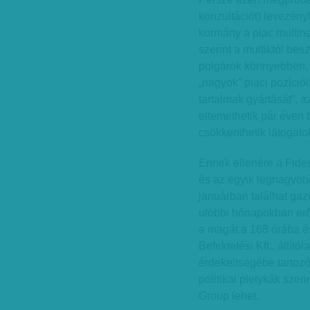
konzultációt) levezény
kormány a piac multinac
szerint a multiktól bes
polgárok könnyebben,
„nagyok” piaci pozíciói
tartalmak gyártását”, a
eltemethetik pár éven 
csökkenthetik látogatot
Ennek ellenére a Fides
és az egyik legnagyobb
januárban találhat gaz
utóbbi hónapokban erőse
a magát a 168 órába é
Befektetési Kft., állít
érdekeltségébe tartozó 
politikai pletykák sze
Group lehet.