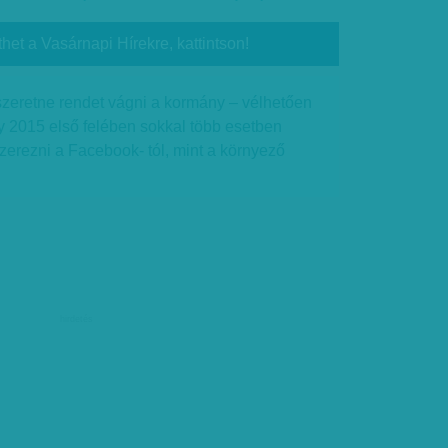
thet a Vasárnapi Hírekre, kattintson!
 szeretne rendet vágni a kormány – vélhetően
y 2015 első felében sokkal több esetben
szerezni a Facebook- tól, mint a környező
hirdetés