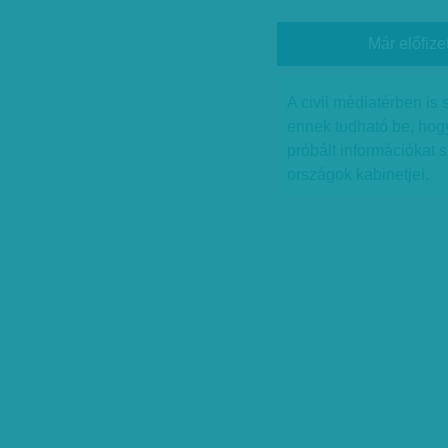
Már előfize
A civil médiatérben is
ennek tudható be, hog
próbált információkat 
országok kabinetjei.