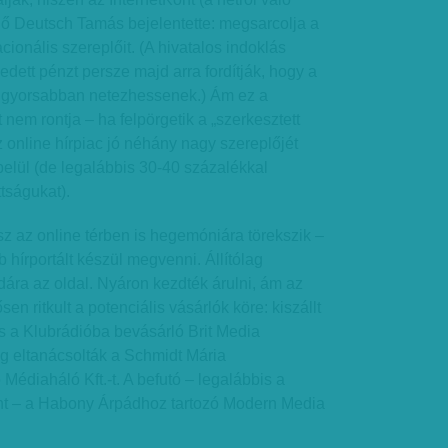
lő Deutsch Tamás bejelentette: megsarcolja a
ionális szereplőit. (A hivatalos indoklás
zedett pénzt persze majd arra fordítják, hogy a
 gyorsabban netezhessenek.) Ám ez a
t nem rontja – ha felpörgetik a „szerkesztett
z online hírpiac jó néhány nagy szereplőjét
belül (de legalábbis 30-40 százalékkal
tságukat).
z az online térben is hegemóniára törekszik –
 hírportált készül megvenni. Állítólag
dára az oldal. Nyáron kezdték árulni, ám az
n ritkult a potenciális vásárlók köre: kiszállt
s a Klubrádióba bevásárló Brit Media
ólag eltanácsolták a Schmidt Mária
Médiaháló Kft.-t. A befutó – legalábbis a
rint – a Habony Árpádhoz tartozó Modern Media