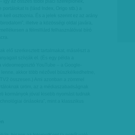
– így az összes többi piaci szereplőnek,
 portálokat is (lásd Index, Origo stb.) a
kell osztoznia. És a jelek szerint ez az arány
 birodalom”, illetve a közösségi oldal javára,
mellékesen a félmilliárd felhasználóval bíró
acra.
ak elő szerkesztett tartalmakat, másrészt a
yagait szívják el. (És egy példa a
a a videomegosztó YouTube – a Google-
é lenne, akkor több nézővel büszkélkedhetne,
a TV2 összesen.) Ami azonban a zömmel
ortáloknak üröm, az a médiaszabadságnak
ti kormányok jóval kisebb nyomást tudnak
chnológiai óriásokra”, mint a klasszikus
en
ják, hiszen az InternetKont (a netről való