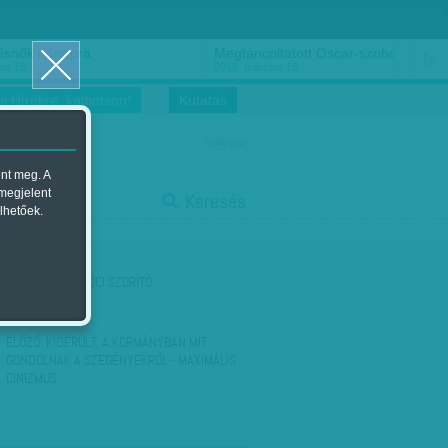
ősnők nőnapra
Megtáncoltatott Oscar-szobor
us 16.
2018. március 16.
i Hírekre, kattintson!
Kutatás
magyar
ent meg. A
start
 megjelent
Keresés
lhetőek.
stop
KÖVETKEZŐ:
SZOCI SZORÍTÓ
ELŐZŐ:
KIDERÜLT, A KORMÁNYBAN MIT
GONDOLNAK A SZEGÉNYEKRŐL - MAXIMÁLIS
CINIZMUS