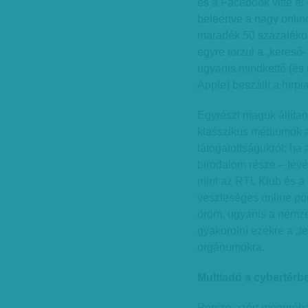
és a Facebook vitte el 
beleértve a nagy online
maradék 50 százalékon 
egyre torzul a „kereső-
ugyanis mindkettő (és 
Apple) beszállt a hírpi
Egyrészt maguk állítan
klasszikus médiumok an
látogatottságukról: h
birodalom része – tév
mint az RTL Klub és 
veszteséges online p
öröm, ugyanis a nemze
gyakorolni ezekre a „te
orgánumokra.
Multiadó a cybertérb
Persze azért megpróbál