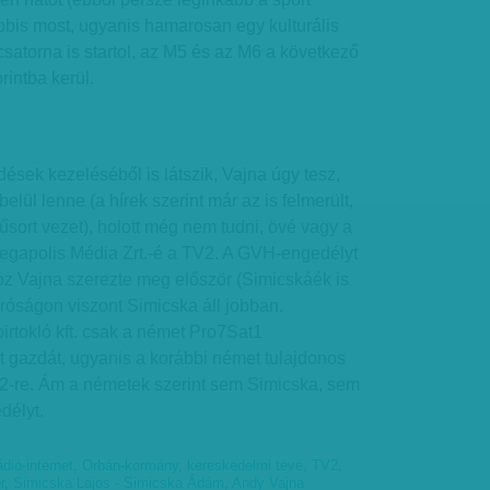
ábbis most, ugyanis hamarosan egy kulturális
csatorna is startol, az M5 és az M6 a következő
rintba kerül.
sek kezeléséből is látszik, Vajna úgy tesz,
elül lenne (a hírek szerint már az is felmerült,
sort vezet), holott még nem tudni, övé vagy a
Megapolis Média Zrt.-é a TV2. A GVH-engedélyt
 Vajna szerezte meg először (Simicskáék is
róságon viszont Simicska áll jobban.
birtokló kft. csak a német Pro7Sat1
t gazdát, ugyanis a korábbi német tulajdonos
V2-re. Ám a németek szerint sem Simicska, sem
délyt.
dió-internet
,
Orbán-kormány
,
kereskedelmi tévé
,
TV2
,
r
,
Simicska Lajos - Simicska Ádám
,
Andy Vajna