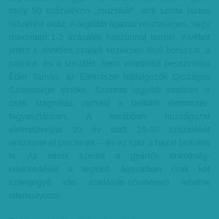
mely 50 százalékon „muzsikál”, ami szinte biztos
ráfizetést okoz. A legtöbb ágazat veszteséges, vagy
maximum 1-2 százalék haszonnal termel. Kivételt
jelent a döntően családi kezekben lévő borászat, a
pálinka- és a sörüzlet. Nem véletlenül pesszimista
Éder Tamás, az Élelmiszer-feldolgozók Országos
Szövetsége elnöke. Szerinte legjobb esetben is
csak stagnálás várható a belföldi élelmiszer-
fogyasztásban. A korábban húzóágazat
élelmiszeripar 20 év alatt 25-30 százalékát
veszítette el piacainak – és ez igaz a hazai boltokra
is. Az elnök szerint a gyártók önköltség-
növekedését a legtöbb ágazatban csak két
számjegyű idei átadásiár-növeléssel lehetne
ellensúlyozni.