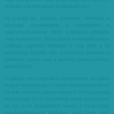
drágulás már februárban érzékelhető lesz.
Az energia ára biztosan emelkedik: vélhetően a
lakossági árcsökkentést a szolgáltatók a
nagyfelhasználóknak felrótt drágítással próbálják
majd kompenzálni. Septe szerint emelkedtek még a
szállítási, logisztikai költségek is. Úgy vélte, a 20
százaléknyi drágítás nem extraprofitot jelentene a
pékeknek, hanem csak a termelés stabilizálásához
járulna hozzá.
A sütőipar nincs egyedül e problémákkal. Az egész
magyar élelmiszeripar számára létfontosságú lenne
az árak növelése, ugyanis tavaly a mezőgazdasági
alapanyagok 20-25 százalékkal voltak magasabbak
az egy évvel korábbiakhoz képest. A hazai cégek
kapacitásfelesleggel bajlódnak, akad üzem, gyár,