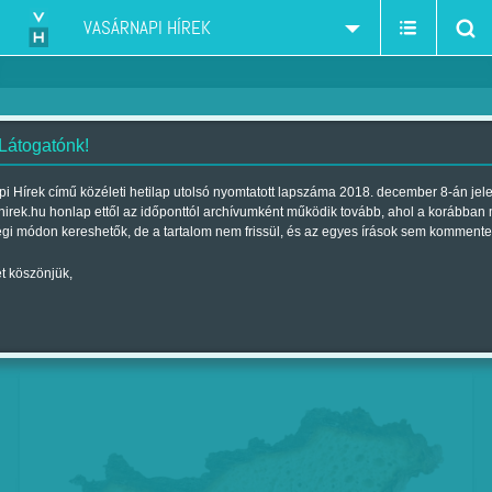
VASÁRNAPI HÍREK
 Látogatónk!
Januári árkörkép falatról falatra
i Hírek című közéleti hetilap utolsó nyomtatott lapszáma 2018. december 8-án jel
hirek.hu honlap ettől az időponttól archívumként működik tovább, ahol a korábban
Szerző:
O. Horváth György
| Megjelent a 2013. január 06.-i
égi módon kereshetők, de a tartalom nem frissül, és az egyes írások sem kommente
lapszámban
t köszönjük,
A pékek csak durva drágulás árán tudják
kigazdálkodni a megemelt minimálbért.