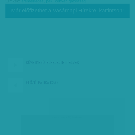
Címkék:
áremelkedés
,
pék
,
kenyér
,
gazdaság
Már előfizethet a Vasárnapi Hírekre, kattintson!
KÖVETKEZŐ:
ELFELEJTETT ELVEK
ELŐZŐ:
PATIKA CSAK…
társadalmi célú hirdetés