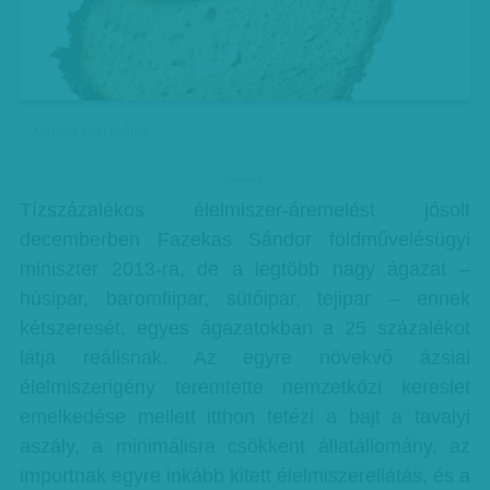
Minden falat számít...
hirdetes
Tízszázalékos élelmiszer-áremelést jósolt
decemberben Fazekas Sándor földművelésügyi
miniszter 2013-ra, de a legtöbb nagy ágazat –
húsipar, baromfiipar, sütőipar, tejipar – ennek
kétszeresét, egyes ágazatokban a 25 százalékot
látja reálisnak. Az egyre növekvő ázsiai
élelmiszerigény teremtette nemzetközi kereslet
emelkedése mellett itthon tetézi a bajt a tavalyi
aszály, a minimálisra csökkent állatállomány, az
importnak egyre inkább kitett élelmiszerellátás, és a