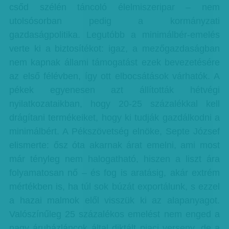
csőd szélén táncoló élelmiszeripar – nem
utolsósorban pedig a kormányzati
gazdaságpolitika. Legutóbb a minimálbér-emelés
verte ki a biztosítékot: igaz, a mezőgazdaságban
nem kapnak állami támogatást ezek bevezetésére
az első félévben, így ott elbocsátások várhatók. A
pékek egyenesen azt állították hétvégi
nyilatkozataikban, hogy 20-25 százalékkal kell
drágítani termékeiket, hogy ki tudják gazdálkodni a
minimálbért. A Pékszövetség elnöke, Septe József
elismerte: ősz óta akarnak árat emelni, ami most
már tényleg nem halogatható, hiszen a liszt ára
folyamatosan nő – és fog is aratásig, akár extrém
mértékben is, ha túl sok búzát exportálunk, s ezzel
a hazai malmok elől visszük ki az alapanyagot.
Valószínűleg 25 százalékos emelést nem enged a
nagy áruházláncok által diktált piaci verseny, de a