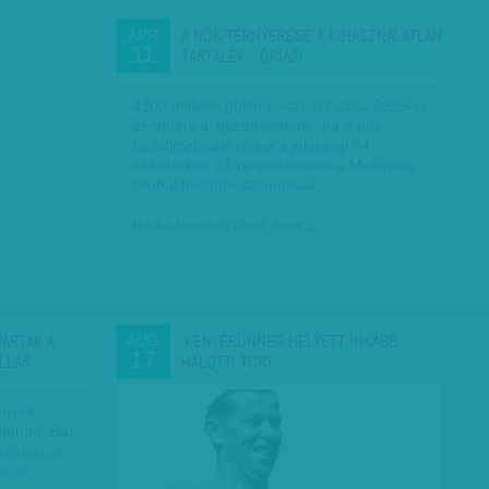
A NŐK TÉRNYERÉSE A KIHASZNÁLATLAN
ÁPR
11
TARTALÉK - ÓRIÁSI…
4300 milliárd dollár hasznot hozna 2025-ig
az amerikai gazdaságnak , ha a nők
foglalkoztatási rátája a jelenlegi 64
százalékról 74-re emelkedne a McKinsey
Global Institute számításai…
Munkatársunktól
| 2016. április 11.
JÁRTAK A
'KENYÉRÜNNEP HELYETT INKÁBB
AUG
17
LLÁR
HALOTTI TORT…
ények
ztendő. Bár
ásárlás, a
ik a