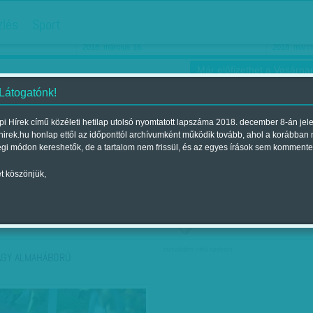
hirdetés
zlés
Sport
Ha még egyszer nyolcvanéves…
Barbie-h
2018. március 16.
2018. márci
Már előfizethet a Vasárnap
 Látogatónk!
i Hírek című közéleti hetilap utolsó nyomtatott lapszáma 2018. december 8-án jel
hirek.hu honlap ettől az időponttól archívumként működik tovább, ahol a korábban
ókusz
Szerintem
Ízlés
Sport
égi módon kereshetők, de a tartalom nem frissül, és az egyes írások sem kommente
t köszönjük,
ző szerint
Címke szerint
társadalmi célú hirdetés
AGY ALMAHÁBORÚ