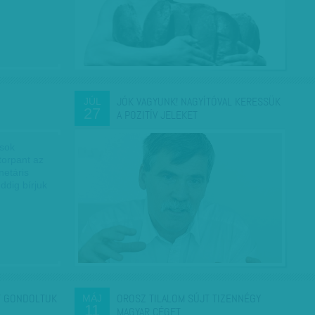
JÓK VAGYUNK! NAGYÍTÓVAL KERESSÜK
JÚL
27
A POZITÍV JELEKET
ások
torpant az
etáris
ddig bírjuk
T GONDOLTUK
OROSZ TILALOM SÚJT TIZENNÉGY
MÁJ
11
MAGYAR CÉGET