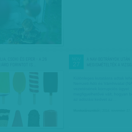
LIA, CSOKI ÉS EPER - A 26
A NAV-BOTRÁNYOK UTÁN
NOV
27
LIÁRD FORINTOT IS…
MEGISMÉTELTÉK A VIZSG
Különleges kutatásra adtak leh
Nemzeti Adó és Vámhivatal (NA
vezetésének korrupciós ügyei:
megfigyelhetővé vált, hogyan b
az adózási kedvet az…
Munkatársunktól
| 2016. november 27.