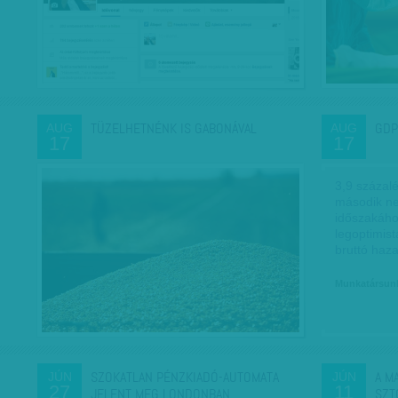
TÜZELHETNÉNK IS GABONÁVAL
GDP
AUG
AUG
17
17
3,9 százal
második n
időszakáho
legoptimis
bruttó haz
Munkatársun
SZOKATLAN PÉNZKIADÓ-AUTOMATA
A M
JÚN
JÚN
27
11
JELENT MEG LONDONBAN
SZT