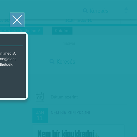
Keresés
ősnők nőnapra
Megtáncoltatott Oscar-szobor
us 16.
2018. március 16.
i Hírekre, kattintson!
Kutatás
magyar
ent meg. A
start
 megjelent
Keresés
lhetőek.
stop
Dátum szerint
NEM BÍR KIPUKKADNI
JAN
11