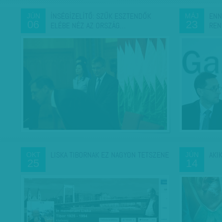
ÍNSÉGÍZELÍTŐ: SZŰK ESZTENDŐK
ENN
JÚN
MÁJ
06
23
ELÉBE NÉZ AZ ORSZÁG…
REN
LISKA TIBORNAK EZ NAGYON TETSZENE
AKI
OKT
JÚN
25
14