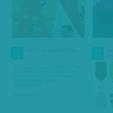
LESÚJTÓ KÉP MAGYARORSZÁGRÓL
VANÍ
JÚL
JÚN
22
13
MIL
Nem a pénzhiány a gond, inkább az, hogy
nem mindig jó célokra, és gyakran rossz
hatásfokkal költik el és osztják újra az
állami bevételeket Magyarországon –
állapította meg a…
Munkatársunktól
| 2017. július 22.