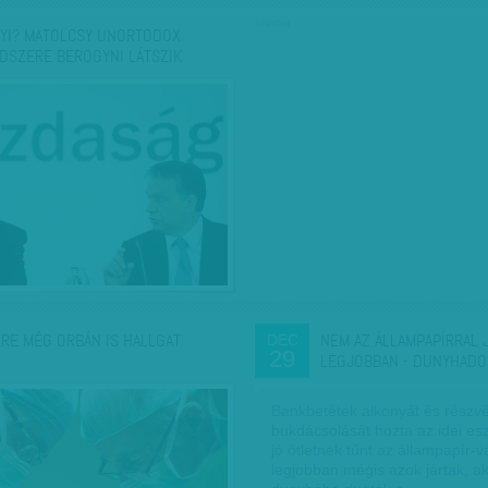
hirdetés
YI? MATOLCSY UNORTODOX
DSZERE BEROGYNI LÁTSZIK
KRE MÉG ORBÁN IS HALLGAT
NEM AZ ÁLLAMPAPÍRRAL 
DEC
29
LEGJOBBAN - DUNYHADO
Bankbetétek alkonyát és részv
bukdácsolását hozta az idei es
jó ötletnek tűnt az állampapír-v
legjobban mégis azok jártak, ak