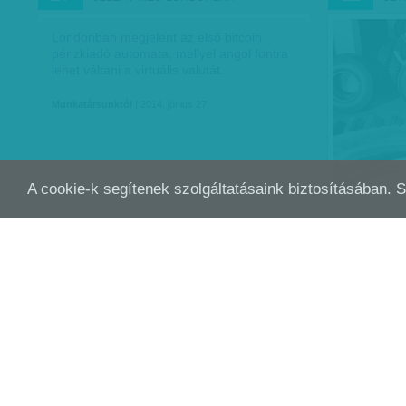
Londonban megjelent az első bitcoin
pénzkiadó automata, mellyel angol fontra
lehet váltani a virtuális valutát.
Munkatársunktól
| 2014. június 27.
A cookie-k segítenek szolgáltatásaink biztosításában. 
AVATÁSCUNAMI: ÁTVÁLLALJA A KORMÁNY
A R
FEB
FEB
09
09
AZ ADÓSSÁGOKAT
Lesz itt annyi szalagátvágás csak győzzük
követni. Ennek lehetőségét jelentős
részben az önkormányzatok
adósságátvállalása teremtette meg,
mondhatjuk úgy is, Orbán Viktor 450…
Munkatársunktól
| 2014. február 9.