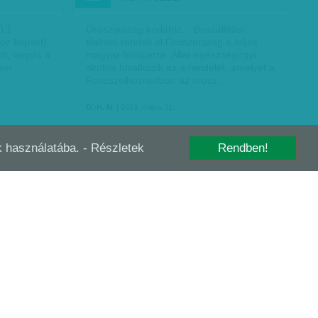
0,1
Oroszország korlátoz. - Beszállítási
oz képest),
tilalmat rendelt el Oroszország a teljes
lt, vagyis a
magyar húsiparra. Állat-egészségügyi
nem
okokra hivatkozik az a rendelet, amelyet a
Roszszelhoznadzor, az orosz…
D.-H. N.
| 2014. május 11.
-k használatába.
- Részletek
Rendben!
FORINT: A MAGYAR BETEG
FEB
02