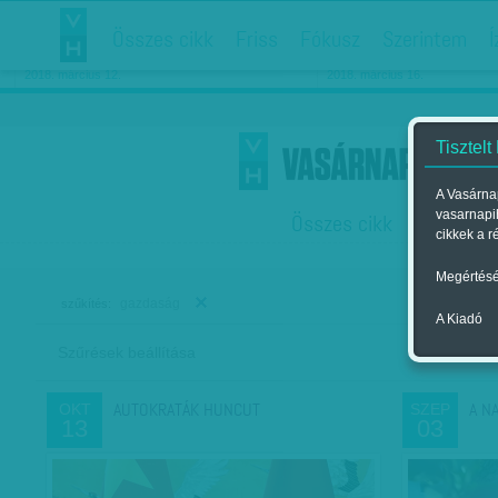
Összes cikk
Friss
Fókusz
Szerintem
Í
Chipekkel a rák ellen
Párkapcsolati matiné
2018. március 12.
2018. március 16.
Tisztelt
A Vasárnap
vasarnapi
Összes cikk
Friss
F
cikkek a r
Megértésé
gazdaság
szűkítés:
A Kiadó
Szűrések beállítása
Szer
AUTOKRATÁK HUNCUT
A N
OKT
SZEP
13
03