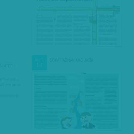
SOKAT ADNAK MAGUKRA
AUG
14
ÁLATOT -…
etőséget a
V) korábbi
efolyásolja