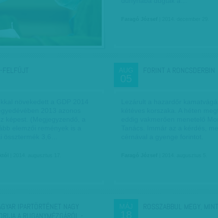
dunyhába dugták a…
Faragó József
| 2014. december 29.
-FELFÚJT
FORINT A RONCSDERBIN
AUG
05
ékkal növekedett a GDP 2014
Lezárult a hazardőr kamatvág
egyedévében 2013 azonos
kétéves korszaka. A héten meg
z képest. (Megjegyzendő, a
eddig vakmerően menetelő Mon
tább elemzői remények is a
Tanács. Immár az a kérdés, me
ai össztermék 3,6…
cérnával a gyenge forintot.
któl
| 2014. augusztus 17.
Faragó József
| 2014. augusztus 5.
AGYAR IPARTÖRTÉNET NAGY
ROSSZABBUL MEGY, MIN
MÁJ
18
ORIJA A RUGANYMÉZGÁRÓL -…