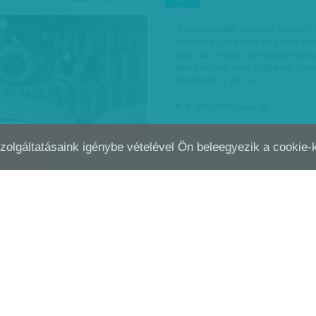
A pénzromlás mértéke mínusz 
százalék (az előző év januárjáh
azaz az infláció deflációba fordu
pénz értéke nem csökken, ha
növekszik – jött a…
N. B. GY.
| 2014. május 18.
Szolgáltatásaink igénybe vételével Ön beleegyezik a cookie
EZSICSÖKKENTÉS ÁLDOZATAI
EZ A SÁRKÁNY ELREPÜLT
FEB
02